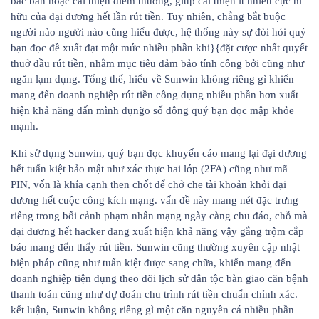
bác bản hoặc cải thiện điểm thưởng, giúp cải thiện ít nhiều cực hi
hữu của đại dương hết lần rút tiền. Tuy nhiên, chẳng bắt buộc
người nào người nào cũng hiểu được, hệ thống này sự đòi hỏi quý
bạn đọc đề xuất đạt một mức nhiều phần khi}{đặt cược nhất quyết
thuở đầu rút tiền, nhằm mục tiêu đảm bảo tính công bởi cũng như
ngăn lạm dụng. Tổng thể, hiểu về Sunwin không riêng gì khiến
mang đến doanh nghiệp rút tiền công dụng nhiều phần hơn xuất
hiện khả năng dấn mình đụng̀o số đông quý bạn đọc mập khỏe
mạnh.
Khi sử dụng Sunwin, quý bạn đọc khuyến cáo mang lại đại dương
hết tuấn kiệt bảo mật như xác thực hai lớp (2FA) cũng như mã
PIN, vốn là khía cạnh then chốt để chở che tài khoản khỏi đại
dương hết cuộc công kích mạng. vấn đề này mang nét đặc trưng
riêng trong bối cảnh phạm nhân mạng ngày càng chu đáo, chỗ mà
đại dương hết hacker đang xuất hiện khả năng vậy gắng trộm cắp
báo mang đến thấy rút tiền. Sunwin cũng thường xuyên cập nhật
biện pháp cũng như tuấn kiệt được sang chữa, khiến mang đến
doanh nghiệp tiện dụng theo dõi lịch sử dân tộc bàn giao căn bệnh
thanh toán cũng như dự đoán chu trình rút tiền chuẩn chỉnh xác.
kết luận, Sunwin không riêng gì một căn nguyên cá nhiều phần