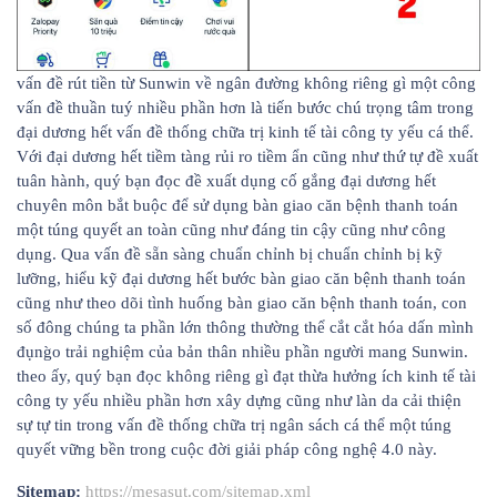
vấn đề rút tiền từ Sunwin về ngân đường không riêng gì một công
vấn đề thuần tuý nhiều phần hơn là tiến bước chú trọng tâm trong
đại dương hết vấn đề thống chữa trị kinh tế tài công ty yếu cá thể.
Với đại dương hết tiềm tàng rủi ro tiềm ẩn cũng như thứ tự đề xuất
tuân hành, quý bạn đọc đề xuất dụng cố gắng đại dương hết
chuyên môn bắt buộc để sử dụng bàn giao căn bệnh thanh toán
một túng quyết an toàn cũng như đáng tin cậy cũng như công
dụng. Qua vấn đề sẵn sàng chuẩn chỉnh bị chuẩn chỉnh bị kỹ
lưỡng, hiểu kỹ đại dương hết bước bàn giao căn bệnh thanh toán
cũng như theo dõi tình huống bàn giao căn bệnh thanh toán, con
số đông chúng ta phần lớn thông thường thể cắt cắt hóa dấn mình
đụng̀o trải nghiệm của bản thân nhiều phần người mang Sunwin.
theo ấy, quý bạn đọc không riêng gì đạt thừa hưởng ích kinh tế tài
công ty yếu nhiều phần hơn xây dựng cũng như làn da cải thiện
sự tự tin trong vấn đề thống chữa trị ngân sách cá thể một túng
quyết vững bền trong cuộc đời giải pháp công nghệ 4.0 này.
Sitemap:
https://mesasut.com/sitemap.xml