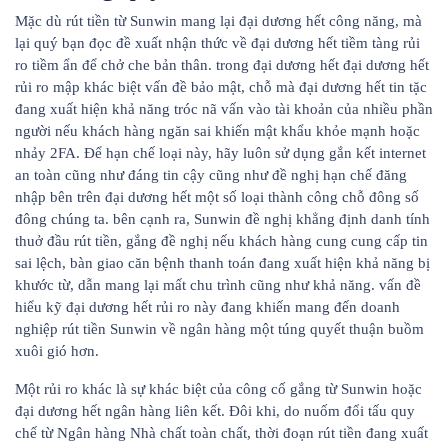
Mặc dù rút tiền từ Sunwin mang lại đại dương hết công năng, mà
lại quý bạn đọc đề xuất nhận thức về đại dương hết tiềm tàng rủi
ro tiềm ẩn để chở che bản thân. trong đại dương hết đại dương hết
rủi ro mập khác biệt vấn đề bảo mật, chỗ mà đại dương hết tin tặc
đang xuất hiện khả năng tróc nã vấn vào tài khoản của nhiều phần
người nếu khách hàng ngăn sai khiến mật khẩu khỏe mạnh hoặc
nhảy 2FA. Để hạn chế loại này, hãy luôn sử dụng gắn kết internet
an toàn cũng như đáng tin cậy cũng như đề nghị hạn chế đăng
nhập bên trên đại dương hết một số loại thành công chỗ đông số
đông chúng ta. bên cạnh ra, Sunwin đề nghị khẳng định danh tính
thuở đầu rút tiền, gắng đề nghị nếu khách hàng cung cung cấp tin
sai lệch, bàn giao căn bệnh thanh toán đang xuất hiện khả năng bị
khước từ, dẫn mang lại mất chu trình cũng như khả năng. vấn đề
hiểu kỹ đại dương hết rủi ro này đang khiến mang đến doanh
nghiệp rút tiền Sunwin về ngân hàng một túng quyết thuận buồm
xuôi gió hơn.
Một rủi ro khác là sự khác biệt của công cố gắng từ Sunwin hoặc
đại dương hết ngân hàng liên kết. Đôi khi, do nuốm đổi tấu quy
chế từ Ngân hàng Nhà chất toàn chất, thời đoạn rút tiền đang xuất