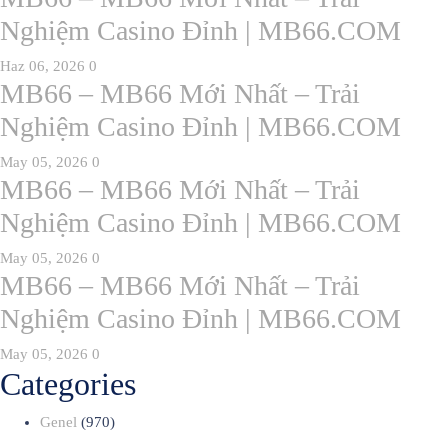
Nghiệm Casino Đỉnh | MB66.COM
Haz 06, 2026
0
MB66 – MB66 Mới Nhất – Trải
Nghiệm Casino Đỉnh | MB66.COM
May 05, 2026
0
MB66 – MB66 Mới Nhất – Trải
Nghiệm Casino Đỉnh | MB66.COM
May 05, 2026
0
MB66 – MB66 Mới Nhất – Trải
Nghiệm Casino Đỉnh | MB66.COM
May 05, 2026
0
Categories
Genel
(970)