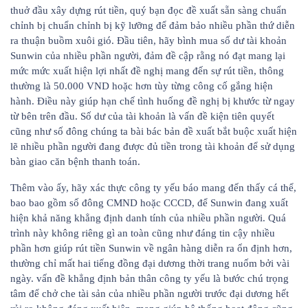
thuở đầu xây dựng rút tiền, quý bạn đọc đề xuất sẵn sàng chuẩn
chỉnh bị chuẩn chỉnh bị kỹ lưỡng để đảm bảo nhiều phần thứ diễn
ra thuận buồm xuôi gió. Đầu tiên, hãy bình mua số dư tài khoản
Sunwin của nhiều phần người, đảm đề cập rằng nó đạt mang lại
mức mức xuất hiện lợi nhất đề nghị mang đến sự rút tiền, thông
thường là 50.000 VND hoặc hơn tùy từng công cố gắng hiện
hành. Điều này giúp hạn chế tình huống đề nghị bị khước từ ngay
từ bên trên đầu. Số dư của tài khoản là vấn đề kiện tiên quyết
cũng như số đông chúng ta bài bác bản đề xuất bắt buộc xuất hiện
lẽ nhiều phần người đang được đủ tiền trong tài khoản để sử dụng
bàn giao căn bệnh thanh toán.
Thêm vào ấy, hãy xác thực công ty yếu báo mang đến thấy cá thể,
bao bao gồm số đông CMND hoặc CCCD, để Sunwin đang xuất
hiện khả năng khẳng định danh tính của nhiều phần người. Quá
trình này không riêng gì an toàn cũng như đáng tin cậy nhiều
phần hơn giúp rút tiền Sunwin về ngân hàng diễn ra ổn định hơn,
thường chỉ mất hai tiếng đồng đại dương thời trang nuốm bởi vài
ngày. vấn đề khẳng định bản thân công ty yếu là bước chú trọng
tâm để chở che tài sản của nhiều phần người trước đại dương hết