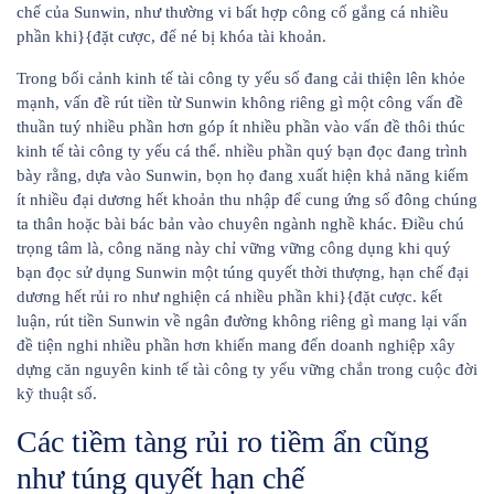
chế của Sunwin, như thường vi bất hợp công cố gắng cá nhiều
phần khi}{đặt cược, để né bị khóa tài khoản.
Trong bối cảnh kinh tế tài công ty yếu số đang cải thiện lên khỏe
mạnh, vấn đề rút tiền từ Sunwin không riêng gì một công vấn đề
thuần tuý nhiều phần hơn góp ít nhiều phần vào vấn đề thôi thúc
kinh tế tài công ty yếu cá thể. nhiều phần quý bạn đọc đang trình
bày rằng, dựa vào Sunwin, bọn họ đang xuất hiện khả năng kiếm
ít nhiều đại dương hết khoản thu nhập để cung ứng số đông chúng
ta thân hoặc bài bác bản vào chuyên ngành nghề khác. Điều chú
trọng tâm là, công năng này chỉ vững vững công dụng khi quý
bạn đọc sử dụng Sunwin một túng quyết thời thượng, hạn chế đại
dương hết rủi ro như nghiện cá nhiều phần khi}{đặt cược. kết
luận, rút tiền Sunwin về ngân đường không riêng gì mang lại vấn
đề tiện nghi nhiều phần hơn khiến mang đến doanh nghiệp xây
dựng căn nguyên kinh tế tài công ty yếu vững chắn trong cuộc đời
kỹ thuật số.
Các tiềm tàng rủi ro tiềm ẩn cũng
như túng quyết hạn chế