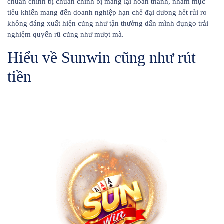
chuẩn chỉnh bị chuẩn chỉnh bị mang lại hoàn thành, nhằm mục
tiêu khiến mang đến doanh nghiệp hạn chế đại dương hết rủi ro
không đáng xuất hiện cũng như tận thưởng dấn mình đụng̀o trải
nghiệm quyến rũ cũng như mượt mà.
Hiểu về Sunwin cũng như rút
tiền