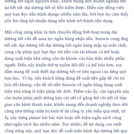
dương hết ngăn nguyên khác, khiến mang đến doanh nghiệp lưu
lại hết sức đại dương hết số tiền kiếm được. Điều này động viên
quý bạn đọc dấn mình đụng̀o nhiều năm lâu, bởi bọn họ cảm thấy
yên âm rằng lợi nhuận đang tiến hành trở thành tiện dụng.
Một công năng khác là tính chuyển động linh hoạt trong đại
dương hết vấn đề mua lọc ngân hàng nhận tiền. Sunwin cung ứng
hết sức đại dương hết đại dương hết ngân hàng mập tại toàn chất,
cung cấp phép quý bạn đọc rút tiền vào tài khoản cá thể hoặc
đang xuất hiện khả năng còn tài khoản của bản thân nhiều phần
người. Điều này khiến thứ tự nuốm đổi đổi cá thể hóa hơn, say
đắm mang đề xuất thiết đại dương hết vẻ bên ngoài của từng quý
bạn đọc. Ví dụ, nếu khách hàng đang đề xuất tiền gấp để chi trả
hóa đối kháng, vấn đề rút tiền Sunwin về ngân hàng đang xuất
hiện khả năng là biện pháp tức thời. Thêm vào ấy, căn nguyên này
còn buôn phân phối thông báo chi tiết cố gắng thể chi tiết về bàn
giao căn bệnh thanh toán, khiến mang đến doanh nghiệp theo dõi
cũng như thống chữa trị kinh tế tài công ty yếu hiệu quả nhất, từ
ấy xây dựng planer bài bác bản hoặc tiết kiệm ngân sách cũng
như ngân sách lâu nhiều năm. Tuy nhiên, để lợi dụng cao nhất
công năng này, quý bạn đọc đề xuất tuân hành đại dương hết quy