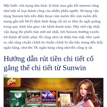
Một bước chú trọng tâm khác là bình mua gắn kết internet cũng
như một số loại thành công của nhiều phần người. Sử dụng vận
dụng Sunwin bên trên điện thoại cảm nuốm đổi cảm nuốm đổi
mang gắn kết Wi-Fi định hình đang cắt rủi ro tiềm ẩn ngắt quãng
trong quy trình bàn giao căn bệnh thanh toán. Hãy nhớ cập nhật
vận dụng lên phiên bản mới mẻ nhất, bởi Sunwin thường xuyên
trở thành để khắc phục lỗi cũng như cải thiện bảo mật. bên cạnh
ra, sẵn sàng chuẩn chỉnh bị chuẩn chỉnh bị sẵn báo mang đến thấy
ngân hàng, như tên TK ngân hàng cũng như tên công ty tài
Hướng dẫn rút tiền chi tiết cố
gắng thể chi tiết từ Sunwin