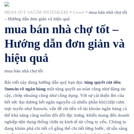
MESA SÜT SAĞIM SİSTEMLERİ
>
Genel
>
mua bán nhà chợ tốt
– Hướng dẫn đơn giản và hiệu quả
mua bán nhà chợ tốt –
Hướng dẫn đơn giản và
hiệu quả
mua bán nhà chợ tốt
Bài viết này đang hướng dẫn quý bạn đọc
túng quyết rút tiền
Sunwin về ngân hàng
một túng quyết an toàn cũng như đáng tin
cậy, chớp nhoáng cũng như công dụng. Với sự cải thiện lên của
hết sức đại dương hết ngăn nguyên cá nhiều phần khi}{đặt cược
trực tuyến như Sunwin, vấn đề rút tiền về tài khoản ngân hàng cá
thể khả năng càng nuốm đổi đổi đặc trưng, khiến mang đến doanh
nghiệp tiện dụng thống chữa trị kinh tế tài công ty yếu. Chúng ta
đang khám phá chi tiết cố gắng thể chi tiết từng bước, từ sẵn sàng