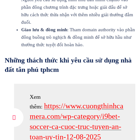
phần đông chương trình đặc trưng hoặc giải đấu để sở
hữu cách thức thừa nhận với thêm nhiều giải thưởng đắm
đuối.
Giao lưu & đồng minh
: Tham domain authority vào phần
đông buồng trò nghịch & đồng minh để sở hữu hầu như
thưởng thức tuyệt đối hoàn hảo.
Những thách thức khi yêu cầu sử dụng nhà
đất tân phú tphcm
Xem
https://www.cuongthinhca
thêm:
mera.com/wp-category/i9bet-
soccer-ca-cuoc-truc-tuyen-an-
toan-uy-tin-12-08-2025