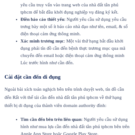
yêu cầu truy vấn vào trang web của nhà đất tân phú
tphcm để bắt đầu khởi đụng nghiệp vụ đăng ký kết.
Điền báo cáo thiết yếu
: Người yêu cầu sử dụng yêu cầu
trưng bày một số ít báo cáo nhà đạo như tên, email, & số
điện thoại cảm ứng thông minh.
Xác minh trương mục
: Một vài thứ hạng bắt đầu khởi
đụng phải tín đồ cần đến bệnh thực trương mục qua mã
chuyển đến email hoặc điện thoại cảm ứng thông minh
Lúc trước hình như cần đến.
Cài đặt cần đến di đụng
Ngoài bài xích toán nghịch bên trên trình duyệt web, tín đồ cần
đến Rất với thể tải cần đến nhà đất tân phú tphcm về thứ hạng
thiết bị di đụng của thành viên domain authority đình:
Tìm cần đến bên trên liên quan
: Người yêu cầu sử dụng
hình như mua lựa cần đến nhà đất tân phú tphcm bên trên
Apple App Store hoặc Google Play Store.