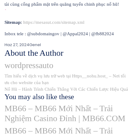
tài cùng cống phẩm mặt trên quãng tuyến chinh phục nổ hũ!
`
Sitemap:
https://mesasut.com/sitemap.xml
Inbox tele : @subdomaingov | @Appal2024 | @fb882024
Haz 27, 2024
Genel
About the Author
wordpressauto
Yazı
Tìm hiểu về dịch vụ lưu trữ web tại Https__nohu.host_ – Nơi tối
ưu cho website của bạn
gezinmesi
Nổ Hũ – Hành Trình Chiến Thắng Với Các Chiến Lược Hiệu Quả
You may also like these
MB66 – MB66 Mới Nhất – Trải
Nghiệm Casino Đỉnh | MB66.COM
MB66 – MB66 Mới Nhất – Trải