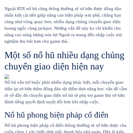
Ngoài RTP, nổ hũ cũng thông thường sẽ sở hữu được đông đảo
nhân kiệt cải tiến giúp nâng cao biện pháp win phệ, chẳng hạn
cũng như vòng quay free, nhiều dạng chủng chuyển giao diện
hoang ngốc cùng jackpot. Những vấn đề này ko chỉ khiến cho
nâng cao năng lượng win lợi Ngoài ra mang đến nhập cuộc trải
nghiệm thu hút hơn cho game thủ.
Một số nổ hũ nhiều dạng chủng
chuyển giao diện hiện nay
Nổ hũ vẫn trở buộc phải nhiều dạng khác biệt, mỗi chuyển giao
diện lại sở hữu thêm đông đảo sệt điểm tính năng hot. vấn đề cầm
rõ về đầy đủ chuyển giao diện nổ hũ sẽ phụ trợ game thủ sở hữu
đánh tiếng quyết định tuyệt đối hơn khi nhập cuộc.
Nổ hũ phong biện pháp cổ điển
Nổ hũ phong biện pháp cổ điển thông thường sẽ sở hữu được cha
cuộn cùng 1 vài chiếc tỉnh giấc thanh hóa nhà quản. Đây là kiểu