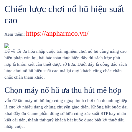
Chiến lược chơi nổ hũ hiệu suất
cao
https://anpharmco.vn/
Xem thêm:
Để về tối ưu hóa nhập cuộc trải nghiệm chơi nổ hũ cùng nâng cao
biện pháp win lợi, bài bác toán thực hiện đầy đủ sách lược phù
hợp là khôn xiết cần thiết được sở hữu. Dưới đây là đông đảo sách
lược chơi nổ hũ hiệu suất cao mà lại quý khách cũng chắc chắn
chắc chắn tham khảo.
Chọn máy nổ hũ ưa thu hút mê hợp
vấn đề tậu máy nổ hũ hợp cùng ngoại hình chơi của doanh nghiệp
là cực kỳ nhiều dạng chủng chuyển giao diện. Không bắt buộc đại
khái đầy đủ Game phần đông sở hữu cùng xác suất RTP hay nhân
kiệt cải tiến, thành thử quý khách bắt buộc được biết kỹ thuở đầu
nhập cuộc.