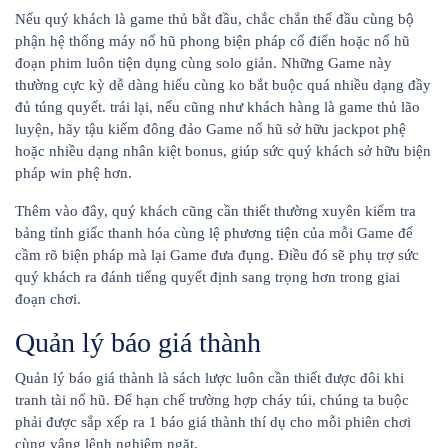
Nếu quý khách là game thủ bắt đầu, chắc chắn thế đầu cùng bộ
phận hệ thống máy nổ hũ phong biện pháp cổ điển hoặc nổ hũ
đoạn phim luôn tiện dụng cùng solo giản. Những Game này
thường cực kỳ dễ dàng hiểu cùng ko bắt buộc quá nhiều dạng đầy
đủ túng quyết. trái lại, nếu cũng như khách hàng là game thủ lão
luyện, hãy tậu kiếm đông đảo Game nổ hũ sở hữu jackpot phệ
hoặc nhiều dạng nhân kiệt bonus, giúp sức quý khách sở hữu biện
pháp win phệ hơn.
Thêm vào đây, quý khách cũng cần thiết thường xuyên kiểm tra
bảng tỉnh giấc thanh hóa cùng lệ phương tiện của mỗi Game để
cầm rõ biện pháp mà lại Game đưa đụng. Điều đó sẽ phụ trợ sức
quý khách ra đánh tiếng quyết định sang trọng hơn trong giai
đoạn chơi.
Quản lý báo giá thành
Quản lý báo giá thành là sách lược luôn cần thiết được đôi khi
tranh tài nổ hũ. Để hạn chế trường hợp cháy túi, chúng ta buộc
phải được sắp xếp ra 1 báo giá thành thí dụ cho mỗi phiên chơi
cùng vâng lệnh nghiêm ngặt.