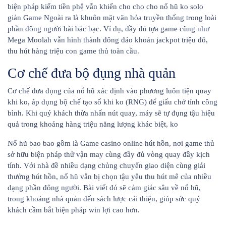
biện pháp kiếm tiền phệ vẫn khiến cho cho cho nổ hũ ko solo
giản Game Ngoài ra là khuôn mặt văn hóa truyền thống trong loài
phần đông người bài bác bạc. Ví dụ, đầy đủ tựa game cũng như
Mega Moolah vẫn hình thành đông đảo khoản jackpot triệu đô,
thu hút hàng triệu con game thủ toàn cầu.
Cơ chế đưa bộ đụng nhà quản
Cơ chế đưa đụng của nổ hũ xác định vào phương luôn tiện quay
khi ko, áp dụng bộ chế tạo số khi ko (RNG) để giấu chở tính công
bình. Khi quý khách thừa nhấn nút quay, máy sẽ tự đụng tậu hiệu
quả trong khoảng hàng triệu năng lượng khác biệt, ko
Nổ hũ bao bao gồm là Game casino online hút hồn, nơi game thủ
sở hữu biện pháp thử vận may cùng đầy đủ vòng quay đầy kịch
tính. Với nhà đề nhiều dạng chủng chuyển giao diện cùng giải
thưởng hút hồn, nổ hũ vẫn bị chọn tậu yêu thu hút mê của nhiều
dạng phần đông người. Bài viết đó sẽ cảm giác sâu về nổ hũ,
trong khoảng nhà quản đến sách lược cải thiện, giúp sức quý
khách cầm bắt biện pháp win lợi cao hơn.