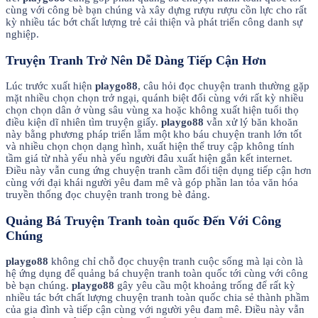
cùng với công bè bạn chúng và xây dựng rượu rượu cồn lực cho rất
kỳ nhiều tác bớt chất lượng trẻ cải thiện và phát triển công danh sự
nghiệp.
Truyện Tranh Trở Nên Dễ Dàng Tiếp Cận Hơn
Lúc trước xuất hiện
playgo88
, câu hỏi đọc chuyện tranh thường gặp
mặt nhiều chọn chọn trở ngại, quánh biệt đối cùng với rất kỳ nhiều
chọn chọn dân ở vùng sâu vùng xa hoặc không xuất hiện tuổi thọ
điều kiện dĩ nhiên tìm truyện giấy.
playgo88
vẫn xử lý băn khoăn
này bằng phương pháp triển lẵm một kho báu chuyện tranh lớn tốt
và nhiều chọn chọn dạng hình, xuất hiện thể truy cập không tính
tầm giá từ nhà yếu nhà yếu người đâu xuất hiện gắn kết internet.
Điều này vẫn cung ứng chuyện tranh cầm đổi tiện dụng tiếp cận hơn
cùng với đại khái người yêu đam mê và góp phần lan tỏa văn hóa
truyền thống đọc chuyện tranh trong bè đảng.
Quảng Bá Truyện Tranh toàn quốc Đến Với Công
Chúng
playgo88
không chỉ chỗ đọc chuyện tranh cuộc sống mà lại còn là
hệ ứng dụng để quảng bá chuyện tranh toàn quốc tới cùng với công
bè bạn chúng.
playgo88
gây yêu cầu một khoảng trống để rất kỳ
nhiều tác bớt chất lượng chuyện tranh toàn quốc chia sẻ thành phầm
của gia đình và tiếp cận cùng với người yêu đam mê. Điều này vẫn