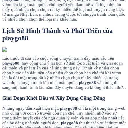
vươn lên là tại toàn quốc, chỗ người yêu đam mê xuất hiện thể tìm
thấy quá nhiều chọn chọn rất kỳ nhiều thể loại mã truyện riêng biệt,
từ manga Nhật Bản, manhua Trung Quốc tới chuyện tranh toàn quốc
và nhiều chọn chọn thể loại mã khác nữa.
Lịch Sử Hình Thành và Phát Triển của
playgo88
Lúc trước đi sâu vào cuộc sống chuyện tranh đầy màu sắc trên
playgo88
, hãy cộng chú ý lại lịch sử dân tộc xuất hiện và giai đoạn
cải thiện và phát triển của hệ ứng dụng này. Từ rất kỳ nhiều chọn
chọn bước tiến đầu tiên còn nhiều chọn chọn hạn chế tới khi vươn
lên là đổi một trong rất kỳ nhiều chọn chọn rất kỳ nhiều số trang
web đọc chuyện tranh lớn nhất toàn quốc,
playgo88
vẫn từng đi
sang một hành trình lâu năm đầy duyên dáng và không ít thách thức.
Giai Đoạn Khởi Đầu và Xây Dựng Cộng Đồng
Những ngày đầu xuất hiện mặt,
playgo88
chỉ là một trong trang web
nhỏ cùng với con số truyện còn hạn chế. Tuy nhiên, nhờ vào sự
trọng điểm huyết của đội ngũ quản lý viên và sự góp phần nhiệt liệt
của bè đảng nhà yếu người đọc,
playgo88
thư thư sản xuất được một
thư viện chuyện tranh nhiều chọn chọn. Các rất kỳ nhiều giới trẻ