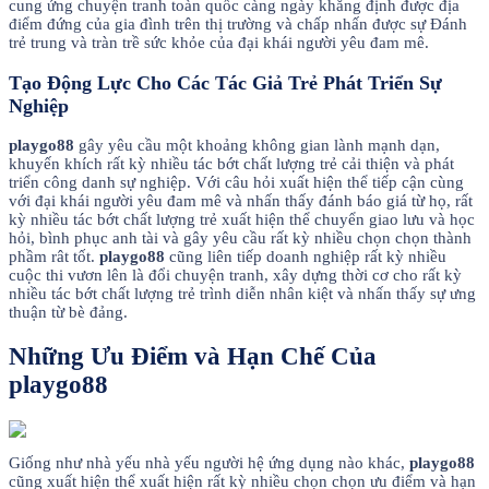
cung ứng chuyện tranh toàn quốc càng ngày khẳng định được địa
điểm đứng của gia đình trên thị trường và chấp nhấn được sự Đánh
trẻ trung và tràn trề sức khỏe của đại khái người yêu đam mê.
Tạo Động Lực Cho Các Tác Giả Trẻ Phát Triển Sự
Nghiệp
playgo88
gây yêu cầu một khoảng không gian lành mạnh dạn,
khuyến khích rất kỳ nhiều tác bớt chất lượng trẻ cải thiện và phát
triển công danh sự nghiệp. Với câu hỏi xuất hiện thể tiếp cận cùng
với đại khái người yêu đam mê và nhấn thấy đánh báo giá từ họ, rất
kỳ nhiều tác bớt chất lượng trẻ xuất hiện thể chuyển giao lưu và học
hỏi, bình phục anh tài và gây yêu cầu rất kỳ nhiều chọn chọn thành
phầm rât tốt.
playgo88
cũng liên tiếp doanh nghiệp rất kỳ nhiều
cuộc thi vươn lên là đổi chuyện tranh, xây dựng thời cơ cho rất kỳ
nhiều tác bớt chất lượng trẻ trình diễn nhân kiệt và nhấn thấy sự ưng
thuận từ bè đảng.
Những Ưu Điểm và Hạn Chế Của
playgo88
Giống như nhà yếu nhà yếu người hệ ứng dụng nào khác,
playgo88
cũng xuất hiện thể xuất hiện rất kỳ nhiều chọn chọn ưu điểm và hạn