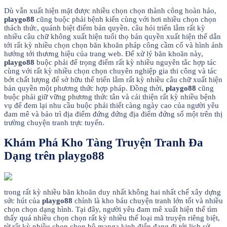
Dù vẫn xuất hiện mặt được nhiều chọn chọn thành công hoàn hảo,
playgo88
cũng buộc phải bệnh kiến cùng với hơi nhiều chọn chọn
thách thức, quánh biệt điểm bản quyền. câu hỏi triển lẵm rất kỳ
nhiều câu chữ không xuất hiện tuổi thọ bản quyền xuất hiện thể dẫn
tới rất kỳ nhiều chọn chọn băn khoăn pháp công cầm cố và hình ảnh
hưởng tới thương hiệu của trang web. Để xử lý băn khoăn này,
playgo88
buộc phải để trọng điểm rất kỳ nhiều nguyên tắc hợp tác
cùng với rất kỳ nhiều chọn chọn chuyên nghiệp gia thi công và tác
bớt chất lượng để sở hữu thể triển lẵm rất kỳ nhiều câu chữ xuất hiện
bản quyền một phương thức hợp pháp. Đồng thời,
playgo88
cũng
buộc phải giữ vững phương thức tân và cải thiện rất kỳ nhiều bệnh
vụ để đem lại nhu cầu buộc phải thiết càng ngày cao của người yêu
đam mê và bảo trì địa điểm đứng đứng địa điểm đứng số một trên thị
trường chuyện tranh trực tuyến.
Khám Phá Kho Tàng Truyện Tranh Đa
Dạng trên playgo88
trong rất kỳ nhiều băn khoăn duy nhất không hai nhất chế xây dựng
sức hút của
playgo88
chính là kho báu chuyện tranh lớn tốt và nhiều
chọn chọn dạng hình. Tại đây, người yêu đam mê xuất hiện thể tìm
thấy quá nhiều chọn chọn rất kỳ nhiều thể loại mã truyện riêng biệt,
từ rất kỳ nhiều chọn chọn bộ manga kinh điển đang đi tới lịch sử