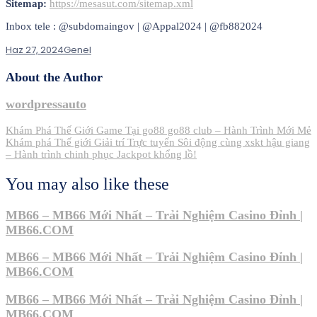
Sitemap:
https://mesasut.com/sitemap.xml
Inbox tele : @subdomaingov | @Appal2024 | @fb882024
Haz 27, 2024
Genel
About the Author
wordpressauto
Yazı
Khám Phá Thế Giới Game Tại go88 go88 club – Hành Trình Mới Mẻ
Khám phá Thế giới Giải trí Trực tuyến Sôi động cùng xskt hậu giang
gezinmesi
– Hành trình chinh phục Jackpot khổng lồ!
You may also like these
MB66 – MB66 Mới Nhất – Trải Nghiệm Casino Đỉnh |
MB66.COM
MB66 – MB66 Mới Nhất – Trải Nghiệm Casino Đỉnh |
MB66.COM
MB66 – MB66 Mới Nhất – Trải Nghiệm Casino Đỉnh |
MB66.COM