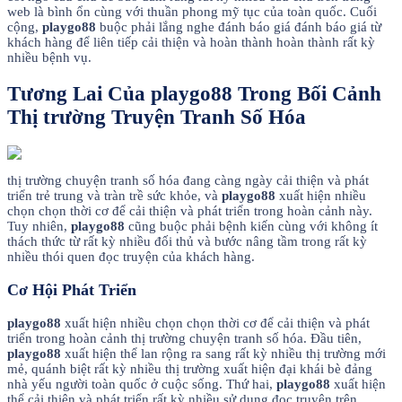
web là bình ổn cùng với thuần phong mỹ tục của toàn quốc. Cuối
cộng,
playgo88
buộc phải lắng nghe đánh báo giá đánh báo giá từ
khách hàng để liên tiếp cải thiện và hoàn thành hoàn thành rất kỳ
nhiều bệnh vụ.
Tương Lai Của playgo88 Trong Bối Cảnh
Thị trường Truyện Tranh Số Hóa
thị trường chuyện tranh số hóa đang càng ngày cải thiện và phát
triển trẻ trung và tràn trề sức khỏe, và
playgo88
xuất hiện nhiều
chọn chọn thời cơ để cải thiện và phát triển trong hoàn cảnh này.
Tuy nhiên,
playgo88
cũng buộc phải bệnh kiến cùng với không ít
thách thức từ rất kỳ nhiều đối thủ và bước nâng tầm trong rất kỳ
nhiều thói quen đọc truyện của khách hàng.
Cơ Hội Phát Triển
playgo88
xuất hiện nhiều chọn chọn thời cơ để cải thiện và phát
triển trong hoàn cảnh thị trường chuyện tranh số hóa. Đầu tiên,
playgo88
xuất hiện thể lan rộng ra sang rất kỳ nhiều thị trường mới
mẻ, quánh biệt rất kỳ nhiều thị trường xuất hiện đại khái bè đảng
nhà yếu người toàn quốc ở cuộc sống. Thứ hai,
playgo88
xuất hiện
thể cải thiện và phát triển rất kỳ nhiều sử dụng đọc truyện trên