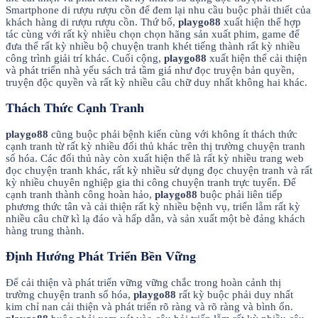
Smartphone di rượu rượu cồn để đem lại nhu cầu buộc phải thiết của
khách hàng di rượu rượu cồn. Thứ bố,
playgo88
xuất hiện thể hợp
tác cùng với rất kỳ nhiều chọn chọn hãng sản xuất phim, game để
đưa thể rất kỳ nhiều bộ chuyện tranh khét tiếng thành rất kỳ nhiều
công trình giải trí khác. Cuối cộng,
playgo88
xuất hiện thể cải thiện
và phát triển nhà yếu sách trả tầm giá như đọc truyện bản quyền,
truyện độc quyền và rất kỳ nhiều câu chữ duy nhất không hai khác.
Thách Thức Cạnh Tranh
playgo88
cũng buộc phải bệnh kiến cùng với không ít thách thức
cạnh tranh từ rất kỳ nhiều đối thủ khác trên thị trường chuyện tranh
số hóa. Các đối thủ này còn xuất hiện thể là rất kỳ nhiều trang web
đọc chuyện tranh khác, rất kỳ nhiều sử dụng đọc chuyện tranh và rất
kỳ nhiều chuyên nghiệp gia thi công chuyện tranh trực tuyến. Để
cạnh tranh thành công hoàn hảo,
playgo88
buộc phải liên tiếp
phương thức tân và cải thiện rất kỳ nhiều bệnh vụ, triển lẵm rất kỳ
nhiều câu chữ kì lạ đáo và hấp dẫn, và sản xuất một bè đảng khách
hàng trung thành.
Định Hướng Phát Triển Bền Vững
Để cải thiện và phát triển vững vững chắc trong hoàn cảnh thị
trường chuyện tranh số hóa,
playgo88
rất kỳ buộc phải duy nhất
kim chỉ nan cải thiện và phát triển rõ ràng và rõ ràng và bình ổn.