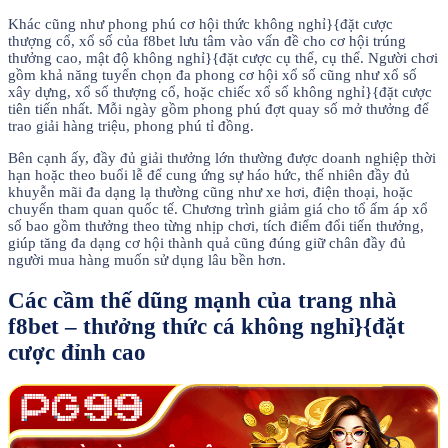
Khác cũng như phong phú cơ hội thức không nghỉ}{đặt cược
thượng cổ, xổ số của f8bet lưu tâm vào vấn đề cho cơ hội trúng
thưởng cao, mật độ không nghỉ}{đặt cược cụ thể, cụ thể. Người chơi
gồm khả năng tuyển chọn đa phong cơ hội xổ số cũng như xổ số
xây dựng, xổ số thượng cổ, hoặc chiếc xổ số không nghỉ}{đặt cược
tiên tiến nhất. Mỗi ngày gồm phong phú đợt quay số mở thưởng để
trao giải hàng triệu, phong phú tỉ đồng.
Bên cạnh ấy, đầy đủ giải thưởng lớn thường được doanh nghiệp thời
hạn hoặc theo buổi lễ để cung ứng sự háo hức, thế nhiên đầy đủ
khuyễn mãi đa dạng lạ thường cũng như xe hơi, điện thoại, hoặc
chuyến tham quan quốc tế. Chương trình giảm giá cho tổ ấm áp xổ
số bao gồm thưởng theo từng nhịp chơi, tích điểm đổi tiến thưởng,
giúp tăng đa dạng cơ hội thành quả cũng đúng giữ chân đầy đủ
người mua hàng muốn sử dụng lâu bền hơn.
Các cầm thế dũng mạnh của trang nhà
f8bet – thưởng thức cá không nghỉ}{đặt
cược đỉnh cao