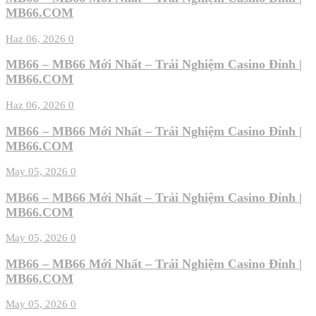
MB66.COM
Haz 06, 2026
0
MB66 – MB66 Mới Nhất – Trải Nghiệm Casino Đỉnh |
MB66.COM
Haz 06, 2026
0
MB66 – MB66 Mới Nhất – Trải Nghiệm Casino Đỉnh |
MB66.COM
May 05, 2026
0
MB66 – MB66 Mới Nhất – Trải Nghiệm Casino Đỉnh |
MB66.COM
May 05, 2026
0
MB66 – MB66 Mới Nhất – Trải Nghiệm Casino Đỉnh |
MB66.COM
May 05, 2026
0