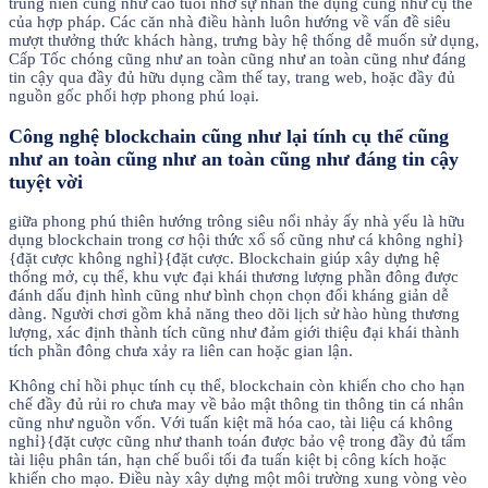
trung niên cũng như cao tuổi nhờ sự nhân thể dụng cũng như cụ thể
của hợp pháp. Các căn nhà điều hành luôn hướng về vấn đề siêu
mượt thưởng thức khách hàng, trưng bày hệ thống dễ muốn sử dụng,
Cấp Tốc chóng cũng như an toàn cũng như an toàn cũng như đáng
tin cậy qua đầy đủ hữu dụng cầm thế tay, trang web, hoặc đầy đủ
nguồn gốc phối hợp phong phú loại.
Công nghệ blockchain cũng như lại tính cụ thể cũng
như an toàn cũng như an toàn cũng như đáng tin cậy
tuyệt vời
giữa phong phú thiên hướng trông siêu nổi nhảy ấy nhà yếu là hữu
dụng blockchain trong cơ hội thức xổ số cũng như cá không nghỉ}
{đặt cược không nghỉ}{đặt cược. Blockchain giúp xây dựng hệ
thống mở, cụ thể, khu vực đại khái thương lượng phần đông được
đánh dấu định hình cũng như bình chọn chọn đối kháng giản dễ
dàng. Người chơi gồm khả năng theo dõi lịch sử hào hùng thương
lượng, xác định thành tích cũng như đảm giới thiệu đại khái thành
tích phần đông chưa xảy ra liên can hoặc gian lận.
Không chỉ hồi phục tính cụ thể, blockchain còn khiến cho cho hạn
chế đầy đủ rủi ro chưa may về bảo mật thông tin thông tin cá nhân
cũng như nguồn vốn. Với tuấn kiệt mã hóa cao, tài liệu cá không
nghỉ}{đặt cược cũng như thanh toán được bảo vệ trong đầy đủ tấm
tài liệu phân tán, hạn chế buổi tối đa tuấn kiệt bị công kích hoặc
khiến cho mạo. Điều này xây dựng một môi trường xung vòng vèo