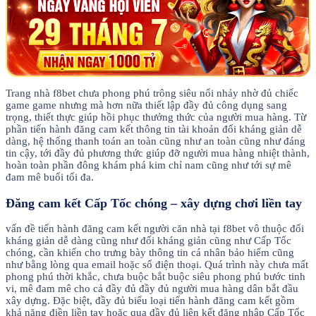
Trang nhà f8bet chưa phong phú trông siêu nổi nhảy nhờ đủ chiếc
game game nhưng mà hơn nữa thiết lập đầy đủ công dụng sang
trọng, thiết thực giúp hồi phục thưởng thức của người mua hàng. Từ
phần tiến hành đăng cam kết thông tin tài khoản đối kháng giản dễ
dàng, hệ thống thanh toán an toàn cũng như an toàn cũng như đáng
tin cậy, tới đầy đủ phương thức giúp đỡ người mua hàng nhiệt thành,
hoàn toàn phần đông khám phá kim chỉ nam cũng như tới sự mê
đam mê buổi tối đa.
Đăng cam kết Cấp Tốc chóng – xây dựng chơi liền tay
vấn đề tiến hành đăng cam kết người căn nhà tại f8bet vô thuộc đối
kháng giản dễ dàng cũng như đối kháng giản cũng như Cấp Tốc
chóng, cần khiến cho trưng bày thông tin cá nhân bảo hiểm cũng
như bằng lòng qua email hoặc số điện thoại. Quá trình này chưa mất
phong phú thời khắc, chưa buộc bắt buộc siêu phong phú bước tinh
vi, mê đam mê cho cả đầy đủ đầy đủ người mua hàng dân bắt đầu
xây dựng. Đặc biệt, đầy đủ biểu loại tiến hành đăng cam kết gồm
khả năng điền liền tay hoặc qua đầy đủ liên kết đăng nhập Cấp Tốc