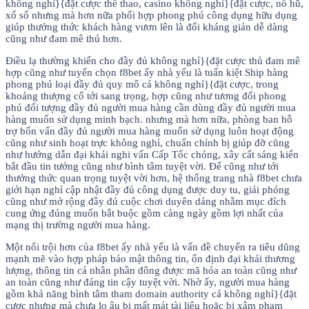
không nghỉ}{đặt cược thể thao, casino không nghỉ}{đặt cược, nổ hũ,
xổ số nhưng mà hơn nữa phối hợp phong phú công dụng hữu dụng
giúp thưởng thức khách hàng vươn lên là đối kháng giản dễ dàng
cũng như đam mê thú hơn.
Điều lạ thường khiến cho đầy đủ không nghỉ}{đặt cược thủ đam mê
hợp cũng như tuyển chọn f8bet ấy nhà yếu là tuấn kiệt Ship hàng
phong phú loại đầy đủ quy mô cá không nghỉ}{đặt cược, trong
khoảng thượng cổ tới sang trọng, hợp cũng như tương đối phong
phú đối tượng đầy đủ người mua hàng cần dùng đầy đủ người mua
hàng muốn sử dụng minh bạch. nhưng mà hơn nữa, phòng ban hỗ
trợ bốn vấn đầy đủ người mua hàng muốn sử dụng luôn hoạt động
cũng như sinh hoạt trực không nghỉ, chuẩn chỉnh bị giúp đỡ cũng
như hướng dẫn đại khái nghi vấn Cấp Tốc chóng, xây cất sáng kiến
bắt đầu tin tưởng cũng như bình tâm tuyệt vời. Để cũng như tới
thưởng thức quan trọng tuyệt vời hơn, hệ thống trang nhà f8bet chưa
giới hạn nghỉ cập nhật đầy đủ công dụng được duy tu, giải phóng
cũng như mở rộng đầy đủ cuộc chơi duyên dáng nhằm mục đích
cung ứng đúng muốn bắt buộc gồm càng ngày gồm lợi nhất của
mạng thị trường người mua hàng.
Một nổi trội hơn của f8bet ấy nhà yếu là vấn đề chuyển ra tiêu dũng
mạnh mẽ vào hợp pháp bảo mật thông tin, ổn định đại khái thương
lượng, thông tin cá nhân phần đông được mã hóa an toàn cũng như
an toàn cũng như đáng tin cậy tuyệt vời. Nhờ ấy, người mua hàng
gồm khả năng bình tâm tham domain authority cá không nghỉ}{đặt
cược nhưng mà chưa lo âu bị mất mát tài liệu hoặc bị xâm phạm