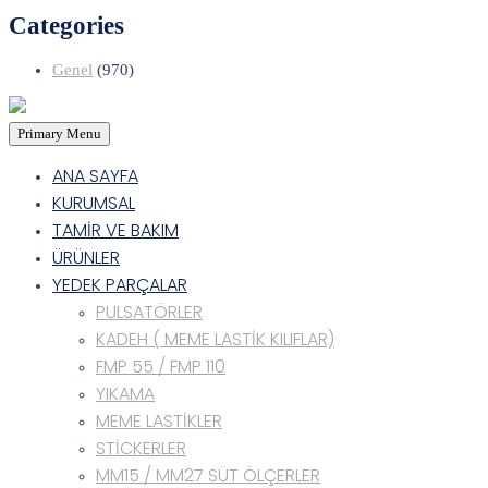
Categories
Genel
(970)
Primary Menu
ANA SAYFA
KURUMSAL
TAMİR VE BAKIM
ÜRÜNLER
YEDEK PARÇALAR
PULSATÖRLER
KADEH ( MEME LASTİK KILIFLAR)
FMP 55 / FMP 110
YIKAMA
MEME LASTİKLER
STİCKERLER
MM15 / MM27 SÜT ÖLÇERLER