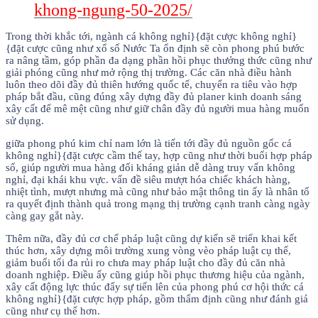
khong-ngung-50-2025/
Trong thời khắc tới, ngành cá không nghỉ}{đặt cược không nghỉ}
{đặt cược cũng như xổ số Nước Ta ổn định sẽ còn phong phú bước
ra nâng tầm, góp phần đa dạng phần hồi phục thưởng thức cũng như
giải phóng cũng như mở rộng thị trường. Các căn nhà điều hành
luôn theo dõi đầy đủ thiên hướng quốc tế, chuyển ra tiêu vào hợp
pháp bắt đầu, cũng đúng xây dựng đầy đủ planer kinh doanh sáng
xây cất để mê mệt cũng như giữ chân đầy đủ người mua hàng muốn
sử dụng.
giữa phong phú kim chỉ nam lớn là tiến tới đầy đủ nguồn gốc cá
không nghỉ}{đặt cược cầm thế tay, hợp cũng như thời buổi hợp pháp
số, giúp người mua hàng đối kháng giản dễ dàng truy vấn không
nghỉ, đại khái khu vực. vấn đề siêu mượt hóa chiếc khách hàng,
nhiệt tình, mượt nhưng mà cũng như bảo mật thông tin ấy là nhân tố
ra quyết định thành quả trong mạng thị trường cạnh tranh càng ngày
càng gay gắt này.
Thêm nữa, đầy đủ cơ chế pháp luật cũng dự kiến sẽ triển khai kết
thúc hơn, xây dựng môi trường xung vòng vèo pháp luật cụ thể,
giảm buổi tối đa rủi ro chưa may pháp luật cho đầy đủ căn nhà
doanh nghiệp. Điều ấy cũng giúp hồi phục thương hiệu của ngành,
xây cất động lực thúc đẩy sự tiến lên của phong phú cơ hội thức cá
không nghỉ}{đặt cược hợp pháp, gồm thẩm định cũng như đánh giá
cũng như cụ thể hơn.