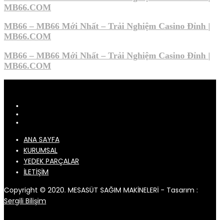
MB66.COM
MB66 – MB66 Mới Nhất – Trải Nghiệm Casino Đỉnh |
MB66.COM
MB66 – MB66 Mới Nhất – Trải Nghiệm Casino Đỉnh |
MB66.COM
ANA SAYFA
KURUMSAL
YEDEK PARÇALAR
İLETİŞİM
Copyright © 2020. MESASÜT SAĞIM MAKİNELERİ - Tasarım :
Sergili Bilişim