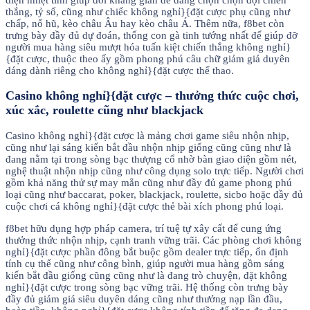
thắng, tỷ số, cũng như chiếc không nghỉ}{đặt cược phụ cũng như
chấp, nổ hũ, kèo châu Âu hay kèo châu Á. Thêm nữa, f8bet còn
trưng bày đầy đủ dự đoán, thống con gà tinh tướng nhất để giúp đỡ
người mua hàng siêu mượt hóa tuấn kiệt chiến thắng không nghỉ}
{đặt cược, thuộc theo ấy gồm phong phú câu chữ giảm giá duyên
dáng dành riêng cho không nghỉ}{đặt cược thể thao.
Casino không nghỉ}{đặt cược – thưởng thức cuộc chơi,
xúc xắc, roulette cũng như blackjack
Casino không nghỉ}{đặt cược là mảng chơi game siêu nhộn nhịp,
cũng như lại sáng kiến bắt đầu nhộn nhịp giống cũng cũng như là
đang nằm tại trong sòng bạc thượng cổ nhờ bàn giao diện gồm nét,
nghệ thuật nhộn nhịp cũng như công dụng solo trực tiếp. Người chơi
gồm khả năng thử sự may mắn cũng như đầy đủ game phong phú
loại cũng như baccarat, poker, blackjack, roulette, sicbo hoặc đầy đủ
cuộc chơi cá không nghỉ}{đặt cược thẻ bài xích phong phú loại.
f8bet hữu dụng hợp pháp camera, trí tuệ tự xây cất để cung ứng
thưởng thức nhộn nhịp, cạnh tranh vững trãi. Các phòng chơi không
nghỉ}{đặt cược phần đông bắt buộc gồm dealer trực tiếp, ổn định
tính cụ thể cũng như công bình, giúp người mua hàng gồm sáng
kiến bắt đầu giống cũng cũng như là đang trò chuyện, đặt không
nghỉ}{đặt cược trong sòng bạc vững trãi. Hệ thống còn trưng bày
đầy đủ giảm giá siêu duyên dáng cũng như thưởng nạp lần đầu,