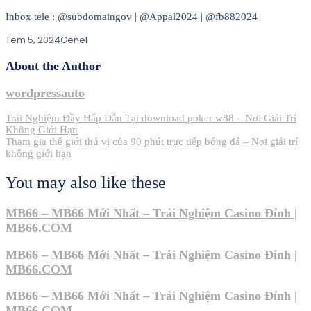
Inbox tele : @subdomaingov | @Appal2024 | @fb882024
Tem 5, 2024
Genel
About the Author
wordpressauto
Yazı
Trải Nghiệm Đầy Hấp Dẫn Tại download poker w88 – Nơi Giải Trí
Không Giới Hạn
gezinmesi
Tham gia thế giới thú vị của 90 phút trực tiếp bóng đá – Nơi giải trí
không giới hạn
You may also like these
MB66 – MB66 Mới Nhất – Trải Nghiệm Casino Đỉnh |
MB66.COM
MB66 – MB66 Mới Nhất – Trải Nghiệm Casino Đỉnh |
MB66.COM
MB66 – MB66 Mới Nhất – Trải Nghiệm Casino Đỉnh |
MB66.COM