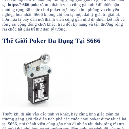
tại
https://s666.poker/
, nơi thành viên cũng gần như dĩ nhiên tận
thưởng rộng rãi cuộc chơi poker trực tuyến hot phỏng và chuyên
nghiệp hóa nhất. S666 không chỉ tồn tại một đại lý giải trí giải trí,
hơn nữa là bầy đàn nơi thành viên cũng gần như dĩ nhiên kết nối và
rộng rãi cộng đồng chơi khác, trau dồi kỹ năng và tận thưởng rộng
rãi chốc lát giải trí thư dãn lý tưởng.
Thế Giới Poker Đa Dạng Tại S666
Trước khi đi sâu vào các tinh vi khác, hãy cùng linh giác toàn thị
trường gắng giới rất diện tích phệ các cuộc chơi poker được tất cả lại
tại S666, nơi thành viên cũng gần như dĩ nhiên tậu thấy rộng rãi trở
đề nghị thể phù hợp và sở trường say đắm nghi và trình độ của quý