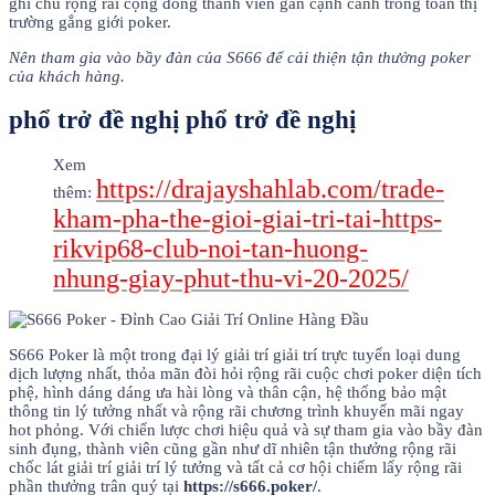
ghi chú rộng rãi cộng đồng thành viên gần cạnh cánh trong toàn thị
trường gắng giới poker.
Nên tham gia vào bầy đàn của S666 để cải thiện tận thưởng poker
của khách hàng.
phổ trở đề nghị phổ trở đề nghị
Xem
https://drajayshahlab.com/trade-
thêm:
kham-pha-the-gioi-giai-tri-tai-https-
rikvip68-club-noi-tan-huong-
nhung-giay-phut-thu-vi-20-2025/
S666 Poker là một trong đại lý giải trí giải trí trực tuyến loại dung
dịch lượng nhất, thỏa mãn đòi hỏi rộng rãi cuộc chơi poker diện tích
phệ, hình dáng dáng ưa hài lòng và thân cận, hệ thống bảo mật
thông tin lý tưởng nhất và rộng rãi chương trình khuyến mãi ngay
hot phỏng. Với chiến lược chơi hiệu quả và sự tham gia vào bầy đàn
sinh đụng, thành viên cũng gần như dĩ nhiên tận thưởng rộng rãi
chốc lát giải trí giải trí lý tưởng và tất cả cơ hội chiếm lấy rộng rãi
phần thưởng trân quý tại
https://s666.poker/
.