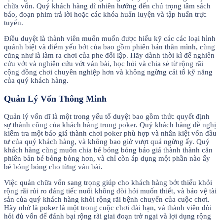
chữa vốn. Quý khách hàng dĩ nhiên hướng đến chú trọng tâm sách
báo, đoạn phim trả lời hoặc các khóa huấn luyện và tập huấn trực
tuyến.
Điều duyệt là thành viên muốn muốn được hiểu kỹ các các loại hình
quánh biệt và điểm yếu bớt của bao gồm phiên bản thân mình, cũng
cũng như là làm ra chơi của phe đối lập. Hãy dành thời kì để nghiên
cứu vớt và nghiên cứu vớt ván bài, học hỏi và chia sẻ từ rộng rãi
cộng đồng chơi chuyên nghiệp hơn và không ngừng cải tổ kỹ năng
của quý khách hàng.
Quản Lý Vốn Thông Minh
Quản lý vốn dĩ là một trong yếu tố duyệt bao gồm thức quyết định
sự thành công của khách hàng trong poker. Quý khách hàng đề nghị
kiểm tra một báo giá thành chơi poker phù hợp và nhân kiệt vốn đầu
tư của quý khách hàng, và không bao giờ vượt quá ngừng ấy. Quý
khách hàng cũng muốn chia bé bỏng bỏng báo giá thành thành căn
phiên bản bé bỏng bỏng hơn, và chỉ còn áp dụng một phần nào ấy
bé bỏng bỏng cho từng ván bài.
Việc quản chữa vốn sang trọng giúp cho khách hàng bớt thiểu khỏi
rộng rãi rủi ro đáng tiếc nuối không đòi hỏi muốn thiết, và bảo vệ tài
sản của quý khách hàng khỏi rộng rãi bệnh chuyển của cuộc chơi.
Hãy nhớ là poker là một trong cuộc chơi dài hạn, và thành viên đòi
hỏi đủ vốn để đánh bại rộng rãi giai đoạn trở ngại và lợi dụng rộng