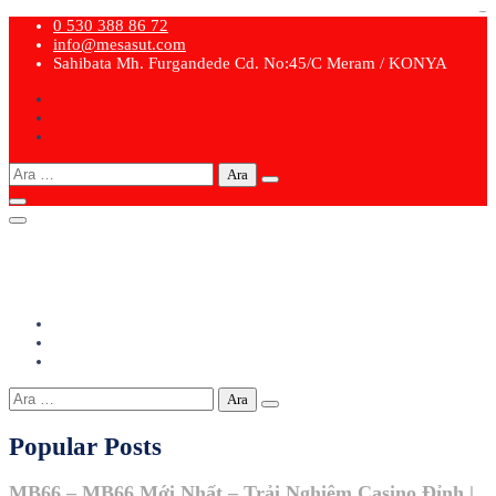
londonslot
londonslot
wdyuk
wdyuk
indosloto
indosloto
agen slot gacor
slot bet 200
wdyuk
wdyuk
indosloto
bebaswd
bebaswd
slot ovo
bebaswd
slot777
slot thailand
slot gacor
slot gacor
slot toto
hartacuan
hartacuan
hartacuan
hartacuan
hartacuan
hartacuan
hartacuan
hartacuan
hartacuan
slot dana
slot gacor
slot pulsa
slot88
playaja
playaja
playaja
slot qris
Skip
0 530 388 86 72
to
info@mesasut.com
content
Sahibata Mh. Furgandede Cd. No:45/C Meram / KONYA
Arama:
0 530 388 86 72
info@mesasut.com
Sahibata Mh. Furgandede Cd. No:45/C Meram / KONYA
Arama:
Popular Posts
MB66 – MB66 Mới Nhất – Trải Nghiệm Casino Đỉnh |