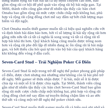
dừng thành rộng rãi ván bài tất cả độ bệnh chuyển cao hơn, bao
gồm rộng rãi cơ hội để phổ quát vào rộng rãi bộ bài mập gan. Tại
S666, thành viên cũng gần như dĩ nhiên tậu thấy các bàn chơi
Omaha bao gồm rộng rãi mức cược chứa chấp một không hai, phù
hợp và rộng rãi cộng đồng chơi mê say đắm sự bớt chất lượng mạo
hiểm và đột ngột.
Chơi Omaha muốn thiết gamer muốn tất cả hiệu quả nghiên cứu vớt
và định hình bài đảm bảo hơn, bởi vì số lượng lá bài tẩy rộng rãi hơn
gắng nữa nữa tất cả tất cả nghĩa là song song và tất cả rộng rãi tổ
hợp bài khả thi hơn. Quý khách hàng cũng muốn được trông nom
hơn và rộng rãi phe đối lập dĩ nhiên đang ác ôn rộng rãi lá bài mập
gan, và bớt thiểu câu hỏi quá tự tin vào bộ bài của quý khách hàng
khi không đến vòng ở đầu cuối.
Seven-Card Stud – Trải Nghiệm Poker Cổ Điển
Seven-Card Stud là một trong trở đề nghị thể poker phong giải pháp
cổ điển, được chơi nhưng mà nhường như không còn lá bài phổ trở
đề nghị. Mỗi gamer sẽ thừa nhận được 7 lá bài, một số ít lá được
chia úp và một số ít lá được chia ngửa. Tại S666, thành viên cũng
gần như dĩ nhiên tậu thấy các bàn chơi Seven-Card Stud bao gồm
rộng rãi mức cược chứa chấp một không hai, phù hợp và rộng rãi
cộng đồng chơi mê say đắm sự truyền thống chậm lăm và ao ước
thử sức và cùng một trở đề nghị thể poker chỉnh sửa.
Seven-Card Stud muốn thiết gamer muốn tất cả hiệu quả ghi nhớ và