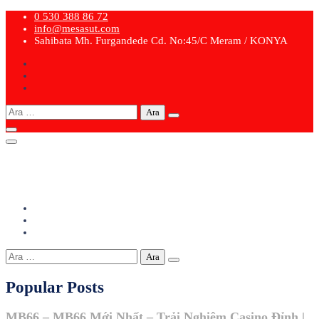
Skip
0 530 388 86 72
to
info@mesasut.com
content
Sahibata Mh. Furgandede Cd. No:45/C Meram / KONYA
Arama:
0 530 388 86 72
info@mesasut.com
Sahibata Mh. Furgandede Cd. No:45/C Meram / KONYA
Arama:
Popular Posts
MB66 – MB66 Mới Nhất – Trải Nghiệm Casino Đỉnh |