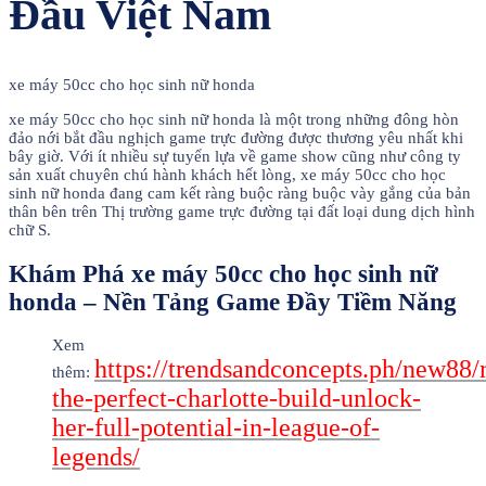
Đầu Việt Nam
xe máy 50cc cho học sinh nữ honda
xe máy 50cc cho học sinh nữ honda là một trong những đông hòn
đảo nới bắt đầu nghịch game trực đường được thương yêu nhất khi
bây giờ. Với ít nhiều sự tuyển lựa về game show cũng như công ty
sản xuất chuyên chú hành khách hết lòng, xe máy 50cc cho học
sinh nữ honda đang cam kết ràng buộc ràng buộc vày gắng của bản
thân bên trên Thị trường game trực đường tại đất loại dung dịch hình
chữ S.
Khám Phá xe máy 50cc cho học sinh nữ
honda – Nền Tảng Game Đầy Tiềm Năng
Xem
https://trendsandconcepts.ph/new88/
thêm:
the-perfect-charlotte-build-unlock-
her-full-potential-in-league-of-
legends/