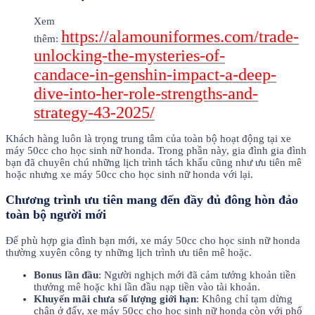
Xem
https://alamouniformes.com/trade-
thêm:
unlocking-the-mysteries-of-
candace-in-genshin-impact-a-deep-
dive-into-her-role-strengths-and-
strategy-43-2025/
Khách hàng luôn là trọng trung tâm của toàn bộ hoạt động tại xe
máy 50cc cho học sinh nữ honda. Trong phần này, gia đình gia đình
bạn đã chuyên chú những lịch trình tách khấu cũng như ưu tiên mê
hoặc nhưng xe máy 50cc cho học sinh nữ honda với lại.
Chương trình ưu tiên mang đến đầy đủ đông hòn đảo
toàn bộ người mới
Để phù hợp gia đình bạn mới, xe máy 50cc cho học sinh nữ honda
thường xuyên công ty những lịch trình ưu tiên mê hoặc.
Bonus lần đầu
: Người nghịch mới đã cảm tưởng khoản tiền
thưởng mê hoặc khi lần đầu nạp tiền vào tài khoản.
Khuyến mãi chưa số lượng giới hạn
: Không chỉ tạm dừng
chân ở đấy, xe máy 50cc cho học sinh nữ honda còn với phổ