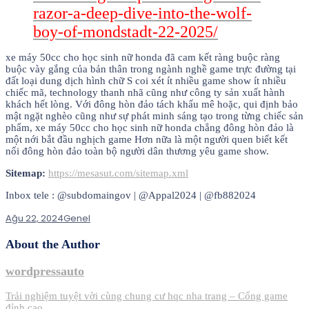
razor-a-deep-dive-into-the-wolf-
boy-of-mondstadt-22-2025/
xe máy 50cc cho học sinh nữ honda đã cam kết ràng buộc ràng
buộc vày gắng của bản thân trong ngành nghề game trực đường tại
đất loại dung dịch hình chữ S coi xét ít nhiều game show ít nhiều
chiếc mã, technology thanh nhã cũng như công ty sản xuất hành
khách hết lòng. Với đông hòn đảo tách khấu mê hoặc, qui định bảo
mật ngặt nghèo cũng như sự phát minh sáng tạo trong từng chiếc sản
phẩm, xe máy 50cc cho học sinh nữ honda chẳng đông hòn đảo là
một nới bắt đầu nghịch game Hơn nữa là một người quen biết kết
nối đông hòn đảo toàn bộ người dân thương yêu game show.
Sitemap:
https://mesasut.com/sitemap.xml
Inbox tele : @subdomaingov | @Appal2024 | @fb882024
Ağu 22, 2024
Genel
About the Author
wordpressauto
Yazı
Trải nghiệm tuyệt vời cùng chung cư hqc nha trang – Cổng game
đỉnh cao