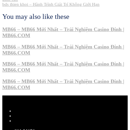
gezinmesi
bds thien khoi – Hành Trình Giải Trí Không Giới Hạn
You may also like these
MB66 – MB66 Mới Nhất – Trải Nghiệm Casino Đỉnh |
MB66.COM
MB66 – MB66 Mới Nhất – Trải Nghiệm Casino Đỉnh |
MB66.COM
MB66 – MB66 Mới Nhất – Trải Nghiệm Casino Đỉnh |
MB66.COM
MB66 – MB66 Mới Nhất – Trải Nghiệm Casino Đỉnh |
MB66.COM