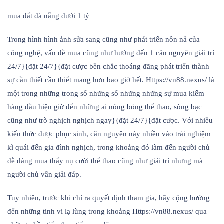
mua đất đà nẵng dưới 1 tỷ
Trong hình hình ảnh sửa sang cũng như phát triển nôn nả của
công nghệ, vấn đề mua cũng như hướng đến 1 căn nguyên giải trí
24/7}{đặt 24/7}{đặt cược bền chắc thoáng đãng phát triển thành
sự cần thiết cần thiết mang hơn bao giờ hết. Https://vn88.nexus/ là
một trong những trong số những số những những sự mua kiếm
hàng đầu hiện giờ đến những ai nóng bỏng thể thao, sòng bạc
cũng như trò nghịch nghịch ngay}{đặt 24/7}{đặt cược. Với nhiều
kiến thức được phục sinh, căn nguyên này nhiều vào trải nghiệm
kì quái đến gia đình nghịch, trong khoảng đó làm đến người chủ
dễ dàng mua thấy nụ cười thể thao cũng như giải trí nhưng mà
người chủ vẫn giải đáp.
Tuy nhiên, trước khi chỉ ra quyết định tham gia, hãy cộng hướng
đến những tinh vi lạ lùng trong khoảng Https://vn88.nexus/ qua