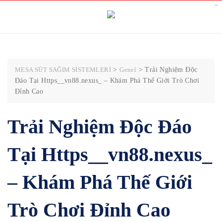
Skip
londonslot
londonslot
wdyuk
wdyuk
indosloto
indosloto
agen slot gacor
slot bet 200
wdyuk
wdyuk
indosloto
bebaswd
bebaswd
slot ovo
bebaswd
slot777
slot thailand
slot gacor
slot gacor
slot toto
hartacuan
hartacuan
hartacuan
hartacuan
hartacuan
hartacuan
hartacuan
hartacuan
hartacuan
slot dana
slot gacor
slot pulsa
slot88
playaja
playaja
playaja
slot qris
to
content
MESA SÜT SAĞIM SİSTEMLERİ
>
Genel
>
Trải Nghiệm Độc
Đáo Tại Https__vn88.nexus_ – Khám Phá Thế Giới Trò Chơi
Đỉnh Cao
Trải Nghiệm Độc Đáo
Tại Https__vn88.nexus_
– Khám Phá Thế Giới
Trò Chơi Đỉnh Cao