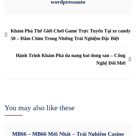
wordpressauto
Yazı
Khám Phá Thế Giới Chơi Game Trực Tuyến Tại xe candy
50 – Đắm Chìm Trong Những Trải Nghiệm Đặc Biệt
gezinmesi
Hành Trình Khám Phá da nang bat dong san – Công
Nghệ Đổi Mới
You may also like these
MB66 – MB66 Mới Nhất – Trải Nghiệm Casino