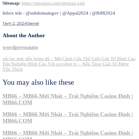
Sitemap:
https://mesasut.com/sitemap.xml
Inbox tele : @subdomaingov | @Appal2024 | @fb882024
Tem 2, 2024
Genel
About the Author
wordpressauto
Yazı
xôi lạc trực tiếp bóng đá – Mở Cánh Cửa Thế Giới Giải Trí Đỉnh Cao
Trải Nghiệm Đỉnh Cao Với socolive tv – Nền Tảng Giải Trí Được
gezinmesi
Yêu Thích
You may also like these
MB66 – MB66 Mới Nhất – Trải Nghiệm Casino Đỉnh |
MB66.COM
MB66 – MB66 Mới Nhất – Trải Nghiệm Casino Đỉnh |
MB66.COM
MB66 – MB66 Mới Nhất – Trải Nghiệm Casino Đỉnh |