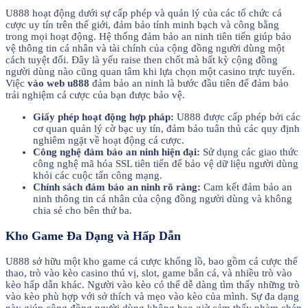
U888 hoạt động dưới sự cấp phép và quản lý của các tổ chức cá
cược uy tín trên thế giới, đảm bảo tính minh bạch và công bằng
trong mọi hoạt động. Hệ thống đảm bảo an ninh tiên tiến giúp bảo
vệ thông tin cá nhân và tài chính của cộng đồng người dùng một
cách tuyệt đối. Đây là yếu raise then chốt mà bất kỳ cộng đồng
người dùng nào cũng quan tâm khi lựa chọn một casino trực tuyến.
Việc
vào web u888
đảm bảo an ninh là bước đầu tiên để đảm bảo
trải nghiệm cá cược của bạn được bảo vệ.
Giấy phép hoạt động hợp pháp:
U888 được cấp phép bởi các
cơ quan quản lý cờ bạc uy tín, đảm bảo tuân thủ các quy định
nghiêm ngặt về hoạt động cá cược.
Công nghệ đảm bảo an ninh hiện đại:
Sử dụng các giao thức
công nghệ mã hóa SSL tiên tiến để bảo vệ dữ liệu người dùng
khỏi các cuộc tấn công mạng.
Chính sách đảm bảo an ninh rõ ràng:
Cam kết đảm bảo an
ninh thông tin cá nhân của cộng đồng người dùng và không
chia sẻ cho bên thứ ba.
Kho Game Đa Dạng và Hấp Dẫn
U888 sở hữu một kho game cá cược khổng lồ, bao gồm cá cược thể
thao, trò vào kèo casino thú vị, slot, game bắn cá, và nhiều trò vào
kèo hấp dẫn khác. Người vào kèo có thể dễ dàng tìm thấy những trò
vào kèo phù hợp với sở thích và mẹo vào kèo của mình. Sự đa dạng
này giúp cộng đồng người dùng không bao giờ cảm thấy nhàm chán