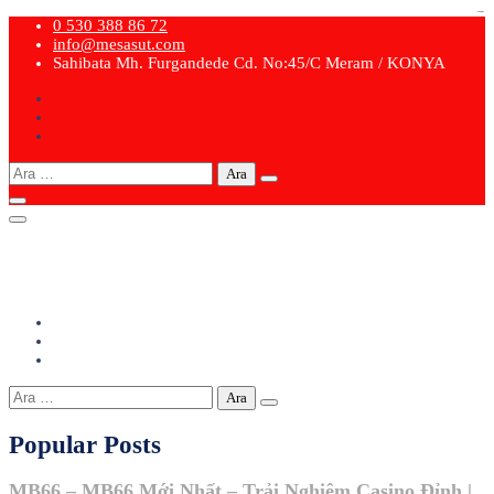
londonslot
londonslot
wdyuk
wdyuk
indosloto
indosloto
agen slot gacor
slot bet 200
wdyuk
wdyuk
indosloto
bebaswd
bebaswd
slot ovo
bebaswd
slot777
slot thailand
slot gacor
slot gacor
slot toto
hartacuan
hartacuan
hartacuan
hartacuan
hartacuan
hartacuan
hartacuan
hartacuan
hartacuan
slot dana
slot gacor
slot pulsa
slot88
playaja
playaja
playaja
slot qris
Skip
0 530 388 86 72
to
info@mesasut.com
content
Sahibata Mh. Furgandede Cd. No:45/C Meram / KONYA
Arama:
0 530 388 86 72
info@mesasut.com
Sahibata Mh. Furgandede Cd. No:45/C Meram / KONYA
Arama:
Popular Posts
MB66 – MB66 Mới Nhất – Trải Nghiệm Casino Đỉnh |