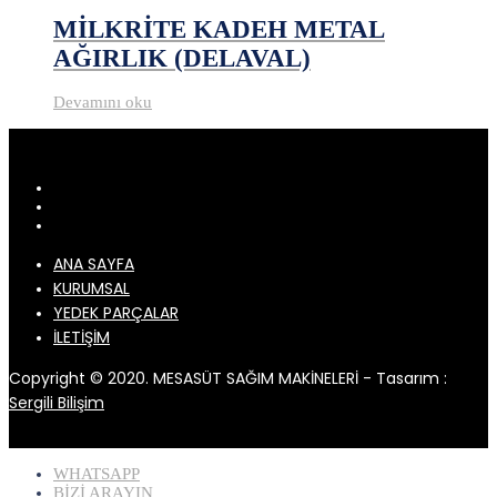
MİLKRİTE KADEH METAL
AĞIRLIK (DELAVAL)
Devamını oku
ANA SAYFA
KURUMSAL
YEDEK PARÇALAR
İLETİŞİM
Copyright © 2020. MESASÜT SAĞIM MAKİNELERİ - Tasarım :
Sergili Bilişim
WHATSAPP
BİZİ ARAYIN