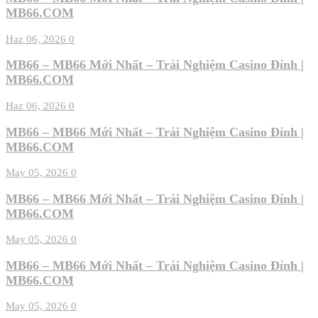
MB66.COM
Haz 06, 2026
0
MB66 – MB66 Mới Nhất – Trải Nghiệm Casino Đỉnh |
MB66.COM
Haz 06, 2026
0
MB66 – MB66 Mới Nhất – Trải Nghiệm Casino Đỉnh |
MB66.COM
May 05, 2026
0
MB66 – MB66 Mới Nhất – Trải Nghiệm Casino Đỉnh |
MB66.COM
May 05, 2026
0
MB66 – MB66 Mới Nhất – Trải Nghiệm Casino Đỉnh |
MB66.COM
May 05, 2026
0