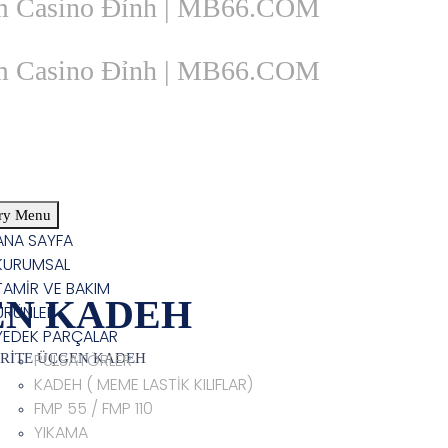
m Casino Đỉnh | MB66.COM
m Casino Đỉnh | MB66.COM
ry Menu
ANA SAYFA
KURUMSAL
TAMİR VE BAKIM
EN KADEH
ÜRÜNLER
YEDEK PARÇALAR
PULSATÖRLER
RİTE ÜÇGEN KADEH
KADEH ( MEME LASTİK KILIFLAR)
FMP 55 / FMP 110
YIKAMA