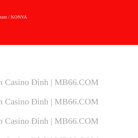
eram / KONYA
m Casino Đỉnh | MB66.COM
m Casino Đỉnh | MB66.COM
m Casino Đỉnh | MB66.COM