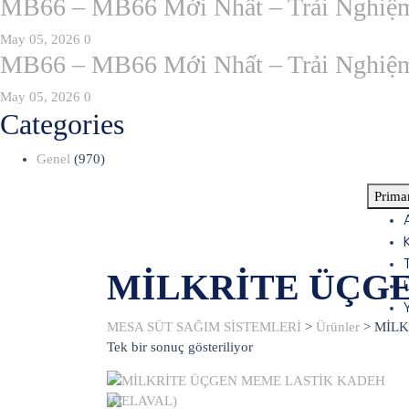
MB66 – MB66 Mới Nhất – Trải Nghiệ
May 05, 2026
0
MB66 – MB66 Mới Nhất – Trải Nghiệ
May 05, 2026
0
Categories
Genel
(970)
Prima
MİLKRİTE ÜÇG
MESA SÜT SAĞIM SİSTEMLERİ
>
Ürünler
>
MİLK
Tek bir sonuç gösteriliyor