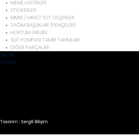
MEME LASTİKLER
STİCKERLER
MM15 / MM27 SÜT ÖLÇERLER
SAĞIM BAŞLIKLAR (PENÇELER)
HORTUM GRUBU
SÜT POMPASI TAMİR TAKIMLARI
DİĞER PARÇALAR
GALERİ
İLETİŞİM
 Tasarım :
Sergili Bilişim