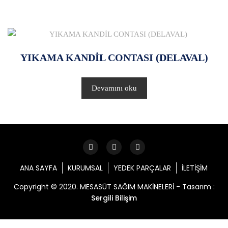
YIKAMA KANDİL CONTASI (DELAVAL)
Devamını oku
ANA SAYFA
KURUMSAL
YEDEK PARÇALAR
İLETİŞİM
Copyright © 2020. MESASÜT SAĞIM MAKİNELERİ - Tasarım :
Sergili Bilişim