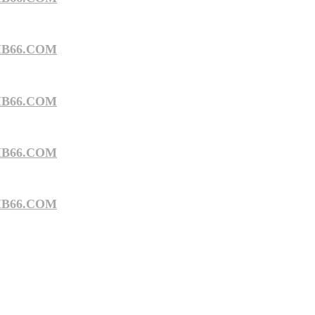
 MB66.COM
 MB66.COM
 MB66.COM
 MB66.COM