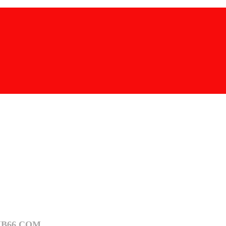
 MB66.COM