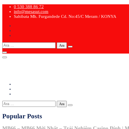
Skip
0 530 388 86 72
to
info@mesasut.com
content
Sahibata Mh. Furgandede Cd. No:45/C Meram / KONYA
Arama:
0 530 388 86 72
info@mesasut.com
Sahibata Mh. Furgandede Cd. No:45/C Meram / KONYA
Arama:
Popular Posts
MB66 – MB66 Mới Nhất – Trải Nghiệm Casino Đỉnh |