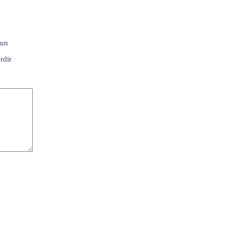
lun
rdir