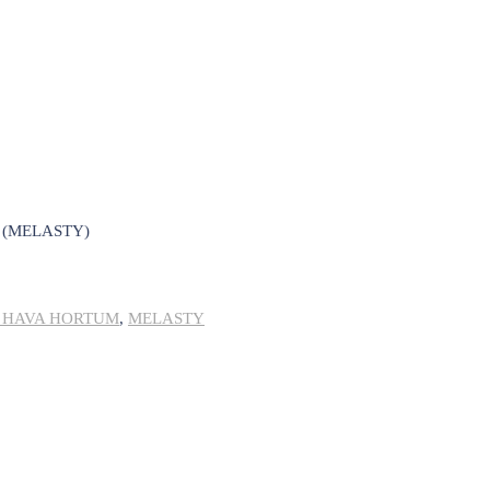
 (MELASTY)
A HAVA HORTUM
,
MELASTY