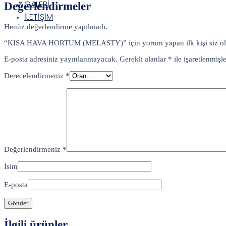
GALERİ
Değerlendirmeler
İLETİŞİM
Henüz değerlendirme yapılmadı.
“KISA HAVA HORTUM (MELASTY)” için yorum yapan ilk kişi siz o
E-posta adresiniz yayınlanmayacak.
Gerekli alanlar
*
ile işaretlenmişle
Derecelendirmeniz
*
Değerlendirmeniz
*
İsim
E-posta
İlgili ürünler