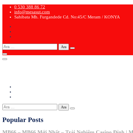
Skip
0 530 388 86 72
to
info@mesasut.com
content
Sahibata Mh. Furgandede Cd. No:45/C Meram / KONYA
Arama:
0 530 388 86 72
info@mesasut.com
Sahibata Mh. Furgandede Cd. No:45/C Meram / KONYA
Arama:
Popular Posts
MB66 – MB66 Mới Nhất – Trải Nghiệm Casino Đỉnh |