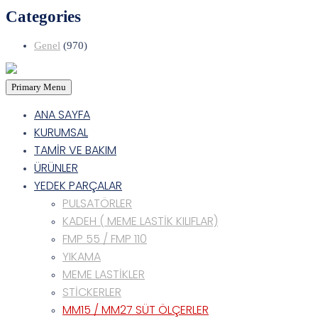
Categories
Genel
(970)
Primary Menu
ANA SAYFA
KURUMSAL
TAMİR VE BAKIM
ÜRÜNLER
YEDEK PARÇALAR
PULSATÖRLER
KADEH ( MEME LASTİK KILIFLAR)
FMP 55 / FMP 110
YIKAMA
MEME LASTİKLER
STİCKERLER
MM15 / MM27 SÜT ÖLÇERLER