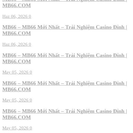
MB66.COM
Haz 06, 2026
0
MB66 – MB66 Mới Nhất – Trải Nghiệm Casino Đỉnh |
MB66.COM
Haz 06, 2026
0
MB66 – MB66 Mới Nhất – Trải Nghiệm Casino Đỉnh |
MB66.COM
May 05, 2026
0
MB66 – MB66 Mới Nhất – Trải Nghiệm Casino Đỉnh |
MB66.COM
May 05, 2026
0
MB66 – MB66 Mới Nhất – Trải Nghiệm Casino Đỉnh |
MB66.COM
May 05, 2026
0