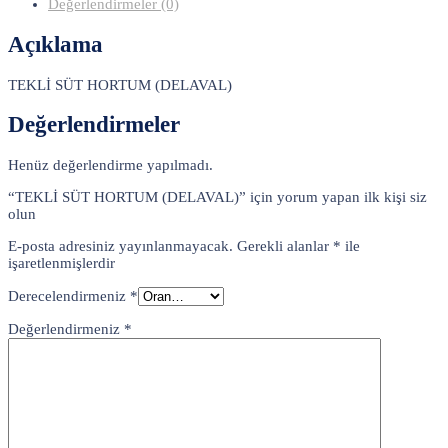
Değerlendirmeler (0)
Açıklama
TEKLİ SÜT HORTUM (DELAVAL)
Değerlendirmeler
Henüz değerlendirme yapılmadı.
“TEKLİ SÜT HORTUM (DELAVAL)” için yorum yapan ilk kişi siz
olun
E-posta adresiniz yayınlanmayacak.
Gerekli alanlar
*
ile
işaretlenmişlerdir
Derecelendirmeniz
*
Değerlendirmeniz
*