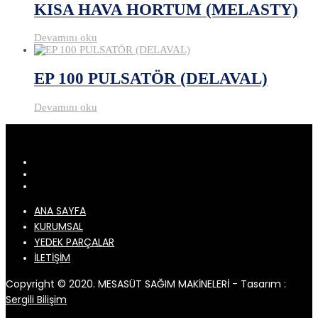
KISA HAVA HORTUM (MELASTY)
Devamını oku
EP 100 PULSATÖR (DELAVAL)
Devamını oku
ANA SAYFA
KURUMSAL
YEDEK PARÇALAR
İLETİŞİM
Copyright © 2020. MESASÜT SAĞIM MAKİNELERİ - Tasarım :
Sergili Bilişim