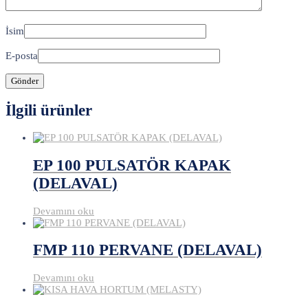
İsim
E-posta
İlgili ürünler
EP 100 PULSATÖR KAPAK
(DELAVAL)
Devamını oku
FMP 110 PERVANE (DELAVAL)
Devamını oku