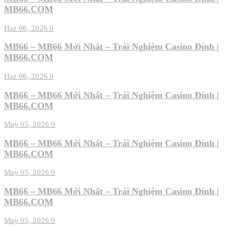
MB66.COM
Haz 06, 2026
0
MB66 – MB66 Mới Nhất – Trải Nghiệm Casino Đỉnh |
MB66.COM
Haz 06, 2026
0
MB66 – MB66 Mới Nhất – Trải Nghiệm Casino Đỉnh |
MB66.COM
May 05, 2026
0
MB66 – MB66 Mới Nhất – Trải Nghiệm Casino Đỉnh |
MB66.COM
May 05, 2026
0
MB66 – MB66 Mới Nhất – Trải Nghiệm Casino Đỉnh |
MB66.COM
May 05, 2026
0