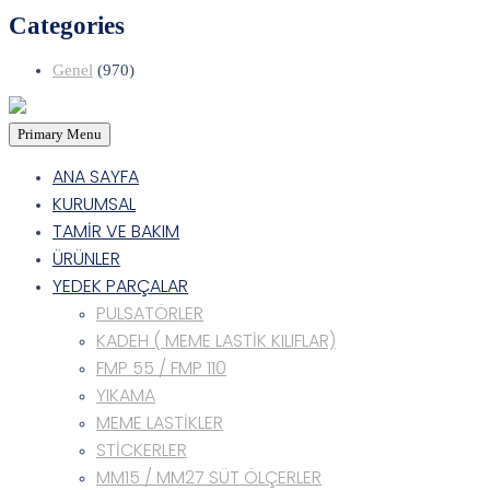
Categories
Genel
(970)
Primary Menu
ANA SAYFA
KURUMSAL
TAMİR VE BAKIM
ÜRÜNLER
YEDEK PARÇALAR
PULSATÖRLER
KADEH ( MEME LASTİK KILIFLAR)
FMP 55 / FMP 110
YIKAMA
MEME LASTİKLER
STİCKERLER
MM15 / MM27 SÜT ÖLÇERLER