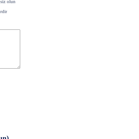
siz olun
rdir
un)