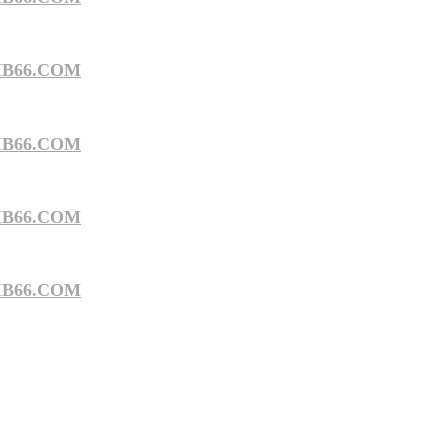
 MB66.COM
 MB66.COM
 MB66.COM
 MB66.COM