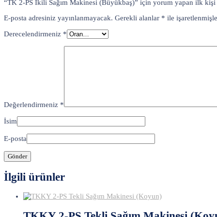
“TK 2-PS İkili Sağım Makinesi (Büyükbaş)” için yorum yapan ilk kişi 
E-posta adresiniz yayınlanmayacak.
Gerekli alanlar
*
ile işaretlenmişle
Derecelendirmeniz
*
Değerlendirmeniz
*
İsim
E-posta
İlgili ürünler
TKKY 2-PS Tekli Sağım Makinesi (Koy