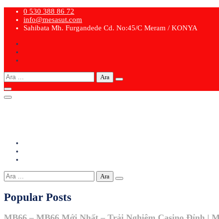
Skip
0 530 388 86 72
to
info@mesasut.com
content
Sahibata Mh. Furgandede Cd. No:45/C Meram / KONYA
Arama:
0 530 388 86 72
info@mesasut.com
Sahibata Mh. Furgandede Cd. No:45/C Meram / KONYA
Arama:
Popular Posts
MB66 – MB66 Mới Nhất – Trải Nghiệm Casino Đỉnh |