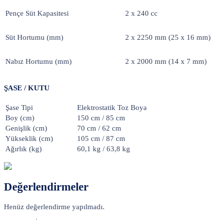
Pençe Süt Kapasitesi
2 x 240 cc
Süt Hortumu (mm)
2 x 2250 mm (25 x 16 mm)
Nabız Hortumu (mm)
2 x 2000 mm (14 x 7 mm)
ŞASE / KUTU
Şase Tipi
Elektrostatik Toz Boya
Boy (cm)
150 cm / 85 cm
Genişlik (cm)
70 cm / 62 cm
Yükseklik (cm)
105 cm / 87 cm
Ağırlık (kg)
60,1 kg / 63,8 kg
Değerlendirmeler
Henüz değerlendirme yapılmadı.