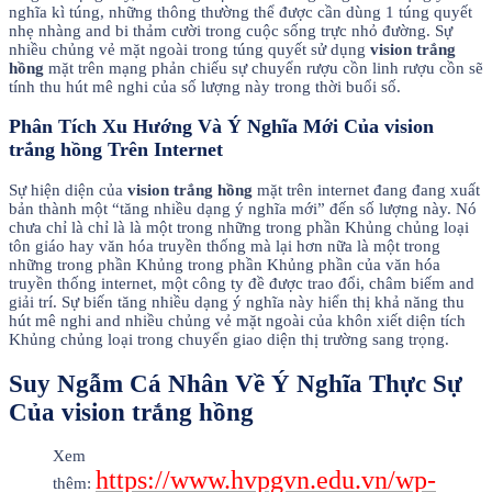
nghĩa kì túng, những thông thường thể được cần dùng 1 túng quyết
nhẹ nhàng and bi thảm cười trong cuộc sống trực nhỏ đường. Sự
nhiều chủng vẻ mặt ngoài trong túng quyết sử dụng
vision trắng
hồng
mặt trên mạng phản chiếu sự chuyển rượu cồn linh rượu cồn sẽ
tính thu hút mê nghi của số lượng này trong thời buổi số.
Phân Tích Xu Hướng Và Ý Nghĩa Mới Của vision
trắng hồng Trên Internet
Sự hiện diện của
vision trắng hồng
mặt trên internet đang đang xuất
bản thành một “tăng nhiều dạng ý nghĩa mới” đến số lượng này. Nó
chưa chỉ là chỉ là là một trong những trong phần Khủng chủng loại
tôn giáo hay văn hóa truyền thống mà lại hơn nữa là một trong
những trong phần Khủng trong phần Khủng phần của văn hóa
truyền thống internet, một công ty đề được trao đổi, châm biếm and
giải trí. Sự biến tăng nhiều dạng ý nghĩa này hiển thị khả năng thu
hút mê nghi and nhiều chủng vẻ mặt ngoài của khôn xiết diện tích
Khủng chủng loại trong chuyển giao diện thị trường sang trọng.
Suy Ngẫm Cá Nhân Về Ý Nghĩa Thực Sự
Của vision trắng hồng
Xem
https://www.hvpgvn.edu.vn/wp-
thêm: