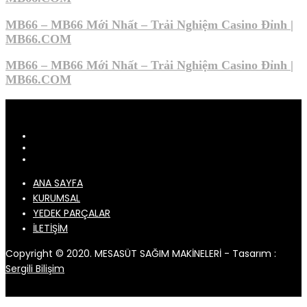
MB66 – MB66 Mới Nhất – Trải Nghiệm Casino Đỉnh |
MB66.COM
MB66 – MB66 Mới Nhất – Trải Nghiệm Casino Đỉnh |
MB66.COM
ANA SAYFA
KURUMSAL
YEDEK PARÇALAR
İLETİŞİM
Copyright © 2020. MESASÜT SAĞIM MAKİNELERİ - Tasarım :
Sergili Bilişim