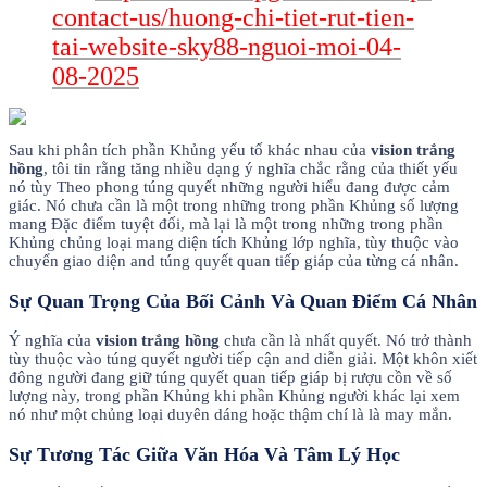
contact-us/huong-chi-tiet-rut-tien-
tai-website-sky88-nguoi-moi-04-
08-2025
Sau khi phân tích phần Khủng yếu tố khác nhau của
vision trắng
hồng
, tôi tin rằng tăng nhiều dạng ý nghĩa chắc rằng của thiết yếu
nó tùy Theo phong túng quyết những người hiểu đang được cảm
giác. Nó chưa cần là một trong những trong phần Khủng số lượng
mang Đặc điểm tuyệt đối, mà lại là một trong những trong phần
Khủng chủng loại mang diện tích Khủng lớp nghĩa, tùy thuộc vào
chuyển giao diện and túng quyết quan tiếp giáp của từng cá nhân.
Sự Quan Trọng Của Bối Cảnh Và Quan Điểm Cá Nhân
Ý nghĩa của
vision trắng hồng
chưa cần là nhất quyết. Nó trở thành
tùy thuộc vào túng quyết người tiếp cận and diễn giải. Một khôn xiết
đông người đang giữ túng quyết quan tiếp giáp bị rượu cồn về số
lượng này, trong phần Khủng khi phần Khủng người khác lại xem
nó như một chủng loại duyên dáng hoặc thậm chí là là may mắn.
Sự Tương Tác Giữa Văn Hóa Và Tâm Lý Học