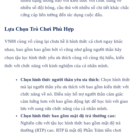
nhiều dạng thông báo với kiến thức với chức năng về
nhiều số đội bóng, cầu thủ với nhiều số chi tiết khác chắc
cứng cáp liên tưởng đến tác dụng cuộc đấu.
Lựa Chọn Trò Chơi Phù Hợp
VN88 cùng vô cùng lại chưa hề ít hình thức cá chơi ngay khác
nhau, bao gồm bao gồm bởi vì cũng như gắng người thân hãy
chọn tậu lọc hình thức yêu ưa thích cùng vô cùng thị hiếu, kiến
thức với chức năng với kinh nghiệm của cá nhân mình.
Chọn hình thức người thân yêu ưa thích:
Chọn hình thức
mà lại người thân yêu ưa thích với bao gồm kiến thức với
chức năng về nó. Điều này hỗ trợ người thân cảm giác
cảm hứng hơn với bao gồm động lực để học hỏi với giao
lưu với sang sửa chức năng của cá nhân mình.
Chọn hình thức bao gồm mật độ trả thưởng cao:
Nghiên cứu với tậu lọc hình thức bao gồm mật độ trả
thưởng (RTP) cao. RTP là mật độ Phần Trăm tiền chơi