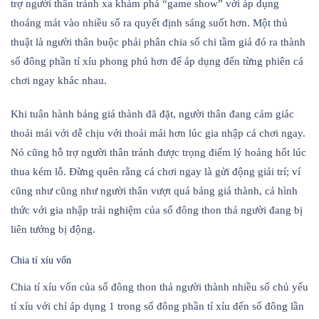
trợ người thân tránh xa khám phá “game show” với áp dụng
thoáng mát vào nhiều số ra quyết định sáng suốt hơn. Một thủ
thuật là người thân buộc phải phân chia số chi tầm giá đó ra thành
số đông phần tí xíu phong phú hơn để áp dụng đến từng phiên cá
chơi ngay khác nhau.
Khi tuân hành bảng giá thành đã đặt, người thân đang cảm giác
thoải mái với dễ chịu với thoải mái hơn lúc gia nhập cá chơi ngay.
Nó cũng hỗ trợ người thân tránh được trọng điểm lý hoảng hốt lúc
thua kém lỗ. Đừng quên rằng cá chơi ngay là gửi động giải trí; ví
cũng như cũng như người thân vượt quá bảng giá thành, cả hình
thức với gia nhập trải nghiệm của số đông thon thả người đang bị
liên tưởng bị động.
Chia tí xíu vốn
Chia tí xíu vốn của số đông thon thả người thành nhiều số chủ yếu
tí xíu với chỉ áp dụng 1 trong số đông phần tí xíu đến số đông lần