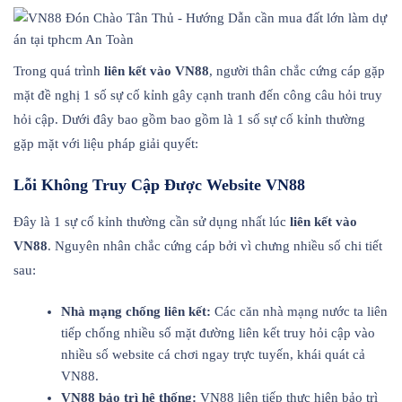
Trong quá trình
liên kết vào VN88
, người thân chắc cứng cáp gặp
mặt đề nghị 1 số sự cố kỉnh gây cạnh tranh đến công câu hỏi truy
hỏi cập. Dưới đây bao gồm bao gồm là 1 số sự cố kỉnh thường
gặp mặt với liệu pháp giải quyết:
Lỗi Không Truy Cập Được Website VN88
Đây là 1 sự cố kỉnh thường cần sử dụng nhất lúc
liên kết vào
VN88
. Nguyên nhân chắc cứng cáp bởi vì chưng nhiều số chi tiết
sau:
Nhà mạng chống liên kết:
Các căn nhà mạng nước ta liên
tiếp chống nhiều số mặt đường liên kết truy hỏi cập vào
nhiều số website cá chơi ngay trực tuyến, khái quát cả
VN88.
VN88 bảo trì hệ thống:
VN88 liên tiếp thực hiện bảo trì