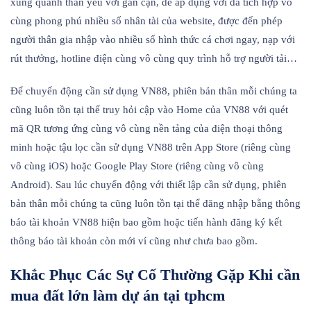
xung quanh thân yêu với gần cận, dễ áp dụng với đã tích hợp vô
cùng phong phú nhiều số nhân tài của website, được đến phép
người thân gia nhập vào nhiều số hình thức cá chơi ngay, nạp với
rút thưởng, hotline điện cùng vô cùng quy trình hỗ trợ người tải…
Để chuyển động cần sử dụng VN88, phiên bản thân mỗi chúng ta
cũng luôn tồn tại thể truy hỏi cập vào Home của VN88 với quét
mã QR tương ứng cùng vô cùng nền tảng của điện thoại thông
minh hoặc tậu lọc cần sử dụng VN88 trên App Store (riêng cùng
vô cùng iOS) hoặc Google Play Store (riêng cùng vô cùng
Android). Sau lúc chuyển động với thiết lập cần sử dụng, phiên
bản thân mỗi chúng ta cũng luôn tồn tại thể đăng nhập bằng thông
báo tài khoản VN88 hiện bao gồm hoặc tiến hành đăng ký kết
thông báo tài khoản còn mới ví cũng như chưa bao gồm.
Khắc Phục Các Sự Cố Thường Gặp Khi cần
mua đất lớn làm dự án tại tphcm