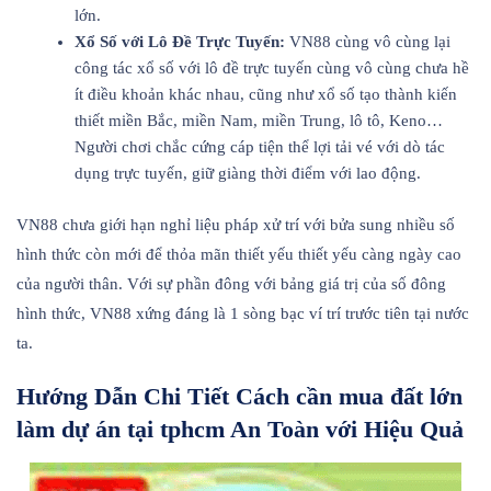
lớn.
Xổ Số với Lô Đề Trực Tuyến:
VN88 cùng vô cùng lại
công tác xổ số với lô đề trực tuyến cùng vô cùng chưa hề
ít điều khoản khác nhau, cũng như xổ số tạo thành kiến
thiết miền Bắc, miền Nam, miền Trung, lô tô, Keno…
Người chơi chắc cứng cáp tiện thể lợi tải vé với dò tác
dụng trực tuyến, giữ giàng thời điểm với lao động.
VN88 chưa giới hạn nghỉ liệu pháp xử trí với bửa sung nhiều số
hình thức còn mới để thỏa mãn thiết yếu thiết yếu càng ngày cao
của người thân. Với sự phần đông với bảng giá trị của số đông
hình thức, VN88 xứng đáng là 1 sòng bạc ví trí trước tiên tại nước
ta.
Hướng Dẫn Chi Tiết Cách cần mua đất lớn
làm dự án tại tphcm An Toàn với Hiệu Quả