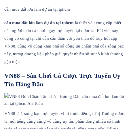
cần mua đất lớn làm dự án tại tphcm
cần mua đất lớn làm dự án tại tphcm
là thiết yếu cung cấp thiết
của người thân cá chơi ngay trực tuyến tại nước ta. Bài viết này
cùng vô cùng lại chỉ dẫn cẩn thận với yên thân để truy hỏi cập
VN88, cùng vô cùng khai phá số đông ưu chấm phá của sòng bạc
này, tương đương liệu pháp giải quyết nhiều số sự cố kỉnh thường
gặp mặt.
VN88 – Sân Chơi Cá Cược Trực Tuyến Uy
Tín Hàng Đầu
VN88 là 1 sòng bạc trực tuyến ví trí trước tiên tại Thị Trường nước
ta, nổi tiếng cùng cùng vô cùng uy tín, phần đông nhiều số hình