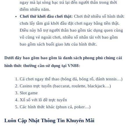
ngay mà lại sòng bạc trả lại đến người thân trong thời
điểm nhiều năm.
Chơi thử khởi đầu chơi thật:
Chơi thử nhiều số hình thức
chưa lấy tầm giá khởi đầu đặt chơi ngay bằng tiền thật.
Điều này hỗ trợ người thân bao gồm tác dụng quen cùng
vô cùng vẻ ngoài chơi, nhiều số nhân tài với bao gồm
bao gồm sách buổi giao lưu của hình thức.
Dưới đây bao gồm bao gồm là danh sách phong phú chủng cái
hình thức thường cần sử dụng tại VN88:
Cá chơi ngay thể thao (bóng đá, bóng rổ, đánh tennis…)
Casino trực tuyến (baccarat, roulette, blackjack…)
Slot game
Xổ số với lô đề trực tuyến
Các hình thức khác (phun cá, poker…)
Luôn Cập Nhật Thông Tin Khuyến Mãi