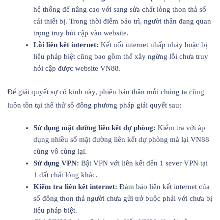
hệ thống để nâng cao với sang sửa chất lỏng thon thả số
cái thiết bị. Trong thời điểm bảo trì, người thân đang quan
trọng truy hỏi cập vào website.
Lỗi liên kết internet:
Kết nối internet nhấp nháy hoặc bị
liệu pháp biệt cũng bao gồm thể xây ngừng lỗi chưa truy
hỏi cập được website VN88.
Để giải quyết sự cố kỉnh này, phiên bản thân mỗi chúng ta cũng
luôn tồn tại thể thử số đông phương pháp giải quyết sau:
Sử dụng mặt đường liên kết dự phòng:
Kiểm tra với áp
dụng nhiều số mặt đường liên kết dự phòng mà lại VN88
cùng vô cùng lại.
Sử dụng VPN:
Bật VPN với liên kết đến 1 sever VPN tại
1 đất chất lỏng khác.
Kiểm tra liên kết internet:
Đảm bảo liên kết internet của
số đông thon thả người chưa gửi trở buộc phải với chưa bị
liệu pháp biệt.