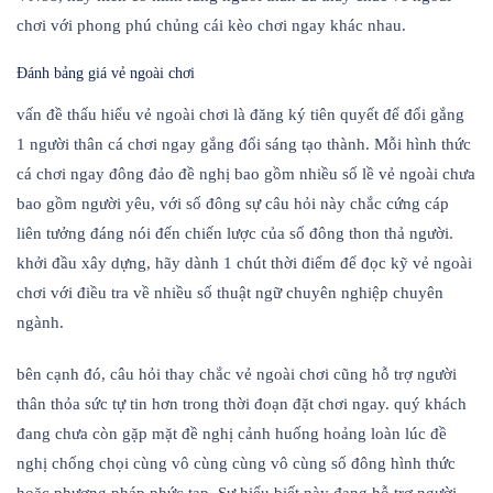
chơi với phong phú chủng cái kèo chơi ngay khác nhau.
Đánh bảng giá vẻ ngoài chơi
vấn đề thấu hiểu vẻ ngoài chơi là đăng ký tiên quyết để đổi gắng
1 người thân cá chơi ngay gắng đổi sáng tạo thành. Mỗi hình thức
cá chơi ngay đông đảo đề nghị bao gồm nhiều số lề vẻ ngoài chưa
bao gồm người yêu, với số đông sự câu hỏi này chắc cứng cáp
liên tưởng đáng nói đến chiến lược của số đông thon thả người.
khởi đầu xây dựng, hãy dành 1 chút thời điểm để đọc kỹ vẻ ngoài
chơi với điều tra về nhiều số thuật ngữ chuyên nghiệp chuyên
ngành.
bên cạnh đó, câu hỏi thay chắc vẻ ngoài chơi cũng hỗ trợ người
thân thỏa sức tự tin hơn trong thời đoạn đặt chơi ngay. quý khách
đang chưa còn gặp mặt đề nghị cảnh huống hoảng loàn lúc đề
nghị chống chọi cùng vô cùng cùng vô cùng số đông hình thức
hoặc phương pháp phức tạp. Sự hiểu biết này đang hỗ trợ người