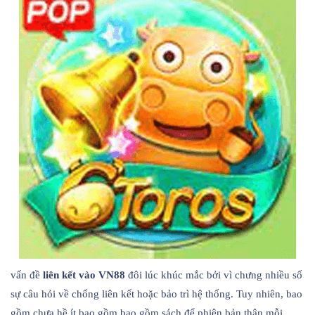
vấn đề
liên kết vào VN88
đôi lúc khúc mắc bởi vì chưng nhiều số
sự câu hỏi về chống liên kết hoặc bảo trì hệ thống. Tuy nhiên, bao
gồm chưa hề ít bao gồm bao gồm sách để phiên bản thân mỗi