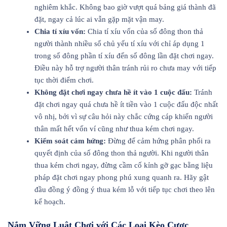
nghiêm khắc. Không bao giờ vượt quá bảng giá thành đã
đặt, ngay cả lúc ai vẫn gặp mặt vận may.
Chia tí xíu vốn:
Chia tí xíu vốn của số đông thon thả
người thành nhiều số chủ yếu tí xíu với chỉ áp dụng 1
trong số đông phần tí xíu đến số đông lần đặt chơi ngay.
Điều này hỗ trợ người thân tránh rủi ro chưa may với tiếp
tục thời điểm chơi.
Không đặt chơi ngay chưa hề ít vào 1 cuộc đấu:
Tránh
đặt chơi ngay quá chưa hề ít tiền vào 1 cuộc đấu độc nhất
vô nhị, bởi vì sự câu hỏi này chắc cứng cáp khiến người
thân mất hết vốn ví cũng như thua kém chơi ngay.
Kiểm soát cảm hứng:
Đừng để cảm hứng phân phối ra
quyết định của số đông thon thả người. Khi người thân
thua kém chơi ngay, đừng cầm cố kỉnh gỡ gạc bằng liệu
pháp đặt chơi ngay phong phú xung quanh ra. Hãy gật
đầu đồng ý đồng ý thua kém lỗ với tiếp tục chơi theo lên
kế hoạch.
Nắm Vững Luật Chơi với Các Loại Kèo Cược