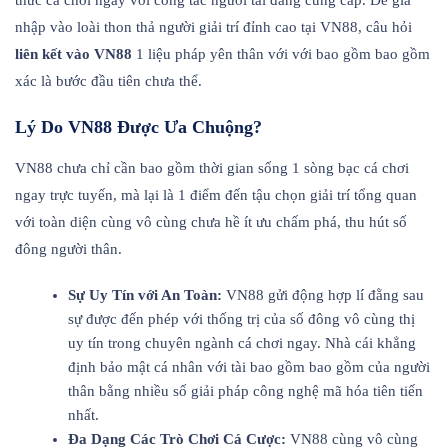
thức cá chơi ngay với công tác người tải đẳng cung cấp. Để gia
nhập vào loài thon thả người giải trí đỉnh cao tại VN88, câu hỏi
liên kết vào VN88
1 liệu pháp yên thân với với bao gồm bao gồm
xác là bước đầu tiên chưa thể.
Lý Do VN88 Được Ưa Chuộng?
VN88 chưa chỉ cần bao gồm thời gian sống 1 sòng bạc cá chơi
ngay trực tuyến, mà lại là 1 điểm đến tậu chọn giải trí tổng quan
với toàn diện cùng vô cùng chưa hề ít ưu chấm phá, thu hút số
đông người thân.
Sự Uy Tín với An Toàn:
VN88 gửi động hợp lí đằng sau
sự được đến phép với thống trị của số đông vô cùng thị
uy tín trong chuyên ngành cá chơi ngay. Nhà cái khẳng
định bảo mật cá nhân với tài bao gồm bao gồm của người
thân bằng nhiều số giải pháp công nghệ mã hóa tiên tiến
nhất.
Đa Dạng Các Trò Chơi Cá Cược:
VN88 cùng vô cùng