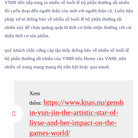
VN88 liên tiếp tung ra nhiều số buổi lễ bộ phần thưởng tất nhiên
lôi cuốn đoạt đến người thân còn mới với người thân cũ. Luôn liệu
pháp xử trí thông báo về nhiều số buổi lễ bộ phần thưởng tất
nhiên này để chưa quăng quật lỡ thời cơ thừa nhận thưởng với cải
thiện thời cơ sản phẩm.
quý khách chắc cứng cáp tậu thấy thông báo về nhiều số buổi lễ
bộ phần thưởng tất nhiên của VN88 trên Home của VN88, trên
nhiều số trang mạng mạng thị trấn hội hoặc qua email.
Xem
https://www.knas.nu/gensh
thêm:
in-yun-jin-the-artistic-star-of-
liyue-and-her-impact-on-the-
games-world/