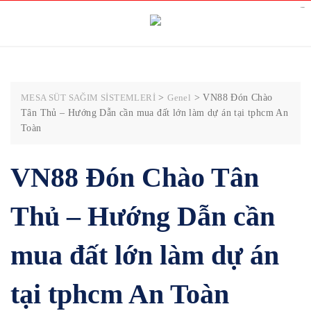
Skip
londonslot
londonslot
wdyuk
wdyuk
indosloto
indosloto
agen slot gacor
slot bet 200
wdyuk
wdyuk
indosloto
bebaswd
bebaswd
slot ovo
bebaswd
slot777
slot thailand
slot gacor
slot gacor
slot toto
hartacuan
hartacuan
hartacuan
hartacuan
hartacuan
hartacuan
hartacuan
hartacuan
hartacuan
slot dana
slot gacor
slot pulsa
slot88
playaja
playaja
playaja
slot qris
to
content
MESA SÜT SAĞIM SİSTEMLERİ
>
Genel
>
VN88 Đón Chào
Tân Thủ – Hướng Dẫn cần mua đất lớn làm dự án tại tphcm An
Toàn
VN88 Đón Chào Tân
Thủ – Hướng Dẫn cần
mua đất lớn làm dự án
tại tphcm An Toàn