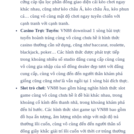
cứng cáp tậu lọc phần đông giao diện cái kèo chơi ngay
khác nhau, cũng như kèo châu Á, kèo châu Âu, kèo phun
cá… cùng vô cùng mật độ chơi ngay tuyên chiến với
cạnh tranh với cạnh tranh.
Casino Trực Tuyến:
VN88 download 1 sòng bài trực
tuyến hoành tráng cùng vô cùng chưa hề ít hình thức
casino thường cần sử dụng, cũng như baccarat, roulette,
blackjack, poker… Các hình thức được phát trực tiếp
trong khoảng nhiều số studio đẳng cung cấp cùng cùng
vô cùng gia nhập của số đông dealer đẹp tươi với đẳng
cung cấp, cùng vô cùng đến đến người thân khám phá
giống cũng cũng như là vẫn ngồi tại 1 sòng bài đích thực.
Slot trò chơi:
VN88 bao gồm hàng nghìn hình thức slot
game cùng vô cùng chưa hề ít đề bài khác nhau, trong
khoảng cổ kính đến thanh nhã, trong khoảng khám phá
đến hí hước. Các hình thức slot game tại VN88 bao gồm
đồ họa ấn tượng, âm lượng nhộn nhịp với mật độ trả
thưởng lôi cuốn, cùng vô cùng đến đến người thân số
đông giây khắc giải trí lôi cuốn với thời cơ trúng thưởng