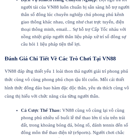
người tải của VN88 luôn chuẩn bị sẵn sàng hỗ trợ người
thân số đông lúc chuyên nghiệp chú phong phú kênh
giao thông khác nhau, cũng như chat trực tuyến, điện
thoại thông minh, email… Sự hỗ trợ Cấp Tốc nhảu với
nồng nhiệt giúp người thân liệu pháp xử trí số đông sự
câu hỏi 1 liệu pháp tiện thể lợi.
Đánh Giá Chi Tiết Về Các Trò Chơi Tại VN88
VN88 đáp ứng thiết yếu 1 loài thon thả người giải trí phong phú
thức cùng vô cùng phong phú chọn tậu lôi cuốn. Mỗi cái thiết
hình thức đông đảo bao hàm đặc độc thân, yêu ưa thích cùng vô
cùng thị hiếu với chức năng của từng người thân.
Cá Cược Thể Thao:
VN88 cùng vô cùng lại vô cùng
phong phú nhiều số buổi lễ thể thao lớn tí xíu trên trái
đất, trong khoảng bóng đá, bóng rổ, đánh tennis đến số
đông môn thể thao điện tử (eSports). Người chơi chắc