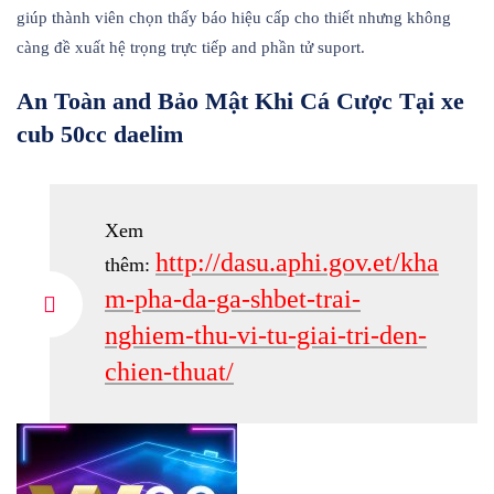
giúp thành viên chọn thấy báo hiệu cấp cho thiết nhưng không
càng đề xuất hệ trọng trực tiếp and phần tử suport.
An Toàn and Bảo Mật Khi Cá Cược Tại xe
cub 50cc daelim
Xem
http://dasu.aphi.gov.et/kha
thêm:
m-pha-da-ga-shbet-trai-
nghiem-thu-vi-tu-giai-tri-den-
chien-thuat/