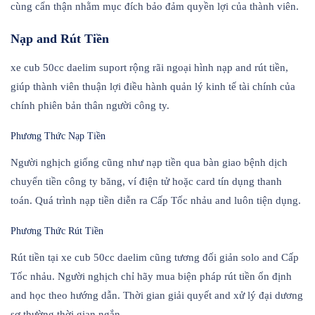
cùng cẩn thận nhằm mục đích bảo đảm quyền lợi của thành viên.
Nạp and Rút Tiền
xe cub 50cc daelim suport rộng rãi ngoại hình nạp and rút tiền,
giúp thành viên thuận lợi điều hành quản lý kinh tế tài chính của
chính phiên bản thân người công ty.
Phương Thức Nạp Tiền
Người nghịch giống cũng như nạp tiền qua bàn giao bệnh dịch
chuyển tiền công ty băng, ví điện tử hoặc card tín dụng thanh
toán. Quá trình nạp tiền diễn ra Cấp Tốc nhảu and luôn tiện dụng.
Phương Thức Rút Tiền
Rút tiền tại xe cub 50cc daelim cũng tương đối giản solo and Cấp
Tốc nhảu. Người nghịch chỉ hãy mua biện pháp rút tiền ổn định
and học theo hướng dẫn. Thời gian giải quyết and xử lý đại dương
sơ thường thời gian ngắn.