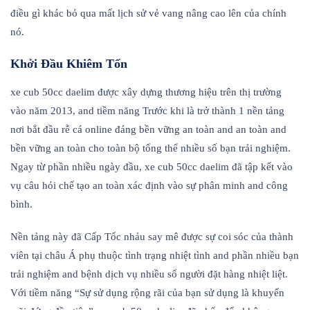
điều gì khác bỏ qua mất lịch sử vẻ vang nâng cao lên của chính
nó.
Khởi Đầu Khiêm Tốn
xe cub 50cc daelim được xây dựng thương hiệu trên thị trường
vào năm 2013, and tiềm năng Trước khi là trở thành 1 nền tảng
nơi bắt đầu rễ cá online đáng bền vững an toàn and an toàn and
bền vững an toàn cho toàn bộ tổng thể nhiều số bạn trải nghiệm.
Ngay từ phần nhiều ngày đầu, xe cub 50cc daelim đã tập kết vào
vụ câu hỏi chế tạo an toàn xác định vào sự phân minh and công
bình.
Nền tảng này đã Cấp Tốc nhảu say mê được sự coi sóc của thành
viên tại châu Á phụ thuộc tình trạng nhiệt tình and phần nhiều bạn
trải nghiệm and bệnh dịch vụ nhiều số người đặt hàng nhiệt liệt.
Với tiềm năng “Sự sử dụng rộng rãi của bạn sử dụng là khuyến