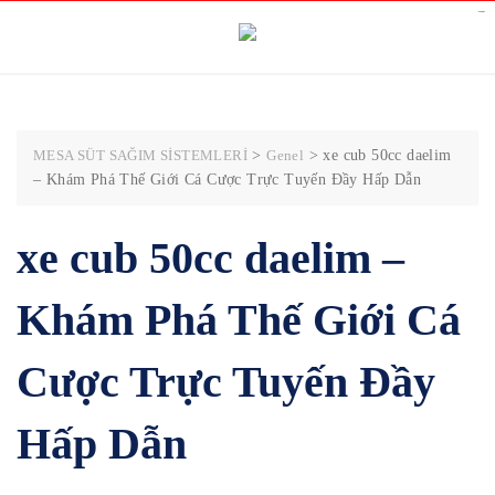
Skip
londonslot
londonslot
wdyuk
wdyuk
indosloto
indosloto
agen slot gacor
slot bet 200
wdyuk
wdyuk
indosloto
bebaswd
bebaswd
slot ovo
bebaswd
slot777
slot thailand
slot gacor
slot gacor
slot toto
hartacuan
hartacuan
hartacuan
hartacuan
hartacuan
hartacuan
hartacuan
hartacuan
hartacuan
slot dana
slot gacor
slot pulsa
slot88
playaja
playaja
playaja
slot qris
to
content
MESA SÜT SAĞIM SİSTEMLERİ
>
Genel
>
xe cub 50cc daelim
– Khám Phá Thế Giới Cá Cược Trực Tuyến Đầy Hấp Dẫn
xe cub 50cc daelim –
Khám Phá Thế Giới Cá
Cược Trực Tuyến Đầy
Hấp Dẫn