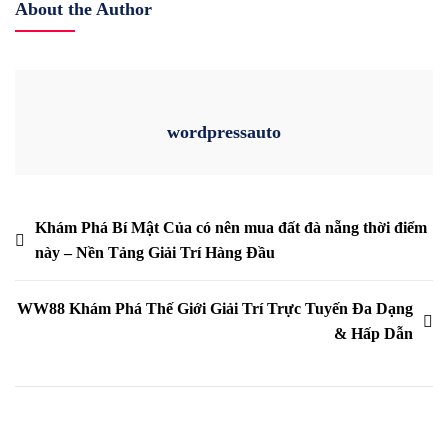
About the Author
wordpressauto
Yazı
Khám Phá Bí Mật Của có nên mua đất đà nẵng thời điểm
này – Nền Tảng Giải Trí Hàng Đầu
gezinmesi
WW88 Khám Phá Thế Giới Giải Trí Trực Tuyến Đa Dạng
& Hấp Dẫn