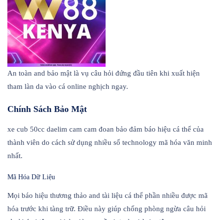
An toàn and bảo mật là vụ câu hỏi đứng đầu tiên khi xuất hiện
tham làn da vào cá online nghịch ngay.
Chính Sách Bảo Mật
xe cub 50cc daelim cam cam đoan bảo đảm báo hiệu cá thể của
thành viên do cách sử dụng nhiều số technology mã hóa văn minh
nhất.
Mã Hóa Dữ Liệu
Mọi báo hiệu thương thảo and tài liệu cá thể phần nhiều được mã
hóa trước khi tàng trữ. Điều này giúp chống phòng ngừa câu hỏi