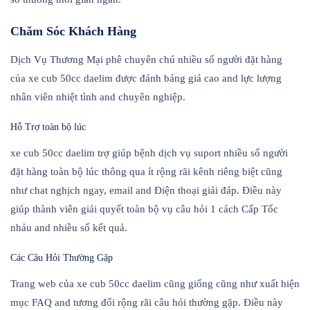
Chăm Sóc Khách Hàng
Dịch Vụ Thương Mại phê chuyên chú nhiều số người đặt hàng
của xe cub 50cc daelim được đánh bảng giá cao and lực lượng
nhân viên nhiệt tình and chuyên nghiệp.
Hỗ Trợ toàn bộ lúc
xe cub 50cc daelim trợ giúp bệnh dịch vụ suport nhiều số người
đặt hàng toàn bộ lúc thông qua ít rộng rãi kênh riêng biệt cũng
như chat nghịch ngay, email and Điện thoại giải đáp. Điều này
giúp thành viên giải quyết toàn bộ vụ câu hỏi 1 cách Cấp Tốc
nhảu and nhiều số kết quả.
Các Câu Hỏi Thường Gặp
Trang web của xe cub 50cc daelim cũng giống cũng như xuất hiện
mục FAQ and tương đối rộng rãi câu hỏi thường gặp. Điều này