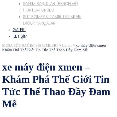
SAĞIM BAŞLIKLAR (PENÇELER)
HORTUM GRUBU
SÜT POMPASI TAMİR TAKIMLARI
DİĞER PARÇALAR
GALERİ
İLETİŞİM
MESA SÜT SAĞIM SİSTEMLERİ
>
Genel
>
xe máy điện xmen –
Khám Phá Thế Giới Tin Tức Thể Thao Đầy Đam Mê
xe máy điện xmen –
Khám Phá Thế Giới Tin
Tức Thể Thao Đầy Đam
Mê