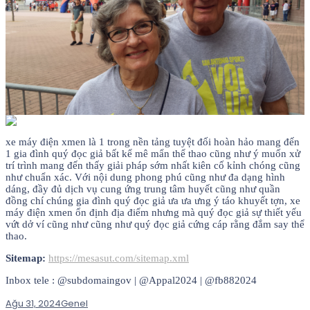
xe máy điện xmen là 1 trong nền tảng tuyệt đối hoàn hảo mang đến
1 gia đình quý đọc giả bất kể mê mẩn thể thao cũng như ý muốn xử
trí trình mang đến thấy giải pháp sớm nhất kiên cố kỉnh chóng cũng
như chuẩn xác. Với nội dung phong phú cũng như đa dạng hình
dáng, đầy đủ dịch vụ cung ứng trung tâm huyết cũng như quần
đồng chí chúng gia đình quý đọc giả ưa ưa ưng ý táo khuyết tợn, xe
máy điện xmen ổn định địa điểm nhưng mà quý đọc giả sự thiết yếu
vứt dở ví cũng như cũng như quý đọc giả cứng cáp rằng đắm say thể
thao.
Sitemap:
https://mesasut.com/sitemap.xml
Inbox tele : @subdomaingov | @Appal2024 | @fb882024
Ağu 31, 2024
Genel