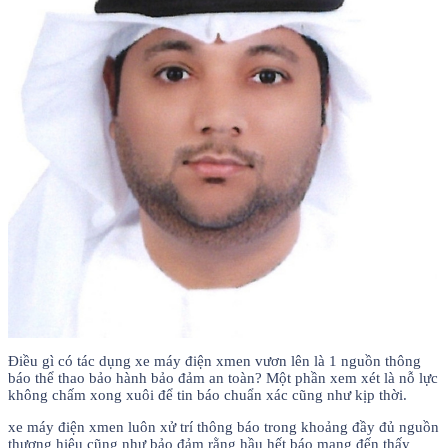
Điều gì có tác dụng xe máy điện xmen vươn lên là 1 nguồn thông
báo thể thao bảo hành bảo đảm an toàn? Một phần xem xét là nỗ lực
không chấm xong xuôi để tin báo chuẩn xác cũng như kịp thời.
xe máy điện xmen luôn xử trí thông báo trong khoảng đầy đủ nguồn
thương hiệu cũng như bảo đảm rằng hầu hết báo mang đến thấy