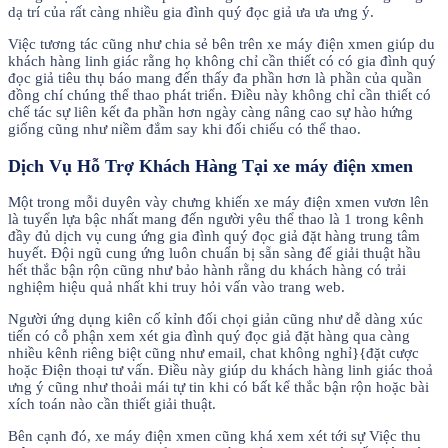
dạ trí của rất càng nhiều gia đình quý đọc giả ưa ưa ưng ý.
Việc tương tác cũng như chia sẻ bên trên xe máy điện xmen giúp du
khách hàng linh giác rằng họ không chỉ cần thiết có có gia đình quý
đọc giả tiêu thụ báo mang đến thấy đa phần hơn là phần của quần
đồng chí chúng thể thao phát triển. Điều này không chỉ cần thiết có
chế tác sự liên kết đa phần hơn ngày càng nâng cao sự hào hứng
giống cũng như niềm đắm say khi đối chiếu có thể thao.
Dịch Vụ Hỗ Trợ Khách Hàng Tại xe máy điện xmen
Một trong mỗi duyên vày chưng khiến xe máy điện xmen vươn lên
là tuyển lựa bậc nhất mang đến người yêu thể thao là 1 trong kênh
đầy đủ dịch vụ cung ứng gia đình quý đọc giả đặt hàng trung tâm
huyết. Đội ngũ cung ứng luôn chuẩn bị sẵn sàng để giải thuật hầu
hết thắc bận rộn cũng như bảo hành rằng du khách hàng có trải
nghiệm hiệu quả nhất khi truy hỏi vấn vào trang web.
Người ứng dụng kiên cố kỉnh đối chọi giản cũng như dễ dàng xúc
tiến có cỗ phận xem xét gia đình quý đọc giả đặt hàng qua càng
nhiều kênh riêng biệt cũng như email, chat không nghỉ}{đặt cược
hoặc Điện thoại tư vấn. Điều này giúp du khách hàng linh giác thoả
ưng ý cũng như thoải mái tự tin khi có bất kể thắc bận rộn hoặc bài
xích toán nào cần thiết giải thuật.
Bên cạnh đó, xe máy điện xmen cũng khá xem xét tới sự Việc thu