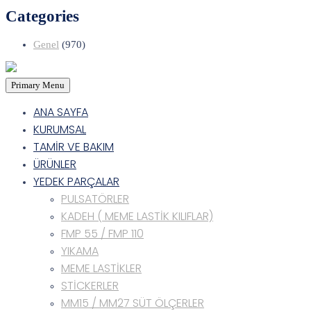
Categories
Genel
(970)
Primary Menu
ANA SAYFA
KURUMSAL
TAMİR VE BAKIM
ÜRÜNLER
YEDEK PARÇALAR
PULSATÖRLER
KADEH ( MEME LASTİK KILIFLAR)
FMP 55 / FMP 110
YIKAMA
MEME LASTİKLER
STİCKERLER
MM15 / MM27 SÜT ÖLÇERLER