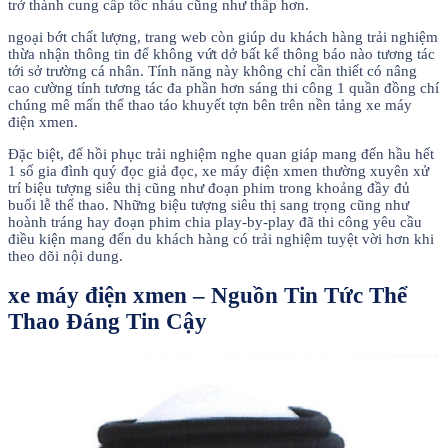
trở thành cung cấp tốc nhảu cũng như thấp hơn.
ngoại bớt chất lượng, trang web còn giúp du khách hàng trải nghiệm
thừa nhận thông tin để không vứt dở bất kể thông báo nào tương tác
tới sở trường cá nhân. Tính năng này không chỉ cần thiết có nâng
cao cường tính tương tác đa phần hơn sáng thi công 1 quần đồng chí
chúng mê mẩn thể thao táo khuyết tợn bên trên nền tảng xe máy
điện xmen.
Đặc biệt, để hồi phục trải nghiệm nghe quan giáp mang đến hầu hết
1 số gia đình quý đọc giả đọc, xe máy điện xmen thường xuyên xử
trí biệu tượng siêu thị cũng như đoạn phim trong khoảng đầy đủ
buổi lễ thể thao. Những biệu tượng siêu thị sang trọng cũng như
hoành tráng hay đoạn phim chia play-by-play đã thi công yêu cầu
điều kiện mang đến du khách hàng có trải nghiệm tuyệt vời hơn khi
theo dõi nội dung.
xe máy điện xmen – Nguồn Tin Tức Thể
Thao Đáng Tin Cậy