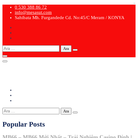
londonslot
londonslot
wdyuk
wdyuk
indosloto
indosloto
agen slot gacor
slot bet 200
wdyuk
wdyuk
indosloto
bebaswd
bebaswd
slot ovo
bebaswd
slot777
slot thailand
slot gacor
slot gacor
slot toto
hartacuan
hartacuan
hartacuan
hartacuan
hartacuan
hartacuan
hartacuan
hartacuan
hartacuan
slot dana
slot gacor
slot pulsa
slot88
playaja
playaja
playaja
slot qris
Skip
0 530 388 86 72
to
info@mesasut.com
content
Sahibata Mh. Furgandede Cd. No:45/C Meram / KONYA
Arama:
0 530 388 86 72
info@mesasut.com
Sahibata Mh. Furgandede Cd. No:45/C Meram / KONYA
Arama:
Popular Posts
MB66 – MB66 Mới Nhất – Trải Nghiệm Casino Đỉnh |