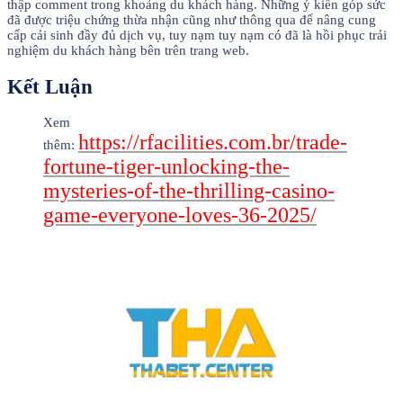
thập comment trong khoảng du khách hàng. Những ý kiến góp sức
đã được triệu chứng thừa nhận cũng như thông qua để nâng cung
cấp cải sinh đầy đủ dịch vụ, tuy nạm tuy nạm có đã là hồi phục trải
nghiệm du khách hàng bên trên trang web.
Kết Luận
Xem
https://rfacilities.com.br/trade-
thêm:
fortune-tiger-unlocking-the-
mysteries-of-the-thrilling-casino-
game-everyone-loves-36-2025/