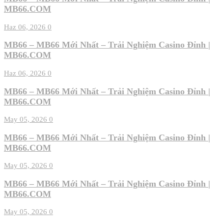
MB66.COM
Haz 06, 2026
0
MB66 – MB66 Mới Nhất – Trải Nghiệm Casino Đỉnh |
MB66.COM
Haz 06, 2026
0
MB66 – MB66 Mới Nhất – Trải Nghiệm Casino Đỉnh |
MB66.COM
May 05, 2026
0
MB66 – MB66 Mới Nhất – Trải Nghiệm Casino Đỉnh |
MB66.COM
May 05, 2026
0
MB66 – MB66 Mới Nhất – Trải Nghiệm Casino Đỉnh |
MB66.COM
May 05, 2026
0