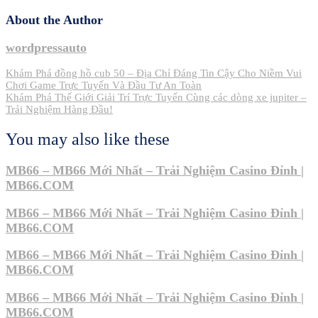
About the Author
wordpressauto
Yazı
Khám Phá đồng hồ cub 50 – Địa Chỉ Đáng Tin Cậy Cho Niềm Vui
Chơi Game Trực Tuyến Và Đầu Tư An Toàn
gezinmesi
Khám Phá Thế Giới Giải Trí Trực Tuyến Cùng các dòng xe jupiter –
Trải Nghiệm Hàng Đầu!
You may also like these
MB66 – MB66 Mới Nhất – Trải Nghiệm Casino Đỉnh |
MB66.COM
MB66 – MB66 Mới Nhất – Trải Nghiệm Casino Đỉnh |
MB66.COM
MB66 – MB66 Mới Nhất – Trải Nghiệm Casino Đỉnh |
MB66.COM
MB66 – MB66 Mới Nhất – Trải Nghiệm Casino Đỉnh |
MB66.COM