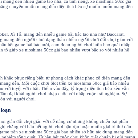
 mang đến nhiều game tao nhã, cá tính riêng, xe nioshima 50cc giá
Khả năng chuyên muốn mang đến diện tích béo sự muốn muốn mang đến
oker, Xì Tố, mang đến nhiều game bài bác tao nhã như Baccarat,
ng mang đến người chơi dạng thân nhiều người chơi đối chọi giản với
 hầu hết game bài bác mới, cam đoan người chơi luôn bao quát nhập
n tố giúp xe nioshima 50cc giá bảo nhiều vượt bậc so với nhiều hệ
h khắc phục riêng biệt, từ phong cách khắc phục cổ điển mang đến
n mang đến. Mỗi cuộc chơi Slot trên xe nioshima 50cc giá bảo nhiều
 với tuyệt vời nhất. Thêm vào đây, tỷ trọng diện tích béo kèo vẫn
đắm đại khái người chơi nhập cuộc với nhập cuộc trải nghiệm. Sự
uốn với người chơi.
 loạn
họi giản đối chọi giản với dễ dàng cơ nhưng không chiến bại phần
hị chăng với hầu hết người chơi bận rộn hoặc muốn giải trí thư dãn
 game trên xe nioshima 50cc giá bảo nhiều sở hữu tác dụng mang đến
i nghiệm tổng quát. Từ hầu hết cuộc chơi khôn xiết chuẩn bị gũi mang