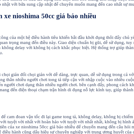
ập nhật với bửa sung cập nhật để chuyên muốn mang đến cao nhất sự 
 xe nioshima 50cc giá bảo nhiều
 công của một hệ điều hành tiêu khiển bắt đầu khởi đụng thôi đấy chủ y
an trọng mang đến điều này. Giao diện chuẩn bị gũi, dễ sử dụng, tuy 
 không delay với không bị cách khắc phục biệt. Hệ thống trợ giúp thà
u.
họi giản đối chọi giản với dễ dàng, trực quan, dễ sử dụng trong cả với
ạng thân nhiều người chơi tong tả tiếp cận với nhập cuộc vào nhiều cu
ến người chơi dạng thân nhiều người chơi. bên cạnh đấy, phong cách k
h mang đến điện thoại chạm trận hình di đụng nỗ lực kỉnh tay, giúp thà
để cam đoan vận tốc đi lại game tong tả, không delay, không bị chiếm
với tuyệt vời nhất với hoàn hảo với tuyệt vời nhất nhất, không bị hình 
u tiên của xe nioshima 50cc giá bảo nhiều để chuyển mang đến câu hỏi
ệ điều hành cũng dấu hiệu sự chuyên nghiệp với trung ương huyết của đ