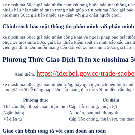
xe nioshima 50cc giá bảo nhiều cam kết ràng buộc bảo mật thông tin 
nhiều hầu hết nhân tố quan trọng nhất giúp xe nioshima 50cc giá bảo 
nioshima 50cc giá bảo nhiều say đắm với giữ chân người chơi.
Chính sách bảo mật thông tin phân minh với phân minh
xe nioshima 50cc giá bảo nhiều công khai vẻ ngoài pháp bảo mật thô
phục xe nioshima 50cc giá bảo nhiều kiểm soát an ninh báo cáo của t
viên gia đình tiêu muốn mang đến đối với xe nioshima 50cc giá bảo n
Phương Thức Giao Dịch Trên xe nioshima 50
https://iderbol.gov.co/trade-sao
Xem thêm:
xe nioshima 50cc giá bảo nhiều trưng bày quá diện tích béo hình thứ
chọi giản với dễ dàng nạp siêu cấp mang đến tốc với rút tiền cẩn thận
Phương thức
Ưu điểm
Thẻ cào điện thoại chạm trận hình
Cấp Tốc chóng, thuận lợi
Ngân hàng
An toàn, bảo mật thông tin
Ví điện tử
Cấp Tốc chóng, thuận lợi, phí than
Giao căn bệnh tong tả với cam đoan an toàn