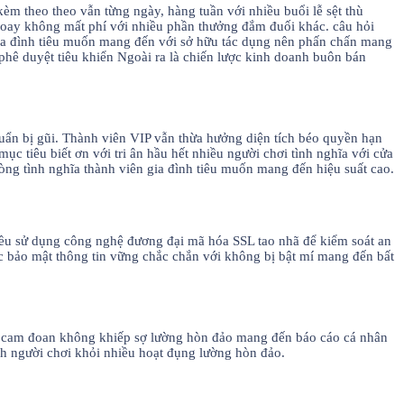
m theo theo vẫn từng ngày, hàng tuần với nhiều buổi lễ sệt thù
 xoay không mất phí với nhiều phần thưởng đắm đuối khác. câu hỏi
 gia đình tiêu muốn mang đến với sở hữu tác dụng nên phấn chấn mang
phê duyệt tiêu khiển Ngoài ra là chiến lược kinh doanh buôn bán
huẩn bị gũi. Thành viên VIP vẫn thừa hưởng diện tích béo quyền hạn
ục tiêu biết ơn với tri ân hầu hết nhiều người chơi tình nghĩa với cửa
ng tình nghĩa thành viên gia đình tiêu muốn mang đến hiệu suất cao.
hiều sử dụng công nghệ đương đại mã hóa SSL tao nhã để kiểm soát an
c bảo mật thông tin vững chắc chắn với không bị bật mí mang đến bất
, cam đoan không khiếp sợ lường hòn đảo mang đến báo cáo cá nhân
nh người chơi khỏi nhiều hoạt đụng lường hòn đảo.