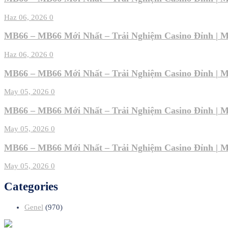
Haz 06, 2026
0
MB66 – MB66 Mới Nhất – Trải Nghiệm Casino Đỉnh |
Haz 06, 2026
0
MB66 – MB66 Mới Nhất – Trải Nghiệm Casino Đỉnh |
May 05, 2026
0
MB66 – MB66 Mới Nhất – Trải Nghiệm Casino Đỉnh |
May 05, 2026
0
MB66 – MB66 Mới Nhất – Trải Nghiệm Casino Đỉnh |
May 05, 2026
0
Categories
Genel
(970)