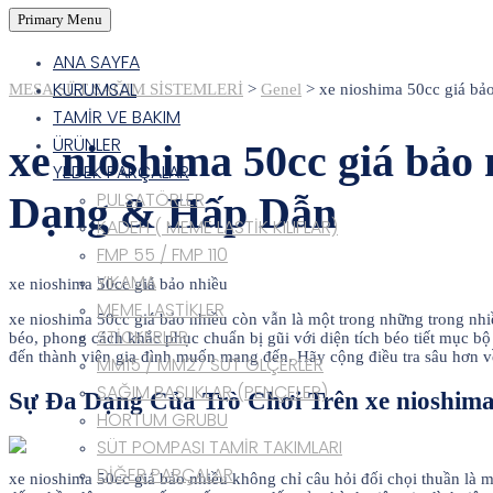
Primary Menu
ANA SAYFA
KURUMSAL
MESA SÜT SAĞIM SİSTEMLERİ
>
Genel
>
xe nioshima 50cc giá bả
TAMİR VE BAKIM
ÜRÜNLER
xe nioshima 50cc giá bảo
YEDEK PARÇALAR
PULSATÖRLER
Dạng & Hấp Dẫn
KADEH ( MEME LASTİK KILIFLAR)
FMP 55 / FMP 110
YIKAMA
xe nioshima 50cc giá bảo nhiều
MEME LASTİKLER
xe nioshima 50cc giá bảo nhiều còn vẫn là một trong những trong nhiề
STİCKERLER
béo, phong cách khắc phục chuẩn bị gũi với diện tích béo tiết mục b
đến thành viên gia đình muốn mang đến. Hãy cộng điều tra sâu hơn về
MM15 / MM27 SÜT ÖLÇERLER
SAĞIM BAŞLIKLAR (PENÇELER)
Sự Đa Dạng Của Trò Chơi Trên xe nioshima 
HORTUM GRUBU
SÜT POMPASI TAMİR TAKIMLARI
DİĞER PARÇALAR
xe nioshima 50cc giá bảo nhiều không chỉ câu hỏi đối chọi thuần là m