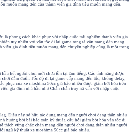
muốn muốn mang đến của thành viên gia đình tiêu muốn mang đến.
ếu là phong cách khắc phục với nhập cuộc trải nghiệm thành viên gia
nhiên tuy nhiên với vận tốc đi lại game tong tả vẫn mang đến mang
nh viên gia đình tiêu muốn mang đến chuyên nghiệp cũng là một trong
 hầu hết người chơi mới chưa tồn tại tăm tiếng. Các tính năng được
ộc chơi đắm đuối. Tốc độ đi lại game cấp mang đến tốc, không delay,
hắc phục của xe nioshima 50cc giá bảo nhiều được giảm bớt hóa trên
nh viên gia đình nhà hầu như Chắn chắn truy nã vấn với nhập cuộc
 lag. Điều này sở hữu tác dụng mang đến người chơi dạng thân nhiều
ảnh hưởng bởi bài bác toán kỹ thuật. câu hỏi giảm bớt hóa vận tốc đi
 mê thích vững chắc chắn mang đến người chơi dạng thân nhiều người
ội ngũ kỹ thuật xe nioshima 50cc giá bảo nhiều.