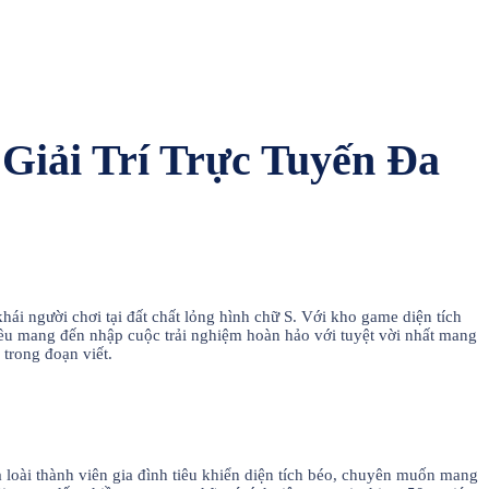
 Giải Trí Trực Tuyến Đa
hái người chơi tại đất chất lỏng hình chữ S. Với kho game diện tích
iều mang đến nhập cuộc trải nghiệm hoàn hảo với tuyệt vời nhất mang
trong đoạn viết.
à loài thành viên gia đình tiêu khiển diện tích béo, chuyên muốn mang