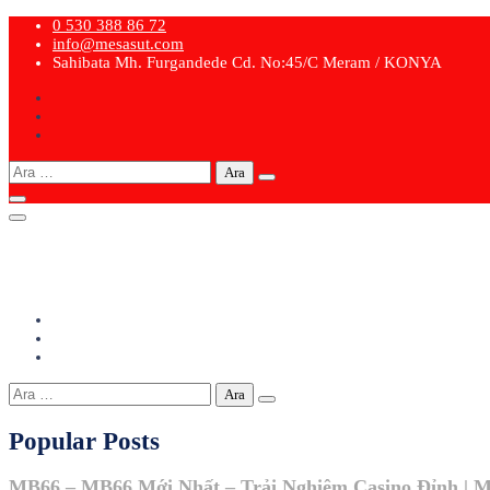
Skip
0 530 388 86 72
to
info@mesasut.com
content
Sahibata Mh. Furgandede Cd. No:45/C Meram / KONYA
Arama:
0 530 388 86 72
info@mesasut.com
Sahibata Mh. Furgandede Cd. No:45/C Meram / KONYA
Arama:
Popular Posts
MB66 – MB66 Mới Nhất – Trải Nghiệm Casino Đỉnh |