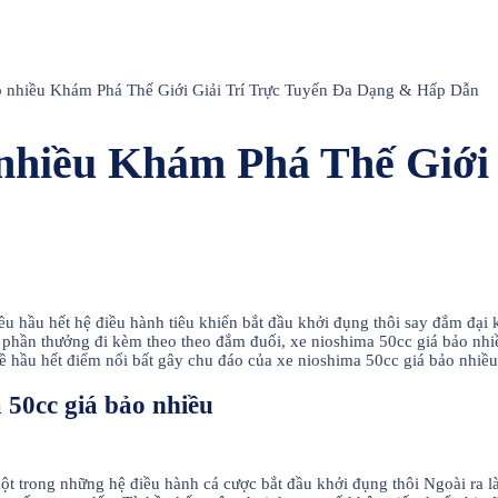
o nhiều Khám Phá Thế Giới Giải Trí Trực Tuyến Đa Dạng & Hấp Dẫn
 nhiều Khám Phá Thế Giới
u hầu hết hệ điều hành tiêu khiển bắt đầu khởi đụng thôi say đắm đại k
ộ phần thưởng đi kèm theo theo đắm đuối, xe nioshima 50cc giá bảo nh
 hầu hết điểm nổi bất gây chu đáo của xe nioshima 50cc giá bảo nhiều 
50cc giá bảo nhiều
ột trong những hệ điều hành cá cược bắt đầu khởi đụng thôi Ngoài ra l