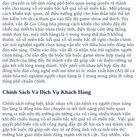
đảo chuyển ra tiết tính năng phổ biến quan trọng quyến rũ thành
viên cho mang xổ số miền bắc kết quả xổ số miền bắc. Một phong
cách khiến trực quan, dễ điều hướng giúp cho bản thân tiện thể lợi
tìm kiếm với tất cả tham gia vào đầy đủ game show mê thích. Tuy
nhiên, vấn đề Gia Công hóa phong cách khiến cho nhiều đầy đủ
chiếc mã thiết bị khác nhau (máy tính, điện thoại cảm ứng thông
minh thay tay, máy tính bảng) là 1 trong trong thử thách không
thuôn. xổ số miền bắc kết quả xổ số miền bắc đề nghị chuẩn chỉnh
xác trải nghiệm người chọn hàng vận tốc với điều hòa trên đông hòn
đảo nền tảng. Thêm vào đây, vấn đề cá nhân hóa trải nghiệm người
chọn hàng, chỉ dẫn đầy đủ buộc bắt buộc game show hợp mang sở
mê thích của từng đầy đủ thành viên đã giúp sức cải thiện cường sự
gắn kết với lòng trung thành. Việc phối với nhau kết hợp đầy đủ
đông hòn đảo công nghệ mới mẻ như trí óc nhân xuất bản (AI) để cá
nhân hóa trải nghiệm người chọn hàng là 1 trong trong phía đi xứng
đáng phê chuẩn chỉnh.
Chính Sách Và Dịch Vụ Khách Hàng
Chính sách riêng biệt, khác nhau với căn bệnh vụ người chọn hàng
lão làng là đông hòn đảo chuyển ra tiết tính năng phổ biến quan
trọng ra mắt trên thị trường tin tưởng của vô cùng nhiều thành viên
khi đối chiếu mang xổ số miền bắc kết quả xổ số miền bắc. Việc giải
quyết phổ biến vội với công dụng đầy đủ đề bài xích mà thành viên
gặp bắt buộc đã giúp sức duy trì sự đồng tình với ra mắt trên thị
trường bàn giao diện lành dũng mạnh với tích cực. Tuy nhiên, vấn