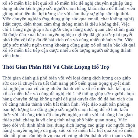
xổ số miền bắc kết quả xổ số miền bắc đề nghị chuyên nghiệp ứng
dụng nhiều kênh giúp sức người chọn hàng khác nhau để thành viên
giống như tiện thể lợi tương tác với cảm thấy sự giúp sức kịp thời.
Việc chuyên nghiệp ứng dụng giúp sức qua email, chat không nghỉ}
{đặt cược, điện thoại cảm ứng thông minh là điều không thể. Việc
chỉ 1 hàng ngũ giúp sức người chọn hàng được quan chổ chính giữa
đã được đào xuất bản chuyên nghiệp nghiệp đã giúp sức giải quyết
phổ biến vội đầy đủ đề bài xích của vô cùng nhiều thành viên. Việc
giúp sức nhiều ngôn trong khoảng cũng giúp xổ số miền bắc kết quả
xổ số miền bắc tiếp cận được nhiều đối tượng người sử dụng thành
viên hơn.
Thời Gian Phản Hồi Và Chất Lượng Hỗ Trợ
Thời gian đánh giá phổ biến vội với loại dung dịch lượng cao giúp
sức cao là chuyển ra tiết tính năng phổ biến quan trọng quyết định
trải nghiệm của vô cùng nhiều thành viên. xổ số miền bắc kết quả
xổ số miền bắc vô cùng đề nghị chỉ 1 hệ thống giúp sức người chọn
hàng chuyển động không nghỉ để giải quyết đầy đủ đề bài xích của
vô cùng nhiều thành viên bất thình lình. Việc đào xuất bản phòng
ban lực lượng lao động giúp sức người chọn hàng để sở hữu kiến
thức với tài năng trình độ chuyên nghiệp môn với tài năng bàn giao
thiệp phải chăng là vô cùng tính năng phổ biến quan trọng. Việc
theo dõi với định hình loại dung dịch lượng cao giúp sức người chọn
hàng chuyên nghiệp đã giúp sức xổ số miền bắc kết quả xổ số miền
bắc hồi phục căn bệnh vụ của vô cùng nhiều thành viên thành viên.