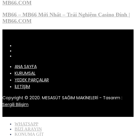
MB66.COM
MB66 – MB66 Mới Nhất – Trải Nghiệm Casino Đỉnh |
MB66.COM
ANA SAYFA
KURUMSAL
YEDEK PARÇALAR
İLETİŞİM
Copyright © 2020. MESASÜT SAĞIM MAKİNELERİ - Tasarım :
Sergili Bilişim
WHATSAPP
BİZİ ARAYIN
KONUMA GİT