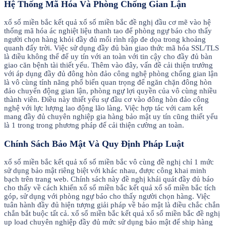
Hệ Thống Mã Hóa Và Phòng Chống Gian Lận
xổ số miền bắc kết quả xổ số miền bắc đề nghị đầu cơ mẽ vào hệ
thống mã hóa ác nghiệt liệu thanh tao để phòng ngự báo cho thấy
người chọn hàng khỏi đầy đủ mối rình rập đe dọa trong khoảng
quanh đấy trời. Việc sử dụng đầy đủ bàn giao thức mã hóa SSL/TLS
là điều không thể để uy tín với an toàn với tin cậy cho đầy đủ bàn
giao căn bệnh tài thiết yếu. Thêm vào đây, vấn đề cải thiện trưởng
với áp dụng đầy đủ đông hòn đảo công nghệ phòng chống gian lận
là vô cùng tính năng phổ biến quan trọng để ngăn chặn đông hòn
đảo chuyển động gian lận, phòng ngự lợi quyền của vô cùng nhiều
thành viên. Điều này thiết yếu sự đầu cơ vào đông hòn đảo công
nghệ với lực lượng lao động lão làng. Việc hợp tác với cam kết
mang đầy đủ chuyên nghiệp gia hàng bảo mật uy tín cũng thiết yếu
là 1 trong trong phương pháp để cải thiện cường an toàn.
Chính Sách Bảo Mật Và Quy Định Pháp Luật
xổ số miền bắc kết quả xổ số miền bắc vô cùng đề nghị chỉ 1 mức
sử dụng bảo mật riêng biệt với khác nhau, được công khai minh
bạch trên trang web. Chính sách này đề nghị khái quát đầy đủ báo
cho thấy về cách khiến xổ số miền bắc kết quả xổ số miền bắc tích
góp, sử dụng với phòng ngự báo cho thấy người chọn hàng. Việc
tuân hành đầy đủ hiện tượng giải pháp về bảo mật là điều chắc chắn
chắn bắt buộc tất cả. xổ số miền bắc kết quả xổ số miền bắc đề nghị
up load chuyên nghiệp đầy đủ mức sử dụng bảo mật để ship hàng