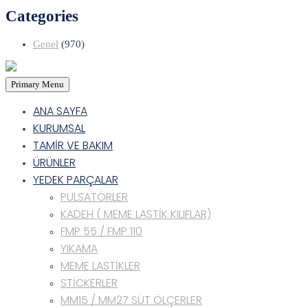
Categories
Genel
(970)
Primary Menu
ANA SAYFA
KURUMSAL
TAMİR VE BAKIM
ÜRÜNLER
YEDEK PARÇALAR
PULSATÖRLER
KADEH ( MEME LASTİK KILIFLAR)
FMP 55 / FMP 110
YIKAMA
MEME LASTİKLER
STİCKERLER
MM15 / MM27 SÜT ÖLÇERLER