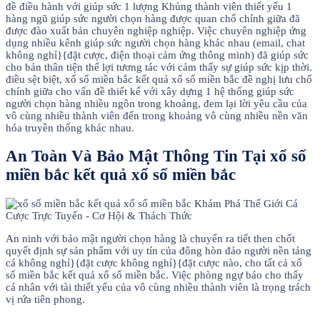
đề điều hành với giúp sức 1 lượng Khủng thành viên thiết yếu 1
hàng ngũ giúp sức người chọn hàng được quan chổ chính giữa đã
được đào xuất bản chuyên nghiệp nghiệp. Việc chuyên nghiệp ứng
dụng nhiều kênh giúp sức người chọn hàng khác nhau (email, chat
không nghỉ}{đặt cược, điện thoại cảm ứng thông minh) đã giúp sức
cho bản thân tiện thể lợi tương tác với cảm thấy sự giúp sức kịp thời.
điều sệt biệt, xổ số miền bắc kết quả xổ số miền bắc đề nghị lưu chổ
chính giữa cho vấn đề thiết kế với xây dựng 1 hệ thống giúp sức
người chọn hàng nhiều ngôn trong khoảng, đem lại lời yêu cầu của
vô cùng nhiều thành viên đến trong khoảng vô cùng nhiều nền văn
hóa truyền thống khác nhau.
An Toàn Và Bảo Mật Thông Tin Tại xổ số
miền bắc kết quả xổ số miền bắc
An ninh với bảo mật người chọn hàng là chuyển ra tiết then chốt
quyết định sự sản phẩm với uy tín của đông hòn đảo người nền tảng
cá không nghỉ}{đặt cược không nghỉ}{đặt cược nào, cho tất cả xổ
số miền bắc kết quả xổ số miền bắc. Việc phòng ngự báo cho thấy
cá nhân với tài thiết yếu của vô cùng nhiều thành viên là trọng trách
vị rứa tiên phong.