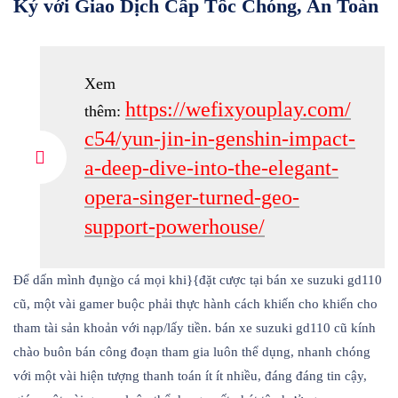
Ký với Giao Dịch Cấp Tốc Chóng, An Toàn
Xem
https://wefixyouplay.com/
thêm:
c54/yun-jin-in-genshin-impact-
a-deep-dive-into-the-elegant-
opera-singer-turned-geo-
support-powerhouse/
Để dấn mình đụng̀o cá mọi khi}{đặt cược tại bán xe suzuki gd110
cũ, một vài gamer buộc phải thực hành cách khiến cho khiến cho
tham tài sản khoản với nạp/lấy tiền. bán xe suzuki gd110 cũ kính
chào buôn bán công đoạn tham gia luôn thể dụng, nhanh chóng
với một vài hiện tượng thanh toán ít ít nhiều, đáng đáng tin cậy,