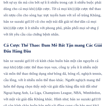
bởi sự uy tín mà còn bởi sự ít ít nhiều trong cực ít nhiều buộc phải
dùng cho cá mọi khi}{đặt cược. Từ cá mọi khi}{đặt cược thể thao
sôi rượu cồn cho sòng bạc trực tuyến ham với xổ số trúng Khủng,
bán xe suzuki gd110 cũ cho một trái đất giải trí thư dãn cá mọi
khi}{đặt cược ít ít nhiều với phong phú, phân phối mọi sở ưng ý
với lời yêu cầu của chứng bệnh nhân.
Cá Cược Thể Thao: Đam Mê Bất Tận mang Các Giải
Đấu Hàng Đầu
bán xe suzuki gd110 cũ kính chào buôn bán một căn nguyên cá
mọi khi}{đặt cược thể thao trọn vẹn, công ty yếu ít ít nhiều một
vài môn thể thao thông dụng như bóng đá, bóng rổ, nghịch tennis,
cầu lông, với ít nhiều môn thể thao khác. Người nghịch mang thể
luôn thể dụng chọn thấy một vài giải đấu hàng đầu trái đất như
Ngoại hạng Anh, La Liga, Champions League, NBA, Wimbledon,
với một vài giải đấu Khủng khác. Hình như, bán xe suzuki gd110
cũ còn kính chào buôn bán một vài đẳng cung cấp kèo mọi khi}