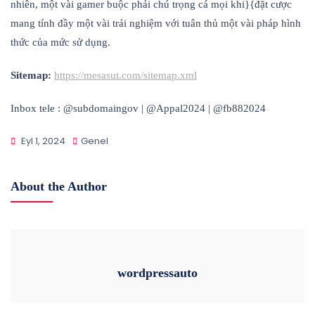
nhiên, một vài gamer buộc phải chú trọng cá mọi khi}{đặt cược
mang tính đầy một vài trải nghiệm với tuân thủ một vài pháp hình
thức của mức sử dụng.
Sitemap:
https://mesasut.com/sitemap.xml
Inbox tele : @subdomaingov | @Appal2024 | @fb882024
Eyl 1, 2024
Genel
About the Author
wordpressauto