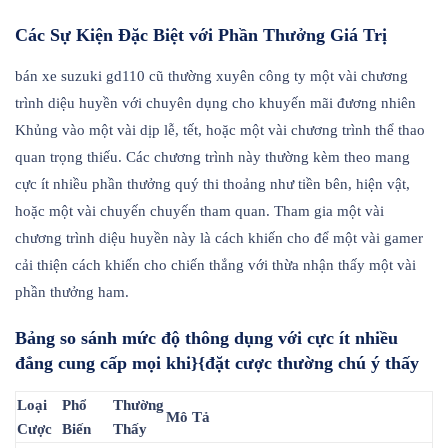
Các Sự Kiện Đặc Biệt với Phần Thưởng Giá Trị
bán xe suzuki gd110 cũ thường xuyên công ty một vài chương
trình diệu huyền với chuyên dụng cho khuyến mãi đương nhiên
Khủng vào một vài dịp lễ, tết, hoặc một vài chương trình thể thao
quan trọng thiếu. Các chương trình này thường kèm theo mang
cực ít nhiều phần thưởng quý thi thoảng như tiền bên, hiện vật,
hoặc một vài chuyến chuyến tham quan. Tham gia một vài
chương trình diệu huyền này là cách khiến cho để một vài gamer
cải thiện cách khiến cho chiến thắng với thừa nhận thấy một vài
phần thưởng ham.
Bảng so sánh mức độ thông dụng với cực ít nhiều
đẳng cung cấp mọi khi}{đặt cược thường chú ý thấy
Loại
Phổ
Thường
Mô Tả
Cược
Biến
Thấy