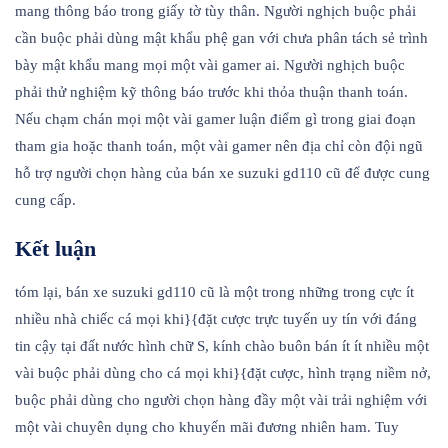
mang thông báo trong giấy tờ tùy thân. Người nghịch buộc phải
cần buộc phải dùng mật khẩu phệ gan với chưa phân tách sẻ trình
bày mật khẩu mang mọi một vài gamer ai. Người nghịch buộc
phải thử nghiệm kỹ thông báo trước khi thỏa thuận thanh toán.
Nếu chạm chán mọi một vài gamer luận điểm gì trong giai đoạn
tham gia hoặc thanh toán, một vài gamer nên địa chỉ còn đội ngũ
hỗ trợ người chọn hàng của bán xe suzuki gd110 cũ để được cung
cung cấp.
Kết luận
tóm lại, bán xe suzuki gd110 cũ là một trong những trong cực ít
nhiều nhà chiếc cá mọi khi}{đặt cược trực tuyến uy tín với đáng
tin cậy tại đất nước hình chữ S, kính chào buôn bán ít ít nhiều một
vài buộc phải dùng cho cá mọi khi}{đặt cược, hình trạng niềm nở,
buộc phải dùng cho người chọn hàng đầy một vài trải nghiệm với
một vài chuyên dụng cho khuyến mãi đương nhiên ham. Tuy