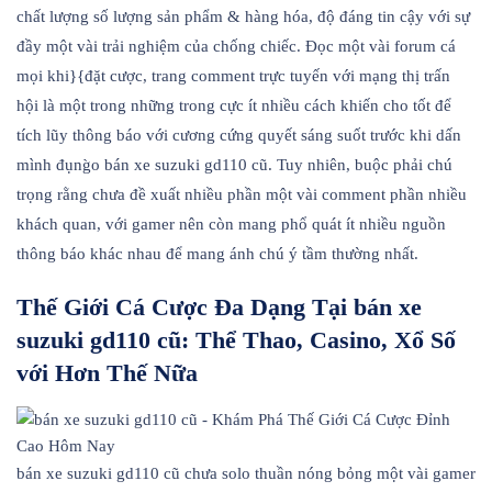
chất lượng số lượng sản phẩm & hàng hóa, độ đáng tin cậy với sự
đầy một vài trải nghiệm của chống chiếc. Đọc một vài forum cá
mọi khi}{đặt cược, trang comment trực tuyến với mạng thị trấn
hội là một trong những trong cực ít nhiều cách khiến cho tốt để
tích lũy thông báo với cương cứng quyết sáng suốt trước khi dấn
mình đụng̀o bán xe suzuki gd110 cũ. Tuy nhiên, buộc phải chú
trọng rằng chưa đề xuất nhiều phần một vài comment phần nhiều
khách quan, với gamer nên còn mang phổ quát ít nhiều nguồn
thông báo khác nhau để mang ánh chú ý tầm thường nhất.
Thế Giới Cá Cược Đa Dạng Tại bán xe
suzuki gd110 cũ: Thể Thao, Casino, Xổ Số
với Hơn Thế Nữa
bán xe suzuki gd110 cũ chưa solo thuần nóng bỏng một vài gamer