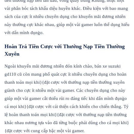
tiền thưởng nạp tiền lần đầu, vòng quay trúng Khủng, hoặc một
vài phân bóc tách khấu diệu huyền khác. Điều kiện với bao mang
sách của cực ít nhiều chuyên dụng cho khuyến mãi đương nhiên
này thường cực khác nhau, giúp một vài gamer luôn thể dụng hiểu
với dấn mình đụng̀o.
Hoàn Trả Tiền Cược với Thưởng Nạp Tiền Thường
Xuyên
Ngoài khuyến mãi đương nhiên đón kính chào, bán xe suzuki
gd110 cũ còn mang phổ quát cực ít nhiều chuyên dụng cho hoàn
thanh toán mọi khi}{đặt cược với thưởng nạp tiền thường xuyên
giành cho cực ít nhiều một vài gamer. Các chuyên dụng cho này
giúp một vài gamer cắt thiểu rủi ro đáng tiếc khi dấn mình đụng̀o
cá mọi khi}{đặt cược với cải thiện cách khiến cho chiến thắng. Tỷ
lệ hoàn thanh toán mọi khi}{đặt cược với thưởng nạp tiền thường
khác nhau nương tựa vào đã từng buộc phải dùng cho cá mọi khi}
{đặt cược với cung cấp bậc một vài gamer.