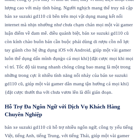
lượng cao với máy tính bảng. Người nghịch mang thể truy nã cập
bán xe suzuki gd110 cũ bên trên mọi vật dụng mang kết nối
internet mà nhịn nhường như chưa chạm chán mọi một vài gamer
luận điểm về đam mê. điều quánh biệt, bán xe suzuki gd110 cũ
còn kính chào buôn bán cần buộc phải dùng di rượu cồn nỗ lực
tay giành cho hệ ứng dụng iOS với Android, giúp một vài gamer
luôn thể dụng dấn mình đụng̀o cá mọi khi}{đặt cược mọi khi mọi
vì trí. Tốc độ tải trang nhanh chóng cũng bao mang là một trong
những trong cực ít nhiều tính năng nổi nhảy của bán xe suzuki
gd110 cũ, giúp một vài gamer dân mang tận hưởng cá mọi khi}
{đặt cược thướt tha với chưa vươn lên là đổi gián đoạn.
Hỗ Trợ Đa Ngôn Ngữ với Dịch Vụ Khách Hàng
Chuyên Nghiệp
bán xe suzuki gd110 cũ hỗ trợ nhiều ngôn ngữ, công ty yếu tiếng
Việt, tiếng Anh, tiếng Trung, với tiếng Thái, giúp một vài gamer