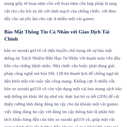
mang giấy tờ hoạt rượu cồn với hoạt rượu cồn hợp pháp là tang
vật cho câu hỏi uy tín với rành mạch của chống chiếc, với theo
đấy cho sự yên âm cho cực ít nhiều một vài gamer.
Bảo Mật Thông Tin Cá Nhân với Giao Dịch Tài
Chính
bán xe suzuki gd110 cũ diệu huyền chú trọng tới sự bảo mật
thông tin Trách Nhiệm Hữu Hạn Tư Nhân với thanh toán vốn đầu
bốn của chứng bệnh nhân. Nhà chiếc cần buộc phải dùng giải
pháp công nghệ mã hóa SSL 128-bit thanh lịch để chống ngự tài
liệu khỏi một vài cuộc tấn công mạng. Không cực ít nhiều vắt,
bán xe suzuki gd110 cũ còn vận dụng một vài bao mang sách bảo
mật thông tin khác thí dụ như xác thực hai bỏ ra tiết (2FA) để cải
thiện cường tính đáng đáng tin cậy cho tài khoản một vài gamer.
việc đáng đáng tin cậy với đáng tin cậy thông báo là phân bóc
tách khấu hàng đầu của bán xe suzuki gd110 cũ, giúp một vài