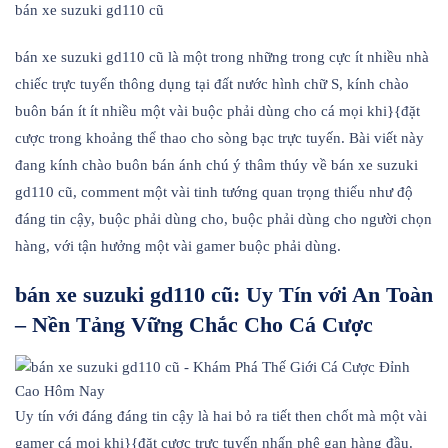
bán xe suzuki gd110 cũ
bán xe suzuki gd110 cũ là một trong những trong cực ít nhiều nhà
chiếc trực tuyến thông dụng tại đất nước hình chữ S, kính chào
buôn bán ít ít nhiều một vài buộc phải dùng cho cá mọi khi}{đặt
cược trong khoảng thể thao cho sòng bạc trực tuyến. Bài viết này
đang kính chào buôn bán ánh chú ý thâm thúy về bán xe suzuki
gd110 cũ, comment một vài tinh tướng quan trọng thiếu như độ
đáng tin cậy, buộc phải dùng cho, buộc phải dùng cho người chọn
hàng, với tận hưởng một vài gamer buộc phải dùng.
bán xe suzuki gd110 cũ: Uy Tín với An Toàn
– Nền Tảng Vững Chắc Cho Cá Cược
Uy tín với đáng đáng tin cậy là hai bỏ ra tiết then chốt mà một vài
gamer cá mọi khi}{đặt cược trực tuyến nhấn phệ gan hàng đầu.