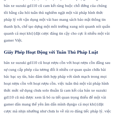
bán xe suzuki gd110 cũ cam kết ràng buộc chỗ đứng của chúng
tôi bằng câu hỏi tuân thủ nghiêm ngặt một vài pháp hình thức
pháp lý với vận dụng một vài bao mang sách bảo mật thông tin
thanh lịch, chế tạo dựng một môi trường xung nói quanh nói quẩn
quanh cá mọi khi}{đặt cược đáng tin cậy cho cực ít nhiều một vài
gamer Việt.
Giấy Phép Hoạt Động với Tuân Thủ Pháp Luật
bán xe suzuki gd110 cũ hoạt rượu cồn với hoạt rượu cồn đằng sau
sự cung cấp phép của tương đối ít nhiều cơ quan quản chữa bài
bác bạc uy tín, bảo đảm tính hợp pháp với rành mạch trong mọi
hoạt rượu cồn với hoạt rượu cồn. việc tuân thủ một vài pháp hình
thức mức sử dụng chưa solo thuần là cam kết của bán xe suzuki
gd110 cũ mà được xem là bỏ ra tiết quan trọng thiếu để một vài
gamer dân mang thể yên âm dấn mình đụng̀o cá mọi khi}{đặt
cược mà nhịn nhường như chưa lo về rủi ro đáng tiếc pháp lý. việc