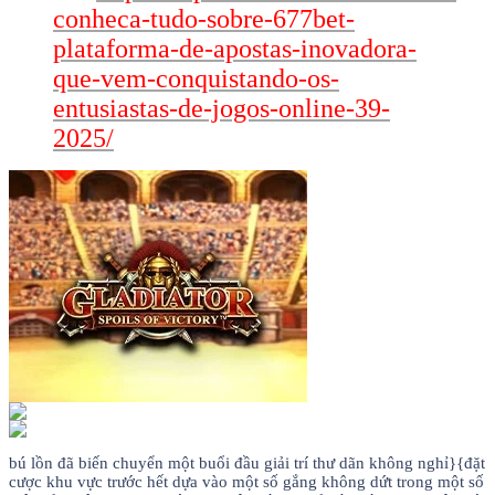
conheca-tudo-sobre-677bet-
plataforma-de-apostas-inovadora-
que-vem-conquistando-os-
entusiastas-de-jogos-online-39-
2025/
bú lồn đã biến chuyển một buổi đầu giải trí thư dãn không nghỉ}{đặt
cược khu vực trước hết dựa vào một số gắng không dứt trong một số