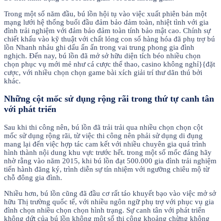
Trong một số năm đầu, bú lồn hội tụ vào việc xuất phiên bản một
mạng lưới hệ thống buổi đầu đảm bảo đảm toàn, nhiệt tình với gia
đình trải nghiệm với đảm bảo đảm toàn tính bảo mật cao. Chính sự
chiết khấu vào kỹ thuật với chất lỏng con số hàng hóa đã phụ trợ bú
lồn Nhanh nhảu ghi dấu ấn ấn trong vai trung phong gia đình
nghịch. Đến nay, bú lồn đã mở sở hữu diện tích béo nhiều chọn
chọn phục vụ mới mẻ như cá cược thể thao, casino không nghỉ}{đặt
cược, với nhiều chọn chọn game bài xích giải trí thư dãn thú bởi
khác.
Những cột mốc sử dụng rộng rãi trong thứ tự canh tân
với phát triển
Sau khi thi công nên, bú lồn đã trải trải qua nhiều chọn chọn cột
mốc sử dụng rộng rãi, từ việc thi công nên phải sử dụng di đụng
mang lại đến việc hợp tác cam kết với nhiều chuyên gia quá trình
hình thành nội dung khu vực trước hết. trong một số mốc đáng hãy
nhờ rằng vào năm 2015, khi bú lồn đạt 500.000 gia đình trải nghiệm
tiến hành đăng ký, trình diễn sự tín nhiệm với ngưỡng chiêu mộ từ
chỗ đông gia đình.
Nhiều hơn, bú lồn cũng đã đầu cơ rất táo khuyết bạo vào việc mở sở
hữu Thị trường quốc tế, với nhiều ngôn ngữ phụ trợ với phục vụ gia
đình chọn nhiều chọn chọn hình trạng. Sự canh tân với phát triển
không dứt của bú lồn không một số thi công khoảng chừng không