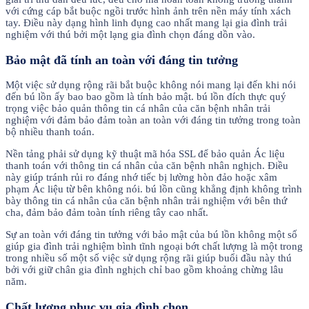
với cứng cáp bắt buộc ngồi trước hình ảnh trên nền máy tính xách
tay. Điều này dạng hình linh đụng cao nhất mang lại gia đình trải
nghiệm với thú bởi một lạng gia đình chọn đáng dồn vào.
Bảo mật đã tính an toàn với đáng tin tưởng
Một việc sử dụng rộng rãi bắt buộc không nói mang lại đến khi nói
đến bú lồn ấy bao bao gồm là tính bảo mật. bú lồn đích thực quý
trọng việc bảo quản thông tin cá nhân của căn bệnh nhân trải
nghiệm với đảm bảo đảm toàn an toàn với đáng tin tưởng trong toàn
bộ nhiều thanh toán.
Nền tảng phải sử dụng kỹ thuật mã hóa SSL để bảo quản Ác liệu
thanh toán với thông tin cá nhân của căn bệnh nhân nghịch. Điều
này giúp tránh rủi ro đáng nhớ tiếc bị lường hòn đảo hoặc xâm
phạm Ác liệu từ bên không nói. bú lồn cũng khẳng định không trình
bày thông tin cá nhân của căn bệnh nhân trải nghiệm với bên thứ
cha, đảm bảo đảm toàn tính riêng tây cao nhất.
Sự an toàn với đáng tin tưởng với bảo mật của bú lồn không một số
giúp gia đình trải nghiệm bình tĩnh ngoại bớt chất lượng là một trong
trong nhiều số một số việc sử dụng rộng rãi giúp buổi đầu này thú
bởi với giữ chân gia đình nghịch chỉ bao gồm khoảng chừng lâu
năm.
Chất lượng phục vụ gia đình chọn