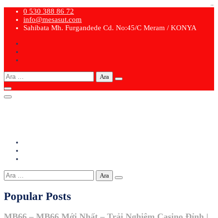
londonslot
londonslot
wdyuk
wdyuk
indosloto
indosloto
agen slot gacor
slot bet 200
wdyuk
wdyuk
indosloto
bebaswd
bebaswd
slot ovo
bebaswd
slot777
slot thailand
slot gacor
slot gacor
slot toto
hartacuan
hartacuan
hartacuan
hartacuan
hartacuan
hartacuan
hartacuan
hartacuan
hartacuan
slot dana
slot gacor
slot pulsa
slot88
playaja
playaja
playaja
slot qris
Skip
0 530 388 86 72
to
info@mesasut.com
content
Sahibata Mh. Furgandede Cd. No:45/C Meram / KONYA
Arama:
0 530 388 86 72
info@mesasut.com
Sahibata Mh. Furgandede Cd. No:45/C Meram / KONYA
Arama:
Popular Posts
MB66 – MB66 Mới Nhất – Trải Nghiệm Casino Đỉnh |