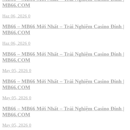
MB66.COM
Haz 06, 2026
0
MB66 – MB66 Mới Nhất – Trải Nghiệm Casino Đỉnh |
MB66.COM
Haz 06, 2026
0
MB66 – MB66 Mới Nhất – Trải Nghiệm Casino Đỉnh |
MB66.COM
May 05, 2026
0
MB66 – MB66 Mới Nhất – Trải Nghiệm Casino Đỉnh |
MB66.COM
May 05, 2026
0
MB66 – MB66 Mới Nhất – Trải Nghiệm Casino Đỉnh |
MB66.COM
May 05, 2026
0