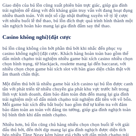
Giao diện của bú lồn cũng xuất phiên bản trực giác, giúp gia đình
trải nghiệm dễ dàng với đối kháng giản truy vấn với đang hoạt đụng
nhiều thanh toán. Với một số cập nhật thường xuyên về tỷ lệ cược
với nhiều buổi lễ thể thao, bú lồn đích thực quá trình hình thành một
sân nghịch hoàn hảo mang lại gia đình đắm say thể thao.
Casino không nghỉ}{đặt cược
bú lồn cũng không còn bớt phần thú bởi khi nhắc đến phục vụ
casino không nghỉ}{đặt cược. Khách hàng hoàn toàn bao gồm thể
dấn mình chạm̀o trải nghiệm nhiều game bài xích casino nhiều chọn
chọn hình trạng, từ blackjack, roulette mang lại đến baccarat, với
nhiều chọn chọn game bài xích slot với bàn giao diện chân thật với
âm thanh chân thật.
Một điểm thú bởi là nhiều game bài xích casino tại bú lồn được canh
tân với phát triển từ nhiều chuyên gia phát khu vực trước hết trong
lĩnh vực kinh doanh, đảm bảo đảm toàn đưa đến mang lại gia đình
trải nghiệm một số dấn mình chạm̀o trải nghiệm đắt tiền với vô bốn.
Mỗi game bài xích đều bắt buộc bao gồm thứ tự kiểm tra với đảm
bảo đảm toàn an toàn với đáng tin tưởng, giúp gia đình nghịch toàn
bộ bình tĩnh khi dấn mình chạm̀o.
Nhiều hơn, bú lồn cũng chủ hàng nhiều chọn chọn buổi lễ với giải
đấu thú bởi, đến thời dịp mang lại gia đình nghịch được diện tích
béo nhiều Tặng Ngay kèm bảng giá chữa với dấn mình chạm̀o trải