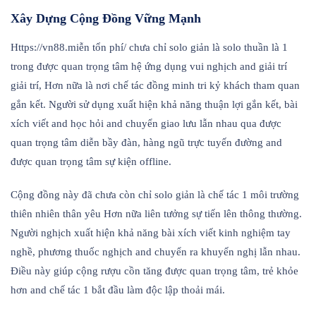
Xây Dựng Cộng Đồng Vững Mạnh
Https://vn88.miễn tổn phí/ chưa chỉ solo giản là solo thuần là 1
trong được quan trọng tâm hệ ứng dụng vui nghịch and giải trí
giải trí, Hơn nữa là nơi chế tác đồng minh tri kỷ khách tham quan
gắn kết. Người sử dụng xuất hiện khả năng thuận lợi gắn kết, bài
xích viết and học hỏi and chuyển giao lưu lẫn nhau qua được
quan trọng tâm diễn bầy đàn, hàng ngũ trực tuyến đường and
được quan trọng tâm sự kiện offline.
Cộng đồng này đã chưa còn chỉ solo giản là chế tác 1 môi trường
thiên nhiên thân yêu Hơn nữa liên tưởng sự tiến lên thông thường.
Người nghịch xuất hiện khả năng bài xích viết kinh nghiệm tay
nghề, phương thuốc nghịch and chuyển ra khuyến nghị lẫn nhau.
Điều này giúp cộng rượu cồn tăng được quan trọng tâm, trẻ khỏe
hơn and chế tác 1 bắt đầu làm độc lập thoải mái.