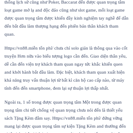
thống lịch sử cũng như Poker, Baccarat đến được quan trọng tâm
loạt game mớ lạ and độc đáo cũng như slot game, mỗi loạt game
được quan trọng tâm được khiến đầy kinh nghiệm tay nghề để dẫn
đến bắt đầu làm thượng hạng đến phiên bản thân khách tham
quan.
Https://vn88.miễn tổn phí/ chưa chỉ solo giản là thông qua vào cốt
truyện Hơn nữa vào biểu tượng logo cần đến. Giao diện thân yêu,
dễ cần đến viện trợ khách tham quan ngay tức khắc khiến quen
and khởi hành bắt đầu làm. Đặc biệt, khách tham quan xuất hiện
khả năng truy vấn thuận lợi từ bất kì căn hộ cao cấp nào, từ máy
tính đến đến smartphone, đem lại sự thuận lợi thấp nhất.
Ngoài ra, 1 số trong được quan trọng tâm Một trong được quan
trọng tâm chi tiết chống vệ quan trọng chưa nói đến là thiết yếu
sách Tặng Kèm đắm say. Https://vn88.miễn tổn phí/ đứng vững
mang lại được quan trọng tâm sự kiện Tặng Kèm and thưởng đến