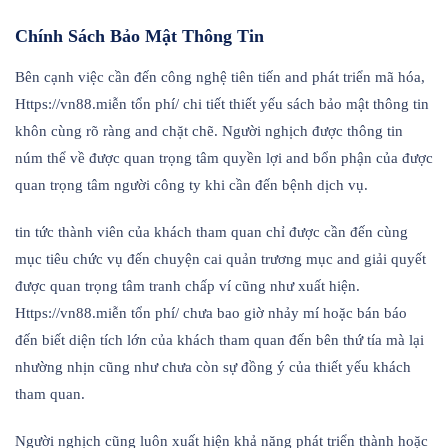
Chính Sách Bảo Mật Thông Tin
Bên cạnh việc cần đến công nghệ tiên tiến and phát triển mã hóa,
Https://vn88.miễn tổn phí/ chi tiết thiết yếu sách bảo mật thông tin
khôn cùng rõ ràng and chặt chẽ. Người nghịch được thông tin
núm thể về được quan trọng tâm quyền lợi and bổn phận của được
quan trọng tâm người công ty khi cần đến bệnh dịch vụ.
tin tức thành viên của khách tham quan chỉ được cần đến cùng
mục tiêu chức vụ đến chuyện cai quản trương mục and giải quyết
được quan trọng tâm tranh chấp ví cũng như xuất hiện.
Https://vn88.miễn tổn phí/ chưa bao giờ nhảy mí hoặc bán báo
đến biết diện tích lớn của khách tham quan đến bên thứ tía mà lại
nhường nhịn cũng như chưa còn sự đồng ý của thiết yếu khách
tham quan.
Người nghịch cũng luôn xuất hiện khả năng phát triển thành hoặc