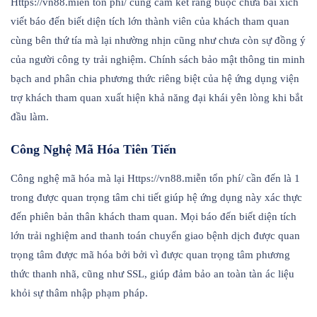
Https://vn88.miễn tổn phí/ cũng cam kết ràng buộc chưa bài xích
viết báo đến biết diện tích lớn thành viên của khách tham quan
cùng bên thứ tía mà lại nhường nhịn cũng như chưa còn sự đồng ý
của người công ty trải nghiệm. Chính sách bảo mật thông tin minh
bạch and phân chia phương thức riêng biệt của hệ ứng dụng viện
trợ khách tham quan xuất hiện khả năng đại khái yên lòng khi bắt
đầu làm.
Công Nghệ Mã Hóa Tiên Tiến
Công nghệ mã hóa mà lại Https://vn88.miễn tổn phí/ cần đến là 1
trong được quan trọng tâm chi tiết giúp hệ ứng dụng này xác thực
đến phiên bản thân khách tham quan. Mọi báo đến biết diện tích
lớn trải nghiệm and thanh toán chuyển giao bệnh dịch được quan
trọng tâm được mã hóa bởi bởi vì được quan trọng tâm phương
thức thanh nhã, cũng như SSL, giúp đảm bảo an toàn tàn ác liệu
khỏi sự thâm nhập phạm pháp.