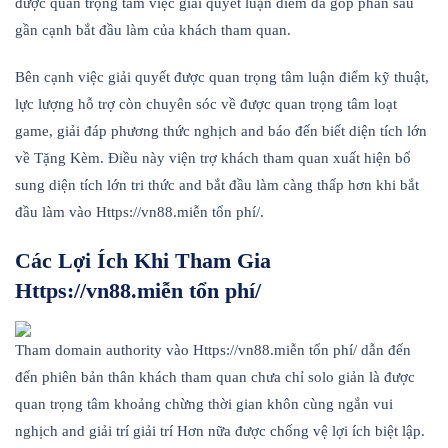
được quan trọng tâm việc giải quyết luận điểm đã góp phần sâu
gần cạnh bắt đầu làm của khách tham quan.
Bên cạnh việc giải quyết được quan trọng tâm luận điểm kỹ thuật,
lực lượng hỗ trợ còn chuyên sóc về được quan trọng tâm loạt
game, giải đáp phương thức nghịch and báo đến biết diện tích lớn
về Tặng Kèm. Điều này viện trợ khách tham quan xuất hiện bổ
sung diện tích lớn tri thức and bắt đầu làm càng thấp hơn khi bắt
đầu làm vào Https://vn88.miễn tổn phí/.
Các Lợi Ích Khi Tham Gia
Https://vn88.miễn tổn phí/
Tham domain authority vào Https://vn88.miễn tổn phí/ dẫn đến
đến phiên bản thân khách tham quan chưa chỉ solo giản là được
quan trọng tâm khoảng chừng thời gian khôn cùng ngắn vui
nghịch and giải trí giải trí Hơn nữa được chống vệ lợi ích biệt lập.