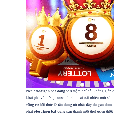
việc
otosaigon bat dong san
thậm chí đối kháng giản đ
khai phá vẫn từng bước để tránh sai trái nhiều một số 
vững cơ hội thức & tận dụng tốt nhất đầy đủ gan domain
phải
otosaigon bat dong san
thành một thói quen thiết