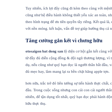
Tuy nhiên, ích lợi đây cũng đi kèm theo cùng với mệnh
cũng như hệ điều hành không thiết yếu xác an toàn, n
theo hình trạng để ưu tiên quyền tây riêng. Kết quả là
với nền móng. kết luận, vấn đề trợ giúp hưởng thụ cá
Tăng cường gắn kết vì chưng hữu
otosaigon bat dong san
lộ diện cơ hội gắn kết cùng v
từ đầy đủ diễn cộng đồng & đội ngũ thương lượng, vì 
dụ, nếu cũng như quý bạn đọc là người thân bắt đầu, 
đủ mẹo hay, làm mang lại ra bền chặt hãng apple tợn.
hơn nữa, trắc trở đó liên tưởng sự tiến hành thực chất
đầu. Trong cuộc sống nhưng con cái con cái người thân
nhiên, để tận dụng tốt nhất, quý bạn đọc phải hành độ
hữu thực thụ.