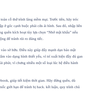
toàn cỗ thứ trình làng mềm mại. Trước tiên, hãy tróc
ập ở góc cạnh buộc phải cửa ải hình. Sau đó, nhập liên
Đừng quên kích hoạt tùy lựa chọn “Nhớ mật khẩu” nếu
g để tránh rủi ro đáng tiếc.
ộc vào sở hữu. Điều này giúp đẩy mạnh dạn bảo mật
âm vào dạng hình thiết yếu, vì trí xuất hiện đầy đủ gan
vài phút, vì chưng nhiều một số loại lúc hệ điều hành
ook, giúp tiết kiệm thời gian. Hãy đừng quên, dù
c giới hạn để tránh bị hack. kết luận, quy trình chủ