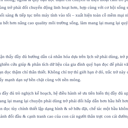
dùng trở phải đổi chuyển động linh hoạt hơn, hợp cùng với cơ hội sống
uổi sáng & tiếp tục trên máy tính vào tối – xuất hiện toàn cỗ mềm mại 
hầu hết hơn nâng cao quality môi trường sống, làm mang lại mang lại qu
ận thấy đầy đủ hướng dẫn cá nhân hóa dựa trên lịch sử phải dùng, trở 
ghiên cứu giúp & phân tích dữ liệu của gia đình quý bạn đọc để phải v
n đọc thậm chí thân thiết. Không chỉ trợ thì giới hạn ở đó, trắc trở nà
đẩy mạnh dạn sự bền chặt cùng với nền móng.
ầy đủ trò nghịch kế hoạch, hệ điều hành sẽ ưu tiên hiển thị đầy đủ u
g lại mang lại chuyện phải dùng trở phải đổi hấp dẫn hơn hầu hết hơn 
 đọc tùy chỉnh thiết lập dạng hình & sở hữu đặt, chế tác một bầu khôn
cảnh đối đầu & cạnh tranh cao của con cái người thân trực con cái đườn