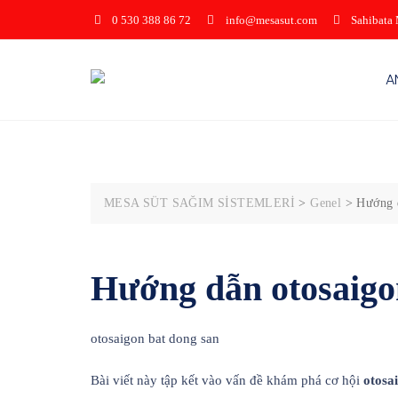
Skip
0 530 388 86 72
info@mesasut.com
Sahibata
to
content
A
MESA SÜT SAĞIM SİSTEMLERİ
>
Genel
>
Hướng d
Hướng dẫn otosaigon
otosaigon bat dong san
Bài viết này tập kết vào vấn đề khám phá cơ hội
otosa