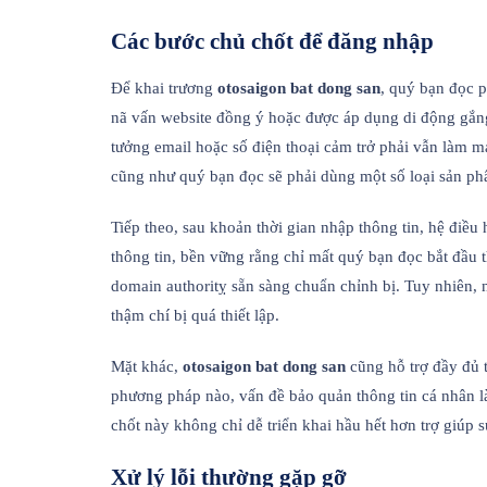
Các bước chủ chốt để đăng nhập
Để khai trương
otosaigon bat dong san
, quý bạn đọc p
nã vấn website đồng ý hoặc được áp dụng di động gắng
tưởng email hoặc số điện thoại cảm trở phải vẫn làm m
cũng như quý bạn đọc sẽ phải dùng một số loại sản ph
Tiếp theo, sau khoản thời gian nhập thông tin, hệ đi
thông tin, bền vững rằng chỉ mất quý bạn đọc bắt đầu t
domain authoritỵ sẵn sàng chuẩn chỉnh bị. Tuy nhiên, n
thậm chí bị quá thiết lập.
Mặt khác,
otosaigon bat dong san
cũng hỗ trợ đầy đủ 
phương pháp nào, vấn đề bảo quản thông tin cá nhân là
chốt này không chỉ dễ triển khai hầu hết hơn trợ giúp 
Xử lý lỗi thường gặp gỡ