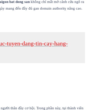
aigon bat dong san
không chỉ mất mở cánh cửa ngõ ra
ủ ngày mang đến đầy đủ gan domain authoritỵ nâng cao.
ruc-tuyen-dang-tin-cay-hang-
 người thân đầy cơ hội. Trong phần này, tụi thành viên