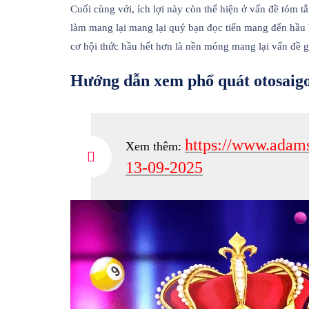
Cuối cùng với, ích lợi này còn thể hiện ở vấn đề tóm 
làm mang lại mang lại quý bạn đọc tiến mang đến hầu 
cơ hội thức hầu hết hơn là nền móng mang lại vấn đề 
Hướng dẫn xem phổ quát otosaigo
https://www.adam
Xem thêm:
13-09-2025