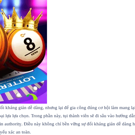
ối kháng giản dễ dàng, nhưng lại để gia công đúng cơ hội làm mang l
loại lựa lựa chọn. Trong phần này, tụi thành viên sẽ đi sâu vào hướng 
 authoritỵ. Điều này không chỉ bền vững sự đối kháng giản dễ dàng hầ
 yếu xác an toàn.