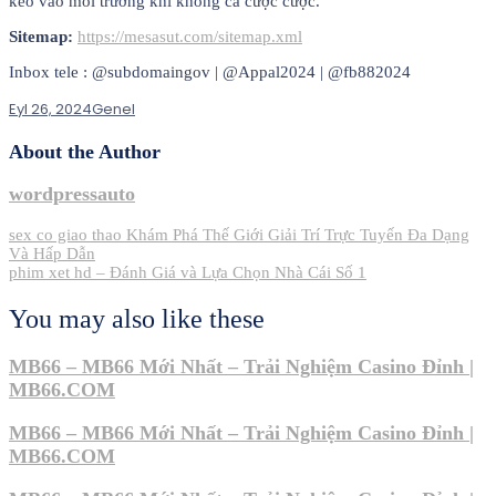
kéo vào môi trường khi không cá cược cược.
Sitemap:
https://mesasut.com/sitemap.xml
Inbox tele : @subdomaingov | @Appal2024 | @fb882024
Eyl 26, 2024
Genel
About the Author
wordpressauto
Yazı
sex co giao thao Khám Phá Thế Giới Giải Trí Trực Tuyến Đa Dạng
Và Hấp Dẫn
gezinmesi
phim xet hd – Đánh Giá và Lựa Chọn Nhà Cái Số 1
You may also like these
MB66 – MB66 Mới Nhất – Trải Nghiệm Casino Đỉnh |
MB66.COM
MB66 – MB66 Mới Nhất – Trải Nghiệm Casino Đỉnh |
MB66.COM