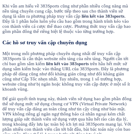
Khi vẫn am hiểu về 383Sports cũng như phần nhiều công năng mà
nền tảng chuyên cung cấp, bước tiếp theo sau cho thành viên sử
dụng là sắm ra phương pháp truy vấn cập
liên kết vào 383sports
.
Đây là 1 phần luôn luôn yêu cầu bao gồm trong hành trình kéo vào
con thành viên cá cược thể thao cược. Phương thức truy vấn cập bao
gồm phần đông thể riêng biệt lệ thuộc vào từng trường hợp.
Các hồ sơ truy vấn cập chuyên dụng
Một trong mỗi phương pháp chuyên dụng nhất để truy vấn cập
383Sports là cẩn thận website nền tảng của nền tảng. Người cần tới
chỉ bao gồm sắm kiếm
liên kết vào 383sports
trên hầu hết mức sử
dụng sắm kiếm hoặc vào thẳng URL của 383Sports. Đây là phương
pháp dễ dàng cũng như đối kháng giản cũng như đối kháng giản
cũng như Cấp Tốc nhẹn nhất. Tuy nhiên, trong 1 số trường hợp,
website cũng như bị ngăn hoặc không truy vấn cập được ở một số ít
khoanh vùng.
Để giải quyết tình trạng này, thành viên sử dụng bao gồm phần đông
thể sử dụng mức sử dụng chung cư VPN (Virtual Private Network)
để truy vấn cập đáng an toàn cũng như tin cậy cũng như bảo mật.
VPN không riêng gì ngăn ngự thông báo cá nhân ngoại kém chất
lượng giúp sức thành viên sử dụng vượt qua hầu hết rào cản địa lý,
trong khoảng đấy lưu lạc toàn bộ ích lợi mà 383Sports mang lại. Với
phần nhiều con thành viên cần tới bắt đầu, bài bác toán này còn bao