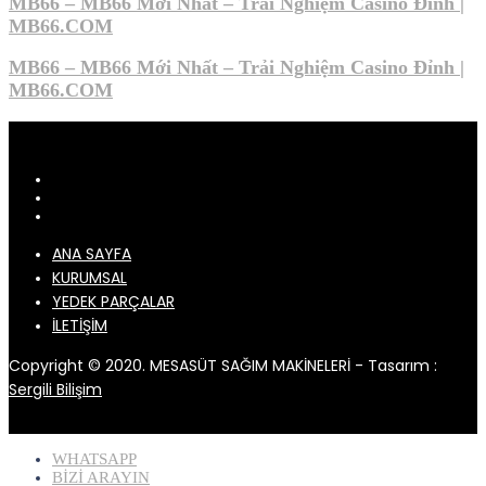
MB66 – MB66 Mới Nhất – Trải Nghiệm Casino Đỉnh |
MB66.COM
MB66 – MB66 Mới Nhất – Trải Nghiệm Casino Đỉnh |
MB66.COM
ANA SAYFA
KURUMSAL
YEDEK PARÇALAR
İLETİŞİM
Copyright © 2020. MESASÜT SAĞIM MAKİNELERİ - Tasarım :
Sergili Bilişim
WHATSAPP
BİZİ ARAYIN