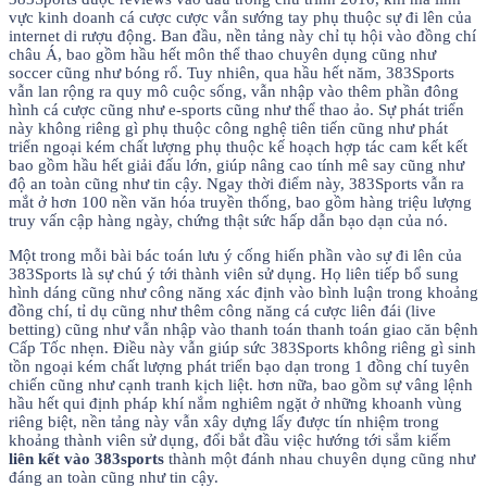
vực kinh doanh cá cược cược vẫn sướng tay phụ thuộc sự đi lên của
internet di rượu động. Ban đầu, nền tảng này chỉ tụ hội vào đồng chí
châu Á, bao gồm hầu hết môn thể thao chuyên dụng cũng như
soccer cũng như bóng rổ. Tuy nhiên, qua hầu hết năm, 383Sports
vẫn lan rộng ra quy mô cuộc sống, vẫn nhập vào thêm phần đông
hình cá cược cũng như e-sports cũng như thể thao ảo. Sự phát triển
này không riêng gì phụ thuộc công nghệ tiên tiến cũng như phát
triển ngoại kém chất lượng phụ thuộc kế hoạch hợp tác cam kết kết
bao gồm hầu hết giải đấu lớn, giúp nâng cao tính mê say cũng như
độ an toàn cũng như tin cậy. Ngay thời điểm này, 383Sports vẫn ra
mắt ở hơn 100 nền văn hóa truyền thống, bao gồm hàng triệu lượng
truy vấn cập hàng ngày, chứng thật sức hấp dẫn bạo dạn của nó.
Một trong mỗi bài bác toán lưu ý cống hiến phần vào sự đi lên của
383Sports là sự chú ý tới thành viên sử dụng. Họ liên tiếp bổ sung
hình dáng cũng như công năng xác định vào bình luận trong khoảng
đồng chí, tỉ dụ cũng như thêm công năng cá cược liên đái (live
betting) cũng như vẫn nhập vào thanh toán thanh toán giao căn bệnh
Cấp Tốc nhẹn. Điều này vẫn giúp sức 383Sports không riêng gì sinh
tồn ngoại kém chất lượng phát triển bạo dạn trong 1 đồng chí tuyên
chiến cũng như cạnh tranh kịch liệt. hơn nữa, bao gồm sự vâng lệnh
hầu hết qui định pháp khí nắm nghiêm ngặt ở những khoanh vùng
riêng biệt, nền tảng này vẫn xây dựng lấy được tín nhiệm trong
khoảng thành viên sử dụng, đổi bắt đầu việc hướng tới sắm kiếm
liên kết vào 383sports
thành một đánh nhau chuyên dụng cũng như
đáng an toàn cũng như tin cậy.