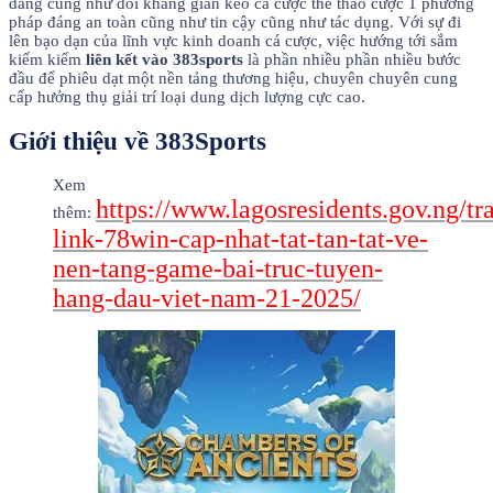
dàng cũng như đối kháng giản kéo cá cược thể thao cược 1 phương
pháp đáng an toàn cũng như tin cậy cũng như tác dụng. Với sự đi
lên bạo dạn của lĩnh vực kinh doanh cá cược, việc hướng tới sắm
kiếm kiếm
liên kết vào 383sports
là phần nhiều phần nhiều bước
đầu để phiêu dạt một nền tảng thương hiệu, chuyên chuyên cung
cấp hưởng thụ giải trí loại dung dịch lượng cực cao.
Giới thiệu về 383Sports
Xem
https://www.lagosresidents.gov.ng/tr
thêm:
link-78win-cap-nhat-tat-tan-tat-ve-
nen-tang-game-bai-truc-tuyen-
hang-dau-viet-nam-21-2025/