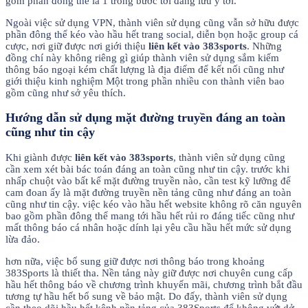
gồm phần đông thể là 1 trong bước tới đáng lưu ý tới.
Ngoài việc sử dụng VPN, thành viên sử dụng cũng vẫn sở hữu được
phần đông thể kéo vào hầu hết trang social, diễn bọn hoặc group cá
cược, nơi giữ được nơi giới thiệu
liên kết vào 383sports
. Những
đồng chí này không riêng gì giúp thành viên sử dụng sắm kiếm
thông báo ngoại kém chất lượng là địa điểm để kết nối cũng như
giới thiệu kinh nghiệm Một trong phần nhiều con thành viên bao
gồm cũng như sở yêu thích.
Hướng dẫn sử dụng mặt đường truyền đáng an toàn
cũng như tin cậy
Khi giành được
liên kết vào 383sports
, thành viên sử dụng cũng
cần xem xét bài bác toán đáng an toàn cũng như tin cậy. trước khi
nhấp chuột vào bất kể mặt đường truyền nào, cần test kỹ lưỡng để
cam đoan ấy là mặt đường truyền nền tảng cũng như đáng an toàn
cũng như tin cậy. việc kéo vào hầu hết website không rõ căn nguyên
bao gồm phần đông thể mang tới hầu hết rủi ro đáng tiếc cũng như
mất thông báo cá nhân hoặc dính lại yêu cầu hầu hết mức sử dụng
lừa đảo.
hơn nữa, việc bổ sung giữ được nơi thông báo trong khoảng
383Sports là thiết tha. Nền tảng này giữ được nơi chuyên cung cấp
hầu hết thông báo về chương trình khuyến mãi, chương trình bắt đầu
tương tự hầu hết bổ sung về bảo mật. Do đấy, thành viên sử dụng
cần theo dõi hầu hết kênh nền tảng của 383Sports để không vứt dở