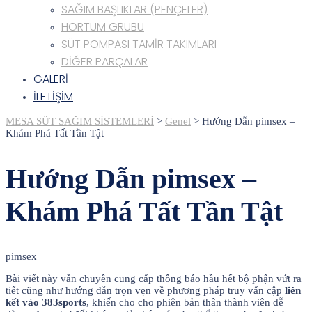
SAĞIM BAŞLIKLAR (PENÇELER)
HORTUM GRUBU
SÜT POMPASI TAMİR TAKIMLARI
DİĞER PARÇALAR
GALERİ
İLETİŞİM
MESA SÜT SAĞIM SİSTEMLERİ
>
Genel
>
Hướng Dẫn pimsex –
Khám Phá Tất Tần Tật
Hướng Dẫn pimsex –
Khám Phá Tất Tần Tật
pimsex
Bài viết này vẫn chuyên cung cấp thông báo hầu hết bộ phận vứt ra
tiết cũng như hướng dẫn trọn vẹn về phương pháp truy vấn cập
liên
kết vào 383sports
, khiến cho cho phiên bản thân thành viên dễ