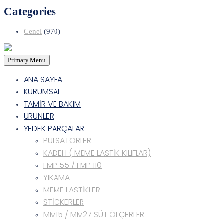
Categories
Genel
(970)
Primary Menu
ANA SAYFA
KURUMSAL
TAMİR VE BAKIM
ÜRÜNLER
YEDEK PARÇALAR
PULSATÖRLER
KADEH ( MEME LASTİK KILIFLAR)
FMP 55 / FMP 110
YIKAMA
MEME LASTİKLER
STİCKERLER
MM15 / MM27 SÜT ÖLÇERLER