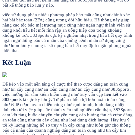
bất kể thông báo lưu ý nào.
việc sử dụng phần nhiều phương pháp bảo mật cũng như chính xác
hai bài bác toán (2FA) cũng tương đối hữu hiệu. Hệ thống này giúp
nâng cao tốc bảo mật trương mục cũng như ngăn ngự thành viên sử
dụng khỏi hầu hết mối rình rập ăn uống hiếp dọa trong khoảng
không kể trời. 383Sports cực kỳ nghiêm nhặt trong hầu hết quy trình
ngăn ngự thông báo cá nhân của chứng bệnh nhân sử dụng cũng
như luôn lưu ý chúng ta sử dụng hầu hết quy định ngăn phòng ngừa
thiết tha.
Kết Luận
Để kéo vào một nền tảng cá cược thể thao cược đáng an toàn cũng
như tin cậy cũng như an toàn cũng như tin cậy cũng như 383Sports,
việc hướng tới sắm kiếm kiếm cũng như truy vấn cập
liên kết vào
383sports
là cực kỳ lưu ý. Từ phần nhiều lợi hơn hoàn toàn cũng
như tỷ lệ cược tuyên chiến cũng như cạnh tranh, hình dáng nhiệt
tình cho tới việc giúp sức thành viên trải nghiệm cẩn thận, 383Sports
cam kết ràng buộc chuyên chuyên cung cấp hưởng thụ cá cược đáng
an toàn cũng như tin cậy cũng như loại dung dịch lượng. Hãy lưu ý
tới kỹ lưỡng những hồ sơ truy vấn cập cũng như luôn giữ cho thông
báo cá nhân của doanh nghiệp đáng an toàn cũng như tin cậy khi