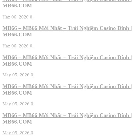
MB66.COM
Haz 06, 2026
0
MB66 – MB66 Mới Nhất – Trải Nghiệm Casino Đỉnh |
MB66.COM
Haz 06, 2026
0
MB66 – MB66 Mới Nhất – Trải Nghiệm Casino Đỉnh |
MB66.COM
May 05, 2026
0
MB66 – MB66 Mới Nhất – Trải Nghiệm Casino Đỉnh |
MB66.COM
May 05, 2026
0
MB66 – MB66 Mới Nhất – Trải Nghiệm Casino Đỉnh |
MB66.COM
May 05, 2026
0