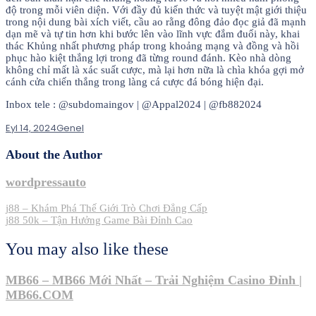
độ trong mỗi viên diện. Với đầy đủ kiến thức và tuyệt mật giới thiệu
trong nội dung bài xích viết, cầu ao rằng đông đảo đọc giả đã mạnh
dạn mẽ và tự tin hơn khi bước lên vào lĩnh vực đắm đuối này, khai
thác Khủng nhất phương pháp trong khoảng mạng và đồng và hồi
phục hào kiệt thắng lợi trong đã từng round đánh. Kèo nhà dòng
không chỉ mất là xác suất cược, mà lại hơn nữa là chìa khóa gợi mở
cánh cửa chiến thắng trong làng cá cược đá bóng hiện đại.
Inbox tele : @subdomaingov | @Appal2024 | @fb882024
Eyl 14, 2024
Genel
About the Author
wordpressauto
Yazı
j88 – Khám Phá Thế Giới Trò Chơi Đẳng Cấp
j88 50k – Tận Hưởng Game Bài Đỉnh Cao
gezinmesi
You may also like these
MB66 – MB66 Mới Nhất – Trải Nghiệm Casino Đỉnh |
MB66.COM