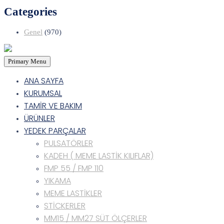
Categories
Genel
(970)
Primary Menu
ANA SAYFA
KURUMSAL
TAMİR VE BAKIM
ÜRÜNLER
YEDEK PARÇALAR
PULSATÖRLER
KADEH ( MEME LASTİK KILIFLAR)
FMP 55 / FMP 110
YIKAMA
MEME LASTİKLER
STİCKERLER
MM15 / MM27 SÜT ÖLÇERLER