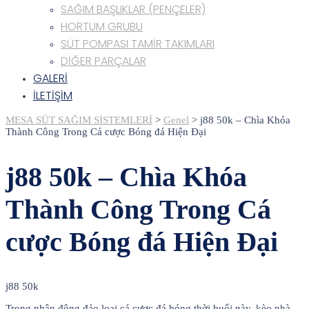
SAĞIM BAŞLIKLAR (PENÇELER)
HORTUM GRUBU
SÜT POMPASI TAMİR TAKIMLARI
DİĞER PARÇALAR
GALERİ
İLETİŞİM
MESA SÜT SAĞIM SİSTEMLERİ
>
Genel
>
j88 50k – Chìa Khóa
Thành Công Trong Cá cược Bóng đá Hiện Đại
j88 50k – Chìa Khóa
Thành Công Trong Cá
cược Bóng đá Hiện Đại
j88 50k
Trong nhân đông đảo loại cá cược đá bóng thời buổi này, kèo nhà