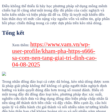
Điều không thể thiếu là hãy học phương pháp sử dụng mông mênh
chiến bại lỗ cũng như một trong đầy đủ phần của cuộc nghịch và
luôn kiên nhẫn và biện pháp đã đề ra. Đây là tuyệt mật khiến đến
bản thân duy trì mức cân nặng vày nguồn vốn và niềm tin, góp phần
hồi phục chiến thắng trong cá cược dựa phía trên kèo nhà dòng.
Tổng kết
https://www.vam.vn/wp-
Xem thêm:
user-profile/kham-pha-https-s666-
sa-com-nen-tang-giai-tri-dinh-cao-
04-08-2025
Trong nhân đông đảo loại cá cược đá bóng, kèo nhà dòng được xem
là pháp giải pháp không thể không có giúp người thân nghịch định
hướng và kiên quyết đúng đắn hơn trong số round đánh. Hiểu rõ
một trong đầy đủ đông đảo loại kèo, phương pháp đọc xác suất,
nghiên cứu dịch đưa và ứng dụng đông đảo biện pháp chấp nhấn là
nền tảng để thành tích bền chắc và đậy chắn. Bên cạnh ấy, câu hỏi
quản lý và điều hành chi giá thành và nối nhiều năm tư tưởng khiến
đến bản thân hạn chế khủng hoảng rủi ro và nối nhiều năm phong