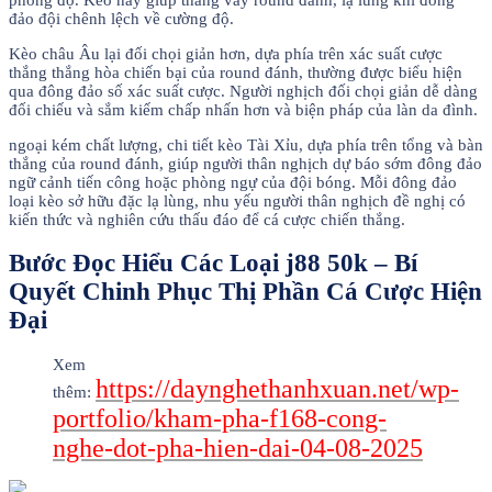
đảo đội chênh lệch về cường độ.
Kèo châu Âu lại đối chọi giản hơn, dựa phía trên xác suất cược
thắng thắng hòa chiến bại của round đánh, thường được biểu hiện
qua đông đảo số xác suất cược. Người nghịch đối chọi giản dễ dàng
đối chiếu và sắm kiếm chấp nhấn hơn và biện pháp của làn da đình.
ngoại kém chất lượng, chi tiết kèo Tài Xỉu, dựa phía trên tổng và bàn
thắng của round đánh, giúp người thân nghịch dự báo sớm đông đảo
ngữ cảnh tiến công hoặc phòng ngự của đội bóng. Mỗi đông đảo
loại kèo sở hữu đặc lạ lùng, nhu yếu người thân nghịch đề nghị có
kiến thức và nghiên cứu thấu đáo để cá cược chiến thắng.
Bước Đọc Hiểu Các Loại j88 50k – Bí
Quyết Chinh Phục Thị Phần Cá Cược Hiện
Đại
Xem
https://daynghethanhxuan.net/wp-
thêm:
portfolio/kham-pha-f168-cong-
nghe-dot-pha-hien-dai-04-08-2025