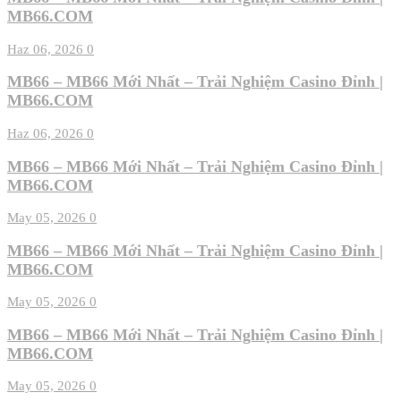
MB66.COM
Haz 06, 2026
0
MB66 – MB66 Mới Nhất – Trải Nghiệm Casino Đỉnh |
MB66.COM
Haz 06, 2026
0
MB66 – MB66 Mới Nhất – Trải Nghiệm Casino Đỉnh |
MB66.COM
May 05, 2026
0
MB66 – MB66 Mới Nhất – Trải Nghiệm Casino Đỉnh |
MB66.COM
May 05, 2026
0
MB66 – MB66 Mới Nhất – Trải Nghiệm Casino Đỉnh |
MB66.COM
May 05, 2026
0