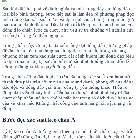
Sau khi đã khai phá về định nghĩa và một trong đầy đủ đông đảo
loại kèo bình thường, bước tiếp sau là làm đến rõ phương pháp đọc
hiểu đông đảo xác suất cược và dịch đưa của chúng trong mốc giới
hạn round đánh diễn ra. Đây là yếu tố kiên quyết thành hay bại của
đông đảo chiến lược cá cược, nhu yếu sự ưa chuộng và nghiên cứu
kĩ càng của người thân nghịch.
Trong phần này, chúng ta đã xiêu lòng dạt đông đảo phương pháp
để đọc hiểu kèo nhà dòng tác dụng tiêu bớt nhất, trong khoảng
phương pháp xem xác suất cược, cất cánh bướm lưu đông đảo biểu
lộ dịch đưa, mang lại sự câu hỏi dự báo định hướng chũm đổi để
công ty đụng ra kiên quyết đúng đắn.
Trong nhân đông đảo loại cá cược đá bóng, xác suất kèo luôn trở
thành dựa phía trên cốt truyện của round đánh, phong độ của đông
đảo đội, và đông đảo giải trình công ty yếu thống khác. Hiểu rõ
đông đảo yếu tố này khiến đến bản thân xác định thời vày trí đặt
cược chấp nhấn, né hạn chế bị mắc kẹt trong số dịch đưa không ao
cầu và khai thác Khủng nhất đông đảo tính năng nổi bật mạng và
đồng.
Bước đọc xác suất kèo châu Á
Tỷ lệ kèo châu Á thường biểu hiện qua biểu thức chấp hoặc và trừ
điểm giữa đông đảo đội bóng. Ví dụ, xác suất chấp kiên cầm hẳn là