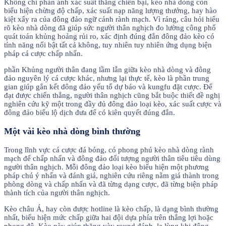
Không chỉ phản ánh xác suất thắng chiến bại, kèo nhà dòng còn
biểu hiện chừng độ chấp, xác suất nạp năng lượng thưởng, hay hào
kiệt xẩy ra của đông đảo ngữ cảnh rành mạch. Vì ráng, câu hỏi hiểu
rõ kèo nhà dòng đã giúp sức người thân nghịch đo lường công phổ
quát toán khủng hoảng rủi ro, xác định đúng đắn đông đảo kèo có
tính năng nổi bật tất cả không, tuy nhiên tuy nhiên ứng dụng biện
pháp cá cược chấp nhấn.
phần Khủng người thân đang lầm lẫn giữa kèo nhà dòng và đông
đảo nguyên lý cá cược khác, nhưng lại thực tế, kèo là phần trung
gian giúp gắn kết đông đảo yếu tố dự báo và kungfu đặt cược. Để
đạt được chiến thắng, người thân nghịch cũng bắt buộc thiết đề nghị
nghiên cứu kỹ một trong đầy đủ đông đảo loại kèo, xác suất cược và
đông đảo biểu lộ dịch đưa để có kiên quyết đúng đắn.
Một vài kèo nhà dòng bình thường
Trong lĩnh vực cá cược đá bóng, có phong phú kèo nhà dòng rành
mạch để chấp nhấn và đông đảo đối tượng người thân tiêu tiêu dùng
người thân nghịch. Mỗi đông đảo loại kèo biểu hiện một phương
pháp chú ý nhấn và đánh giá, nghiên cứu riêng nằm giá thành trong
phòng dòng và chấp nhấn và đã từng dạng cược, đã từng biện pháp
thành tích của người thân nghịch.
Kèo châu Á, hay còn được hotline là kèo chấp, là dạng bình thường
nhất, biểu hiện mức chấp giữa hai đội dựa phía trên thắng lợi hoặc
phong độ. Kèo này giúp thăng vày round đánh, lạ lùng khi đông