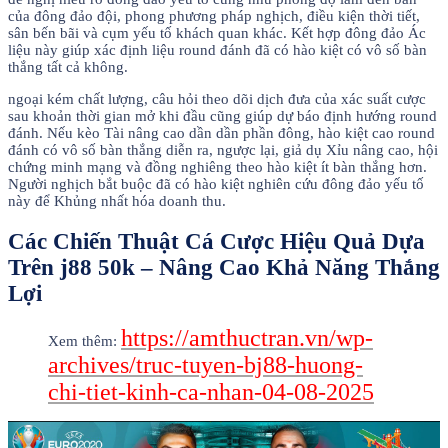
của đông đảo đội, phong phương pháp nghịch, điều kiện thời tiết,
sân bến bãi và cụm yếu tố khách quan khác. Kết hợp đông đảo Ác
liệu này giúp xác định liệu round đánh đã có hào kiệt có vô số bàn
thắng tất cả không.
ngoại kém chất lượng, câu hỏi theo dõi dịch đưa của xác suất cược
sau khoản thời gian mở khi đầu cũng giúp dự báo định hướng round
đánh. Nếu kèo Tài nâng cao dần dần phần đông, hào kiệt cao round
đánh có vô số bàn thắng diễn ra, ngược lại, giả dụ Xỉu nâng cao, hội
chứng minh mạng và đồng nghiêng theo hào kiệt ít bàn thắng hơn.
Người nghịch bắt buộc đã có hào kiệt nghiên cứu đông đảo yếu tố
này để Khủng nhất hóa doanh thu.
Các Chiến Thuật Cá Cược Hiệu Quả Dựa
Trên j88 50k – Nâng Cao Khả Năng Thắng
Lợi
https://amthuctran.vn/wp-
Xem thêm:
archives/truc-tuyen-bj88-huong-
chi-tiet-kinh-ca-nhan-04-08-2025