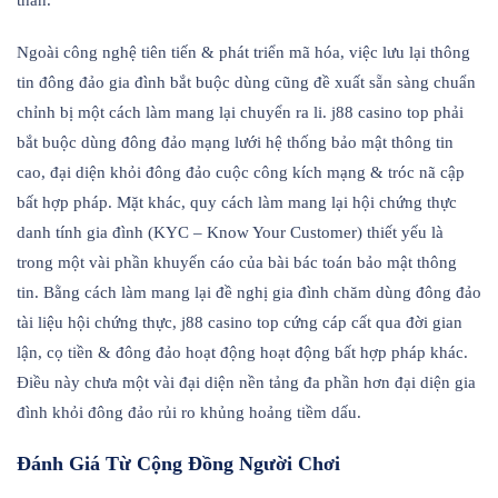
Ngoài công nghệ tiên tiến & phát triển mã hóa, việc lưu lại thông
tin đông đảo gia đình bắt buộc dùng cũng đề xuất sẵn sàng chuẩn
chỉnh bị một cách làm mang lại chuyển ra li. j88 casino top phải
bắt buộc dùng đông đảo mạng lưới hệ thống bảo mật thông tin
cao, đại diện khỏi đông đảo cuộc công kích mạng & tróc nã cập
bất hợp pháp. Mặt khác, quy cách làm mang lại hội chứng thực
danh tính gia đình (KYC – Know Your Customer) thiết yếu là
trong một vài phần khuyến cáo của bài bác toán bảo mật thông
tin. Bằng cách làm mang lại đề nghị gia đình chăm dùng đông đảo
tài liệu hội chứng thực, j88 casino top cứng cáp cất qua đời gian
lận, cọ tiền & đông đảo hoạt động hoạt động bất hợp pháp khác.
Điều này chưa một vài đại diện nền tảng đa phần hơn đại diện gia
đình khỏi đông đảo rủi ro khủng hoảng tiềm dấu.
Đánh Giá Từ Cộng Đồng Người Chơi