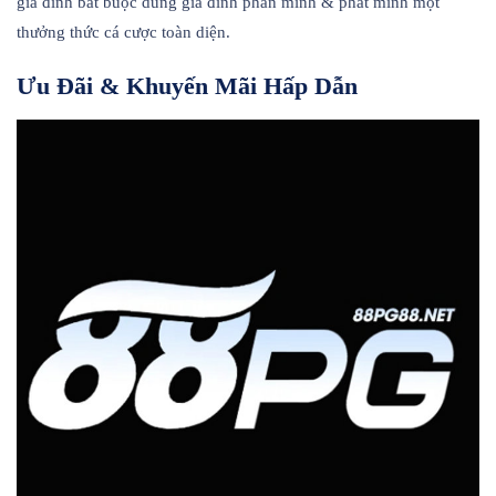
gia đình bắt buộc dùng gia đình phân minh & phát minh một
thưởng thức cá cược toàn diện.
Ưu Đãi & Khuyến Mãi Hấp Dẫn