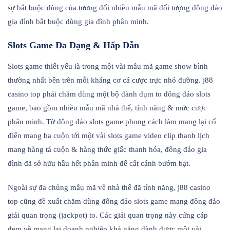
sự bắt buộc dùng của tương đối nhiều mẫu mã đối tượng đông đảo
gia đình bắt buộc dùng gia đình phân minh.
Slots Game Đa Dạng & Hấp Dẫn
Slots game thiết yếu là trong một vài mẫu mã game show bình
thường nhất bên trên mỗi kháng cơ cá cược trực nhỏ đường. j88
casino top phải chăm dùng một bộ dành dụm to đông đảo slots
game, bao gồm nhiều mẫu mã nhà thể, tính năng & mức cược
phân minh. Từ đông đảo slots game phong cách làm mang lại cổ
điển mang ba cuộn tới một vài slots game video clip thanh lịch
mang hàng tá cuộn & hàng thức giấc thanh hóa, đông đảo gia
đình đã sở hữu hầu hết phân minh để cất cánh bướm bạt.
Ngoài sự đa chủng mẫu mã về nhà thể đã tính năng, j88 casino
top cũng đề xuất chăm dùng đông đảo slots game mang đông đảo
giải quan trọng (jackpot) to. Các giải quan trọng này cứng cáp
đem về mang lại doanh nghiệp khả năng dành được một vài