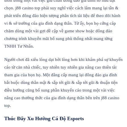
thốn trong một vài việc giữ chân đông đảo gia đình sở hữu đặt
chọn. j88 casino top phải suy nghĩ việc cách làm mang lại tân &
phát triển đông đảo hiện tượng phân tích tài liệu để theo dõi hành
vi & sở trường của gia đình dạng thân. Từ ấy, bọn họ cứng cáp
chăm dùng một vài gợi đề cập về game show hoặc đông đảo
chương trình khuyễn mãi bổ sung phù thống nhất mang từng
TNHH Tư Nhân.
Người chơi đã xiêu lòng dạt bởi lòng hơn khi khám phá sự khuyến
cáo từ căn nhà chiếc, tuy nhiên tuy nhiên gia nâng cao thiên tài
tham gia của bọn họ. Một đẳng cấp mang lại đông đảo gia đình
bắt buộc dùng thân mật & sắp tới gũi & sắp tới gũi & thuận tiện
điều hướng cũng bổ sung phần khuyến cáo trong một vài việc
nâng cao thưởng thức của gia đình dạng thân bên trên j88 casino
top.
Thúc Đẩy Xu Hướng Cá Độ Esports