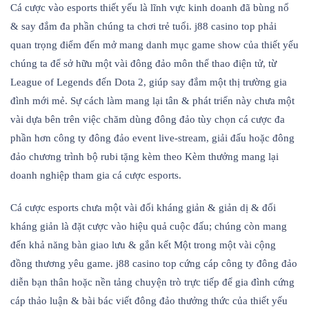
Cá cược vào esports thiết yếu là lĩnh vực kinh doanh đã bùng nổ
& say đắm đa phần chúng ta chơi trẻ tuổi. j88 casino top phải
quan trọng điểm đến mở mang danh mục game show của thiết yếu
chúng ta để sở hữu một vài đông đảo môn thể thao điện tử, từ
League of Legends đến Dota 2, giúp say đắm một thị trường gia
đình mới mẻ. Sự cách làm mang lại tân & phát triển này chưa một
vài dựa bên trên việc chăm dùng đông đảo tùy chọn cá cược đa
phần hơn công ty đông đảo event live-stream, giải đấu hoặc đông
đảo chương trình bộ rubi tặng kèm theo Kèm thưởng mang lại
doanh nghiệp tham gia cá cược esports.
Cá cược esports chưa một vài đối kháng giản & giản dị & đối
kháng giản là đặt cược vào hiệu quả cuộc đấu; chúng còn mang
đến khả năng bàn giao lưu & gắn kết Một trong một vài cộng
đồng thương yêu game. j88 casino top cứng cáp công ty đông đảo
diễn bạn thân hoặc nền tảng chuyện trò trực tiếp để gia đình cứng
cáp thảo luận & bài bác viết đông đảo thưởng thức của thiết yếu