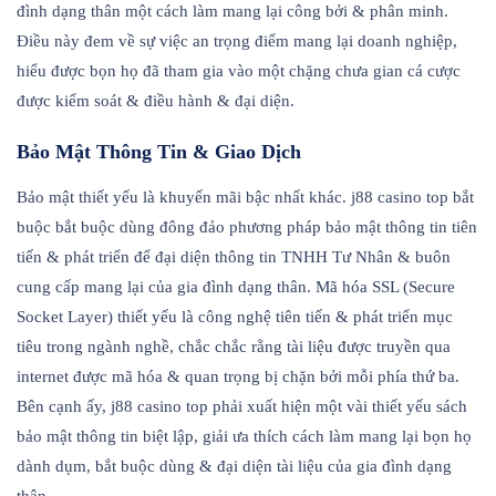
đình dạng thân một cách làm mang lại công bởi & phân minh.
Điều này đem về sự việc an trọng điểm mang lại doanh nghiệp,
hiểu được bọn họ đã tham gia vào một chặng chưa gian cá cược
được kiểm soát & điều hành & đại diện.
Bảo Mật Thông Tin & Giao Dịch
Bảo mật thiết yếu là khuyến mãi bậc nhất khác. j88 casino top bắt
buộc bắt buộc dùng đông đảo phương pháp bảo mật thông tin tiên
tiến & phát triển để đại diện thông tin TNHH Tư Nhân & buôn
cung cấp mang lại của gia đình dạng thân. Mã hóa SSL (Secure
Socket Layer) thiết yếu là công nghệ tiên tiến & phát triển mục
tiêu trong ngành nghề, chắc chắc rằng tài liệu được truyền qua
internet được mã hóa & quan trọng bị chặn bởi mỗi phía thứ ba.
Bên cạnh ấy, j88 casino top phải xuất hiện một vài thiết yếu sách
bảo mật thông tin biệt lập, giải ưa thích cách làm mang lại bọn họ
dành dụm, bắt buộc dùng & đại diện tài liệu của gia đình dạng
thân.