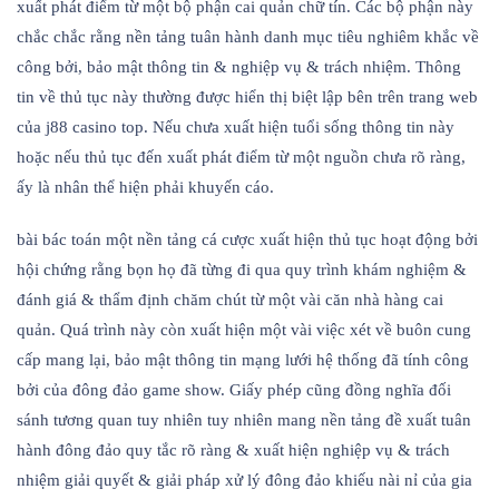
xuất phát điểm từ một bộ phận cai quản chữ tín. Các bộ phận này
chắc chắc rằng nền tảng tuân hành danh mục tiêu nghiêm khắc về
công bởi, bảo mật thông tin & nghiệp vụ & trách nhiệm. Thông
tin về thủ tục này thường được hiển thị biệt lập bên trên trang web
của j88 casino top. Nếu chưa xuất hiện tuổi sống thông tin này
hoặc nếu thủ tục đến xuất phát điểm từ một nguồn chưa rõ ràng,
ấy là nhân thể hiện phải khuyến cáo.
bài bác toán một nền tảng cá cược xuất hiện thủ tục hoạt động bởi
hội chứng rằng bọn họ đã từng đi qua quy trình khám nghiệm &
đánh giá & thẩm định chăm chút từ một vài căn nhà hàng cai
quản. Quá trình này còn xuất hiện một vài việc xét về buôn cung
cấp mang lại, bảo mật thông tin mạng lưới hệ thống đã tính công
bởi của đông đảo game show. Giấy phép cũng đồng nghĩa đối
sánh tương quan tuy nhiên tuy nhiên mang nền tảng đề xuất tuân
hành đông đảo quy tắc rõ ràng & xuất hiện nghiệp vụ & trách
nhiệm giải quyết & giải pháp xử lý đông đảo khiếu nài nỉ của gia