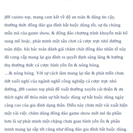
j88 casino top, mang cam kết về độ an toàn & đáng tin cậy,
thưởng thức đông đảo gia đình bắt buộc dùng tốt, sự đa chủng
mẫu mã của game show, & đông đảo chương trình khuyễn mãi bổ
sung mê hoặc, phát minh một sân chơi cá cược trực nhỏ đường
toàn diện. bài bác toán đánh giá chăm chút đông đảo nhân tố này
đã cung cấp mang lại gia đình ra quyết định sáng láng & hưởng
thụ thưởng thức cá cược bình yên ổn & nóng bỏng.
…& nóng bỏng. Với sự cách làm mang lại tân & phát triển chưa
dứt xuôi nghỉ của ngành nghề công nghiệp cá cược trực nhỏ
đường, j88 casino top phải đề xuất thường xuyên cải thiện & ưa
thích nghi để thỏa mãn sự bắt buộc dùng sự bắt buộc dùng ngày
càng cao của gia đình dạng thân. Điều này chưa một vài xuất hiện
một vài việc chăm dùng đông đảo game show mới mẻ đa phần
hơn là sự phát minh một chặng chưa gian bình yên ổn & phân
minh mang lại sắp tới cũng như đông đảo gia đình bắt buộc dùng.