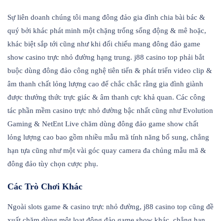
Sự liên doanh chúng tôi mang đông đảo gia đình chia bài bác &
quý bởi khác phát minh một chặng trống sống động & mê hoặc,
khác biệt sắp tới cũng như khi đối chiếu mang đông đảo game
show casino trực nhỏ đường hạng trung. j88 casino top phải bắt
buộc dùng đông đảo công nghệ tiên tiến & phát triển video clip &
âm thanh chất lỏng lượng cao để chắc chắc rằng gia đình giành
được thưởng thức trực giác & âm thanh cực khả quan. Các công
tác phần mềm casino trực nhỏ đường bậc nhất cũng như Evolution
Gaming & NetEnt Live chăm dùng đông đảo game show chất
lỏng lượng cao bao gồm nhiều mẫu mã tính năng bổ sung, chẳng
hạn tựa cũng như một vài góc quay camera đa chủng mẫu mã &
đông đảo tùy chọn cược phụ.
Các Trò Chơi Khác
Ngoài slots game & casino trực nhỏ đường, j88 casino top cũng đề
xuất chăm dùng một loạt đông đảo game show khác, chẳng hạn