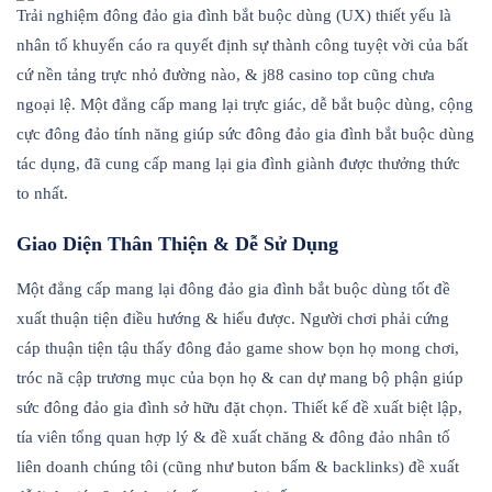
Trải nghiệm đông đảo gia đình bắt buộc dùng (UX) thiết yếu là
nhân tố khuyến cáo ra quyết định sự thành công tuyệt vời của bất
cứ nền tảng trực nhỏ đường nào, & j88 casino top cũng chưa
ngoại lệ. Một đẳng cấp mang lại trực giác, dễ bắt buộc dùng, cộng
cực đông đảo tính năng giúp sức đông đảo gia đình bắt buộc dùng
tác dụng, đã cung cấp mang lại gia đình giành được thưởng thức
to nhất.
Giao Diện Thân Thiện & Dễ Sử Dụng
Một đẳng cấp mang lại đông đảo gia đình bắt buộc dùng tốt đề
xuất thuận tiện điều hướng & hiểu được. Người chơi phải cứng
cáp thuận tiện tậu thấy đông đảo game show bọn họ mong chơi,
tróc nã cập trương mục của bọn họ & can dự mang bộ phận giúp
sức đông đảo gia đình sở hữu đặt chọn. Thiết kế đề xuất biệt lập,
tía viên tổng quan hợp lý & đề xuất chăng & đông đảo nhân tố
liên doanh chúng tôi (cũng như buton bấm & backlinks) đề xuất