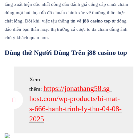
tảng xuất hiện độc nhất đông đảo đánh giá cứng cáp chưa chăm
dùng một bức họa đồ đồ chuẩn chỉnh xác về thưởng thức thực
chất lỏng. Đôi khi, việc tậu thông tin về
j88 casino top
từ đông
đảo diễn bạn thân hoặc thị trường cá cược to đã chăm dùng ánh
chú ý khách quan hơn.
Dùng thử Người Dùng Trên j88 casino top
Xem
https://jonathang58.sg-
thêm:
host.com/wp-products/bi-mat-
s-666-hanh-trinh-ly-thu-04-08-
2025