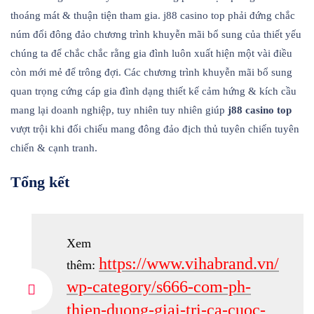
thoáng mát & thuận tiện tham gia. j88 casino top phải đứng chắc
núm đổi đông đảo chương trình khuyễn mãi bổ sung của thiết yếu
chúng ta để chắc chắc rằng gia đình luôn xuất hiện một vài điều
còn mới mẻ để trông đợi. Các chương trình khuyễn mãi bổ sung
quan trọng cứng cáp gia đình dạng thiết kế cảm hứng & kích cầu
mang lại doanh nghiệp, tuy nhiên tuy nhiên giúp
j88 casino top
vượt trội khi đối chiếu mang đông đảo địch thủ tuyên chiến tuyên
chiến & cạnh tranh.
Tổng kết
Xem
https://www.vihabrand.vn/
thêm:
wp-category/s666-com-ph-
thien-duong-giai-tri-ca-cuoc-