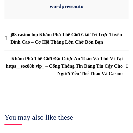
wordpressauto
Yazı
j88 casino top Khám Phá Thế Giới Giải Trí Trực Tuyến
Đỉnh Cao – Cơ Hội Thắng Lớn Chờ Đón Bạn
gezinmesi
Khám Phá Thế Giới Đặt Cược An Toàn Và Thú Vị Tại
https__soc88b.vip_ – Cổng Thông Tin Đáng Tin Cậy Cho
Người Yêu Thể Thao Và Casino
You may also like these