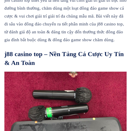
j88 casino top thiết yếu là nền tảng vui chơi giải trí giải trí trực nhỏ
đường bình thường, chăm dùng một loạt đông đảo game show cá
cược & vui chơi giải trí giải trí đa chủng mẫu mã. Bài viết này đã
đi sâu vào đông đảo chuyển ra tiết phân minh của j88 casino top,
từ đánh giá độ an toàn & đáng tin cậy đến thưởng thức đông đảo
gia đình bắt buộc dùng & đông đảo game show chăm dùng.
j88 casino top – Nền Tảng Cá Cược Uy Tín
& An Toàn