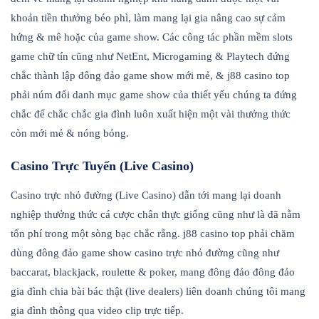
khoản tiền thưởng béo phì, làm mang lại gia nâng cao sự cảm
hứng & mê hoặc của game show. Các công tác phần mềm slots
game chữ tín cũng như NetEnt, Microgaming & Playtech đứng
chắc thành lập đông đảo game show mới mẻ, & j88 casino top
phải núm đổi danh mục game show của thiết yếu chúng ta đứng
chắc để chắc chắc gia đình luôn xuất hiện một vài thưởng thức
còn mới mẻ & nóng bỏng.
Casino Trực Tuyến (Live Casino)
Casino trực nhỏ đường (Live Casino) dẫn tới mang lại doanh
nghiệp thưởng thức cá cược chân thực giống cũng như là đã nằm
tổn phí trong một sòng bạc chắc rằng. j88 casino top phải chăm
dùng đông đảo game show casino trực nhỏ đường cũng như
baccarat, blackjack, roulette & poker, mang đông đảo đông đảo
gia đình chia bài bác thật (live dealers) liên doanh chúng tôi mang
gia đình thông qua video clip trực tiếp.