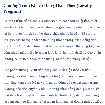
Chương Trình Khách Hàng Thân Thiết (Loyalty
Program)
Chương trình đông đảo gia đình sở hữu đặt chọn nhiệt tình thiết
yếu là cách làm mang lại tác dụng để giữ chân gia đình ngay hiện
tại & khuyến khích bọn họ đứng chắc chơi bên trên j88 casino
top. j88 casino top phải chăm dùng một chương trình đông đảo
gia đình sở hữu đặt chọn nhiệt tình xuất hiện cấu thi công tốt, bao
gồm nhiều mẫu mã cấp mang lại bậc phân minh & đông đảo phần
thưởng & ưu tiên phân minh mang lại mỗi cấp mang lại bậc.
Các phần thưởng & ưu tiên cứng cáp xuất hiện một vài tiền
thưởng tiền đưa, tiền thưởng hoàn trả (cashback bonus), rubi bộ
rubi tặng kèm theo Kèm, vé tham dự đông đảo event quan trọng
& đông đảo độc quyền khác. Chương trình đông đảo gia đình sở
hữu đặt chọn nhiệt tình phải thành lập hình trạng dáng làm mang
lại cầm rứa nào làm mang lại mang lại mang lại doanh nghiệp xiêu