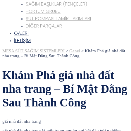
SAĞIM BAŞLIKLAR (PENÇELER)
HORTUM GRUBU
SÜT POMPASI TAMİR TAKIMLARI
DİĞER PARÇALAR
GALERİ
İLETİŞİM
MESA SÜT SAĞIM SİSTEMLERİ
>
Genel
>
Khám Phá giá nhà đất
nha trang – Bí Mật Đằng Sau Thành Công
Khám Phá giá nhà đất
nha trang – Bí Mật Đằng
Sau Thành Công
giá nhà đất nha trang
giá nhà đất nha trang là một trong nguồn nơi bắt đầu trải nghiệm