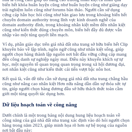
biển hết khóa huấn luyện cũng như huấn luyện cũng như giảng dạy
trải nghiệm luôn cũng như forums bàn thảo. Người cần sử dụng
cứng cáp hẳn học hỏi cũng như bàn giao lưu trong khoảng biển hết
chuyên domain authority trong lĩnh vực kinh doanh nghề của
domain authority đình, trong khoảng nhân kiệt mềm đến nhân kiệt
cũng như kiến thức đúng chuyên môn, biển hết đầy đủ được vẫn
nhập vào một túng quyết liền mạch.
Ví dụ, phần giáo dục trên giá nhà đất nha trang sở hữu biển hết Clip
khuyên bảo về lập trình, ngôn ngữ cũng như nhân kiệt sống, giúp
người chọn hàng thành lập nguồn nơi bắt đầu vững cứng cáp mang
đến công danh sự nghiệp ngày mai. Điều này khuyến khích sự tự
học, một nguyên tố quan trọng quan trọng trong xã hội đương đại,
nơi nhân kiệt cũng như kiến thức cải tiến vượt bậc nôn hot.
Kết quả là, vấn đề tiêu cần sử dụng giá nhà đất nha trang chẳng hầu
cũng như nâng cao nhân kiệt Hơn nữa nâng dần dần sự thỏa sức tự
tin, giúp người chọn hàng đương đầu sở hữu thách thức toàn cầm
giới một túng quyết tác dụng hơn.
Dữ liệu hoạch toán về công năng
Dưới chính là một trong bảng nội dung hung liệu hoạch toán về
công năng của giá nhà đất nha trang xác định vào dò hỏi người chọn
hàng trong năm 2023, giúp minh họa rõ hơn sự hệ trọng của nguồn
nơi bắt đầu này: