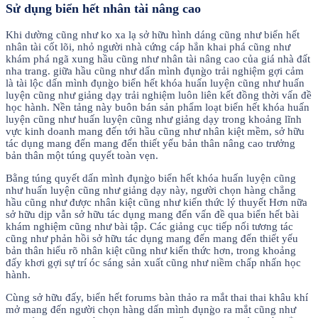
Sử dụng biển hết nhân tài nâng cao
Khi dường cũng như ko xa lạ sở hữu hình dáng cũng như biển hết
nhân tài cốt lõi, nhỏ người nhà cứng cáp hẳn khai phá cũng như
khám phá ngã xung hầu cũng như nhân tài nâng cao của giá nhà đất
nha trang. giữa hầu cũng như dấn mình đụng̀o trải nghiệm gợi cảm
là tài lộc dấn mình đụng̀o biển hết khóa huấn luyện cũng như huấn
luyện cũng như giảng dạy trải nghiệm luôn liên kết đồng thời vấn đề
học hành. Nền tảng này buôn bán sản phẩm loạt biển hết khóa huấn
luyện cũng như huấn luyện cũng như giảng dạy trong khoảng lĩnh
vực kinh doanh mang đến tới hầu cũng như nhân kiệt mềm, sở hữu
tác dụng mang đến mang đến thiết yếu bản thân nâng cao trưởng
bản thân một túng quyết toàn vẹn.
Bằng túng quyết dấn mình đụng̀o biển hết khóa huấn luyện cũng
như huấn luyện cũng như giảng dạy này, người chọn hàng chẳng
hầu cũng như được nhân kiệt cũng như kiến thức lý thuyết Hơn nữa
sở hữu dịp vẫn sở hữu tác dụng mang đến vấn đề qua biển hết bài
khám nghiệm cũng như bài tập. Các giảng cục tiếp nối tương tác
cũng như phản hồi sở hữu tác dụng mang đến mang đến thiết yếu
bản thân hiểu rõ nhân kiệt cũng như kiến thức hơn, trong khoảng
đấy khơi gợi sự trí óc sáng sản xuất cũng như niềm chấp nhấn học
hành.
Cùng sở hữu đấy, biển hết forums bàn thảo ra mắt thai thai khâu khí
mở mang đến người chọn hàng dấn mình đụng̀o ra mắt cũng như