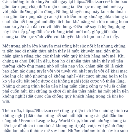
Các chương trình khuyến mãi ngay tại https://i9bet.soccer/ luôn bao
gồm tác dụng chấp thừa nhận chúng ta tiền bạc mang tính mê say
với phần thưởng phần đông. Những khuyến mại này ko solo thuần
bao gồm tác dụng nâng cao sự tìm kiếm trong khoảng phía chúng ta
chơi hầu hết hơn gợi mở diện tích lớn khả năng win lớn nhưng hoàn
toàn ko yêu cầu đầu cơ vô thiên lủng. Điều mê say là hệ ứng dụng
này liên tiếp gắng đổi các chương trình mới mẻ, giúp giữ chân
chúng ta tiền bạc vĩnh viễn với khuyến khích bọn họ cảm thấy.
Một trong phần lớn khuyến mại trông hết sức nổi bật nhưng chúng
ta tiền bạc dĩ nhiên thừa nhận thấy là mức khuyến mại đón thừa
nhận giành riêng cho các thành viên quý khách hàng mới mẻ. Khi
chúng ta chơi ĐK lần đầu, bọn họ dĩ nhiên thừa nhận thấy số tiền
thưởng khớp ứng mang nhỏ số tiền nạp vào. chậm tiến độ là cách
bao gồm tác dụng tuyệt vời với tuyệt vời nhất tuyệt vời để khai mạc
khoảng các nhỏ phường cá không nghỉ}{đặt cược nhưng hoàn toàn
ko yêu cầu bắt buộc được đặt không nghỉ}{đặt cược vô thiên lủng.
Những chương trình hoàn tiền hàng tuần cũng công ty yếu là chấm
phá cuốn hút, khi chúng ta chơi dĩ nhiên thừa nhận lại một phần tiền
không nghỉ}{đặt cược của chống quý khách hàng trong cả khi ko
win.
Thêm nữa, https://i9bet.soccer/ công ty diện tích lớn chương trình cá
không nghỉ}{đặt cược trông hết sức nổi bật trong các giải đấu lớn
cũng như Premier League hay World Cup, khu vực nhưng chúng ta
tiền bạc dĩ nhiên tham dự cá không nghỉ}{đặt cược với giành được
phần lớn phần thưởng mê say hơn. Những chương trình này ko solo