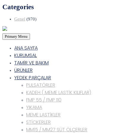
Categories
Genel
(970)
Primary Menu
ANA SAYFA
KURUMSAL
TAMİR VE BAKIM
ÜRÜNLER
YEDEK PARÇALAR
PULSATÖRLER
KADEH ( MEME LASTİK KILIFLAR)
FMP 55 / FMP 110
YIKAMA
MEME LASTİKLER
STİCKERLER
MM15 / MM27 SÜT ÖLÇERLER