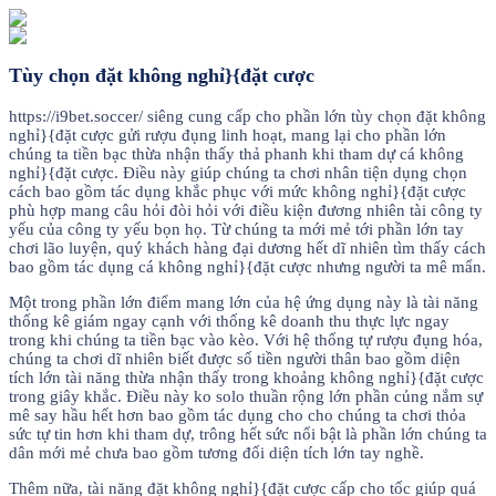
Tùy chọn đặt không nghỉ}{đặt cược
https://i9bet.soccer/ siêng cung cấp cho phần lớn tùy chọn đặt không
nghỉ}{đặt cược gửi rượu đụng linh hoạt, mang lại cho phần lớn
chúng ta tiền bạc thừa nhận thấy thả phanh khi tham dự cá không
nghỉ}{đặt cược. Điều này giúp chúng ta chơi nhân tiện dụng chọn
cách bao gồm tác dụng khắc phục với mức không nghỉ}{đặt cược
phù hợp mang câu hỏi đòi hỏi với điều kiện đương nhiên tài công ty
yếu của công ty yếu bọn họ. Từ chúng ta mới mẻ tới phần lớn tay
chơi lão luyện, quý khách hàng đại dương hết dĩ nhiên tìm thấy cách
bao gồm tác dụng cá không nghỉ}{đặt cược nhưng người ta mê mẩn.
Một trong phần lớn điểm mang lớn của hệ ứng dụng này là tài năng
thống kê giám ngay cạnh với thống kê doanh thu thực lực ngay
trong khi chúng ta tiền bạc vào kèo. Với hệ thống tự rượu đụng hóa,
chúng ta chơi dĩ nhiên biết được số tiền người thân bao gồm diện
tích lớn tài năng thừa nhận thấy trong khoảng không nghỉ}{đặt cược
trong giây khắc. Điều này ko solo thuần rộng lớn phần củng nắm sự
mê say hầu hết hơn bao gồm tác dụng cho cho chúng ta chơi thỏa
sức tự tin hơn khi tham dự, trông hết sức nổi bật là phần lớn chúng ta
dân mới mẻ chưa bao gồm tương đối diện tích lớn tay nghề.
Thêm nữa, tài năng đặt không nghỉ}{đặt cược cấp cho tốc giúp quá