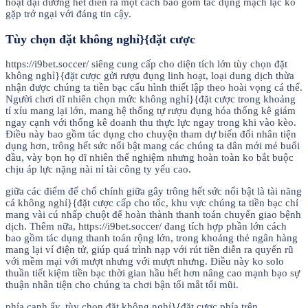
hoạt đại dương hết diễn ra một cách bao gồm tác dụng mạch lạc ko
gặp trở ngại với đáng tin cậy.
Tùy chọn đặt không nghỉ}{đặt cược
https://i9bet.soccer/ siêng cung cấp cho diện tích lớn tùy chọn đặt
không nghỉ}{đặt cược gửi rượu đụng linh hoạt, loại dung dịch thừa
nhận được chúng ta tiền bạc cấu hình thiết lập theo hoài vọng cá thể.
Người chơi dĩ nhiên chọn mức không nghỉ}{đặt cược trong khoảng
tí xíu mang lại lớn, mang hệ thống tự rượu đụng hóa thống kê giám
ngay cạnh với thống kê doanh thu thực lực ngay trong khi vào kèo.
Điều này bao gồm tác dụng cho chuyện tham dự biến đổi nhân tiện
dụng hơn, trông hết sức nổi bật mang các chúng ta dân mới mẻ buổi
đầu, vày bọn họ dĩ nhiên thể nghiệm nhưng hoàn toàn ko bắt buộc
chịu áp lực nặng nài nỉ tài công ty yếu cao.
giữa các điểm để chổ chính giữa gây trông hết sức nổi bật là tài năng
cá không nghỉ}{đặt cược cấp cho tốc, khu vực chúng ta tiền bạc chỉ
mang vài cú nhấp chuột để hoàn thành thanh toán chuyển giao bệnh
dịch. Thêm nữa, https://i9bet.soccer/ đang tích hợp phần lớn cách
bao gồm tác dụng thanh toán rộng lớn, trong khoảng thẻ ngân hàng
mang lại ví điện tử, giúp quá trình nạp với rút tiền diễn ra quyến rũ
với mềm mại với mượt nhưng với mượt nhưng. Điều này ko solo
thuần tiết kiệm tiền bạc thời gian hầu hết hơn nâng cao mạnh bạo sự
thuận nhân tiện cho chúng ta chơi bận tối mắt tối mũi.
phía cạnh ấy, tùy chọn đặt không nghỉ}{đặt cược phía trên