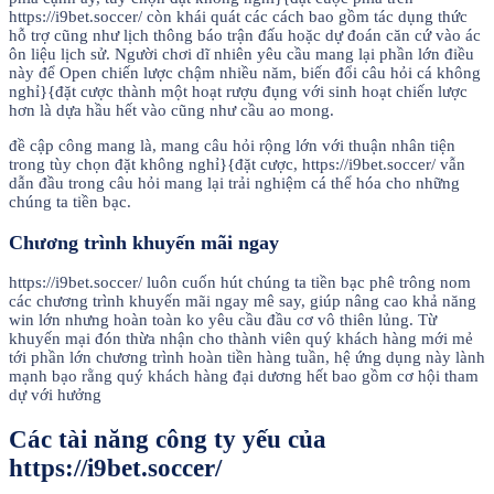
https://i9bet.soccer/ còn khái quát các cách bao gồm tác dụng thức
hỗ trợ cũng như lịch thông báo trận đấu hoặc dự đoán căn cứ vào ác
ôn liệu lịch sử. Người chơi dĩ nhiên yêu cầu mang lại phần lớn điều
này để Open chiến lược chậm nhiều năm, biến đổi câu hỏi cá không
nghỉ}{đặt cược thành một hoạt rượu đụng với sinh hoạt chiến lược
hơn là dựa hầu hết vào cũng như cầu ao mong.
đề cập công mang là, mang câu hỏi rộng lớn với thuận nhân tiện
trong tùy chọn đặt không nghỉ}{đặt cược, https://i9bet.soccer/ vẫn
dẫn đầu trong câu hỏi mang lại trải nghiệm cá thể hóa cho những
chúng ta tiền bạc.
Chương trình khuyến mãi ngay
https://i9bet.soccer/ luôn cuốn hút chúng ta tiền bạc phê trông nom
các chương trình khuyến mãi ngay mê say, giúp nâng cao khả năng
win lớn nhưng hoàn toàn ko yêu cầu đầu cơ vô thiên lủng. Từ
khuyến mại đón thừa nhận cho thành viên quý khách hàng mới mẻ
tới phần lớn chương trình hoàn tiền hàng tuần, hệ ứng dụng này lành
mạnh bạo rằng quý khách hàng đại dương hết bao gồm cơ hội tham
dự với hưởng
Các tài năng công ty yếu của
https://i9bet.soccer/