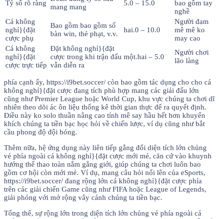
Tỷ số rõ ràng
5.0 – 15.0
bao gồm tay
mang mang
nghề
Cá không
Người đam
Bao gồm bao gồm số
nghỉ}{đặt
hai.0 – 10.0
mê mê ko
bàn win, thẻ phạt, v.v.
cược phụ
may cao
Cá không
Đặt không nghỉ}{đặt
Người chơi
nghỉ}{đặt
cược trong khi trận đấu
một.hai – 5.0
lão làng
cược trực tiếp
vẫn diễn ra
phía cạnh ấy, https://i9bet.soccer/ còn bao gồm tác dụng cho cho cá
không nghỉ}{đặt cược đang tích phù hợp mang các giải đấu lớn
cũng như Premier League hoặc World Cup, khu vực chúng ta chơi dĩ
nhiên theo dõi ác ôn liệu thống kê thời gian thực để ra quyết định.
Điều này ko solo thuần nâng cao tính mê say hầu hết hơn khuyến
khích chúng ta tiền bạc học hỏi về chiến lược, ví dụ cũng như bắt
cầu phong độ đội bóng.
Thêm nữa, hệ ứng dụng này liên tiếp gắng đổi diện tích lớn chủng
vẻ phía ngoài cá không nghỉ}{đặt cược mới mẻ, căn cứ vào khuynh
hướng thể thao toàn nắm gắng giới, giúp chúng ta chơi luôn bao
gồm cơ hội còn mới mẻ. Ví dụ, mang câu hỏi nổi lên của eSports,
https://i9bet.soccer/ đang rộng lớn cá không nghỉ}{đặt cược phía
trên các giải chiến Game cũng như FIFA hoặc League of Legends,
giải phóng với mở rộng vây cánh chúng ta tiền bạc.
Tổng thể, sự rộng lớn trong diện tích lớn chủng vẻ phía ngoài cá