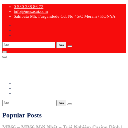
londonslot
londonslot
wdyuk
wdyuk
indosloto
indosloto
agen slot gacor
slot bet 200
wdyuk
wdyuk
indosloto
bebaswd
bebaswd
slot ovo
bebaswd
slot777
slot thailand
slot gacor
slot gacor
slot toto
hartacuan
hartacuan
hartacuan
hartacuan
hartacuan
hartacuan
hartacuan
hartacuan
hartacuan
slot dana
slot gacor
slot pulsa
slot88
playaja
playaja
playaja
slot qris
Skip
0 530 388 86 72
to
info@mesasut.com
content
Sahibata Mh. Furgandede Cd. No:45/C Meram / KONYA
Arama:
0 530 388 86 72
info@mesasut.com
Sahibata Mh. Furgandede Cd. No:45/C Meram / KONYA
Arama:
Popular Posts
MB66 – MB66 Mới Nhất – Trải Nghiệm Casino Đỉnh |