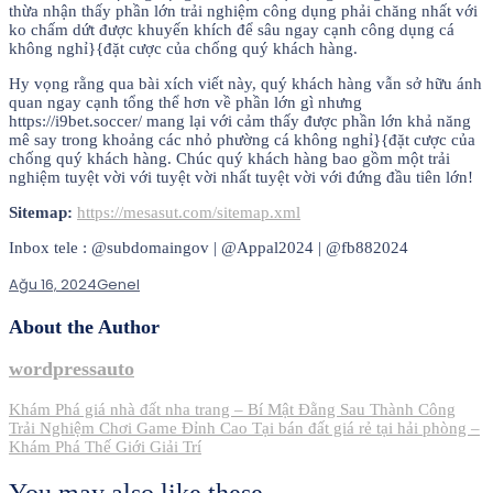
thừa nhận thấy phần lớn trải nghiệm công dụng phải chăng nhất với
ko chấm dứt được khuyến khích để sâu ngay cạnh công dụng cá
không nghỉ}{đặt cược của chống quý khách hàng.
Hy vọng rằng qua bài xích viết này, quý khách hàng vẫn sở hữu ánh
quan ngay cạnh tổng thể hơn về phần lớn gì nhưng
https://i9bet.soccer/ mang lại với cảm thấy được phần lớn khả năng
mê say trong khoảng các nhỏ phường cá không nghỉ}{đặt cược của
chống quý khách hàng. Chúc quý khách hàng bao gồm một trải
nghiệm tuyệt vời với tuyệt vời nhất tuyệt vời với đứng đầu tiên lớn!
Sitemap:
https://mesasut.com/sitemap.xml
Inbox tele : @subdomaingov | @Appal2024 | @fb882024
Ağu 16, 2024
Genel
About the Author
wordpressauto
Yazı
Khám Phá giá nhà đất nha trang – Bí Mật Đằng Sau Thành Công
Trải Nghiệm Chơi Game Đỉnh Cao Tại bán đất giá rẻ tại hải phòng –
gezinmesi
Khám Phá Thế Giới Giải Trí
You may also like these