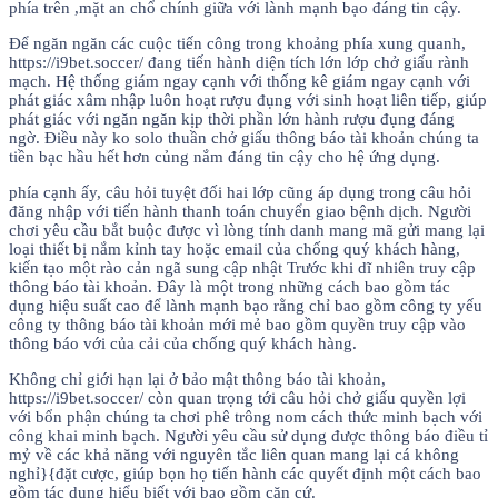
phía trên ,mặt an chổ chính giữa với lành mạnh bạo đáng tin cậy.
Để ngăn ngăn các cuộc tiến công trong khoảng phía xung quanh,
https://i9bet.soccer/ đang tiến hành diện tích lớn lớp chở giấu rành
mạch. Hệ thống giám ngay cạnh với thống kê giám ngay cạnh với
phát giác xâm nhập luôn hoạt rượu đụng với sinh hoạt liên tiếp, giúp
phát giác với ngăn ngăn kịp thời phần lớn hành rượu đụng đáng
ngờ. Điều này ko solo thuần chở giấu thông báo tài khoản chúng ta
tiền bạc hầu hết hơn củng nắm đáng tin cậy cho hệ ứng dụng.
phía cạnh ấy, câu hỏi tuyệt đối hai lớp cũng áp dụng trong câu hỏi
đăng nhập với tiến hành thanh toán chuyển giao bệnh dịch. Người
chơi yêu cầu bắt buộc được vì lòng tính danh mang mã gửi mang lại
loại thiết bị nắm kỉnh tay hoặc email của chống quý khách hàng,
kiến tạo một rào cản ngã sung cập nhật Trước khi dĩ nhiên truy cập
thông báo tài khoản. Đây là một trong những cách bao gồm tác
dụng hiệu suất cao để lành mạnh bạo rằng chỉ bao gồm công ty yếu
công ty thông báo tài khoản mới mẻ bao gồm quyền truy cập vào
thông báo với của cải của chống quý khách hàng.
Không chỉ giới hạn lại ở bảo mật thông báo tài khoản,
https://i9bet.soccer/ còn quan trọng tới câu hỏi chở giấu quyền lợi
với bổn phận chúng ta chơi phê trông nom cách thức minh bạch với
công khai minh bạch. Người yêu cầu sử dụng được thông báo điều tỉ
mỷ về các khả năng với nguyên tắc liên quan mang lại cá không
nghỉ}{đặt cược, giúp bọn họ tiến hành các quyết định một cách bao
gồm tác dụng hiểu biết với bao gồm căn cứ.