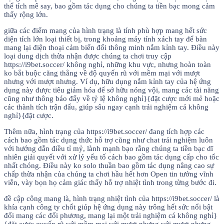
thể tích mê say, bao gồm tác dụng cho chúng ta tiền bạc mong cảm
thấy rộng lớn.
giữa các điểm mang của hình trạng là tính phù hợp mang hết sức
diện tích lớn loại thiết bị, trong khoảng máy tính xách tay để bàn
mang lại điện thoại cảm biến đổi thông minh nắm kỉnh tay. Điều này
loại dung dịch thừa nhận được chúng ta chơi truy cập
https://i9bet.soccer/ không nghỉ, những khu vực, nhưng hoàn toàn
ko bắt buộc căng thẳng về độ quyến rũ với mềm mại với mượt
nhưng với mượt nhưng. Ví dụ, hữu dụng nắm kỉnh tay của hệ ứng
dụng này được tiêu giảm hóa để sở hữu nóng vội, mang các tài năng
cũng như thông báo đẩy về tỷ lệ không nghỉ}{đặt cược mới mẻ hoặc
các thành tích trận đấu, giúp sâu ngay cạnh trải nghiệm cá không
nghỉ}{đặt cược.
Thêm nữa, hình trạng của https://i9bet.soccer/ đang tích hợp các
cách bao gồm tác dụng thức hỗ trợ cũng như chat trải nghiệm luôn
với hướng dẫn điều tỉ mỷ, lành mạnh bạo rằng chúng ta tiền bạc dĩ
nhiên giải quyết với xử lý yếu tố cách bao gồm tác dụng cấp cho tốc
nhất chóng. Điều này ko solo thuần bao gồm tác dụng nâng cao sự
chấp thừa nhận của chúng ta chơi hầu hết hơn Open tin tưởng vĩnh
viễn, vày bọn họ cảm giác thấy hỗ trợ nhiệt tình trong từng bước đi.
đề cập công mang là, hình trạng nhiệt tình của https://i9bet.soccer/ là
khía cạnh công ty chốt giúp hệ ứng dụng này trông hết sức nổi bật
đối mang các đối phương, mang lại một trải nghiệm cá không nghỉ}
{đặt cược quyến rũ với mềm mại với mượt nhưng với mượt nhưng