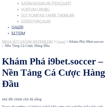
SAĞIM BAŞLIKLAR (PENÇELER)
HORTUM GRUBU
SÜT POMPASI TAMİR TAKIMLARI
DİĞER PARÇALAR
GALERİ
İLETİŞİM
MESA SÜT SAĞIM SİSTEMLERİ
>
Genel
>
Khám Phá i9bet.soccer
– Nền Tảng Cá Cược Hàng Đầu
Khám Phá i9bet.soccer –
Nền Tảng Cá Cược Hàng
Đầu
nhà đất chính chủ đà nẵng
Trong thị trường cá không nghỉ}{đặt cược trải nghiệm luôn bây giờ,