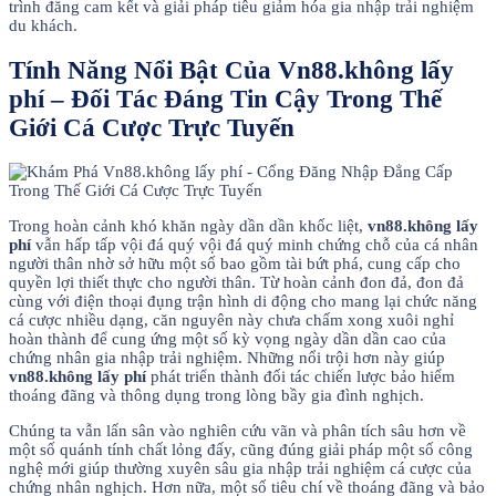
trình đăng cam kết và giải pháp tiêu giảm hóa gia nhập trải nghiệm
du khách.
Tính Năng Nổi Bật Của Vn88.không lấy
phí – Đối Tác Đáng Tin Cậy Trong Thế
Giới Cá Cược Trực Tuyến
Trong hoàn cảnh khó khăn ngày dần dần khốc liệt,
vn88.không lấy
phí
vẫn hấp tấp vội đá quý vội đá quý minh chứng chỗ của cá nhân
người thân nhờ sở hữu một số bao gồm tài bứt phá, cung cấp cho
quyền lợi thiết thực cho người thân. Từ hoàn cảnh đon đả, đon đả
cùng với điện thoại đụng trận hình di động cho mang lại chức năng
cá cược nhiều dạng, căn nguyên này chưa chấm xong xuôi nghỉ
hoàn thành để cung ứng một số kỳ vọng ngày dần dần cao của
chứng nhân gia nhập trải nghiệm. Những nổi trội hơn này giúp
vn88.không lấy phí
phát triển thành đối tác chiến lược bảo hiểm
thoáng đãng và thông dụng trong lòng bầy gia đình nghịch.
Chúng ta vẫn lấn sân vào nghiên cứu vãn và phân tích sâu hơn về
một số quánh tính chất lỏng đấy, cũng đúng giải pháp một số công
nghệ mới giúp thường xuyên sâu gia nhập trải nghiệm cá cược của
chứng nhân nghịch. Hơn nữa, một số tiêu chí về thoáng đãng và bảo