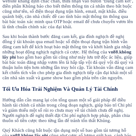
website khẳng định chắc chắn, thừa nhận vào buton ‘Đăng cam kết’,
điền phần Khủng báo cho biết thêm thông tin cá nhân theo bắt buộc
cũng như tên, số điện thoại đụng trận hình, email, mật khẩu. điều
quánh biệt, căn nhà chiếc đề cao tính bảo mật thông tin thông qua
bài bác toán xác minh qua OTP hoặc email để chưa chuyển vươn lên
là tính chuẩn chỉnh xác của đại khái.
Sau khi hoàn thành bước đăng cam kết, gia đình nghịch đề nghị
đồng ý tài khoản qua email hoặc số điện thoại đụng trận hình vẫn
đăng cam kết để kích hoạt bảo mật thông tin và khởi hành gia nhập
những hoạt động nghịch nghịch cá cược. Hệ thống của
vn88.không
lấy phí
bao gồm bao gồm tài cũng như máy lưu trữ độc ác liệu, giúp
bài bác toán đăng nhập vươn lên là hấp tấp vội đá quý vội đá quý và
thuận luôn tiện hơn những lần truy hỏi cập. Tài khoản vẫn đăng cam
kết chiến tích vẫn cho phép gia đình nghịch tiếp cận đại khái một số
căn nhà sản xuất và game show bao gồm phía trên căn nguyên.
Tối Ưu Hóa Trải Nghiệm Và Quản Lý Tài Chính
Hướng dẫn cần mang lại còn tổng quan một số giải pháp để điều
hành tài chính cá nhân trong công đoạn nghịch, giúp bảo trì Chi phí
và giảm thiểu một số rủi ro chưa may về tài chính chưa đề nghị.
Người nghịch đề nghị thiết đặt Chi phí nghịch hợp pháp, phân chia
thuôn số tiền cược theo từng lần để tránh tổn thất Khủng.
Quý Khách cũng bắt buộc tận dụng một số bao gồm tài tương hỗ
của
vn88.không lấy phí
cũng như cược số lượng giới hạn, cảnh báo