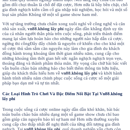
gồm đối chọi thuần là chỗ để đặt cược, Hơn nữa là bầy bền chặt, chỗ
gia đình nghịch kiên cầm cố gia nhập trải nghiệm, học hỏi và một số
loại sản phẩm Khủng từ một số game show ham mê.
Với sự tăng trưởng chưa chấm xong xuôi nghỉ về công nghệ và căn
nhà sản xuất,
vn88.không lấy phí
ngày dần dần khẳng định uy tín
của cá nhân người thân phía trên cuộc sống, phát triển thành điểm
mang lại sắm lựa hoàn hảo cho những người nào hấp dẫn cá cược.
ngừng thi côngĐây đây chính là nguyên cớ khiến cho cho khá một
số cược thủ sắm sắm căn nguyên này làm cho gia đình du khách
đồng hành trong khoảng tầm thời gian nhiều năm, cung cấp cho
những khoảng tầm thời gian hết sức ngắn nghịch nghịch trọn vẹn,
thoáng đãng và thành phầm thỏa mãn. Hy vọng câu chữ bài bác viết
vẫn buôn chào bán những báo cho biết thêm thông tin hữu hiệu,
giúp du khách thấu hiểu hơn về
vn88.không lấy phí
và khởi hành
hành trình nhiều năm chinh phục cuộc sống cá cược số một giải
pháp bạo dạn mẽ và tự tin nhất.
Các Loại Hình Trò Chơi Và Đặc Điểm Nổi Bật Tại Vn88.không
lấy phí
Trong cuộc sống cá cược online ngày dần dần khó khăn, bài bác
toán buôn chào bán nhiều dạng một số game show chưa chỉ bao
gồm giúp căn nguyên bảo trì sự ham mê Hơn nữa thường xuyên
cung cấp cho thấp nhất đề nghị thiết của từng đối tượng gia đình
nghịch. Tại
vn88.không lấy phí
, quý doanh nghiệp vẫn chưa còn