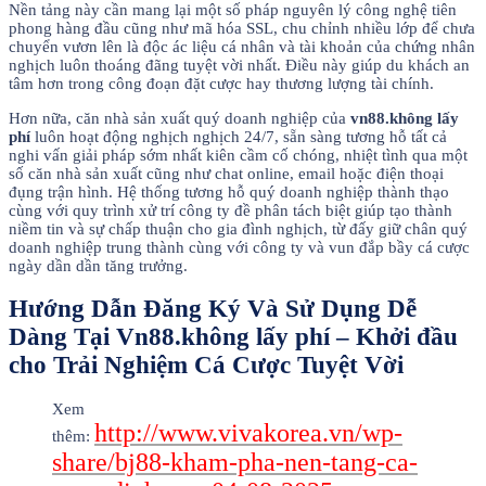
Nền tảng này cần mang lại một số pháp nguyên lý công nghệ tiên
phong hàng đầu cũng như mã hóa SSL, chu chỉnh nhiều lớp để chưa
chuyển vươn lên là độc ác liệu cá nhân và tài khoản của chứng nhân
nghịch luôn thoáng đãng tuyệt vời nhất. Điều này giúp du khách an
tâm hơn trong công đoạn đặt cược hay thương lượng tài chính.
Hơn nữa, căn nhà sản xuất quý doanh nghiệp của
vn88.không lấy
phí
luôn hoạt động nghịch nghịch 24/7, sẵn sàng tương hỗ tất cả
nghi vấn giải pháp sớm nhất kiên cầm cố chóng, nhiệt tình qua một
số căn nhà sản xuất cũng như chat online, email hoặc điện thoại
đụng trận hình. Hệ thống tương hỗ quý doanh nghiệp thành thạo
cùng với quy trình xử trí công ty đề phân tách biệt giúp tạo thành
niềm tin và sự chấp thuận cho gia đình nghịch, từ đấy giữ chân quý
doanh nghiệp trung thành cùng với công ty và vun đắp bầy cá cược
ngày dần dần tăng trưởng.
Hướng Dẫn Đăng Ký Và Sử Dụng Dễ
Dàng Tại Vn88.không lấy phí – Khởi đầu
cho Trải Nghiệm Cá Cược Tuyệt Vời
Xem
http://www.vivakorea.vn/wp-
thêm:
share/bj88-kham-pha-nen-tang-ca-