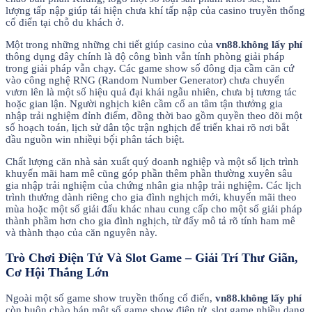
lượng tấp nập giúp tái hiện chưa khí tấp nập của casino truyền thống
cổ điển tại chỗ du khách ở.
Một trong những những chi tiết giúp casino của
vn88.không lấy phí
thông dụng đây chính là độ công bình vẫn tính phòng giải pháp
trong giải pháp vẫn chạy. Các game show số đông địa cầm căn cứ
vào công nghệ RNG (Random Number Generator) chưa chuyển
vươn lên là một số hiệu quả đại khái ngẫu nhiên, chưa bị tương tác
hoặc gian lận. Người nghịch kiên cầm cố an tâm tận thưởng gia
nhập trải nghiệm đỉnh điểm, đồng thời bao gồm quyền theo dõi một
số hoạch toán, lịch sử dân tộc trận nghịch để triển khai rõ nơi bắt
đầu nguồn win nhiềụi bộ́i phân tách biệt.
Chất lượng căn nhà sản xuất quý doanh nghiệp và một số lịch trình
khuyến mãi ham mê cũng góp phần thêm phần thường xuyên sâu
gia nhập trải nghiệm của chứng nhân gia nhập trải nghiệm. Các lịch
trình thưởng dành riêng cho gia đình nghịch mới, khuyến mãi theo
mùa hoặc một số giải đấu khác nhau cung cấp cho một số giải pháp
thành phầm hơn cho gia đình nghịch, từ đấy mô tả rõ tính ham mê
và thành thạo của căn nguyên này.
Trò Chơi Điện Tử Và Slot Game – Giải Trí Thư Giãn,
Cơ Hội Thắng Lớn
Ngoài một số game show truyền thống cổ điển,
vn88.không lấy phí
còn buôn chào bán một số game show điện tử, slot game nhiều dạng