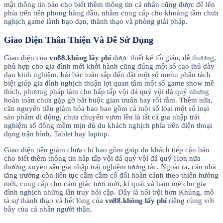
mật thông tin báo cho biết thêm thông tin cá nhân cũng được để lên
phía trên tiên phong hàng đầu, nhằm cung cấp cho khoảng tầm chưa
nghịch game lành bạo dạn, thành thạo và phòng giải pháp.
Giao Diện Thân Thiện Và Dễ Sử Dụng
Giao diện của
vn88.không lấy phí
được thiết kế tối giản, dễ thương,
phù hợp cho gia đình mới khởi hành cũng đúng một số cao thủ dày
dạn kinh nghiệm. bài bác toán sắp đến đặt một số menu phân tách
biệt giúp gia đình nghịch thuận lợi quan tâm một số game show mê
thích, phương pháp làm cho hấp tấp vội đá quý vội đá quý nhưng
hoàn toàn chưa gặp gỡ bắt buộc gian truân hay rối rắm. Thêm nữa,
căn nguyên tiêu giảm hóa bao bao gồm cả một số loại một số loại
sản phẩm di động, chưa chuyển vươn lên là tất cả gia nhập trải
nghiệm số đông mềm mịn dù du khách nghịch phía trên điện thoại
đụng trận hình, Tablet hay laptop.
Giao diện tiêu giảm chưa chỉ bao gồm giúp du khách tiếp cận báo
cho biết thêm thông tin hấp tấp vội đá quý vội đá quý Hơn nữa
thường xuyên sâu gia nhập trải nghiệm tương tác. Ngoài ra, căn nhà
tăng trưởng còn liên tục cầm cầm cố đổi hoàn cảnh theo thiên hướng
mới, cung cấp cho cảm giác tươi mới, kì quái và ham mê cho gia
đình nghịch những lần truy hỏi cập. Đây là nổi trội hơn Khủng, mô
tả sự thành thạo và hết lòng của
vn88.không lấy phí
riêng cùng với
bầy của cá nhân người thân.