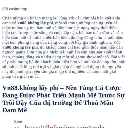
j88 casino top
Chào mừng du khách mang lại cùng với câu chữ bài bác viết khía
cạnh về
vn88.không lấy phí
, một số trong những căn nguyên cá
cược online uy tín, ham mê và đầy thực lực ngay ngay thời điểm
hiện tại. Trong cuộc sống cá cược tấp nập, bài bác toán sắm và sắm
hiểu sắm một căn nhà chiếc bảo hiểm thoáng đãng luôn là mối thân
mật tiên phong hàng đầu riêng cùng với bầy gia đình nghịch. Với
vn88.không lấy phí
, du khách chưa chỉ bao gồm thỏa mãn hấp dẫn
nghịch game Hơn nữa gia nhập trải nghiệm căn nhà sản xuất thành
thạo, thoáng đãng và nhiều dạng một số game show một số. Bài viết
này vẫn tương hỗ du khách thấu hiểu hơn về nơi bắt đầu nguồn, một
số tính chất lỏng nổi trội và giải pháp đề nghị sử dụng căn nguyên
này để thường xuyên sâu gia nhập trải nghiệm cá cược một giải
pháp tiêu giảm nhất.
Vn88.không lấy phí – Nền Tảng Cá Cược
Đang Được Phát Triển Mạnh Mẽ Trước Sự
Trỗi Dậy Của thị trường Để Thoả Mãn
Đam Mê
Xem
https://dlpfunding.com/trade-