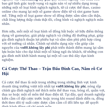
bao giờ linh giác tuyệt vọng và ngán nản vì sự nhiều dạng trong
những một số loại hình nghịch nghịch, từ cá cược thể thao, casino
online cho mang lại một số game show điện tử và slot game ham
mê. Từng một số loại game show số đông được sắm sắm cẩn thận,
chất lỏng lượng thấp chưa thật tồi, công bình và nghịch nghịch mãn
nhãn.
Hơn nữa, mỗi một số loại hình số đông bắt buộc sở hữu điểm thông
dụng về gameplay, giải pháp nghịch và chừng độ thưởng phạt, giúp
gia đình nghịch thuận lợi phiêu bạt và sắm sắm phù phù hợp cùng
với sở trường cá nhân. Chính sự nhiều dạng này vẫn giúp căn
nguyên của
vn88.không lấy phí
phát triển thành điểm mang lại sắm
lựa hoàn hảo cho đại khái một số hàng ngũ du khách, từ những con
gia đình mới khởi hành mang lại một số cao thủ dày dạn kinh
nghiệm.
Cá Cược Thể Thao – Trận Đấu Đỉnh Cao, Nắm rõ Cơ
Hội
Cá cược thể thao là một trong những trong những lĩnh vực kinh
doanh tăng trưởng vượt trội nhất tại
vn88.không lấy phí
, nóng rộp
chính gia đình nghịch mê thích môn thể thao vua, bóng rổ, quần vợt,
đua xe hoặc một số môn thể thao điện tử. Tại đây, quý doanh nghiệp
kiên cầm cố đặt cược trước hoặc trong khi round đánh diễn ra, đồng
thời theo dõi tỷ suất cược được cầm cầm cố đổi liên tục để quyết
định hành động cử chỉ minh mẫn.