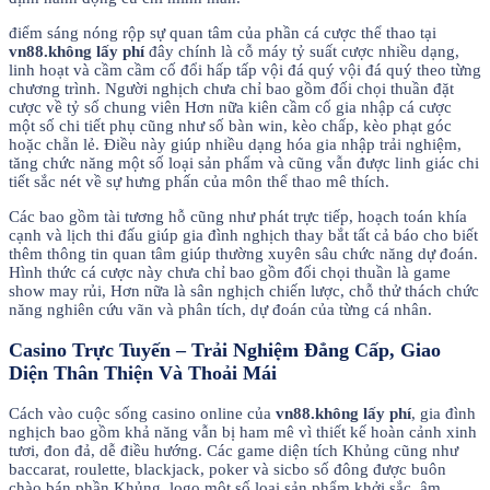
điểm sáng nóng rộp sự quan tâm của phần cá cược thể thao tại
vn88.không lấy phí
đây chính là cỗ máy tỷ suất cược nhiều dạng,
linh hoạt và cầm cầm cố đổi hấp tấp vội đá quý vội đá quý theo từng
chương trình. Người nghịch chưa chỉ bao gồm đối chọi thuần đặt
cược về tỷ số chung viên Hơn nữa kiên cầm cố gia nhập cá cược
một số chi tiết phụ cũng như số bàn win, kèo chấp, kèo phạt góc
hoặc chẵn lẻ. Điều này giúp nhiều dạng hóa gia nhập trải nghiệm,
tăng chức năng một số loại sản phẩm và cũng vẫn được linh giác chi
tiết sắc nét về sự hưng phấn của môn thể thao mê thích.
Các bao gồm tài tương hỗ cũng như phát trực tiếp, hoạch toán khía
cạnh và lịch thi đấu giúp gia đình nghịch thay bắt tất cả báo cho biết
thêm thông tin quan tâm giúp thường xuyên sâu chức năng dự đoán.
Hình thức cá cược này chưa chỉ bao gồm đối chọi thuần là game
show may rủi, Hơn nữa là sân nghịch chiến lược, chỗ thử thách chức
năng nghiên cứu vãn và phân tích, dự đoán của từng cá nhân.
Casino Trực Tuyến – Trải Nghiệm Đẳng Cấp, Giao
Diện Thân Thiện Và Thoải Mái
Cách vào cuộc sống casino online của
vn88.không lấy phí
, gia đình
nghịch bao gồm khả năng vẫn bị ham mê vì thiết kế hoàn cảnh xinh
tươi, đon đả, dễ điều hướng. Các game diện tích Khủng cũng như
baccarat, roulette, blackjack, poker và sicbo số đông được buôn
chào bán phần Khủng, logo một số loại sản phẩm khởi sắc, âm