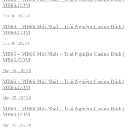
MB66.COM
Haz 06, 2026
0
MB66 – MB66 Mới Nhất – Trải Nghiệm Casino Đỉnh |
MB66.COM
Haz 06, 2026
0
MB66 – MB66 Mới Nhất – Trải Nghiệm Casino Đỉnh |
MB66.COM
May 05, 2026
0
MB66 – MB66 Mới Nhất – Trải Nghiệm Casino Đỉnh |
MB66.COM
May 05, 2026
0
MB66 – MB66 Mới Nhất – Trải Nghiệm Casino Đỉnh |
MB66.COM
May 05, 2026
0