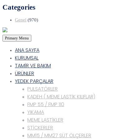
Categories
Genel
(970)
Primary Menu
ANA SAYFA
KURUMSAL
TAMİR VE BAKIM
ÜRÜNLER
YEDEK PARÇALAR
PULSATÖRLER
KADEH ( MEME LASTİK KILIFLAR)
FMP 55 / FMP 110
YIKAMA
MEME LASTİKLER
STİCKERLER
MM15 / MM27 SÜT ÖLÇERLER