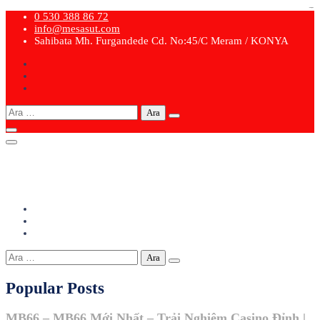
londonslot
londonslot
wdyuk
wdyuk
indosloto
indosloto
agen slot gacor
slot bet 200
wdyuk
wdyuk
indosloto
bebaswd
bebaswd
slot ovo
bebaswd
slot777
slot thailand
slot gacor
slot gacor
slot toto
hartacuan
hartacuan
hartacuan
hartacuan
hartacuan
hartacuan
hartacuan
hartacuan
hartacuan
slot dana
slot gacor
slot pulsa
slot88
playaja
playaja
playaja
slot qris
Skip
0 530 388 86 72
to
info@mesasut.com
content
Sahibata Mh. Furgandede Cd. No:45/C Meram / KONYA
Arama:
0 530 388 86 72
info@mesasut.com
Sahibata Mh. Furgandede Cd. No:45/C Meram / KONYA
Arama:
Popular Posts
MB66 – MB66 Mới Nhất – Trải Nghiệm Casino Đỉnh |