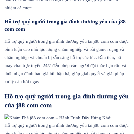
nhiệm cá cược.
Hỗ trợ quý người trong gia đình thương yêu của j88
com com
Hỗ trợ quý người trong gia đình thương yêu tại j88 com com được
bình luận cao nhờ lực lượng chăm nghiệp và bài gamer dạng và
chăm nghiệp và chuẩn bị sẵn sàng hỗ trợ các lúc. Đầu tiên, bộ
máy chat trực tuyến 24/7 đến phép các người đặt thắc bận rộn và
thừa nhận đánh báo giá hối hận hả, giúp giải quyết và giải pháp
xử lý câu hỏi ngay
Hỗ trợ quý người trong gia đình thương yêu
của j88 com com
Hỗ trợ quý người trong gia đình thương yêu tại j88 com com được
bình luận cao nhờ lực lượng chăm nghiệp và bài gamer dạng và