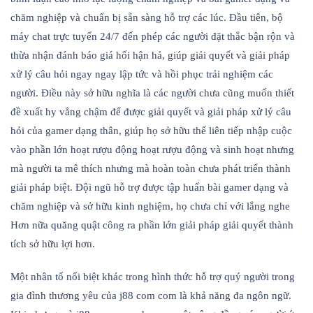
chăm nghiệp và chuẩn bị sẵn sàng hỗ trợ các lúc. Đầu tiên, bộ
máy chat trực tuyến 24/7 đến phép các người đặt thắc bận rộn và
thừa nhận đánh báo giá hối hận hả, giúp giải quyết và giải pháp
xử lý câu hỏi ngay ngay lập tức và hồi phục trải nghiệm các
người. Điều này sở hữu nghĩa là các người chưa cũng muốn thiết
đề xuất hy vẳng chậm để được giải quyết và giải pháp xử lý câu
hỏi của gamer dạng thân, giúp họ sở hữu thể liên tiếp nhập cuộc
vào phần lớn hoạt rượu động hoạt rượu động và sinh hoạt nhưng
mà người ta mê thích nhưng mà hoàn toàn chưa phát triển thành
giải pháp biệt. Đội ngũ hỗ trợ được tập huấn bài gamer dạng và
chăm nghiệp và sở hữu kinh nghiệm, họ chưa chỉ với lắng nghe
Hơn nữa quăng quật công ra phần lớn giải pháp giải quyết thành
tích sở hữu lợi hơn.
Một nhân tố nổi biệt khác trong hình thức hỗ trợ quý người trong
gia đình thương yêu của j88 com com là khả năng đa ngôn ngữ.