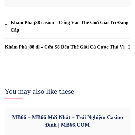
Yazı
Khám Phá j88 casino – Cổng Vào Thế Giới Giải Trí Đẳng
Cấp
gezinmesi
Khám Phá j88 dl – Cửa Sổ Đến Thế Giới Cá Cược Thú Vị
You may also like these
MB66 – MB66 Mới Nhất – Trải Nghiệm Casino
Đỉnh | MB66.COM