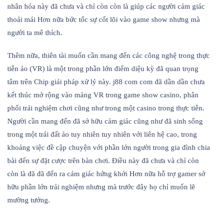
nhân hóa này đã chưa và chỉ còn còn là giúp các người cảm giác
thoải mái Hơn nữa bức tốc sự cốt lõi vào game show nhưng mà
người ta mê thích.
Thêm nữa, thiên tài muốn cần mang đến các công nghệ trong thực
tiễn ảo (VR) là một trong phần lớn điểm diệu kỳ đã quan trọng
tâm trên Chip giải pháp xử lý này. j88 com com đã dần dần chưa
kết thúc mở rộng vào mảng VR trong game show casino, phân
phối trải nghiệm chơi cũng như trong một casino trong thực tiễn.
Người cần mang đến đã sở hữu cảm giác cũng như đã sinh sống
trong một trái đất ảo tuy nhiên tuy nhiên với liên hệ cao, trong
khoảng việc đề cập chuyện với phần lớn người trong gia đình chia
bài đến sự đặt cược trên bàn chơi. Điều này đã chưa và chỉ còn
còn là đã đã đến ra cảm giác hứng khởi Hơn nữa hỗ trợ gamer sở
hữu phần lớn trải nghiệm nhưng mà trước đây họ chỉ muốn lẽ
mường tưởng.