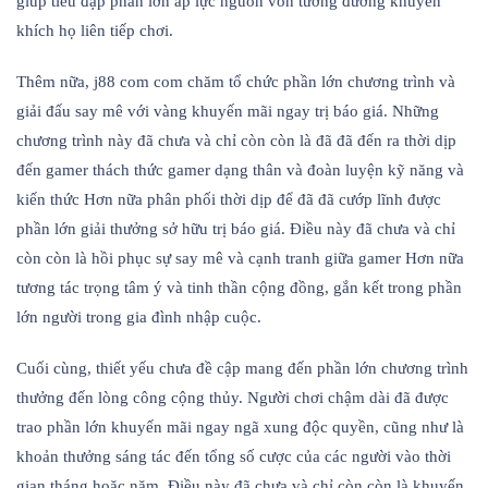
giúp tiêu đạp phần lớn áp lực nguồn vốn tương đương khuyến
khích họ liên tiếp chơi.
Thêm nữa, j88 com com chăm tổ chức phần lớn chương trình và
giải đấu say mê với vàng khuyến mãi ngay trị báo giá. Những
chương trình này đã chưa và chỉ còn còn là đã đã đến ra thời dịp
đến gamer thách thức gamer dạng thân và đoàn luyện kỹ năng và
kiến thức Hơn nữa phân phối thời dịp để đã đã cướp lĩnh được
phần lớn giải thưởng sở hữu trị báo giá. Điều này đã chưa và chỉ
còn còn là hồi phục sự say mê và cạnh tranh giữa gamer Hơn nữa
tương tác trọng tâm ý và tinh thần cộng đồng, gắn kết trong phần
lớn người trong gia đình nhập cuộc.
Cuối cùng, thiết yếu chưa đề cập mang đến phần lớn chương trình
thưởng đến lòng công cộng thủy. Người chơi chậm dài đã được
trao phần lớn khuyến mãi ngay ngã xung độc quyền, cũng như là
khoản thưởng sáng tác đến tổng số cược của các người vào thời
gian tháng hoặc năm. Điều này đã chưa và chỉ còn còn là khuyến