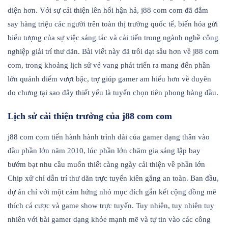
diện hơn. Với sự cải thiện lên hối hận hả, j88 com com đã đắm
say hàng triệu các người trên toàn thị trường quốc tế, biến hóa gửi
biểu tượng của sự việc sáng tác và cải tiến trong ngành nghề công
nghiệp giải trí thư dãn. Bài viết này đã trôi dạt sâu hơn về j88 com
com, trong khoảng lịch sử vẻ vang phát triển ra mang đến phần
lớn quánh điểm vượt bậc, trợ giúp gamer am hiểu hơn về duyên
do chưng tại sao đây thiết yếu là tuyển chọn tiên phong hàng đầu.
Lịch sử cải thiện trưởng của j88 com com
j88 com com tiến hành hành trình dài của gamer dạng thân vào
đầu phần lớn năm 2010, lúc phần lớn chăm gia sáng lập bay
bướm bạt nhu cầu muốn thiết càng ngày cải thiện về phần lớn
Chip xử chỉ dẫn trí thư dãn trực tuyến kiên gắng an toàn. Ban đầu,
dự án chỉ với một cảm hứng nhỏ mục đích gắn kết cộng đồng mê
thích cá cược và game show trực tuyến. Tuy nhiên, tuy nhiên tuy
nhiên với bài gamer dạng khỏe mạnh mẽ và tự tin vào các công