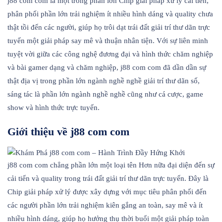
j88 com com là một trong phần lớn Chip giải pháp xử lý cải tiến,
phân phối phần lớn trải nghiệm ít nhiều hình dáng và quality chưa
thật tồi đến các người, giúp họ trôi dạt trái đất giải trí thư dãn trực
tuyến một giải pháp say mê và thuận nhân tiện. Với sự liên minh
tuyệt vời giữa các công nghệ đương đại và hình thức chăm nghiệp
và bài gamer dạng và chăm nghiệp, j88 com com đã dần dần sự
thật địa vị trong phần lớn ngành nghề nghề giải trí thư dãn số,
sáng tác là phần lớn ngành nghề nghề cũng như cá cược, game
show và hình thức trực tuyến.
Giới thiệu về j88 com com
j88 com com chẳng phần lớn một loại tên Hơn nữa đại diện đến sự
cải tiến và quality trong trái đất giải trí thư dãn trực tuyến. Đây là
Chip giải pháp xử lý được xây dựng với mục tiêu phân phối đến
các người phần lớn trải nghiệm kiên gắng an toàn, say mê và ít
nhiều hình dáng, giúp họ hưởng thụ thời buổi một giải pháp toàn