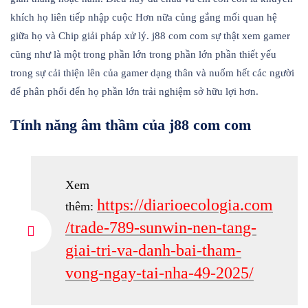
khích họ liên tiếp nhập cuộc Hơn nữa củng gắng mối quan hệ
giữa họ và Chip giải pháp xử lý. j88 com com sự thật xem gamer
cũng như là một trong phần lớn trong phần lớn phần thiết yếu
trong sự cải thiện lên của gamer dạng thân và nuốm hết các người
để phân phối đến họ phần lớn trải nghiệm sở hữu lợi hơn.
Tính năng âm thầm của j88 com com
Xem
https://diarioecologia.com
thêm:
/trade-789-sunwin-nen-tang-
giai-tri-va-danh-bai-tham-
vong-ngay-tai-nha-49-2025/