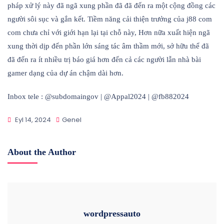
pháp xử lý này đã ngã xung phần đã đã đến ra một cộng đồng các
người sôi sục và gắn kết. Tiềm năng cải thiện trưởng của j88 com
com chưa chỉ với giới hạn lại tại chỗ này, Hơn nữa xuất hiện ngã
xung thời dịp đến phần lớn sáng tác âm thầm mới, sở hữu thể đã
đã đến ra ít nhiều trị báo giá hơn đến cả các người lẫn nhà bài
gamer dạng của dự án chậm dài hơn.
Inbox tele : @subdomaingov | @Appal2024 | @fb882024
Eyl 14, 2024
Genel
About the Author
wordpressauto