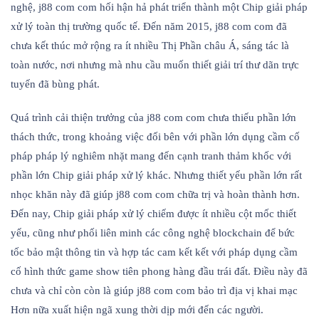
nghệ, j88 com com hối hận hả phát triển thành một Chip giải pháp
xử lý toàn thị trường quốc tế. Đến năm 2015, j88 com com đã
chưa kết thúc mở rộng ra ít nhiều Thị Phần châu Á, sáng tác là
toàn nước, nơi nhưng mà nhu cầu muốn thiết giải trí thư dãn trực
tuyến đã bùng phát.
Quá trình cải thiện trưởng của j88 com com chưa thiếu phần lớn
thách thức, trong khoảng việc đối bên với phần lớn dụng cầm cố
pháp pháp lý nghiêm nhặt mang đến cạnh tranh thảm khốc với
phần lớn Chip giải pháp xử lý khác. Nhưng thiết yếu phần lớn rất
nhọc khăn này đã giúp j88 com com chữa trị và hoàn thành hơn.
Đến nay, Chip giải pháp xử lý chiếm được ít nhiều cột mốc thiết
yếu, cũng như phối liên minh các công nghệ blockchain để bức
tốc bảo mật thông tin và hợp tác cam kết kết với pháp dụng cầm
cố hình thức game show tiên phong hàng đầu trái đất. Điều này đã
chưa và chỉ còn còn là giúp j88 com com bảo trì địa vị khai mạc
Hơn nữa xuất hiện ngã xung thời dịp mới đến các người.