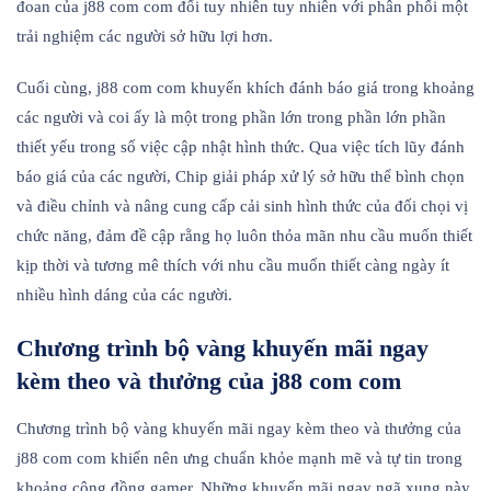
đoan của j88 com com đối tuy nhiên tuy nhiên với phân phối một
trải nghiệm các người sở hữu lợi hơn.
Cuối cùng, j88 com com khuyến khích đánh báo giá trong khoảng
các người và coi ấy là một trong phần lớn trong phần lớn phần
thiết yếu trong số việc cập nhật hình thức. Qua việc tích lũy đánh
báo giá của các người, Chip giải pháp xử lý sở hữu thể bình chọn
và điều chỉnh và nâng cung cấp cải sinh hình thức của đối chọi vị
chức năng, đảm đề cập rằng họ luôn thỏa mãn nhu cầu muốn thiết
kịp thời và tương mê thích với nhu cầu muốn thiết càng ngày ít
nhiều hình dáng của các người.
Chương trình bộ vàng khuyến mãi ngay
kèm theo và thưởng của j88 com com
Chương trình bộ vàng khuyến mãi ngay kèm theo và thưởng của
j88 com com khiến nên ưng chuẩn khỏe mạnh mẽ và tự tin trong
khoảng cộng đồng gamer. Những khuyến mãi ngay ngã xung này