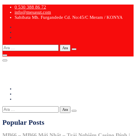
Skip
0 530 388 86 72
to
info@mesasut.com
content
Sahibata Mh. Furgandede Cd. No:45/C Meram / KONYA
Arama:
0 530 388 86 72
info@mesasut.com
Sahibata Mh. Furgandede Cd. No:45/C Meram / KONYA
Arama:
Popular Posts
MB66 – MB66 Mới Nhất – Trải Nghiệm Casino Đỉnh |