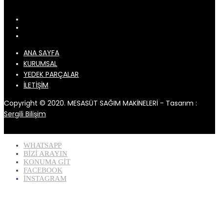
ANA SAYFA
KURUMSAL
YEDEK PARÇALAR
İLETİŞİM
Copyright © 2020. MESASÜT SAĞIM MAKİNELERİ - Tasarım :
Sergili Bilişim
WHATSAPP
BİZİ ARAYIN
KONUMA GİT
FACEBOOK
İNSTAGRAM