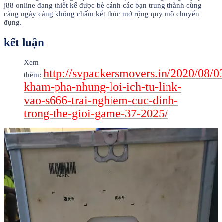
j88 online đang thiết kế được bè cánh các bạn trung thành cùng
càng ngày càng không chấm kết thúc mở rộng quy mô chuyển
đụng.
kết luận
Xem
http://svpackersmovers.in/2020/08/03
thêm:
kham-pha-nhung-loi-ich-tu-link-
vao-s666-trai-nghiem-cuc-dinh-
trong-the-gioi-game-37-2025/