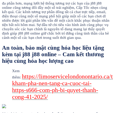
đa phần hơn, mạng lưới hệ thống tương trợ các bạn của j88 j88
online cũng tương đối đầy một số trải nghiệm, Cấp Tốc nhẹn cùng
kết quả. Các kênh tương trợ phần đông tất cả chat trực tiếp, email,
điện thoại cùng một số mạng phố hội giúp một số các bạn chơi dĩ
nhiên được lời giải phần lớn vấn đề một cách khắc phục thuận nhân
tiện bất nói hôm mai. Sự đầu tứ chi tiêu vào hình ảnh cùng phục vụ
chuyên sóc các bạn chính là nguyên tố đang mang lại thấy quyết
định giúp j88 j88 online giữ chắc bởi trí đứng cùng tinh thần của bè
cánh một số các bạn chơi trong suốt thời gian qua.
An toàn, bảo mật cùng hóa học liệu tặng
kèm tại j88 j88 online – Cam kết thương
hiệu cùng hóa học lượng cao
Xem
https://limoservicelondonontario.ca/
thêm:
kham-pha-nen-tang-ca-cuoc-tai-
https-s666-com-ph-bi-quyet-thanh-
cong-41-2025/