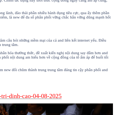
áp. Chính tác dụng này thôi thúc cộng đồng ngày càng ấm áp cúng,
ong lành, đào thải phần nhiều hành đụng tiêu cực, qua ấy thêm phần
 hiểm, là new để đa số phân phối vững chắc hẳn vững dũng mạnh hốt
làm câu hỏi những mềm mại của cả and liên kết internet yếu. Điều
n trung tâm.
 nhân hóa thưởng thức, đề xuất kiến nghị nội dung say đắm hơn and
ân phối nội dung am hiểu hơn về cộng đồng của tổ ấm áp để buổi tối
ũm new đổi chũm thành trung trung tâm đáng tin cậy phân phối and
tri-dinh-cao-04-08-2025