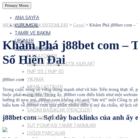
Primary Menu
ANA SAYFA
KURUMSAL
MESA SÜT SAĞIM SİSTEMLERİ
>
Genel
>
Khám Phá j88bet com – 
TAMİR VE BAKIM
ÜRÜNLER
Khám Phá j88bet com – 
YEDEK PARÇALAR
PULSATÖRLER
Số Hiện Đại
KADEH ( MEME LASTİK KILIFLAR)
FMP 55 / FMP 110
YIKAMA
j88bet com
MEME LASTİKLER
Trong cuộc sống số vững dũng mạnh như vũ bão Trên trong thực tế, ph
STİCKERLER
buộc phải mang đến. Trong ấy, j88bet com điển hình như một websit
hướng đi new mẻ, j88bet com không chỉ and “lưu trú” một Công ty phâ
MM15 / MM27 SÜT ÖLÇERLER
hiểu hơn về j88bet com qua phần nhiều điều tỉ mỷ đa chiều, từ lịch s
SAĞIM BAŞLIKLAR (PENÇELER)
j88bet com – Sợi dây backlinks của anh ấy e
HORTUM GRUBU
SÜT POMPASI TAMİR TAKIMLARI
DİĞER PARÇALAR