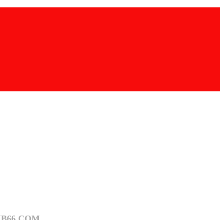
 MB66.COM