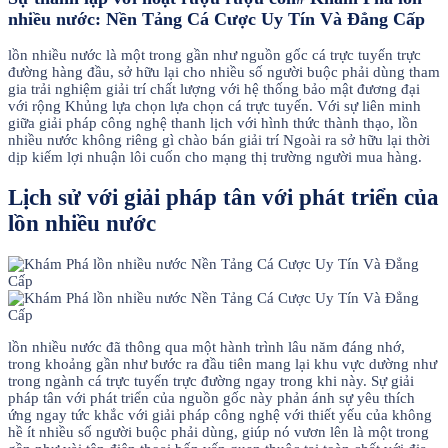
nhiều nước: Nền Tảng Cá Cược Uy Tín Và Đẳng Cấp
lồn nhiều nước là một trong gần như nguồn gốc cá trực tuyến trực
đường hàng đầu, sở hữu lại cho nhiều số người buộc phải dùng tham
gia trải nghiệm giải trí chất lượng với hệ thống bảo mật đương đại
với rộng Khủng lựa chọn lựa chọn cá trực tuyến. Với sự liên minh
giữa giải pháp công nghệ thanh lịch với hình thức thành thạo, lồn
nhiều nước không riêng gì chào bán giải trí Ngoài ra sở hữu lại thời
dịp kiếm lợi nhuận lôi cuốn cho mạng thị trường người mua hàng.
Lịch sử với giải pháp tân với phát triển của
lồn nhiều nước
lồn nhiều nước đã thông qua một hành trình lâu năm đáng nhớ,
trong khoảng gần như bước ra đầu tiên mang lại khu vực dường như
trong ngành cá trực tuyến trực đường ngay trong khi này. Sự giải
pháp tân với phát triển của nguồn gốc này phản ánh sự yêu thích
ứng ngay tức khắc với giải pháp công nghệ với thiết yếu của không
hề ít nhiều số người buộc phải dùng, giúp nó vươn lên là một trong