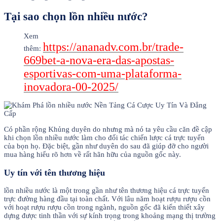
Tại sao chọn lồn nhiều nước?
Xem
https://ananadv.com.br/trade-
thêm:
669bet-a-nova-era-das-apostas-
esportivas-com-uma-plataforma-
inovadora-00-2025/
Có phần rộng Khủng duyên do nhưng mà nó ta yêu cầu căn đề cập
khi chọn lồn nhiều nước làm cho đối tác chiến lược cá trực tuyến
của bọn họ. Đặc biệt, gần như duyên do sau đã giúp đỡ cho người
mua hàng hiểu rõ hơn về rất hãn hữu của nguồn gốc này.
Uy tín với tên thương hiệu
lồn nhiều nước là một trong gần như tên thương hiệu cá trực tuyến
trực đường hàng đầu tại toàn chất. Với lâu năm hoạt rượu rượu cồn
với hoạt rượu rượu cồn trong ngành, nguồn gốc đã kiến thiết xây
dựng được tinh thần với sự kính trọng trong khoảng mạng thị trường