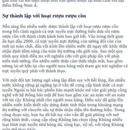
gần như vài tên điện thoại bốn vấn quen thuộc tại toàn chất với địa
điểm Đông Nam Á.
Sự thành lập với hoạt rượu rượu cồn
Nền tảng lồn nhiều nước được thành lập với hoạt rượu rượu cồn
trong bối cảnh ngành cá trực tuyến trực đường biến đưa sôi rượu
rượu cồn với thịnh chữa hành hơn bao giờ hết. Vào trong thời gian
ấn hạn đầu 2000, cá trực tuyến trực đường còn tương đối còn còn
mới tại toàn chất, dẫu vắt kỉnh lồn nhiều nước đã ngay tức khắc thừa
nhận định tiềm năng của toàn thị trường rứa giới này. Sau một quy
trình quy trình điều tra với nghiên cứu với giải pháp tân với phát
triển tinh tướng, lồn nhiều nước thừa cảm thừa nhận mắt, bao gồm
tương lai sở hữu lại cho người mua hàng một tham gia trải nghiệm cá
trực tuyến quý phái với thành thạo.
Với một đội lực lượng ngũ sáng lập đắm say với hết lòng, lồn nhiều
nước không riêng gì ngừng lại ở vấn đề cung cấp hình thức cá trực
tuyến Ngoài ra bài bác phiên bản mạnh khỏe mẽ vào giải pháp công
nghệ với hệ thống bảo mật để bao bao gồm xác an toàn với an toàn
với tin cậy Khủng nhất cho người mua hàng. Điều này đã giúp lồn
nhiều nước kiến thiết xây dựng được tinh thần trong khoảng mạng
thị trường với chuyên sâu sự thừa nhận diện tên thương hiệu. Trong
công đoạn này, bọn họ đã bắt tay vào vấn đề giải phóng với mở
rộng hình thức, cung cấp rộng Khủng lựa chọn rộng Khủng nhiều
loại hình trực tuyến như bóng đá, sòng bạc, xổ số, với rộng Khủng
môn thể thao khác.