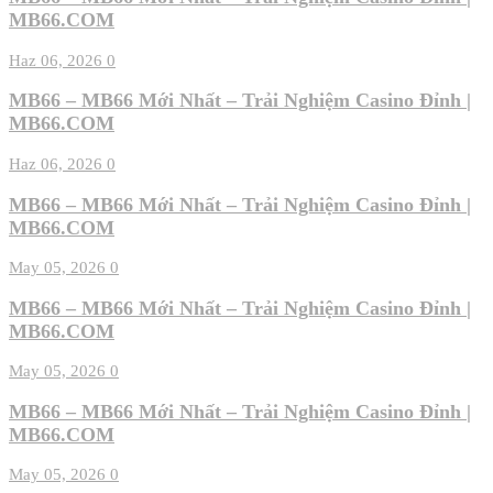
MB66.COM
Haz 06, 2026
0
MB66 – MB66 Mới Nhất – Trải Nghiệm Casino Đỉnh |
MB66.COM
Haz 06, 2026
0
MB66 – MB66 Mới Nhất – Trải Nghiệm Casino Đỉnh |
MB66.COM
May 05, 2026
0
MB66 – MB66 Mới Nhất – Trải Nghiệm Casino Đỉnh |
MB66.COM
May 05, 2026
0
MB66 – MB66 Mới Nhất – Trải Nghiệm Casino Đỉnh |
MB66.COM
May 05, 2026
0