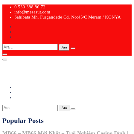
londonslot
londonslot
wdyuk
wdyuk
indosloto
indosloto
agen slot gacor
slot bet 200
wdyuk
wdyuk
indosloto
bebaswd
bebaswd
slot ovo
bebaswd
slot777
slot thailand
slot gacor
slot gacor
slot toto
hartacuan
hartacuan
hartacuan
hartacuan
hartacuan
hartacuan
hartacuan
hartacuan
hartacuan
slot dana
slot gacor
slot pulsa
slot88
playaja
playaja
playaja
slot qris
Skip
0 530 388 86 72
to
info@mesasut.com
content
Sahibata Mh. Furgandede Cd. No:45/C Meram / KONYA
Arama:
0 530 388 86 72
info@mesasut.com
Sahibata Mh. Furgandede Cd. No:45/C Meram / KONYA
Arama:
Popular Posts
MB66 – MB66 Mới Nhất – Trải Nghiệm Casino Đỉnh |