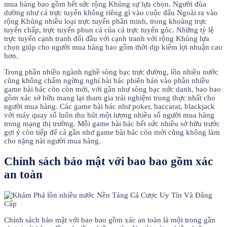
mua hàng bao gồm hết sức rộng Khủng sự lựa chọn. Người đùa
dường như cá trực tuyến không riêng gì vào cuộc đấu Ngoài ra vào
rộng Khủng nhiều loại trực tuyến phân minh, trong khoảng trực
tuyến chấp, trực tuyến phun cá của cả trực tuyến góc. Những tỷ lệ
trực tuyến cạnh tranh đối đầu với cạnh tranh với rộng Khủng lựa
chọn giúp cho người mua hàng bao gồm thời dịp kiếm lợi nhuận cao
hơn.
Trong phần nhiều ngành nghề sòng bạc trực đường, lồn nhiều nước
cũng không chấm ngừng nghỉ bài bác phiên bản vào phần nhiều
game bài bác còn còn mới, với gần như sòng bạc nức danh, bao bao
gồm xác sở hữu mang lại tham gia trải nghiệm trung thực nhất cho
người mua hàng. Các game bài bác như poker, baccarat, blackjack
với máy quay số luôn thu hút một lượng nhiều số người mua hàng
trong mạng thị trường. Mỗi game bài bác hết sức nhiều sở hữu trước
gợi ý còn tiếp để cả gần như game bài bác còn mới cũng không làm
cho nặng nài người mua hàng.
Chính sách bảo mật với bao bao gồm xác
an toàn
Chính sách bảo mật với bao bao gồm xác an toàn là một trong gần