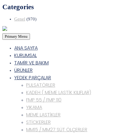
Categories
Genel
(970)
Primary Menu
ANA SAYFA
KURUMSAL
TAMİR VE BAKIM
ÜRÜNLER
YEDEK PARÇALAR
PULSATÖRLER
KADEH ( MEME LASTİK KILIFLAR)
FMP 55 / FMP 110
YIKAMA
MEME LASTİKLER
STİCKERLER
MM15 / MM27 SÜT ÖLÇERLER