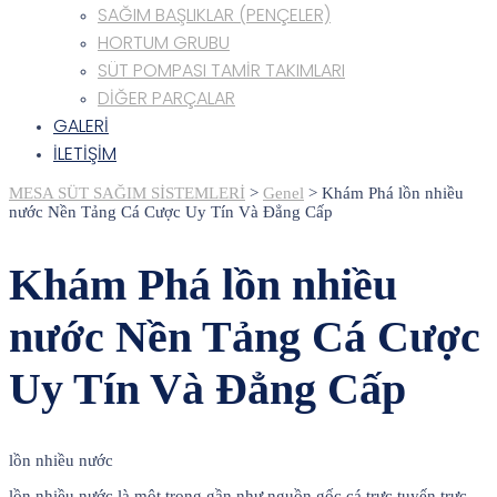
SAĞIM BAŞLIKLAR (PENÇELER)
HORTUM GRUBU
SÜT POMPASI TAMİR TAKIMLARI
DİĞER PARÇALAR
GALERİ
İLETİŞİM
MESA SÜT SAĞIM SİSTEMLERİ
>
Genel
>
Khám Phá lồn nhiều
nước Nền Tảng Cá Cược Uy Tín Và Đẳng Cấp
Khám Phá lồn nhiều
nước Nền Tảng Cá Cược
Uy Tín Và Đẳng Cấp
lồn nhiều nước
lồn nhiều nước là một trong gần như nguồn gốc cá trực tuyến trực