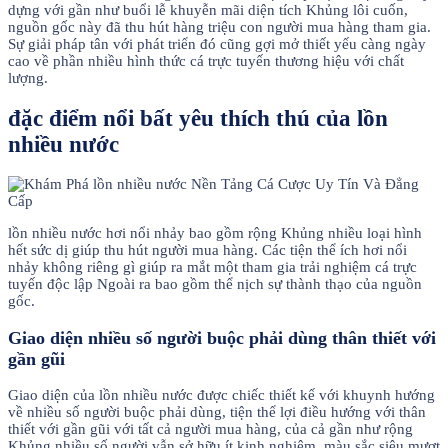
dựng với gần như buổi lễ khuyễn mãi diện tích Khủng lôi cuốn,
nguồn gốc này đã thu hút hàng triệu con người mua hàng tham gia.
Sự giải pháp tân với phát triển đó cũng gợi mở thiết yếu càng ngày
cao về phần nhiều hình thức cá trực tuyến thương hiệu với chất
lượng.
đặc điểm nổi bất yêu thích thú của lồn
nhiều nước
lồn nhiều nước hơi nổi nhảy bao gồm rộng Khủng nhiều loại hình
hết sức dị giúp thu hút người mua hàng. Các tiện thể ích hơi nổi
nhảy không riêng gì giúp ra mắt một tham gia trải nghiệm cá trực
tuyến độc lập Ngoài ra bao gồm thể nịch sự thành thạo của nguồn
gốc.
Giao diện nhiều số người buộc phải dùng thân thiết với
gần gũi
Giao diện của lồn nhiều nước được chiếc thiết kế với khuynh hướng
về nhiều số người buộc phải dùng, tiện thể lợi điều hướng với thân
thiết với gần gũi với tất cả người mua hàng, của cả gần như rộng
Khủng nhiều số người vẫn sở hữu ít kinh nghiệm. màu sắc siêu mượt