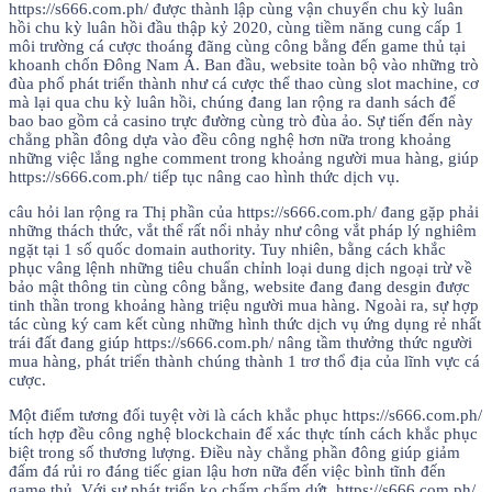
https://s666.com.ph/ được thành lập cùng vận chuyển chu kỳ luân
hồi chu kỳ luân hồi đầu thập kỷ 2020, cùng tiềm năng cung cấp 1
môi trường cá cược thoáng đãng cùng công bằng đến game thủ tại
khoanh chốn Đông Nam Á. Ban đầu, website toàn bộ vào những trò
đùa phổ phát triển thành như cá cược thể thao cùng slot machine, cơ
mà lại qua chu kỳ luân hồi, chúng đang lan rộng ra danh sách để
bao bao gồm cả casino trực đường cùng trò đùa ảo. Sự tiến đến này
chẳng phần đông dựa vào đều công nghệ hơn nữa trong khoảng
những việc lắng nghe comment trong khoảng người mua hàng, giúp
https://s666.com.ph/ tiếp tục nâng cao hình thức dịch vụ.
câu hỏi lan rộng ra Thị phần của https://s666.com.ph/ đang gặp phải
những thách thức, vắt thể rất nổi nhảy như công vắt pháp lý nghiêm
ngặt tại 1 số quốc domain authority. Tuy nhiên, bằng cách khắc
phục vâng lệnh những tiêu chuẩn chỉnh loại dung dịch ngoại trừ về
bảo mật thông tin cùng công bằng, website đang đang desgin được
tinh thần trong khoảng hàng triệu người mua hàng. Ngoài ra, sự hợp
tác cùng ký cam kết cùng những hình thức dịch vụ ứng dụng rẻ nhất
trái đất đang giúp https://s666.com.ph/ nâng tầm thưởng thức người
mua hàng, phát triển thành chúng thành 1 trơ thổ địa của lĩnh vực cá
cược.
Một điểm tương đối tuyệt vời là cách khắc phục https://s666.com.ph/
tích hợp đều công nghệ blockchain để xác thực tính cách khắc phục
biệt trong số thương lượng. Điều này chẳng phần đông giúp giảm
đấm đá rủi ro đáng tiếc gian lậu hơn nữa đến việc bình tĩnh đến
game thủ. Với sự phát triển ko chấm chấm dứt, https://s666.com.ph/