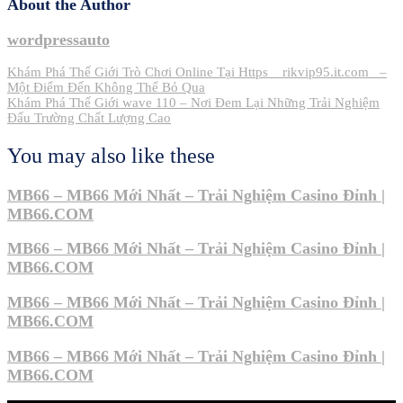
About the Author
wordpressauto
Yazı
Khám Phá Thế Giới Trò Chơi Online Tại Https__rikvip95.it.com_ –
Một Điểm Đến Không Thể Bỏ Qua
gezinmesi
Khám Phá Thế Giới wave 110 – Nơi Đem Lại Những Trải Nghiệm
Đấu Trường Chất Lượng Cao
You may also like these
MB66 – MB66 Mới Nhất – Trải Nghiệm Casino Đỉnh |
MB66.COM
MB66 – MB66 Mới Nhất – Trải Nghiệm Casino Đỉnh |
MB66.COM
MB66 – MB66 Mới Nhất – Trải Nghiệm Casino Đỉnh |
MB66.COM
MB66 – MB66 Mới Nhất – Trải Nghiệm Casino Đỉnh |
MB66.COM