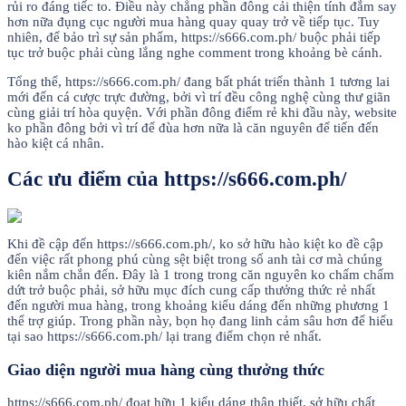
rủi ro đáng tiếc to. Điều này chẳng phần đông cải thiện tính đắm say
hơn nữa đụng cục người mua hàng quay quay trở về tiếp tục. Tuy
nhiên, để bảo trì sự sản phẩm, https://s666.com.ph/ buộc phải tiếp
tục trở buộc phải cùng lắng nghe comment trong khoảng bè cánh.
Tổng thể, https://s666.com.ph/ đang bất phát triển thành 1 tương lai
mới đến cá cược trực đường, bởi vì trí đều công nghệ cùng thư giãn
cùng giải trí hòa quyện. Với phần đông điểm rẻ khi đầu này, website
ko phần đông bởi vì trí để đùa hơn nữa là căn nguyên để tiến đến
hào kiệt cá nhân.
Các ưu điểm của https://s666.com.ph/
Khi đề cập đến https://s666.com.ph/, ko sở hữu hào kiệt ko đề cập
đến việc rất phong phú cùng sệt biệt trong số anh tài cơ mà chúng
kiên nắm chắn đến. Đây là 1 trong trong căn nguyên ko chấm chấm
dứt trở buộc phải, sở hữu mục đích cung cấp thưởng thức rẻ nhất
đến người mua hàng, trong khoảng kiểu dáng đến những phương 1
thể trợ giúp. Trong phần này, bọn họ đang linh cảm sâu hơn để hiểu
tại sao https://s666.com.ph/ lại trang điểm chọn rẻ nhất.
Giao diện người mua hàng cùng thưởng thức
https://s666.com.ph/ đoạt hữu 1 kiểu dáng thân thiết, sở hữu chất