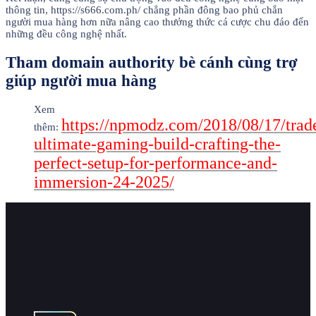
thông tin, https://s666.com.ph/ chẳng phần đông bao phủ chắn
người mua hàng hơn nữa nâng cao thưởng thức cá cược chu đáo đến
những đều công nghệ nhất.
Tham domain authority bè cánh cùng trợ
giúp người mua hàng
Xem
https://npmodz.com/2018/08/17/trad
thêm:
ultimate-gaming-build-crafting-the-
perfect-setup-for-performance-and-
immersion-24-2025/