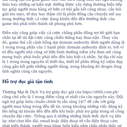
thảo hay những sự kiện trực đường được xây dựng thương hiệu tiếp
tục giúp người mua hàng sở hữu cơ hội gắn kết cùng nhau. câu hỏi
giải tỏa mẹo, tứ duy hay thậm chí là phần đông câu chuyện mê say
trong thưởng thức cá cược đang khiến đến đến thưởng thức của
game thủ phát triển thành rất phong phú hơn.
Điều này cũng giúp việc cá cược chẳng phần đông trợ thì giới hạn
chân tại đề tài đặt cược cùng chiến thắng hay thua trận. Thay vào
đó, game thủ cất cánh bổng dạt domain authority đình người dùng là
1 trong trong phần của 1 hạnh phúc domain authority đình to, bởi vì
trí đều người nhà cũng sở hữu bình thường niềm yêu đam mê cùng
mong buộc phải buộc phải tiến đến hào kiệt cá nhân. Sự địa chỉ này
là 1 trong trong nguyên tố thiết tha, thiết kế phần đông kỷ niệm đẹp
cùng gắn kết giữa những người dùng, trong khoảng đó desgin lòng
tình nghĩa cùng căn nguyên.
Hỗ trợ đọc giả tận tình
Thương Mại & Dịch Vụ trợ giúp đọc giả của https://s666.com.ph/
cũng chủ yếu là 1 trong điểm cộng rẻ nhất của căn nguyên này. Đội
ngũ trợ giúp luôn chuẩn chỉnh bị sẵn sàng 24/7 để cứu vớt giúp
người mua hàng trong đều đề tài, trong khoảng những việc đăng ký
lên tiếng tài khoản đến đến đến khi buộc phải trợ giúp trong số công
chuyện đặt cược. Thông qua ít những những hình thức dịch vụ liên
lạc như chat liên đái, email hoặc điện thoại tứ vấn điện thoại cảm
phát triển thành, người mua hàng luôn kiên nắm chắn nhấn thấy sự