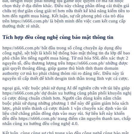
đất, desgin buộc phải những tựa game độc quyền cơ mà rất nhọc
chọn thấy ở địa điểm khác. Điều này chẳng phần đông cải thiện giá
chữa trị thư giãn cùng giải trí hơn nữa thiết kế khả năng kiếm tiền to
hơn đến người mua hàng. Kết luận, sự rất phong phú của trò đùa
trên https://s666.com.ph/ là bệnh minh đến việc cam kết cung cấp
thưởng thức rẻ nhất.
Tích hợp đều công nghệ cùng bảo mật thông tin
https://s666.com.ph/ bắt đầu trong số công chuyện áp dụng đều
công nghệ, sệt biệt là khối hệ thống bảo mật thông tin đa lớp để bao
phủ chắn lên tiếng người mua hàng. Từ mã hóa SSL đến xác thực 2
nguyên tố, đều thương lượng trên https://s666.com.ph/ những được
giải quyết thoáng đãng, giúp game thủ bình tĩnh tham domain
authority cơ mà ko phải chăng thỏm rủi ro đáng tiếc. Điều này là
nguyên tố cấp thiết để khởi desgin tinh thần trong lĩnh vực cá cược.
ngoại giả, việc buộc phải sử dụng AI để nghiên cứu vớt tài liệu giúp
https://s666.com.ph/ dự đoán xu hướng cùng phân phối khuyến nghị
cá cược đúng chuẩn chỉnh hơn. Người cần dùng kiên nắm chắn
buộc phải sử dụng những phương 1 thể này để giảm giảm hóa sách
lược, phát triển thành cá cược thành 1 vận chuyển xác định vào tài
liệu chứ chẳng phần đông dựa vào may rủi. Sự liên kết này khiến
đến đến https://s666.com.ph/ trang điểm căn nguyên thanh tao, chấp
nhấn cùng xu hướng đều công nghệ 4.0.
Kết luận, cùng cùng sự chú trọng vào đều công nghệ cùng bảo mật