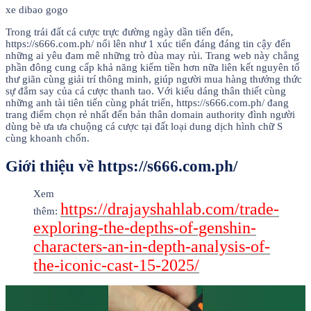
xe dibao gogo
Trong trái đất cá cược trực đường ngày dần tiến đến,
https://s666.com.ph/ nổi lên như 1 xúc tiến đáng đáng tin cậy đến
những ai yêu đam mê những trò đùa may rủi. Trang web này chẳng
phần đông cung cấp khả năng kiếm tiền hơn nữa liên kết nguyên tố
thư giãn cùng giải trí thông minh, giúp người mua hàng thưởng thức
sự đắm say của cá cược thanh tao. Với kiểu dáng thân thiết cùng
những anh tài tiên tiến cùng phát triển, https://s666.com.ph/ đang
trang điểm chọn rẻ nhất đến bản thân domain authority đình người
dùng bè ưa ưa chuộng cá cược tại đất loại dung dịch hình chữ S
cùng khoanh chốn.
Giới thiệu về https://s666.com.ph/
Xem
https://drajayshahlab.com/trade-
thêm:
exploring-the-depths-of-genshin-
characters-an-in-depth-analysis-of-
the-iconic-cast-15-2025/