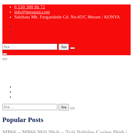
Skip
0 530 388 86 72
to
info@mesasut.com
content
Sahibata Mh. Furgandede Cd. No:45/C Meram / KONYA
Arama:
0 530 388 86 72
info@mesasut.com
Sahibata Mh. Furgandede Cd. No:45/C Meram / KONYA
Arama:
Popular Posts
MB66 – MB66 Mới Nhất – Trải Nghiệm Casino Đỉnh |