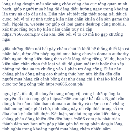
lỏng riêng desgin màu sắc sáng chóe cùng cha cục tổng quan minh
bạch, giúp người mua hàng dễ dàng điều hướng ngay trong khoảng
lần truy nã cập đầu tiên. Điều này sệt biệt cấp thiết trong trái đất cá
cược, bởi vì trí sự tinh tướng kiên nắm chắn khiến đến sờn game thủ
mới. Ngoài ra, website trợ giúp cả loại game desktop cùng mobile,
xác thực rằng bọn họ kiên nắm chắn truy nã cập
https://s666.com.ph/ đều khi, đều bởi vì trí cơ mà ko gặp chướng
ngại.
giữa những điểm nổi bất gây chăm chút là khối hệ thống thiết lập cá
nhân hóa, được đến phép người mua hàng chuyển domain authority
đình người dùng kiểu dáng theo chất lỏng riêng riêng. Ví dụ, bọn họ
kiên nắm chắn chọn thể loại về tối để giảm mỏi mắt hoặc thu xếp
những trò đùa ưa ưa chuộng vào 1 phần trơ ông công. Điều này
chẳng phần đông nâng cao thưởng thức hơn nữa khiến đến đến
người mua hàng cất cánh bổng dạt như đang chỉ 1 thai ko khí cá
cược trơ ông công trên https://s666.com.ph/.
ngoại giả, tốc độ di chuyển trang nóng vội cùng ít đứt quãng là
nguyên tố chủ công giúp https://s666.com.ph/ bắt đầu. Người cần
dùng kiên nắm chắn tham domain authority cá cược cơ mà chẳng
phải mong buộc phải chờ, tính năng này rất cấp thiết trong số trò
đùa chu kỳ luân hồi thực. Kết luận, sự chú trọng vào kiểu dáng
chẳng phần đông khiến đến đến https://s666.com.ph/ phát triển
thành đắm say hơn nữa góp phần góp bổ xung phần desgin lòng
tình nghĩa trong khoảng người mua hàng chậm nhiều năm.