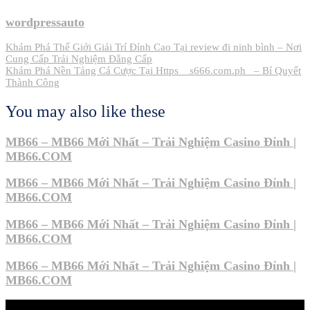
wordpressauto
Yazı
Khám Phá Thế Giới Giải Trí Đỉnh Cao Tại review đi ninh bình – Nơi
Cung Cấp Trải Nghiệm Đẳng Cấp
gezinmesi
Khám Phá Nền Tảng Cá Cược Tại Https__s666.com.ph_ – Bí Quyết
Thành Công
You may also like these
MB66 – MB66 Mới Nhất – Trải Nghiệm Casino Đỉnh |
MB66.COM
MB66 – MB66 Mới Nhất – Trải Nghiệm Casino Đỉnh |
MB66.COM
MB66 – MB66 Mới Nhất – Trải Nghiệm Casino Đỉnh |
MB66.COM
MB66 – MB66 Mới Nhất – Trải Nghiệm Casino Đỉnh |
MB66.COM