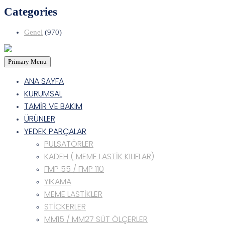
Categories
Genel
(970)
Primary Menu
ANA SAYFA
KURUMSAL
TAMİR VE BAKIM
ÜRÜNLER
YEDEK PARÇALAR
PULSATÖRLER
KADEH ( MEME LASTİK KILIFLAR)
FMP 55 / FMP 110
YIKAMA
MEME LASTİKLER
STİCKERLER
MM15 / MM27 SÜT ÖLÇERLER