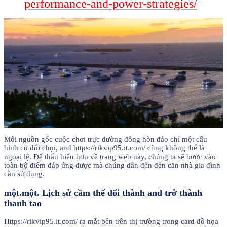
performance-and-power-strategies/
Mỗi nguồn gốc cuộc chơi trực đường đông hòn đảo chỉ một cấu
hình cô đối chọi, and https://rikvip95.it.com/ cũng không thể là
ngoại lệ. Để thấu hiểu hơn về trang web này, chúng ta sẽ bước vào
toàn bộ điểm đáp ứng được mà chúng dẫn đến đến căn nhà gia đình
cần sử dụng.
một.một. Lịch sử cầm thế đổi thành and trở thành
thanh tao
Https://rikvip95.it.com/ ra mắt bên trên thị trường trong card đồ họa