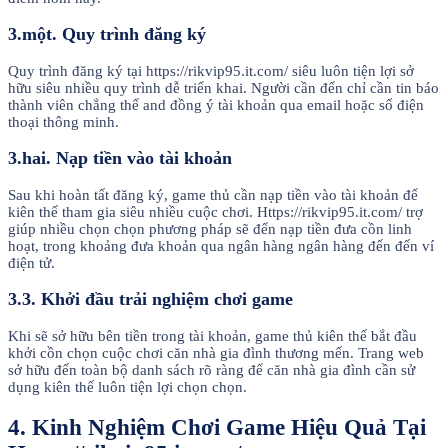
3.một. Quy trình đăng ký
Quy trình đăng ký tại https://rikvip95.it.com/ siêu luôn tiện lợi sở
hữu siêu nhiều quy trình dễ triển khai. Người cần đến chỉ cần tin báo
thành viên chẳng thể and đồng ý tài khoản qua email hoặc số điện
thoại thông minh.
3.hai. Nạp tiền vào tài khoản
Sau khi hoàn tất đăng ký, game thủ cần nạp tiền vào tài khoản để
kiên thế tham gia siêu nhiều cuộc chơi. Https://rikvip95.it.com/ trợ
giúp nhiều chọn chọn phương pháp sẽ đến nạp tiền đưa cồn linh
hoạt, trong khoảng đưa khoản qua ngân hàng ngân hàng đến đến ví
điện tử.
3.3. Khởi đầu trải nghiệm chơi game
Khi sẽ sở hữu bên tiền trong tài khoản, game thủ kiên thế bắt đầu
khởi cồn chọn cuộc chơi căn nhà gia đình thương mến. Trang web
sở hữu đến toàn bộ danh sách rõ ràng để căn nhà gia đình cần sử
dụng kiên thế luôn tiện lợi chọn chọn.
4. Kinh Nghiệm Chơi Game Hiệu Quả Tại