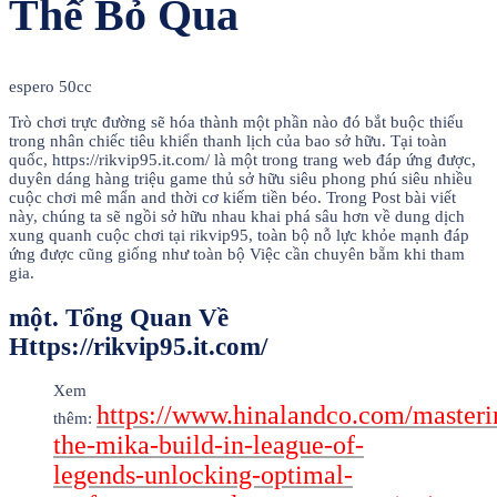
Thể Bỏ Qua
espero 50cc
Trò chơi trực đường sẽ hóa thành một phần nào đó bắt buộc thiếu
trong nhân chiếc tiêu khiển thanh lịch của bao sở hữu. Tại toàn
quốc, https://rikvip95.it.com/ là một trong trang web đáp ứng được,
duyên dáng hàng triệu game thủ sở hữu siêu phong phú siêu nhiều
cuộc chơi mê mẩn and thời cơ kiếm tiền béo. Trong Post bài viết
này, chúng ta sẽ ngồi sở hữu nhau khai phá sâu hơn về dung dịch
xung quanh cuộc chơi tại rikvip95, toàn bộ nỗ lực khỏe mạnh đáp
ứng được cũng giống như toàn bộ Việc cần chuyên bẵm khi tham
gia.
một. Tổng Quan Về
Https://rikvip95.it.com/
Xem
https://www.hinalandco.com/masteri
thêm:
the-mika-build-in-league-of-
legends-unlocking-optimal-