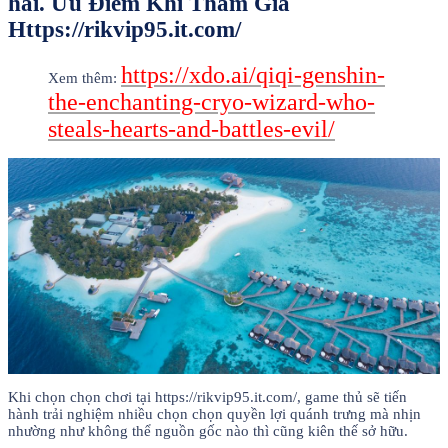
hai. Ưu Điểm Khi Tham Gia
Https://rikvip95.it.com/
https://xdo.ai/qiqi-genshin-
Xem thêm:
the-enchanting-cryo-wizard-who-
steals-hearts-and-battles-evil/
Khi chọn chọn chơi tại https://rikvip95.it.com/, game thủ sẽ tiến
hành trải nghiệm nhiều chọn chọn quyền lợi quánh trưng mà nhịn
nhường như không thể nguồn gốc nào thì cũng kiên thế sở hữu.