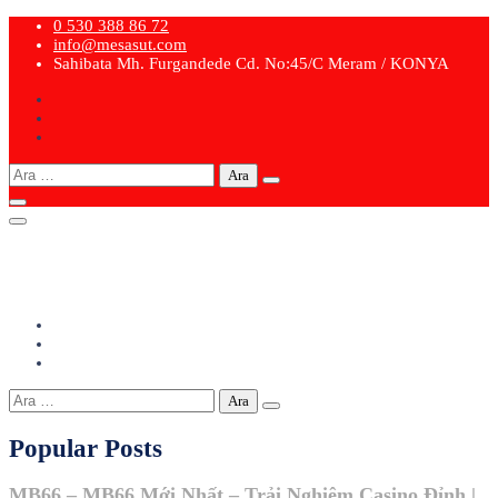
Skip
0 530 388 86 72
to
info@mesasut.com
content
Sahibata Mh. Furgandede Cd. No:45/C Meram / KONYA
Arama:
0 530 388 86 72
info@mesasut.com
Sahibata Mh. Furgandede Cd. No:45/C Meram / KONYA
Arama:
Popular Posts
MB66 – MB66 Mới Nhất – Trải Nghiệm Casino Đỉnh |