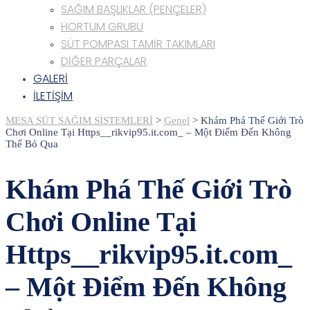
SAĞIM BAŞLIKLAR (PENÇELER)
HORTUM GRUBU
SÜT POMPASI TAMİR TAKIMLARI
DİĞER PARÇALAR
GALERİ
İLETİŞİM
MESA SÜT SAĞIM SİSTEMLERİ
>
Genel
>
Khám Phá Thế Giới Trò
Chơi Online Tại Https__rikvip95.it.com_ – Một Điểm Đến Không
Thể Bỏ Qua
Khám Phá Thế Giới Trò
Chơi Online Tại
Https__rikvip95.it.com_
– Một Điểm Đến Không