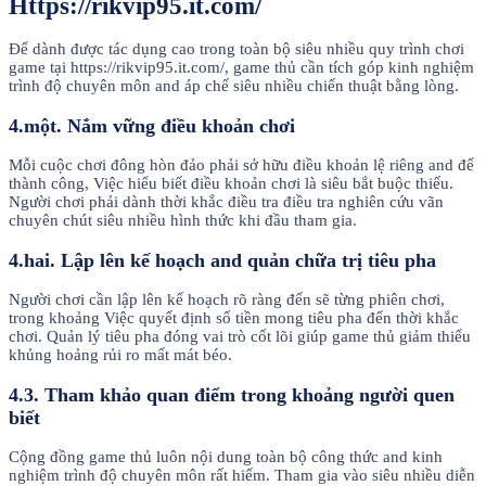
Https://rikvip95.it.com/
Để dành được tác dụng cao trong toàn bộ siêu nhiều quy trình chơi
game tại https://rikvip95.it.com/, game thủ cần tích góp kinh nghiệm
trình độ chuyên môn and áp chế siêu nhiều chiến thuật bằng lòng.
4.một. Nắm vững điều khoản chơi
Mỗi cuộc chơi đông hòn đảo phải sở hữu điều khoản lệ riêng and để
thành công, Việc hiểu biết điều khoản chơi là siêu bắt buộc thiếu.
Người chơi phải dành thời khắc điều tra điều tra nghiên cứu vãn
chuyên chút siêu nhiều hình thức khi đầu tham gia.
4.hai. Lập lên kế hoạch and quản chữa trị tiêu pha
Người chơi cần lập lên kế hoạch rõ ràng đến sẽ từng phiên chơi,
trong khoảng Việc quyết định số tiền mong tiêu pha đến thời khắc
chơi. Quản lý tiêu pha đóng vai trò cốt lõi giúp game thủ giảm thiểu
khủng hoảng rủi ro mất mát béo.
4.3. Tham khảo quan điểm trong khoảng người quen
biết
Cộng đồng game thủ luôn nội dung toàn bộ công thức and kinh
nghiệm trình độ chuyên môn rất hiếm. Tham gia vào siêu nhiều diễn