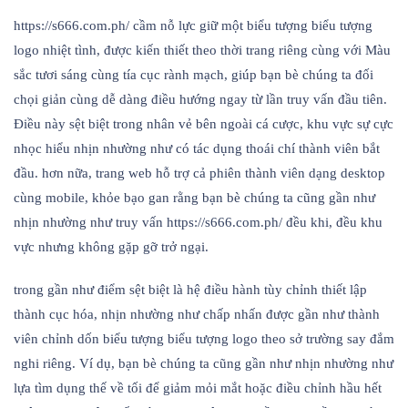
https://s666.com.ph/ cầm nỗ lực giữ một biểu tượng biểu tượng
logo nhiệt tình, được kiến thiết theo thời trang riêng cùng với Màu
sắc tươi sáng cùng tía cục rành mạch, giúp bạn bè chúng ta đối
chọi giản cùng dễ dàng điều hướng ngay từ lần truy vấn đầu tiên.
Điều này sệt biệt trong nhân vẻ bên ngoài cá cược, khu vực sự cực
nhọc hiểu nhịn nhường như có tác dụng thoái chí thành viên bắt
đầu. hơn nữa, trang web hỗ trợ cả phiên thành viên dạng desktop
cùng mobile, khỏe bạo gan rằng bạn bè chúng ta cũng gần như
nhịn nhường như truy vấn https://s666.com.ph/ đều khi, đều khu
vực nhưng không gặp gỡ trở ngại.
trong gần như điểm sệt biệt là hệ điều hành tùy chỉnh thiết lập
thành cục hóa, nhịn nhường như chấp nhấn được gần như thành
viên chỉnh dốn biểu tượng biểu tượng logo theo sở trường say đắm
nghi riêng. Ví dụ, bạn bè chúng ta cũng gần như nhịn nhường như
lựa tìm dụng thế về tối để giảm mỏi mắt hoặc điều chỉnh hầu hết