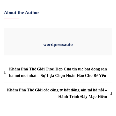
About the Author
wordpressauto
Yazı
Khám Phá Thế Giới Tươi Đẹp Của tin tuc bat dong san
ha noi moi nhat – Sự Lựa Chọn Hoàn Hảo Cho Bé Yêu
gezinmesi
Khám Phá Thế Giới các công ty bất động sản tại hà nội –
Hành Trình Đầy Mạo Hiểm