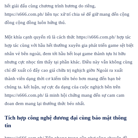
hết giải đấu cùng chương trình hương do riêng,
https://s666.com.ph/ liên tục xử trí chia sẻ để giữ mang đến cộng
đồng cộng đồng luôn hứng thú.
Một khía cạnh quyến rũ là cách thức https://s666.com.ph/ hợp tác
hợp tác cùng với hầu hết thường xuyên gia phát triển game sệt biệt
nhân vẻ bên ngoài, đem tới hầu hết loạt game thành tựu hi hữu
nhưng cực nhọc tìm thấy tại phần khác. Điều này vẫn không cùng
chỉ đề xuất có đẩy cao giá chữa trị nghịch giỡn Ngoài ra xuất
thành viên dạng thời cơ kiếm tiền béo hơn mang đến bạn bè
chúng ta. kết luận, sự cực đa dạng của cuộc nghịch bên trên
https://s666.com.ph/ là minh hội chứng mang đến sự cam cam
đoan đem mang lại thưởng thức béo nhất.
Tích hợp công nghệ đương đại cùng bảo mật thông
tin