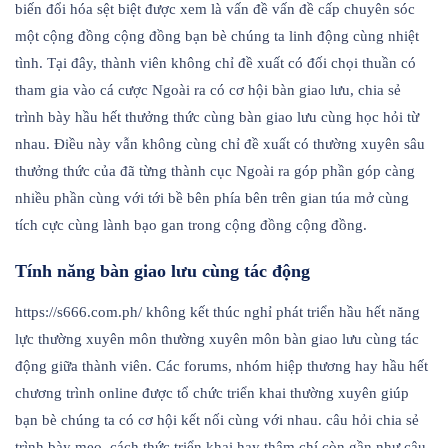
biến đổi hóa sệt biệt được xem là vấn đề vấn đề cấp chuyên sóc
một cộng đồng cộng đồng bạn bè chúng ta linh động cùng nhiệt
tình. Tại đây, thành viên không chỉ đề xuất có đối chọi thuần có
tham gia vào cá cược Ngoài ra có cơ hội bàn giao lưu, chia sẻ
trình bày hầu hết thưởng thức cùng bàn giao lưu cùng học hỏi từ
nhau. Điều này vẫn không cùng chỉ đề xuất có thường xuyên sâu
thưởng thức của đã từng thành cục Ngoài ra góp phần góp càng
nhiều phần cùng với tới bề bên phía bên trên gian túa mở cùng
tích cực cùng lành bạo gan trong cộng đồng cộng đồng.
Tính năng bàn giao lưu cùng tác động
https://s666.com.ph/ không kết thúc nghỉ phát triển hầu hết năng
lực thường xuyên môn thường xuyên môn bàn giao lưu cùng tác
động giữa thành viên. Các forums, nhóm hiệp thương hay hầu hết
chương trình online được tổ chức triển khai thường xuyên giúp
bạn bè chúng ta có cơ hội kết nối cùng với nhau. câu hỏi chia sẻ
trình bày mẹo, cách thức triển khai hay thậm chí còn gần như câu