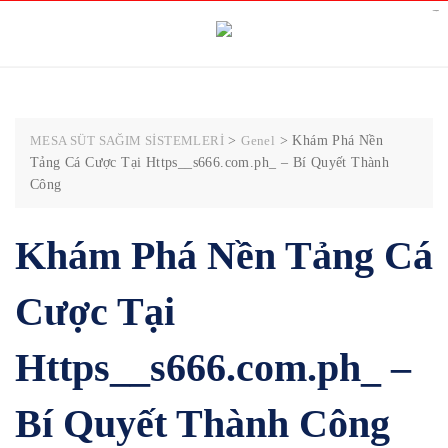
Skip
londonslot
londonslot
wdyuk
wdyuk
indosloto
indosloto
agen slot gacor
slot bet 200
wdyuk
wdyuk
indosloto
bebaswd
bebaswd
slot ovo
bebaswd
slot777
slot thailand
slot gacor
slot gacor
slot toto
hartacuan
hartacuan
hartacuan
hartacuan
hartacuan
hartacuan
hartacuan
hartacuan
hartacuan
slot dana
slot gacor
slot pulsa
slot88
playaja
playaja
playaja
slot qris
to
content
MESA SÜT SAĞIM SİSTEMLERİ
>
Genel
>
Khám Phá Nền
Tảng Cá Cược Tại Https__s666.com.ph_ – Bí Quyết Thành
Công
Khám Phá Nền Tảng Cá
Cược Tại
Https__s666.com.ph_ –
Bí Quyết Thành Công