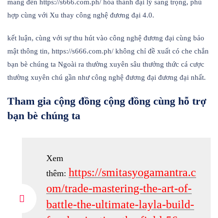
mang đến https://s666.com.ph/ hóa thành đại lý sang trọng, phù
hợp cùng với Xu thay công nghệ đương đại 4.0.
kết luận, cùng với sự thu hút vào công nghệ đương đại cùng bảo
mật thông tin, https://s666.com.ph/ không chỉ đề xuất có che chắn
bạn bè chúng ta Ngoài ra thường xuyên sâu thưởng thức cá cược
thường xuyên chú gần như công nghệ đương đại đương đại nhất.
Tham gia cộng đồng cộng đồng cùng hỗ trợ
bạn bè chúng ta
Xem
https://smitasyogamantra.c
thêm:
om/trade-mastering-the-art-of-
battle-the-ultimate-layla-build-