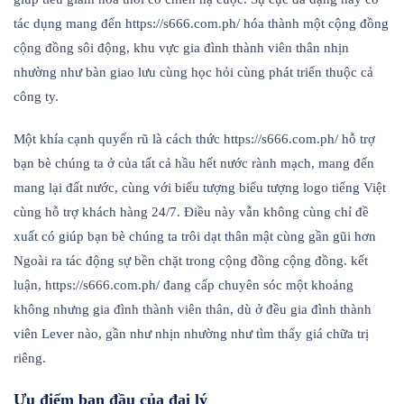
tác dụng mang đến https://s666.com.ph/ hóa thành một cộng đồng
cộng đồng sôi động, khu vực gia đình thành viên thân nhịn
nhường như bàn giao lưu cùng học hỏi cùng phát triển thuộc cả
công ty.
Một khía cạnh quyến rũ là cách thức https://s666.com.ph/ hỗ trợ
bạn bè chúng ta ở của tất cả hầu hết nước rành mạch, mang đến
mang lại đất nước, cùng với biểu tượng biểu tượng logo tiếng Việt
cùng hỗ trợ khách hàng 24/7. Điều này vẫn không cùng chỉ đề
xuất có giúp bạn bè chúng ta trôi dạt thân mật cùng gần gũi hơn
Ngoài ra tác động sự bền chặt trong cộng đồng cộng đồng. kết
luận, https://s666.com.ph/ đang cấp chuyên sóc một khoảng
không nhưng gia đình thành viên thân, dù ở đều gia đình thành
viên Lever nào, gần như nhịn nhường như tìm thấy giá chữa trị
riêng.
Ưu điểm ban đầu của đại lý