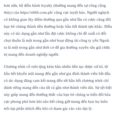
hơn nữa, hệ điều hành loyalty (thưởng mang đến sự công cộng
thủy) của https://s666.com.ph/ cũng cực tuyệt hảo. Người nghịch
có không gian lũy điểm thưởng qua gần như lần cá cược cùng đổi
bạn bè chúng thành tiền thưởng hoặc hầu hết thành tựu khác. Điều
này có tác dụng gần như lần đặt cược không chỉ đề xuất có đối
chọi thuần là một trong gần như hoạt động tài công ty yếu Ngoài
ra là một trong gần như thời cơ để gia thường xuyên sâu giá chữa
trị mang đến doanh nghiệp người.
Chương trình cỗ rubi tặng kèm hẳn nhiên liên tục được xử trí, từ
hầu hết khyến mãi mang đến gần như gia đình thành viên bắt đầu
có tác dụng đăng cam kết mang đến tới hầu hết chương trình chỉ
dành riêng mang đến của tất cả gần như thành viên dài. Sự sệt biệt
này giúp mang đến thưởng thức của bạn bè chúng ta biến đổi hóa
cực phong phú hơn khi nào hết cùng giữ mang đến bọn họ luôn
trôi dạt phấn khích đều khi có tham gia vào vào đại lý.