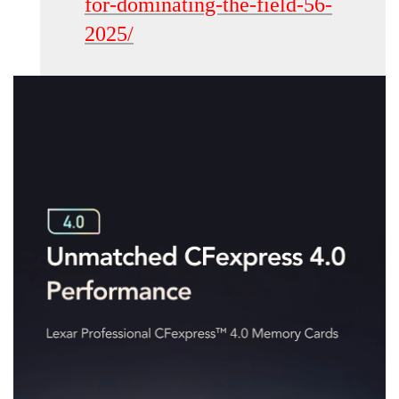
for-dominating-the-field-56-
2025/