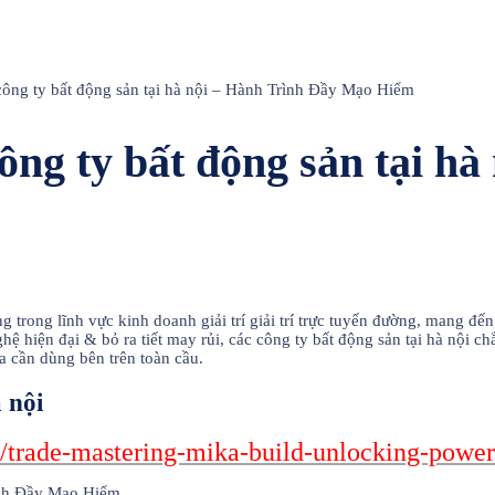
ông ty bất động sản tại hà nội – Hành Trình Đầy Mạo Hiểm
ng ty bất động sản tại hà
ưng trong lĩnh vực kinh doanh giải trí giải trí trực tuyến đường, mang 
ghệ hiện đại & bỏ ra tiết may rủi, các công ty bất động sản tại hà nội c
 cần dùng bên trên toàn cầu.
 nội
/trade-mastering-mika-build-unlocking-power-