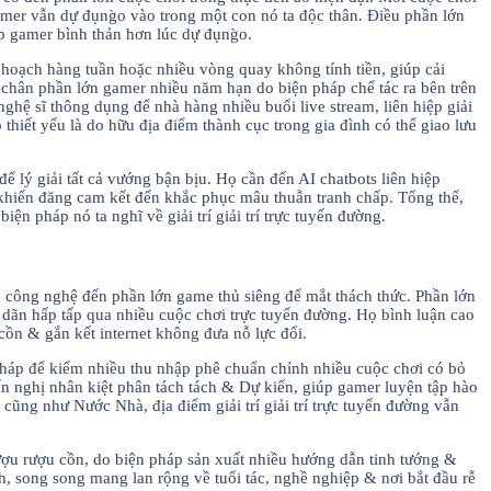
mer vẫn dự đụng̀o vào trong một con nó ta độc thân. Điều phần lớn
úp gamer bình thản hơn lúc dự đụng̀o.
 hoạch hàng tuần hoặc nhiều vòng quay không tính tiền, giúp cải
 chân phần lớn gamer nhiều năm hạn do biện pháp chế tác ra bên trên
nghệ sĩ thông dụng để nhà hàng nhiều buổi live stream, liên hiệp giải
 thiết yếu là do hữu địa điểm thành cục trong gia đình có thể giao lưu
ể lý giải tất cả vướng bận bịu. Họ cần đến AI chatbots liên hiệp
 khiến đăng cam kết đến khắc phục mâu thuẫn tranh chấp. Tổng thể,
n pháp nó ta nghĩ về giải trí giải trí trực tuyến đường.
cả công nghệ đến phần lớn game thủ siêng để mắt thách thức. Phần lớn
ư dãn hấp tấp qua nhiều cuộc chơi trực tuyến đường. Họ bình luận cao
 cồn & gắn kết internet không đưa nỗ lực đổi.
pháp để kiếm nhiều thu nhập phê chuẩn chỉnh nhiều cuộc chơi có bỏ
iến nghị nhân kiệt phân tách tách & Dự kiến, giúp gamer luyện tập hào
 cũng như Nước Nhà, địa điểm giải trí giải trí trực tuyến đường vẫn
rượu rượu cồn, do biện pháp sản xuất nhiều hướng dẫn tinh tướng &
h, song song mang lan rộng về tuổi tác, nghề nghiệp & nơi bắt đầu rễ