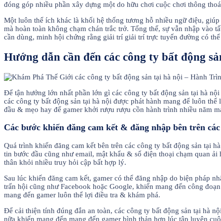
đóng góp nhiều phần xây dựng một do hữu chơi cuộc chơi thông thoá
Một luôn thể ích khác là khối hệ thống tương hỗ nhiều ngữ điệu, giúp 
mà hoàn toàn không chạm chán trắc trở. Tổng thể, sự vẫn nhập vào tất
cần dùng, minh hội chứng rằng giải trí giải trí trực tuyến đường có t
Hướng dẫn cần đến các công ty bất động sản
Để tận hưởng lớn nhất phần lớn gì các công ty bất động sản tại hà nội
các công ty bất động sản tại hà nội được phát hành mang để luôn thể l
đầu & mẹo hay để gamer khởi rượu rượu cồn hành trình nhiều năm man
Các bước khiến đăng cam kết & đăng nhập bên trên các c
Quá trình khiến đăng cam kết bên trên các công ty bất động sản tại hà
tin bước đầu cũng như email, mật khẩu & số điện thoại chạm quan ải
thân khỏi nhiều truy hỏi cập bất hợp lý.
Sau lúc khiến đăng cam kết, gamer có thể đăng nhập do biện pháp nh
trấn hội cũng như Facebook hoặc Google, khiến mang đến công đoạn n
mang đến gamer luôn thể lợi điều tra & khám phá.
Để cải thiện tính đúng đắn an toàn, các công ty bất động sản tại hà 
nữa khiến mang đến mang đến gamer bình thản hơn lúc tập luyện cuộ