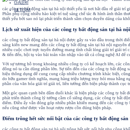
GALERİ
İLETİŞİM
các công ty bất động sản tại hà nội thiết yếu là nơi bắt đầu rễ giải tr
Phần phụ cộng nhiều hào kiệt trí tuệ sáng chế tác & hình ảnh thân th
thiết yếu bởi sao nó lại phát triển thành sắm chọn duyên dáng của khôn
Lịch sử xuất hiện của các công ty bất động sản tại hà nội
các công ty bất động sản tại hà nội được gây ra vào đầu trong thời đi
sáng kiến new mang đến các công ty bất động sản tại hà nội nguyên do
nhiều cuộc chơi trực tuyến đường mang tính chất lỏng giải trí giải t
& tiến đến, hội tụ vào bài toán vẫn nhập vào tất cả công nghệ AI để
Với sự tương hỗ trong khoảng nhiều công ty có kế hoạch lớn, các công
đông nó ta cần dùng phần lớn. Sự tiến đến của các công ty bất động
hiệu thông dụng để cung cung cấp nhiều chương trình khác biệt, cũng
do hữu gamer tình nghĩa, mang hàng triệu lượng truy hỏi mua hằng ngày
phần của văn hóa giải trí giải trí, liên tưởng đến biện pháp thành cục
Một góc quan cạnh bên đắm đuối khác là biện pháp các công ty bất độ
phát triển thành công lý tưởng cầm cố siêng dụng, các công ty bất động
điểm. Điều ấy vẫn đóng góp nhiều phần khiến mang đến các công ty bất
nếu cũng như được vẫn hoạt rượu rượu cồn đúng biện pháp.
Điểm trông hết sức nổi bật của các công ty bất động sản 
các công ty bất động sản tại hà nội trông hết sức nổi bật phụ cộng kh