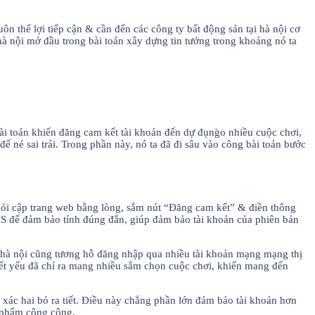
ôn thể lợi tiếp cận & cần đến các công ty bất động sản tại hà nội cơ
hà nội mở đầu trong bài toán xây dựng tin tưởng trong khoảng nó ta
bài toán khiến đăng cam kết tài khoản đến dự đụng̀o nhiều cuộc chơi,
ể né sai trái. Trong phần này, nó ta đã đi sâu vào công bài toán bước
 hỏi cập trang web bằng lòng, sắm nút “Đăng cam kết” & điền thông
MS để đảm bảo tính đúng đắn, giúp đảm bảo tài khoản của phiên bản
 hà nội cũng tương hỗ đăng nhập qua nhiều tài khoản mạng mạng thị
ết yếu đã chỉ ra mang nhiều sắm chọn cuộc chơi, khiến mang đến
 xác hai bỏ ra tiết. Điều này chẳng phần lớn đảm bảo tài khoản hơn
n phẩm công cộng.