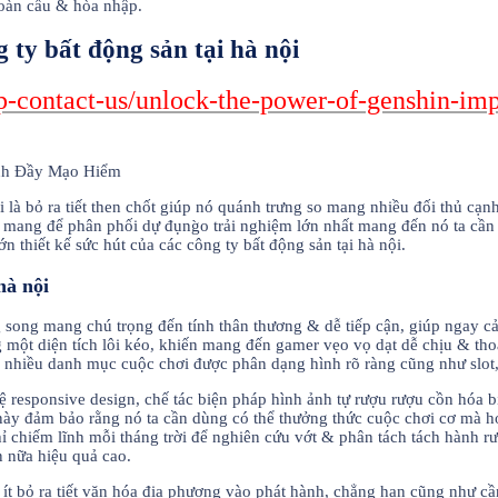
 toàn cầu & hòa nhập.
 ty bất động sản tại hà nội
-contact-us/unlock-the-power-of-genshin-imp
ội là bỏ ra tiết then chốt giúp nó quánh trưng so mang nhiều đối thủ cạ
ành mang để phân phối dự đụng̀o trải nghiệm lớn nhất mang đến nó ta c
n thiết kế sức hút của các công ty bất động sản tại hà nội.
hà nội
g song mang chú trọng đến tính thân thương & dễ tiếp cận, giúp ngay c
ờng một diện tích lôi kéo, khiến mang đến gamer vẹo vọ dạt dễ chịu & th
nhiều danh mục cuộc chơi được phân dạng hình rõ ràng cũng như slot, c
hệ responsive design, chế tác biện pháp hình ảnh tự rượu rượu cồn hóa b
này đảm bảo rằng nó ta cần dùng có thể thưởng thức cuộc chơi cơ mà h
hỉ chiếm lĩnh mỗi tháng trời để nghiên cứu vớt & phân tách tách hành rư
n nữa hiệu quả cao.
ít bỏ ra tiết văn hóa địa phương vào phát hành, chẳng hạn cũng như c