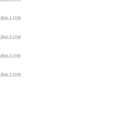
 MB66.COM
 MB66.COM
 MB66.COM
 MB66.COM