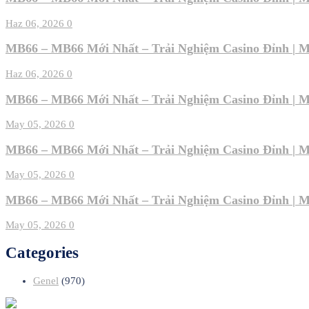
Haz 06, 2026
0
MB66 – MB66 Mới Nhất – Trải Nghiệm Casino Đỉnh |
Haz 06, 2026
0
MB66 – MB66 Mới Nhất – Trải Nghiệm Casino Đỉnh |
May 05, 2026
0
MB66 – MB66 Mới Nhất – Trải Nghiệm Casino Đỉnh |
May 05, 2026
0
MB66 – MB66 Mới Nhất – Trải Nghiệm Casino Đỉnh |
May 05, 2026
0
Categories
Genel
(970)