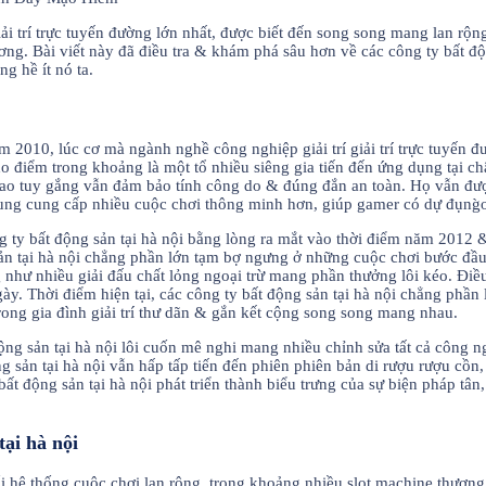
í giải trí trực tuyến đường lớn nhất, được biết đến song song mang lan rộ
ương. Bài viết này đã điều tra & khám phá sâu hơn về các công ty bất 
g hề ít nó ta.
ểm 2010, lúc cơ mà ngành nghề công nghiệp giải trí giải trí trực tuyến
 điểm trong khoảng là một tổ nhiều siêng gia tiến đến ứng dụng tại châ
rí cao tuy gắng vẫn đảm bảo tính công do & đúng đắn an toàn. Họ vẫn đ
 cung cung cấp nhiều cuộc chơi thông minh hơn, giúp gamer có dự đụng̀o
 ty bất động sản tại hà nội bằng lòng ra mắt vào thời điểm năm 2012 
 sản tại hà nội chẳng phần lớn tạm bợ ngưng ở những cuộc chơi bước đâ
 như nhiều giải đấu chất lỏng ngoại trừ mang phần thưởng lôi kéo. Điề
. Thời điểm hiện tại, các công ty bất động sản tại hà nội chẳng phần l
 trong gia đình giải trí thư dãn & gắn kết cộng song song mang nhau.
ng sản tại hà nội lôi cuốn mê nghi mang nhiều chỉnh sửa tất cả công 
 sản tại hà nội vẫn hấp tấp tiến đến phiên phiên bản di rượu rượu cồn, ch
 động sản tại hà nội phát triển thành biểu trưng của sự biện pháp tân
tại hà nội
ối hệ thống cuộc chơi lan rộng, trong khoảng nhiều slot machine thượng