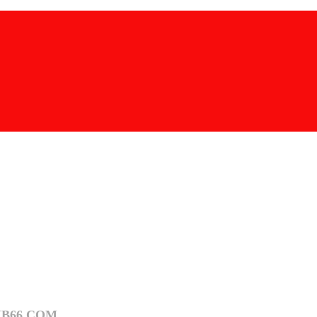
 MB66.COM