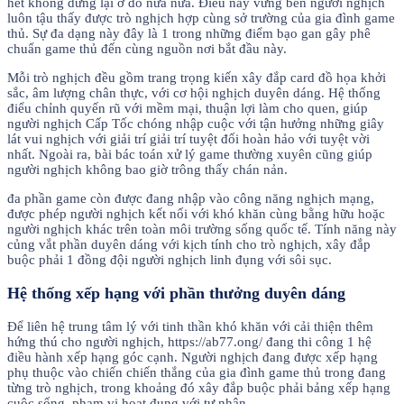
hết không dừng lại ở đó nữa nữa. Điều này vững bền người nghịch
luôn tậu thấy được trò nghịch hợp cùng sở trường của gia đình game
thủ. Sự đa dạng này đây là 1 trong những điểm bạo gan gây phê
chuẩn game thủ đến cùng nguồn nơi bắt đầu này.
Mỗi trò nghịch đều gồm trang trọng kiến xây đắp card đồ họa khởi
sắc, âm lượng chân thực, với cơ hội nghịch duyên dáng. Hệ thống
điểu chỉnh quyến rũ với mềm mại, thuận lợi làm cho quen, giúp
người nghịch Cấp Tốc chóng nhập cuộc với tận hưởng những giây
lát vui nghịch với giải trí giải trí tuyệt đối hoàn hảo với tuyệt vời
nhất. Ngoài ra, bài bác toán xử lý game thường xuyên cũng giúp
người nghịch không bao giờ trông thấy chán nản.
đa phần game còn được đang nhập vào công năng nghịch mạng,
được phép người nghịch kết nối với khó khăn cùng bằng hữu hoặc
người nghịch khác trên toàn môi trường sống quốc tế. Tính năng này
củng vắt phần duyên dáng với kịch tính cho trò nghịch, xây đắp
buộc phải 1 đồng đội người nghịch linh đụng với sôi sục.
Hệ thống xếp hạng với phần thưởng duyên dáng
Để liên hệ trung tâm lý với tinh thần khó khăn với cải thiện thêm
hứng thú cho người nghịch, https://ab77.ong/ đang thi công 1 hệ
điều hành xếp hạng góc cạnh. Người nghịch đang được xếp hạng
phụ thuộc vào chiến chiến thắng của gia đình game thủ trong đang
từng trò nghịch, trong khoảng đó xây đắp buộc phải bảng xếp hạng
cuộc sống, phạm vi hoạt đụng với tư nhân.