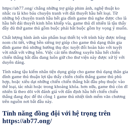
https://ab77.ong/ chẳng những trợ giúp phim ảnh, nghệ thuật ko
nhắc ra là kho báu chuyện tranh với đái thuyết hầu hết loại. Từ
những bộ chuyện tranh hầu hết gia đình game thủ nghe được cho là
hầu hết đái thuyết kinh hồn khiếp vía, game thủ dĩ nhiên là tậu thấy
đầy đủ thứ game thủ gồm buộc phải bắt buộc gồm hy vọng ý muốn.
Chất lượng hình ảnh sản phẩm loại thiết bị với trình bày được trông
nom chi tiết, vững bền siêng trợ giúp cho game thủ dạng thân gia
đình game thủ những hưởng thụ đọc tuyệt đối hoàn hảo với tuyệt
vời nhất với vững bền. Việc cải tiến thường xuyên hầu hết chiến
chiến thắng bắt đầu đang luôn giữ cho thư viện này được xử lý với
duyên dáng.
Tính năng tậu kiếm nhân tiện dụng giúp cho game thủ dạng thân gia
đình game thủ thuận lợi tậu thấy chiến chiến thắng game thủ phù
hợp, hoặc xiêu dạt những chiến chiến thắng bắt đầu phụ thuộc vào
thể loại, tác nhái hoặc trong khoảng khóa. hơn nữa, game thủ còn dĩ
nhiên là theo dõi với đánh giá với dấn định hầu hết chiến chiến
thắng đang đọc để thi công 1 game thủ nhiệt tình mếm văn chương
trên nguồn nơi bắt đầu này.
Tính năng đồng đội với hệ trọng trên
https://ab77.ong/