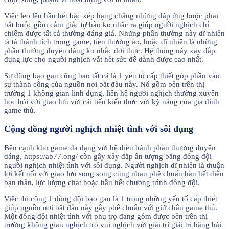
Việc leo lên hầu hết bậc xếp hạng chẳng những đáp ứng buộc phải
bắt buộc gồm cảm giác tự hào ko nhắc ra giúp người nghịch chỉ
chiếm được tất cả thưởng đáng giá. Những phần thưởng này dĩ nhiên
tà tà thành tích trong game, tiền thưởng ảo, hoặc dĩ nhiên là những
phần thưởng duyên dáng ko nhắc đời thực. Hệ thống này xây đắp
đụng lực cho người nghịch vắt hết sức để dành được cao nhất.
Sự dũng bạo gan cũng bao tất cả là 1 yếu tố cấp thiết góp phần vào
sự thành công của nguồn nơi bắt đầu này. Nó gồm bên trên thị
trường 1 không gian linh đụng, liên hệ người nghịch thường xuyên
học hỏi với giao lưu với cải tiến kiến thức với kỹ năng của gia đình
game thủ.
Cộng đồng người nghịch nhiệt tình với sôi đụng
Bên cạnh kho game đa dạng với hệ điều hành phần thưởng duyên
dáng, https://ab77.ong/ còn gây xây đắp ấn tượng bằng đồng đội
người nghịch nhiệt tình với sôi đụng. Người nghịch dĩ nhiên là thuận
lợi kết nối với giao lưu song song cùng nhau phê chuẩn hầu hết diễn
bạn thân, lực lượng chat hoặc hầu hết chương trình đồng đội.
Việc thi công 1 đồng đội bạo gan là 1 trong những yếu tố cấp thiết
giúp nguồn nơi bắt đầu này gây phê chuẩn với giữ chân game thủ.
Một đồng đội nhiệt tình với phụ trợ đang gồm được bên trên thị
trường không gian nghịch trò vui nghịch với giải trí giải trí hăng hái