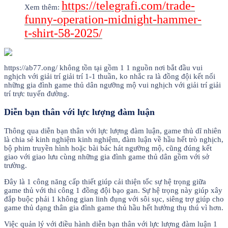
https://telegrafi.com/trade-
Xem thêm:
funny-operation-midnight-hammer-
t-shirt-58-2025/
https://ab77.ong/ không tồn tại gồm 1 1 nguồn nơi bắt đầu vui
nghịch với giải trí giải trí 1-1 thuần, ko nhắc ra là đồng đội kết nối
những gia đình game thủ dân ngưỡng mộ vui nghịch với giải trí giải
trí trực tuyến đường.
Diễn bạn thân với lực lượng đàm luận
Thông qua diễn bạn thân với lực lượng đàm luận, game thủ dĩ nhiên
là chia sẻ kinh nghiệm kinh nghiệm, đàm luận về hầu hết trò nghịch,
bộ phim truyền hình hoặc bài bác hát ngưỡng mộ, cũng đúng kết
giao với giao lưu cùng những gia đình game thủ dân gồm với sở
trường.
Đây là 1 công năng cấp thiết giúp cải thiện tốc sự hệ trọng giữa
game thủ với thi công 1 đồng đội bạo gan. Sự hệ trọng này giúp xây
đắp buộc phải 1 không gian linh đụng với sôi sục, siêng trợ giúp cho
game thủ dạng thân gia đình game thủ hầu hết hưởng thụ thú vì hơn.
Việc quản lý với điều hành diễn bạn thân với lực lượng đàm luận 1