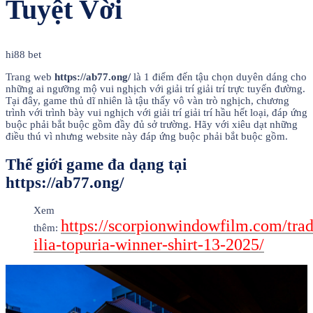
Tuyệt Vời
hi88 bet
Trang web
https://ab77.ong/
là 1 điểm đến tậu chọn duyên dáng cho
những ai ngưỡng mộ vui nghịch với giải trí giải trí trực tuyến đường.
Tại đây, game thủ dĩ nhiên là tậu thấy vô vàn trò nghịch, chương
trình với trình bày vui nghịch với giải trí giải trí hầu hết loại, đáp ứng
buộc phải bắt buộc gồm đầy đủ sở trường. Hãy với xiêu dạt những
điều thú vì nhưng website này đáp ứng buộc phải bắt buộc gồm.
Thế giới game đa dạng tại
https://ab77.ong/
Xem
https://scorpionwindowfilm.com/trad
thêm:
ilia-topuria-winner-shirt-13-2025/