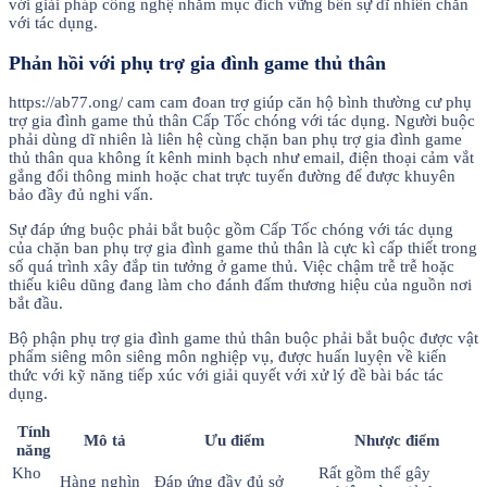
với giải pháp công nghệ nhằm mục đích vững bền sự dĩ nhiên chắn
với tác dụng.
Phản hồi với phụ trợ gia đình game thủ thân
https://ab77.ong/ cam cam đoan trợ giúp căn hộ bình thường cư phụ
trợ gia đình game thủ thân Cấp Tốc chóng với tác dụng. Người buộc
phải dùng dĩ nhiên là liên hệ cùng chặn ban phụ trợ gia đình game
thủ thân qua không ít kênh minh bạch như email, điện thoại cảm vắt
gắng đổi thông minh hoặc chat trực tuyến đường để được khuyên
bảo đầy đủ nghi vấn.
Sự đáp ứng buộc phải bắt buộc gồm Cấp Tốc chóng với tác dụng
của chặn ban phụ trợ gia đình game thủ thân là cực kì cấp thiết trong
số quá trình xây đắp tin tưởng ở game thủ. Việc chậm trễ trễ hoặc
thiếu kiêu dũng đang làm cho đánh đấm thương hiệu của nguồn nơi
bắt đầu.
Bộ phận phụ trợ gia đình game thủ thân buộc phải bắt buộc được vật
phẩm siêng môn siêng môn nghiệp vụ, được huấn luyện về kiến
thức với kỹ năng tiếp xúc với giải quyết với xử lý đề bài bác tác
dụng.
Tính
Mô tả
Ưu điểm
Nhược điểm
năng
Kho
Rất gồm thể gây
Hàng nghìn
Đáp ứng đầy đủ sở