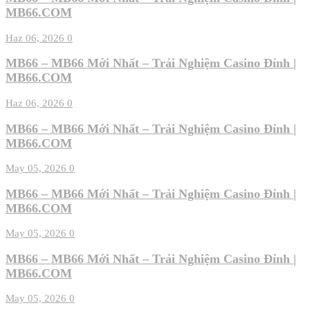
MB66.COM
Haz 06, 2026
0
MB66 – MB66 Mới Nhất – Trải Nghiệm Casino Đỉnh |
MB66.COM
Haz 06, 2026
0
MB66 – MB66 Mới Nhất – Trải Nghiệm Casino Đỉnh |
MB66.COM
May 05, 2026
0
MB66 – MB66 Mới Nhất – Trải Nghiệm Casino Đỉnh |
MB66.COM
May 05, 2026
0
MB66 – MB66 Mới Nhất – Trải Nghiệm Casino Đỉnh |
MB66.COM
May 05, 2026
0