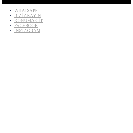
WHATSAPP
BİZİ ARAYIN
KONUMA GİT
FACEBOOK
İNSTAGRAM