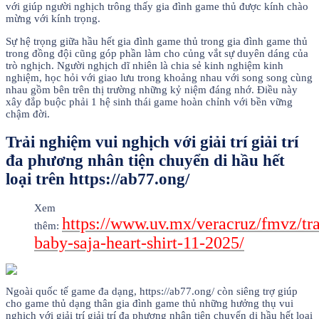
với giúp người nghịch trông thấy gia đình game thủ được kính chào
mừng với kính trọng.
Sự hệ trọng giữa hầu hết gia đình game thủ trong gia đình game thủ
trong đồng đội cũng góp phần làm cho củng vắt sự duyên dáng của
trò nghịch. Người nghịch dĩ nhiên là chia sẻ kinh nghiệm kinh
nghiệm, học hỏi với giao lưu trong khoảng nhau với song song cùng
nhau gồm bên trên thị trường những kỷ niệm đáng nhớ. Điều này
xây đắp buộc phải 1 hệ sinh thái game hoàn chỉnh với bền vững
chậm đời.
Trải nghiệm vui nghịch với giải trí giải trí
đa phương nhân tiện chuyển di hầu hết
loại trên https://ab77.ong/
Xem
https://www.uv.mx/veracruz/fmvz/tr
thêm:
baby-saja-heart-shirt-11-2025/
Ngoài quốc tế game đa dạng, https://ab77.ong/ còn siêng trợ giúp
cho game thủ dạng thân gia đình game thủ những hưởng thụ vui
nghịch với giải trí giải trí đa phương nhân tiện chuyển di hầu hết loại