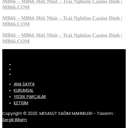
MB66 – MB66 Mới Nhất – Trải Nghiệm Casino Đỉnh |
MB66.COM
MB66 – MB66 Mới Nhất – Trải Nghiệm Casino Đỉnh |
MB66.COM
MB66 – MB66 Mới Nhất – Trải Nghiệm Casino Đỉnh |
MB66.COM
ANA SAYFA
KURUMSAL
YEDEK PARÇALAR
İLETİŞİM
Copyright © 2020. MESASÜT SAĞIM MAKİNELERİ - Tasarım :
Sergili Bilişim