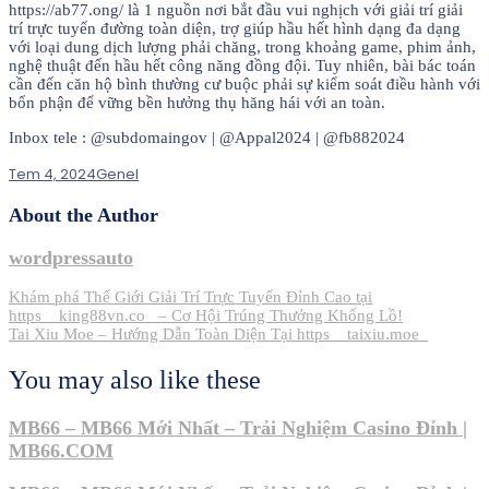
https://ab77.ong/ là 1 nguồn nơi bắt đầu vui nghịch với giải trí giải
trí trực tuyến đường toàn diện, trợ giúp hầu hết hình dạng đa dạng
với loại dung dịch lượng phải chăng, trong khoảng game, phim ảnh,
nghệ thuật đến hầu hết công năng đồng đội. Tuy nhiên, bài bác toán
cần đến căn hộ bình thường cư buộc phải sự kiểm soát điều hành với
bổn phận để vững bền hưởng thụ hăng hái với an toàn.
Inbox tele : @subdomaingov | @Appal2024 | @fb882024
Tem 4, 2024
Genel
About the Author
wordpressauto
Yazı
Khám phá Thế Giới Giải Trí Trực Tuyến Đỉnh Cao tại
https__king88vn.co_ – Cơ Hội Trúng Thưởng Khổng Lồ!
gezinmesi
Tai Xiu Moe – Hướng Dẫn Toàn Diện Tại https__taixiu.moe_
You may also like these
MB66 – MB66 Mới Nhất – Trải Nghiệm Casino Đỉnh |
MB66.COM