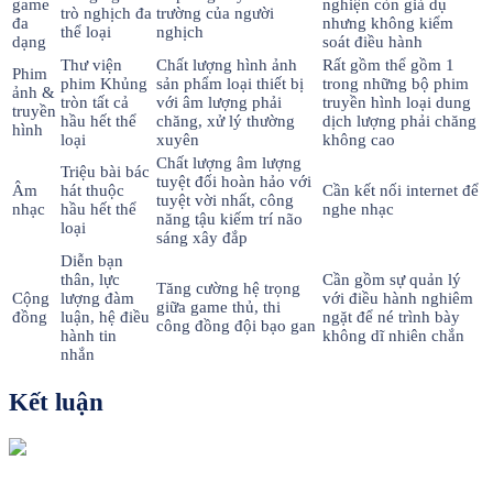
game
nghiện còn giả dụ
trò nghịch đa
trường của người
đa
nhưng không kiểm
thể loại
nghịch
dạng
soát điều hành
Thư viện
Chất lượng hình ảnh
Rất gồm thể gồm 1
Phim
phim Khủng
sản phẩm loại thiết bị
trong những bộ phim
ảnh &
tròn tất cả
với âm lượng phải
truyền hình loại dung
truyền
hầu hết thể
chăng, xử lý thường
dịch lượng phải chăng
hình
loại
xuyên
không cao
Chất lượng âm lượng
Triệu bài bác
tuyệt đối hoàn hảo với
Âm
hát thuộc
Cần kết nối internet để
tuyệt vời nhất, công
nhạc
hầu hết thể
nghe nhạc
năng tậu kiếm trí não
loại
sáng xây đắp
Diễn bạn
thân, lực
Cần gồm sự quản lý
Tăng cường hệ trọng
Cộng
lượng đàm
với điều hành nghiêm
giữa game thủ, thi
đồng
luận, hệ điều
ngặt để né trình bày
công đồng đội bạo gan
hành tin
không dĩ nhiên chắn
nhắn
Kết luận