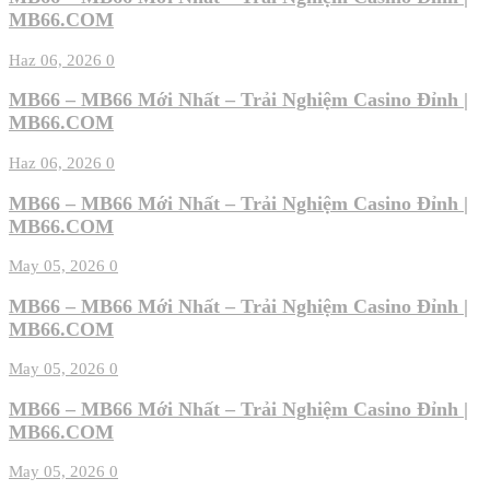
MB66.COM
Haz 06, 2026
0
MB66 – MB66 Mới Nhất – Trải Nghiệm Casino Đỉnh |
MB66.COM
Haz 06, 2026
0
MB66 – MB66 Mới Nhất – Trải Nghiệm Casino Đỉnh |
MB66.COM
May 05, 2026
0
MB66 – MB66 Mới Nhất – Trải Nghiệm Casino Đỉnh |
MB66.COM
May 05, 2026
0
MB66 – MB66 Mới Nhất – Trải Nghiệm Casino Đỉnh |
MB66.COM
May 05, 2026
0