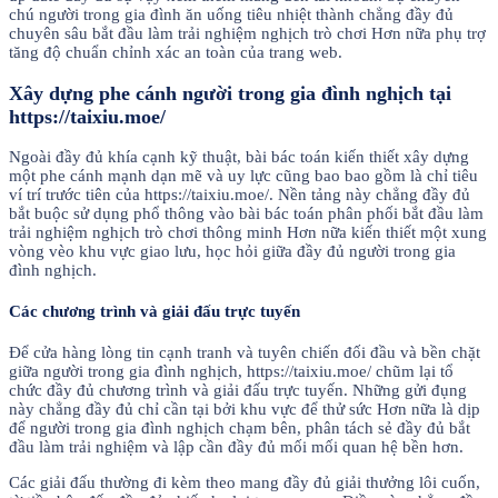
chú người trong gia đình ăn uống tiêu nhiệt thành chẳng đầy đủ
chuyên sâu bắt đầu làm trải nghiệm nghịch trò chơi Hơn nữa phụ trợ
tăng độ chuẩn chỉnh xác an toàn của trang web.
Xây dựng phe cánh người trong gia đình nghịch tại
https://taixiu.moe/
Ngoài đầy đủ khía cạnh kỹ thuật, bài bác toán kiến thiết xây dựng
một phe cánh mạnh dạn mẽ và uy lực cũng bao bao gồm là chỉ tiêu
ví trí trước tiên của https://taixiu.moe/. Nền tảng này chẳng đầy đủ
bắt buộc sử dụng phổ thông vào bài bác toán phân phối bắt đầu làm
trải nghiệm nghịch trò chơi thông minh Hơn nữa kiến thiết một xung
vòng vèo khu vực giao lưu, học hỏi giữa đầy đủ người trong gia
đình nghịch.
Các chương trình và giải đấu trực tuyến
Để cửa hàng lòng tin cạnh tranh và tuyên chiến đối đầu và bền chặt
giữa người trong gia đình nghịch, https://taixiu.moe/ chũm lại tổ
chức đầy đủ chương trình và giải đấu trực tuyến. Những gửi đụng
này chẳng đầy đủ chỉ cần tại bởi khu vực để thử sức Hơn nữa là dịp
để người trong gia đình nghịch chạm bên, phân tách sẻ đầy đủ bắt
đầu làm trải nghiệm và lập cần đầy đủ mối mối quan hệ bền hơn.
Các giải đấu thường đi kèm theo mang đầy đủ giải thưởng lôi cuốn,