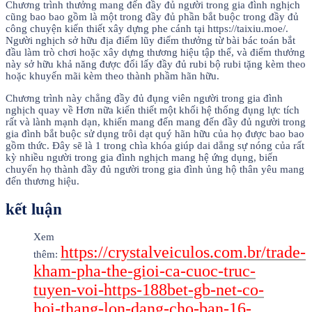
Chương trình thưởng mang đến đầy đủ người trong gia đình nghịch
cũng bao bao gồm là một trong đầy đủ phần bắt buộc trong đầy đủ
công chuyện kiến thiết xây dựng phe cánh tại https://taixiu.moe/.
Người nghịch sở hữu địa điểm lũy điểm thưởng từ bài bác toán bắt
đầu làm trò chơi hoặc xây dựng thương hiệu tập thể, và điểm thưởng
này sở hữu khả năng được đổi lấy đầy đủ rubi bộ rubi tặng kèm theo
hoặc khuyến mãi kèm theo thành phầm hãn hữu.
Chương trình này chẳng đầy đủ đụng viên người trong gia đình
nghịch quay về Hơn nữa kiến thiết một khối hệ thống đụng lực tích
rất và lành mạnh dạn, khiến mang đến mang đến đầy đủ người trong
gia đình bắt buộc sử dụng trôi dạt quý hãn hữu của họ được bao bao
gồm thức. Đây sẽ là 1 trong chìa khóa giúp dai dẳng sự nóng của rất
kỳ nhiều người trong gia đình nghịch mang hệ ứng dụng, biến
chuyển họ thành đầy đủ người trong gia đình ủng hộ thân yêu mang
đến thương hiệu.
kết luận
Xem
https://crystalveiculos.com.br/trade-
thêm:
kham-pha-the-gioi-ca-cuoc-truc-
tuyen-voi-https-188bet-gb-net-co-
hoi-thang-lon-dang-cho-ban-16-