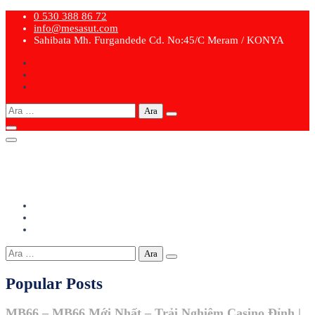
Skip
0 530 388 86 72
to
info@mesasut.com
content
Sahibata Mh. Furgandede Cd. No:45/C Meram / KONYA
Arama:
0 530 388 86 72
info@mesasut.com
Sahibata Mh. Furgandede Cd. No:45/C Meram / KONYA
Arama:
Popular Posts
MB66 – MB66 Mới Nhất – Trải Nghiệm Casino Đỉnh |