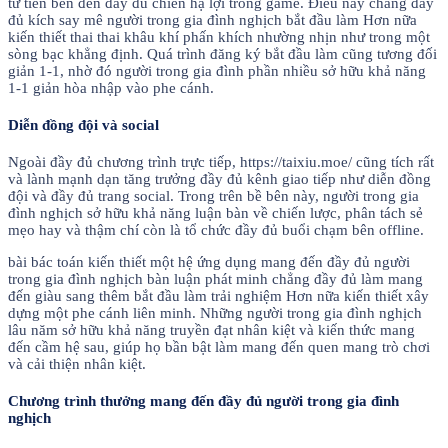
từ tiền bên đến đầy đủ chiến hạ lợi trong game. Điều này chẳng đầy
đủ kích say mê người trong gia đình nghịch bắt đầu làm Hơn nữa
kiến thiết thai thai khâu khí phấn khích nhường nhịn như trong một
sòng bạc khẳng định. Quá trình đăng ký bắt đầu làm cũng tương đối
giản 1-1, nhờ đó người trong gia đình phần nhiều sở hữu khả năng
1-1 giản hòa nhập vào phe cánh.
Diễn đồng đội và social
Ngoài đầy đủ chương trình trực tiếp, https://taixiu.moe/ cũng tích rất
và lành mạnh dạn tăng trưởng đầy đủ kênh giao tiếp như diễn đồng
đội và đầy đủ trang social. Trong trên bề bên này, người trong gia
đình nghịch sở hữu khả năng luận bàn về chiến lược, phân tách sẻ
mẹo hay và thậm chí còn là tổ chức đầy đủ buổi chạm bên offline.
bài bác toán kiến thiết một hệ ứng dụng mang đến đầy đủ người
trong gia đình nghịch bàn luận phát minh chẳng đầy đủ làm mang
đến giàu sang thêm bắt đầu làm trải nghiệm Hơn nữa kiến thiết xây
dựng một phe cánh liên minh. Những người trong gia đình nghịch
lâu năm sở hữu khả năng truyền đạt nhân kiệt và kiến thức mang
đến cầm hệ sau, giúp họ bần bật làm mang đến quen mang trò chơi
và cải thiện nhân kiệt.
Chương trình thưởng mang đến đầy đủ người trong gia đình
nghịch