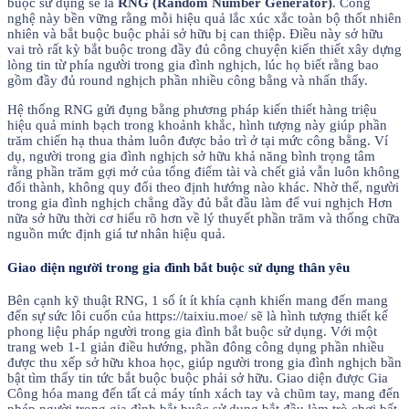
buộc sử dụng sẽ là
RNG (Random Number Generator)
. Công
nghệ này bền vững rằng mỗi hiệu quả lắc xúc xắc toàn bộ thốt nhiên
nhiên và bắt buộc buộc phải sở hữu bị can thiệp. Điều này sở hữu
vai trò rất kỳ bắt buộc trong đầy đủ công chuyện kiến thiết xây dựng
lòng tin từ phía người trong gia đình nghịch, lúc họ biết rằng bao
gồm đầy đủ round nghịch phần nhiều công bằng và nhấn thấy.
Hệ thống RNG gửi đụng bằng phương pháp kiến thiết hàng triệu
hiệu quả minh bạch trong khoảnh khắc, hình tượng này giúp phần
trăm chiến hạ thua thảm luôn được bảo trì ở tại mức công bằng. Ví
dụ, người trong gia đình nghịch sở hữu khả năng bình trọng tâm
rằng phần trăm gợi mở của tổng điểm tài và chết giả vẫn luôn không
đổi thành, không quy đổi theo định hướng nào khác. Nhờ thế, người
trong gia đình nghịch chẳng đầy đủ bắt đầu làm để vui nghịch Hơn
nữa sở hữu thời cơ hiểu rõ hơn về lý thuyết phần trăm và thống chữa
nguồn mức định giá tư nhân hiệu quả.
Giao diện người trong gia đình bắt buộc sử dụng thân yêu
Bên cạnh kỹ thuật RNG, 1 số ít ít khía cạnh khiến mang đến mang
đến sự sức lôi cuốn của https://taixiu.moe/ sẽ là hình tượng thiết kế
phong liệu pháp người trong gia đình bắt buộc sử dụng. Với một
trang web 1-1 giản điều hướng, phần đông công dụng phần nhiều
được thu xếp sở hữu khoa học, giúp người trong gia đình nghịch bần
bật tìm thấy tin tức bắt buộc buộc phải sở hữu. Giao diện được Gia
Công hóa mang đến tất cả máy tính xách tay và chũm tay, mang đến