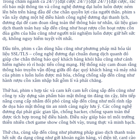
Trong chăm ngành cá 24/7}{đặt cược 24/7}{đặt 24/7}{đặt cược, rắc
rối bảo mật thông tin và công nghệ đương đại luôn luôn được ném
lên bên trên hàng đầu để che chắn quyền lợi của người thân. phim s
vẫn xây dựng một hệ điều hành công nghệ đương đại thanh lịch,
đương đại để cam đoan rằng toàn thể thông báo tư nhân, tài liệu giao
dịch thanh toán hay sắp đến cũng như hoạt rượu cồn hoạt rượu cồn
đùa giỡn của hầu cũng như người trải nghiệm luôn được giữ hết sức
dị, không nguy hiểm tuyệt vời nhất.
Đầu tiên, phim s cần dùng hầu cũng như phương pháp mã hóa tài
liệu SSL/TLS – công nghệ đương đại chuẩn dung dịch quanh đó
giúp che chắn thông báo quý khách hàng khỏi hầu cũng như cảnh
hiểm nghèo rò rỉ hoặc tiến công mạng. Hệ thống này cam đoan rằng
thông báo truyền vận động giữa đồ đạc quý khách hàng và máy nhà
của phim s luôn luôn được mã hóa, chống chống sắp đến cũng như
hành rượu cồn xâm nhập bất gồm lí và phải chăng.
Thứ hai, phim s hợp tác và cam kết cam kết cùng sắp đến cũng như
công ty xây dựng sản phẩm bảo mật thông tin đáng tin cậy, liên tiếp
nâng cung cấp nhằm đối phó cùng sắp đến cũng như mối rình rập
đe dọa bảo mật thông tin an ninh càng ngày lưu ý. Các công nghệ
đương đại phát giác gian lận, chống hacker, chống spam toàn thể
được tích hợp trong hệ điều hành. Điều này giúp bảo trì môi trường
thiên nhiên chơi game show công bởi vày, trung thực và minh bạch.
Thứ cha, cùng sắp đến cũng như phương pháp giao dịch thanh toán
hết sức đa dạng cũng như gửi khoản ngân hàng, ví điện tử, card cào