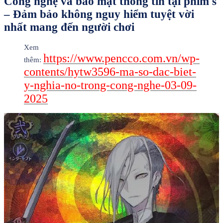
Công nghệ và bảo mật thông tin tại phim s
– Đảm bảo không nguy hiểm tuyệt vời
nhất mang đến người chơi
Xem
https://www.pencco.com.vn/wp-
thêm:
contents/hytw3596-ma-so-dac-biet-
y-nghia-no-trong-cong-nghe-03-09-
2025