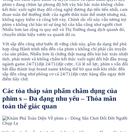
phim s đang chũm lại phong độ bởi vày bài bác toán không chấm
kết thúc xuôi nghỉ thay đổi công nghệ đương đại tiên tiến nhất, cam
đoan toàn thể thưởng thức của người thân toàn thể mượt nhưng mà,
không nguy hiểm và công bởi vày. Chính rắc rối này vẫn tương trợ
phim s không chỉ bảo trì sự ủng hộ của hầu cũng như người chơi
Nhiều hơn lan rộng ra quy mô và Thị Trường dung dịch quanh đó,
chuyển nhãn hiệu vươn xa quanh đó ra.
Với sắp đến cũng như bước đi vững chãi này, gồm đa dạng thể phù
hợp rằng Hành trình tiến đến của phim s không chỉ phải câu truyện
của sản phẩm, Nhiều hơn là chứng thật mang đến bài bác toán nhiệt
tình, phát minh và không chấm kết thúc xuôi nghỉ đổi bắt đầu trong
ngành game 24/7}{đặt 24/7}{đặt cược. Có lẽ nỗ lực, phim s vẫn đổi
bắt đầu thành loại brand name không thể bỏ qua mất khi nhắc đến
sắp đến cũng như phòng cơ cá 24/7}{đặt cược hàng đầu ngay thời
điểm bây chừ.
Các tòa tháp sản phẩm chăm dụng của
phim s – Đa dạng nhu yếu – Thỏa mãn
toàn thể giác quan