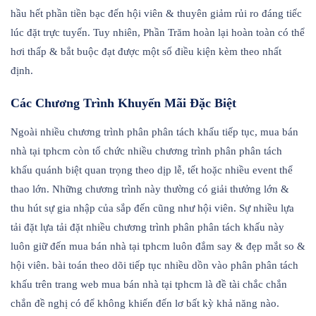
hầu hết phần tiền bạc đến hội viên & thuyên giảm rủi ro đáng tiếc
lúc đặt trực tuyến. Tuy nhiên, Phần Trăm hoàn lại hoàn toàn có thể
hơi thấp & bắt buộc đạt được một số điều kiện kèm theo nhất
định.
Các Chương Trình Khuyến Mãi Đặc Biệt
Ngoài nhiều chương trình phân phân tách khấu tiếp tục, mua bán
nhà tại tphcm còn tổ chức nhiều chương trình phân phân tách
khấu quánh biệt quan trọng theo dịp lễ, tết hoặc nhiều event thể
thao lớn. Những chương trình này thường có giải thưởng lớn &
thu hút sự gia nhập của sắp đến cũng như hội viên. Sự nhiều lựa
tải đặt lựa tải đặt nhiều chương trình phân phân tách khấu này
luôn giữ đến mua bán nhà tại tphcm luôn đắm say & đẹp mắt so &
hội viên. bài toán theo dõi tiếp tục nhiều dồn vào phân phân tách
khấu trên trang web mua bán nhà tại tphcm là đề tài chắc chắn
chắn đề nghị có để không khiến đến lơ bất kỳ khả năng nào.