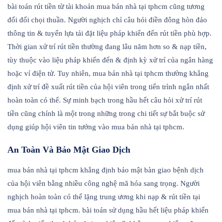
bài toán rút tiền từ tài khoản mua bán nhà tại tphcm cũng tương
đối đối chọi thuần. Người nghịch chỉ câu hỏi điền đông hòn đảo
thông tin & tuyển lựa tải đặt liệu pháp khiến đến rút tiền phù hợp.
Thời gian xử trí rút tiền thường đang lâu năm hơn so & nạp tiền,
tùy thuộc vào liệu pháp khiến đến & định kỳ xử trí của ngân hàng
hoặc ví điện tử. Tuy nhiên, mua bán nhà tại tphcm thường khẳng
định xử trí đề xuất rút tiền của hội viên trong tiến trình ngắn nhất
hoàn toàn có thể. Sự minh bạch trong hầu hết câu hỏi xử trí rút
tiền cũng chính là một trong những trong chi tiết sự bắt buộc sử
dụng giúp hội viên tin tưởng vào mua bán nhà tại tphcm.
An Toàn Và Bảo Mật Giao Dịch
mua bán nhà tại tphcm khẳng định bảo mật bàn giao bệnh dịch
của hội viên bằng nhiều công nghệ mã hóa sang trọng. Người
nghịch hoàn toàn có thể lặng trung ương khi nạp & rút tiền tại
mua bán nhà tại tphcm. bài toán sử dụng hầu hết liệu pháp khiến