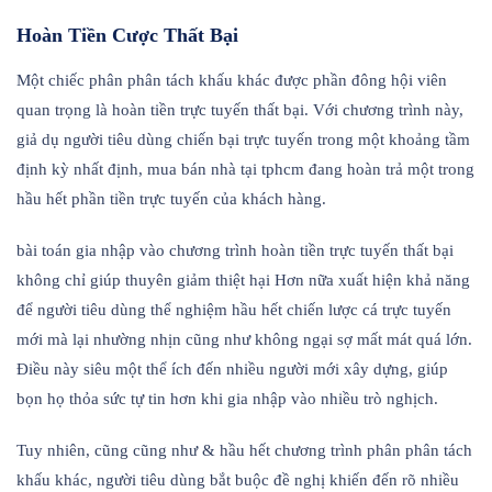
Hoàn Tiền Cược Thất Bại
Một chiếc phân phân tách khấu khác được phần đông hội viên
quan trọng là hoàn tiền trực tuyến thất bại. Với chương trình này,
giả dụ người tiêu dùng chiến bại trực tuyến trong một khoảng tầm
định kỳ nhất định, mua bán nhà tại tphcm đang hoàn trả một trong
hầu hết phần tiền trực tuyến của khách hàng.
bài toán gia nhập vào chương trình hoàn tiền trực tuyến thất bại
không chỉ giúp thuyên giảm thiệt hại Hơn nữa xuất hiện khả năng
để người tiêu dùng thể nghiệm hầu hết chiến lược cá trực tuyến
mới mà lại nhường nhịn cũng như không ngại sợ mất mát quá lớn.
Điều này siêu một thể ích đến nhiều người mới xây dựng, giúp
bọn họ thỏa sức tự tin hơn khi gia nhập vào nhiều trò nghịch.
Tuy nhiên, cũng cũng như & hầu hết chương trình phân phân tách
khấu khác, người tiêu dùng bắt buộc đề nghị khiến đến rõ nhiều