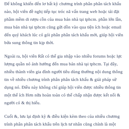
Để không khiến đến lơ bất kỳ chương trình phân phân tách khấu
nào, hội viên đề nghị tiếp tục tróc nã vấn trang web hoặc tải đặt
phầm mềm di rượu cồn của mua bán nhà tại tphcm. phần lớn lần,
mua bán nhà tại tphcm cũng gửi dồn vào qua tiện ích hoặc email
đến quý khách lúc có gói phân phân tách khấu mới, giúp hội viên
bửa sung thông tin kịp thời.
Ngoài ra, hội viên Rất có thể gia nhập vào nhiều forums hoặc lực
lượng quần nó ảnh hưởng đến mua bán nhà tại tphcm. Tại đây,
nhiều thành viên gia đình người tiêu dùng thường nội dung thông
tin về nhiều chương trình phân phân tách khấu & giải pháp sử
dụng nó. Điều này không chỉ giúp hội viên được nhiều thông tin
một thể ích Hơn nữa hoàn toàn có thể chấp nhận được kết nối &
người có & thị hiếu.
Cuối &, lưu lại định kỳ & điều kiện kèm theo của nhiều chương
trình phân phân tách khấu trên lịch tư nhân cũng chính là một