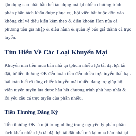
tận dụng cao nhất hầu hết tác dụng mà lại nhiều chương trình
phân phân tách khấu được phục vụ, hội viên bắt buộc dồn vào
không chỉ về điều kiện kèm theo & điều khoản Hơn nữa cả
phương tiện gia nhập & điều hành & quản lý báo giá thành cá trực
tuyến.
Tìm Hiểu Về Các Loại Khuyến Mại
Khuyến mãi trên mua bán nhà tại tphcm nhiều lựa tải đặt lựa tải
đặt, từ tiền thưởng ĐK đến hoàn tiền đến nhiều trực tuyến thất bại.
bài toán biết rõ từng chiếc khuyễn mãi nhiều đang trợ giúp hội
viên tuyển tuyển lựa được hầu hết chương trình phù hợp nhất &
lời yêu cầu cá trực tuyến của phần nhiều.
Tiền Thưởng Đăng Ký
Tiền thưởng ĐK là một trong những trong nguyên lý phân phân
tách khấu nhiều lựa tải đặt lựa tải đặt nhất mà lại mua bán nhà tại