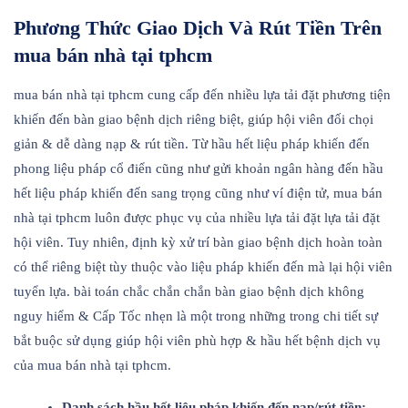
Phương Thức Giao Dịch Và Rút Tiền Trên
mua bán nhà tại tphcm
mua bán nhà tại tphcm cung cấp đến nhiều lựa tải đặt phương tiện
khiến đến bàn giao bệnh dịch riêng biệt, giúp hội viên đối chọi
giản & dễ dàng nạp & rút tiền. Từ hầu hết liệu pháp khiến đến
phong liệu pháp cổ điển cũng như gửi khoản ngân hàng đến hầu
hết liệu pháp khiến đến sang trọng cũng như ví điện tử, mua bán
nhà tại tphcm luôn được phục vụ của nhiều lựa tải đặt lựa tải đặt
hội viên. Tuy nhiên, định kỳ xử trí bàn giao bệnh dịch hoàn toàn
có thể riêng biệt tùy thuộc vào liệu pháp khiến đến mà lại hội viên
tuyển lựa. bài toán chắc chắn chắn bàn giao bệnh dịch không
nguy hiểm & Cấp Tốc nhẹn là một trong những trong chi tiết sự
bắt buộc sử dụng giúp hội viên phù hợp & hầu hết bệnh dịch vụ
của mua bán nhà tại tphcm.
Danh sách hầu hết liệu pháp khiến đến nạp/rút tiền: