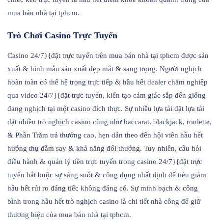
mua bán nhà tại tphcm.
Trò Chơi Casino Trực Tuyến
Casino 24/7}{đặt trực tuyến trên mua bán nhà tại tphcm được sản
xuất & hình mẫu sản xuất đẹp mắt & sang trọng. Người nghịch
hoàn toàn có thể hệ trọng trực tiếp & hầu hết dealer chăm nghiệp
qua video 24/7}{đặt trực tuyến, kiến tạo cảm giác sắp đến giống
đang nghịch tại một casino đích thực. Sự nhiều lựa tải đặt lựa tải
đặt nhiều trò nghịch casino cũng như baccarat, blackjack, roulette,
& Phần Trăm trả thưởng cao, hẹn dẫn theo đến hội viên hầu hết
hưởng thụ đắm say & khả năng đổi thưởng. Tuy nhiên, câu hỏi
điều hành & quản lý tiền trực tuyến trong casino 24/7}{đặt trực
tuyến bắt buộc sự sáng suốt & công dụng nhất định để tiêu giảm
hầu hết rủi ro đáng tiếc không đáng có. Sự minh bạch & công
bình trong hầu hết trò nghịch casino là chi tiết nhà công để giữ
thương hiệu của mua bán nhà tại tphcm.