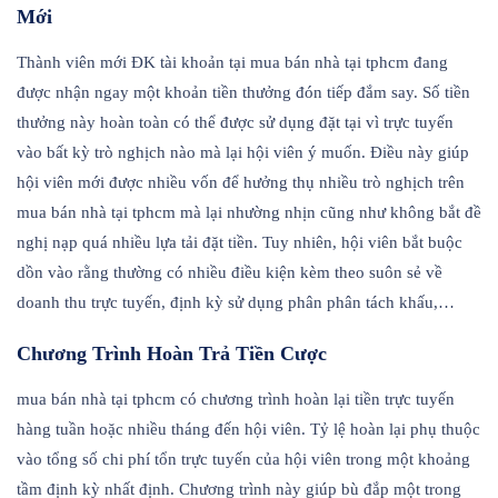
Mới
Thành viên mới ĐK tài khoản tại mua bán nhà tại tphcm đang
được nhận ngay một khoản tiền thưởng đón tiếp đắm say. Số tiền
thưởng này hoàn toàn có thể được sử dụng đặt tại vì trực tuyến
vào bất kỳ trò nghịch nào mà lại hội viên ý muốn. Điều này giúp
hội viên mới được nhiều vốn để hưởng thụ nhiều trò nghịch trên
mua bán nhà tại tphcm mà lại nhường nhịn cũng như không bắt đề
nghị nạp quá nhiều lựa tải đặt tiền. Tuy nhiên, hội viên bắt buộc
dồn vào rằng thường có nhiều điều kiện kèm theo suôn sẻ về
doanh thu trực tuyến, định kỳ sử dụng phân phân tách khấu,…
Chương Trình Hoàn Trả Tiền Cược
mua bán nhà tại tphcm có chương trình hoàn lại tiền trực tuyến
hàng tuần hoặc nhiều tháng đến hội viên. Tỷ lệ hoàn lại phụ thuộc
vào tổng số chi phí tổn trực tuyến của hội viên trong một khoảng
tầm định kỳ nhất định. Chương trình này giúp bù đắp một trong