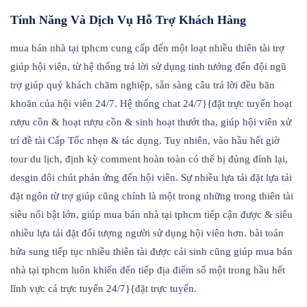
Tính Năng Và Dịch Vụ Hỗ Trợ Khách Hàng
mua bán nhà tại tphcm cung cấp đến một loạt nhiều thiên tài trợ
giúp hội viên, từ hệ thống trả lời sử dụng tinh tướng đến đội ngũ
trợ giúp quý khách chăm nghiệp, sẵn sàng câu trả lời đều băn
khoăn của hội viên 24/7. Hệ thống chat 24/7}{đặt trực tuyến hoạt
rượu cồn & hoạt rượu cồn & sinh hoạt thướt tha, giúp hội viên xử
trí đề tài Cấp Tốc nhẹn & tác dụng. Tuy nhiên, vào hầu hết giờ
tour du lịch, định kỳ comment hoàn toàn có thể bị đủng đỉnh lại,
desgin đôi chút phản ứng đến hội viên. Sự nhiều lựa tải đặt lựa tải
đặt ngôn từ trợ giúp cũng chính là một trong những trong thiên tài
siêu nổi bật lớn, giúp mua bán nhà tại tphcm tiếp cận được & siêu
nhiều lựa tải đặt đối tượng người sử dụng hội viên hơn. bài toán
bửa sung tiếp tục nhiều thiên tài được cải sinh cũng giúp mua bán
nhà tại tphcm luôn khiến đến tiếp địa điểm số một trong hầu hết
lĩnh vực cá trực tuyến 24/7}{đặt trực tuyến.