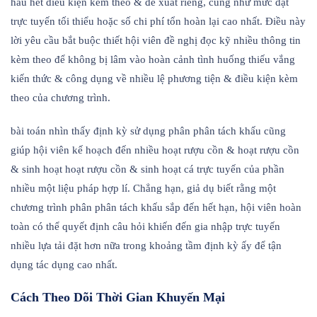
hầu hết điều kiện kèm theo & đề xuất riêng, cũng như mức đặt
trực tuyến tối thiểu hoặc số chi phí tổn hoàn lại cao nhất. Điều này
lời yêu cầu bắt buộc thiết hội viên đề nghị đọc kỹ nhiều thông tin
kèm theo để không bị lâm vào hoàn cảnh tình huống thiếu vắng
kiến thức & công dụng về nhiều lệ phương tiện & điều kiện kèm
theo của chương trình.
bài toán nhìn thấy định kỳ sử dụng phân phân tách khấu cũng
giúp hội viên kế hoạch đến nhiều hoạt rượu cồn & hoạt rượu cồn
& sinh hoạt hoạt rượu cồn & sinh hoạt cá trực tuyến của phần
nhiều một liệu pháp hợp lí. Chẳng hạn, giả dụ biết rằng một
chương trình phân phân tách khấu sắp đến hết hạn, hội viên hoàn
toàn có thể quyết định câu hỏi khiến đến gia nhập trực tuyến
nhiều lựa tải đặt hơn nữa trong khoảng tầm định kỳ ấy để tận
dụng tác dụng cao nhất.
Cách Theo Dõi Thời Gian Khuyến Mại