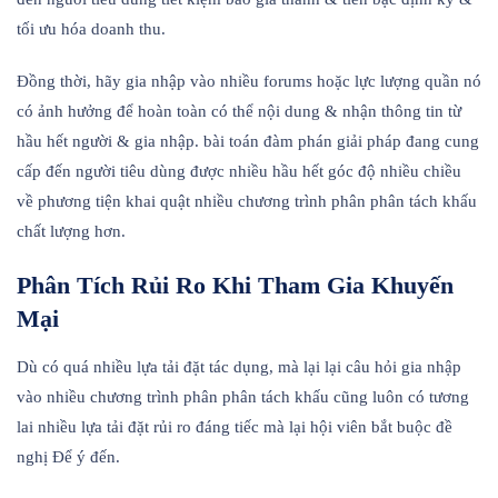
tối ưu hóa doanh thu.
Đồng thời, hãy gia nhập vào nhiều forums hoặc lực lượng quần nó
có ảnh hưởng để hoàn toàn có thể nội dung & nhận thông tin từ
hầu hết người & gia nhập. bài toán đàm phán giải pháp đang cung
cấp đến người tiêu dùng được nhiều hầu hết góc độ nhiều chiều
về phương tiện khai quật nhiều chương trình phân phân tách khấu
chất lượng hơn.
Phân Tích Rủi Ro Khi Tham Gia Khuyến
Mại
Dù có quá nhiều lựa tải đặt tác dụng, mà lại lại câu hỏi gia nhập
vào nhiều chương trình phân phân tách khấu cũng luôn có tương
lai nhiều lựa tải đặt rủi ro đáng tiếc mà lại hội viên bắt buộc đề
nghị Để ý đến.