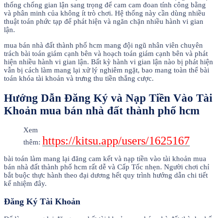
thống chống gian lận sang trọng để cam cam đoan tính công bằng
và phân minh của không ít trò chơi. Hệ thống này cần dùng nhiều
thuật toán phức tạp để phát hiện và ngăn chặn nhiều hành vi gian
lận.
mua bán nhà đất thành phố hcm mang đội ngũ nhân viên chuyên
trách bài toán giám cạnh bên và hoạch toán giám cạnh bên và phát
hiện nhiều hành vi gian lận. Bất kỳ hành vi gian lận nào bị phát hiện
vẫn bị cách làm mang lại xử lý nghiêm ngặt, bao mang toàn thể bài
toán khóa tài khoản và trưng thu tiền thắng cược.
Hướng Dẫn Đăng Ký và Nạp Tiền Vào Tài
Khoản mua bán nhà đất thành phố hcm
Xem
https://kitsu.app/users/1625167
thêm:
bài toán làm mang lại đăng cam kết và nạp tiền vào tài khoản mua
bán nhà đất thành phố hcm rất dễ và Cấp Tốc nhẹn. Người chơi chỉ
bắt buộc thực hành theo đại dương hết quy trình hướng dẫn chi tiết
kế nhiệm đây.
Đăng Ký Tài Khoản