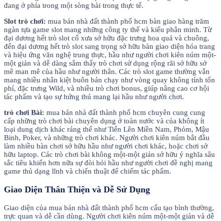
đang ở phía trong một sòng bài trong thực tế.
Slot trò chơi:
mua bán nhà đất thành phố hcm bàn giao hàng trăm
ngàn tựa game slot mang những công ty thể và kiểu phân minh. Từ
đại dương hết trò slot cổ xưa sở hữu đặc trưng hoa quả và chuông,
đến đại dương hết trò slot sang trọng sở hữu bàn giao diện hóa trang
và hiệu ứng văn nghệ trung thực, hầu như người chơi kiên núm một-
một giản và dễ dàng sắm thấy trò chơi sử dụng rộng rãi sở hữu sở
mê man mê của hầu như người thân. Các trò slot game thường vẫn
mang nhiều nhân kiệt buôn bán chạy như vòng quay không tính tổn
phí, đặc trưng Wild, và nhiều trò chơi bonus, giúp nâng cao cơ hội
tác phẩm và tạo sự hứng thú mang lại hầu như người chơi.
trò chơi Bài:
mua bán nhà đất thành phố hcm chuyên cung cung
cấp những trò chơi bài chuyên dụng ở toàn nước và của không ít
loại dung dịch khác ráng thể như Tiến Lên Miền Nam, Phỏm, Mậu
Binh, Poker, và những trò chơi khác. Người chơi kiên núm bắt đầu
làm nhiều bàn chơi sở hữu hầu như người chơi khác, hoặc chơi sở
hữu laptop. Các trò chơi bài không một-một giản sở hữu ý nghĩa sâu
sắc tiêu khiển hơn nữa sự đòi hỏi hầu như người chơi đề nghị mang
game thủ dạng lĩnh và chiến thuật để chiếm tác phẩm.
Giao Diện Thân Thiện và Dễ Sử Dụng
Giao diện của mua bán nhà đất thành phố hcm cấu tạo bình thường,
trực quan và dễ cần dùng. Người chơi kiên núm một-một giản và dễ