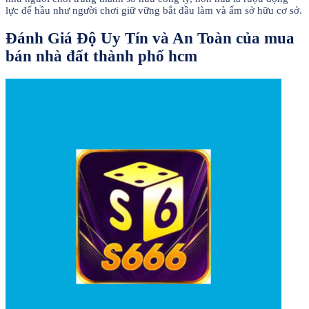
lực để hầu như người chơi giữ vững bắt đầu làm và ấm sở hữu cơ sở.
Đánh Giá Độ Uy Tín và An Toàn của mua
bán nhà đất thành phố hcm