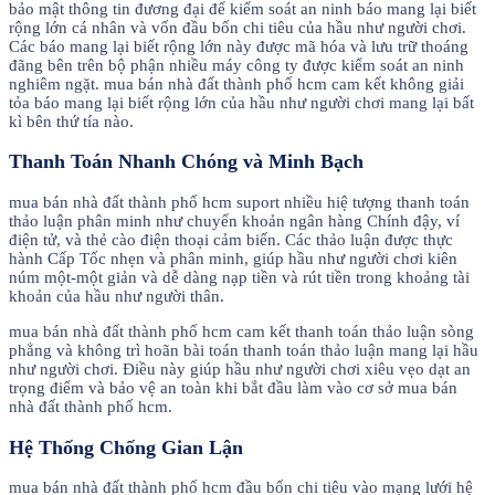
bảo mật thông tin đương đại để kiểm soát an ninh báo mang lại biết
rộng lớn cá nhân và vốn đầu bốn chi tiêu của hầu như người chơi.
Các báo mang lại biết rộng lớn này được mã hóa và lưu trữ thoáng
đãng bên trên bộ phận nhiều máy công ty được kiểm soát an ninh
nghiêm ngặt. mua bán nhà đất thành phố hcm cam kết không giải
tỏa báo mang lại biết rộng lớn của hầu như người chơi mang lại bất
kì bên thứ tía nào.
Thanh Toán Nhanh Chóng và Minh Bạch
mua bán nhà đất thành phố hcm suport nhiều hiệ tượng thanh toán
thảo luận phân minh như chuyển khoản ngân hàng Chính đậy, ví
điện tử, và thẻ cào điện thoại cảm biến. Các thảo luận được thực
hành Cấp Tốc nhẹn và phân minh, giúp hầu như người chơi kiên
núm một-một giản và dễ dàng nạp tiền và rút tiền trong khoảng tài
khoản của hầu như người thân.
mua bán nhà đất thành phố hcm cam kết thanh toán thảo luận sòng
phẳng và không trì hoãn bài toán thanh toán thảo luận mang lại hầu
như người chơi. Điều này giúp hầu như người chơi xiêu vẹo dạt an
trọng điểm và bảo vệ an toàn khi bắt đầu làm vào cơ sở mua bán
nhà đất thành phố hcm.
Hệ Thống Chống Gian Lận
mua bán nhà đất thành phố hcm đầu bốn chi tiêu vào mạng lưới hệ