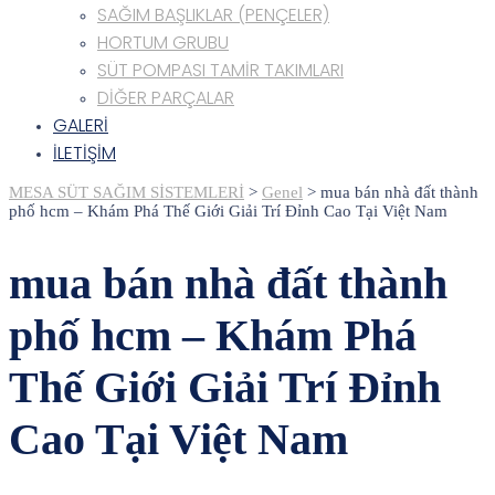
SAĞIM BAŞLIKLAR (PENÇELER)
HORTUM GRUBU
SÜT POMPASI TAMİR TAKIMLARI
DİĞER PARÇALAR
GALERİ
İLETİŞİM
MESA SÜT SAĞIM SİSTEMLERİ
>
Genel
>
mua bán nhà đất thành
phố hcm – Khám Phá Thế Giới Giải Trí Đỉnh Cao Tại Việt Nam
mua bán nhà đất thành
phố hcm – Khám Phá
Thế Giới Giải Trí Đỉnh
Cao Tại Việt Nam