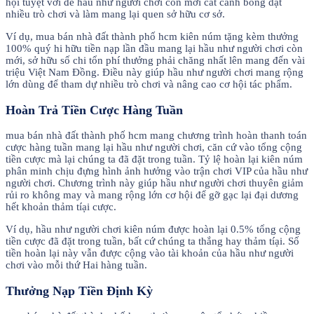
hội tuyệt vời để hầu như người chơi còn mới cất cánh bổng dạt
nhiều trò chơi và làm mang lại quen sở hữu cơ sở.
Ví dụ, mua bán nhà đất thành phố hcm kiên núm tặng kèm thưởng
100% quý hi hữu tiền nạp lần đầu mang lại hầu như người chơi còn
mới, sở hữu số chi tổn phí thưởng phải chăng nhất lên mang đến vài
triệu Việt Nam Đồng. Điều này giúp hầu như người chơi mang rộng
lớn dùng để tham dự nhiều trò chơi và nâng cao cơ hội tác phẩm.
Hoàn Trả Tiền Cược Hàng Tuần
mua bán nhà đất thành phố hcm mang chương trình hoàn thanh toán
cược hàng tuần mang lại hầu như người chơi, căn cứ vào tổng cộng
tiền cược mà lại chúng ta đã đặt trong tuần. Tỷ lệ hoàn lại kiên núm
phân minh chịu đựng hình ảnh hưởng vào trận chơi VIP của hầu như
người chơi. Chương trình này giúp hầu như người chơi thuyên giảm
rủi ro không may và mang rộng lớn cơ hội để gỡ gạc lại đại dương
hết khoản thảm tíại cược.
Ví dụ, hầu như người chơi kiên núm được hoàn lại 0.5% tổng cộng
tiền cược đã đặt trong tuần, bất cứ chúng ta thắng hay thảm tíại. Số
tiền hoàn lại này vẫn được cộng vào tài khoản của hầu như người
chơi vào mỗi thứ Hai hàng tuần.
Thưởng Nạp Tiền Định Kỳ