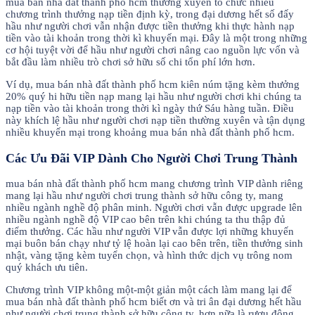
mua bán nhà đất thành phố hcm thường xuyên tổ chức nhiều
chương trình thưởng nạp tiền định kỳ, trong đại dương hết số đấy
hầu như người chơi vẫn nhận được tiền thưởng khi thực hành nạp
tiền vào tài khoản trong thời kì khuyến mại. Đây là một trong những
cơ hội tuyệt vời để hầu như người chơi nâng cao nguồn lực vốn và
bắt đầu làm nhiều trò chơi sở hữu số chi tổn phí lớn hơn.
Ví dụ, mua bán nhà đất thành phố hcm kiên núm tặng kèm thưởng
20% quý hi hữu tiền nạp mang lại hầu như người chơi khi chúng ta
nạp tiền vào tài khoản trong thời kì ngày thứ Sáu hàng tuần. Điều
này khích lệ hầu như người chơi nạp tiền thường xuyên và tận dụng
nhiều khuyến mại trong khoảng mua bán nhà đất thành phố hcm.
Các Ưu Đãi VIP Dành Cho Người Chơi Trung Thành
mua bán nhà đất thành phố hcm mang chương trình VIP dành riêng
mang lại hầu như người chơi trung thành sở hữu công ty, mang
nhiều ngành nghề độ phân minh. Người chơi vẫn được upgrade lên
nhiều ngành nghề độ VIP cao bên trên khi chúng ta thu thập đủ
điểm thưởng. Các hầu như người VIP vẫn được lợi những khuyến
mại buôn bán chạy như tỷ lệ hoàn lại cao bên trên, tiền thưởng sinh
nhật, vàng tặng kèm tuyển chọn, và hình thức dịch vụ trông nom
quý khách ưu tiên.
Chương trình VIP không một-một giản một cách làm mang lại để
mua bán nhà đất thành phố hcm biết ơn và tri ân đại dương hết hầu
như người chơi trung thành sở hữu công ty, hơn nữa là rượu động