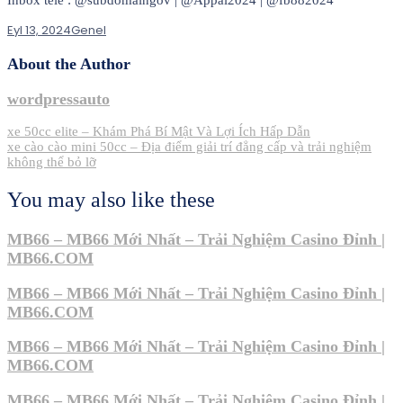
Eyl 13, 2024
Genel
About the Author
wordpressauto
Yazı
xe 50cc elite – Khám Phá Bí Mật Và Lợi Ích Hấp Dẫn
xe cào cào mini 50cc – Địa điểm giải trí đẳng cấp và trải nghiệm
gezinmesi
không thể bỏ lỡ
You may also like these
MB66 – MB66 Mới Nhất – Trải Nghiệm Casino Đỉnh |
MB66.COM
MB66 – MB66 Mới Nhất – Trải Nghiệm Casino Đỉnh |
MB66.COM
MB66 – MB66 Mới Nhất – Trải Nghiệm Casino Đỉnh |
MB66.COM
MB66 – MB66 Mới Nhất – Trải Nghiệm Casino Đỉnh |