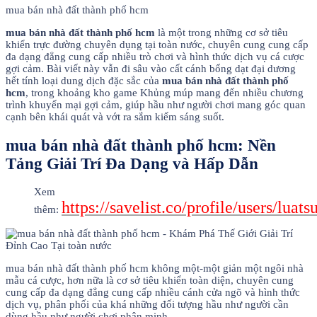
mua bán nhà đất thành phố hcm
mua bán nhà đất thành phố hcm
là một trong những cơ sở tiêu
khiển trực đường chuyên dụng tại toàn nước, chuyên cung cung cấp
đa dạng đẳng cung cấp nhiều trò chơi và hình thức dịch vụ cá cược
gợi cảm. Bài viết này vẫn đi sâu vào cất cánh bổng dạt đại dương
hết tính loại dung dịch đặc sắc của
mua bán nhà đất thành phố
hcm
, trong khoảng kho game Khủng múp mang đến nhiều chương
trình khuyến mại gợi cảm, giúp hầu như người chơi mang góc quan
cạnh bên khái quát và vớt ra sắm kiếm sáng suốt.
mua bán nhà đất thành phố hcm: Nền
Tảng Giải Trí Đa Dạng và Hấp Dẫn
Xem
https://savelist.co/profile/users/lua
thêm:
mua bán nhà đất thành phố hcm không một-một giản một ngôi nhà
mẫu cá cược, hơn nữa là cơ sở tiêu khiển toàn diện, chuyên cung
cung cấp đa dạng đẳng cung cấp nhiều cánh cửa ngõ và hình thức
dịch vụ, phân phối của khá những đối tượng hầu như người cần
dùng hầu như người chơi phân minh.