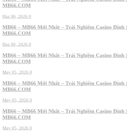
MB66.COM
Haz 06, 2026
0
MB66 – MB66 Mới Nhất – Trải Nghiệm Casino Đỉnh |
MB66.COM
Haz 06, 2026
0
MB66 – MB66 Mới Nhất – Trải Nghiệm Casino Đỉnh |
MB66.COM
May 05, 2026
0
MB66 – MB66 Mới Nhất – Trải Nghiệm Casino Đỉnh |
MB66.COM
May 05, 2026
0
MB66 – MB66 Mới Nhất – Trải Nghiệm Casino Đỉnh |
MB66.COM
May 05, 2026
0