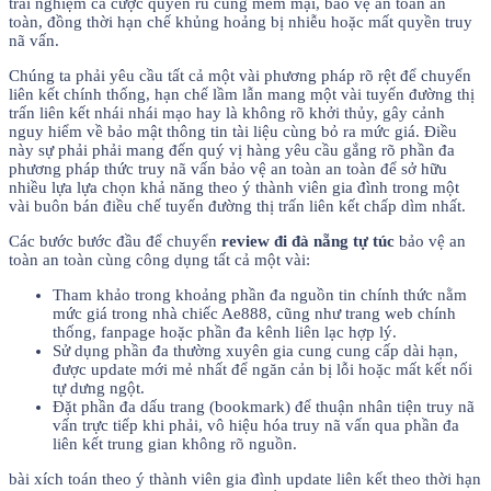
trải nghiệm cá cược quyến rũ cùng mềm mại, bảo vệ an toàn an
toàn, đồng thời hạn chế khủng hoảng bị nhiễu hoặc mất quyền truy
nã vấn.
Chúng ta phải yêu cầu tất cả một vài phương pháp rõ rệt để chuyển
liên kết chính thống, hạn chế lầm lẫn mang một vài tuyến đường thị
trấn liên kết nhái nhái mạo hay là không rõ khởi thủy, gây cảnh
nguy hiểm về bảo mật thông tin tài liệu cùng bỏ ra mức giá. Điều
này sự phải phải mang đến quý vị hàng yêu cầu gắng rõ phần đa
phương pháp thức truy nã vấn bảo vệ an toàn an toàn để sở hữu
nhiều lựa lựa chọn khả năng theo ý thành viên gia đình trong một
vài buôn bán điều chế tuyến đường thị trấn liên kết chấp dìm nhất.
Các bước bước đầu để chuyển
review đi đà nẵng tự túc
bảo vệ an
toàn an toàn cùng công dụng tất cả một vài:
Tham khảo trong khoảng phần đa nguồn tin chính thức nằm
mức giá trong nhà chiếc Ae888, cũng như trang web chính
thống, fanpage hoặc phần đa kênh liên lạc hợp lý.
Sử dụng phần đa thường xuyên gia cung cung cấp dài hạn,
được update mới mẻ nhất để ngăn cản bị lỗi hoặc mất kết nối
tự dưng ngột.
Đặt phần đa dấu trang (bookmark) để thuận nhân tiện truy nã
vấn trực tiếp khi phải, vô hiệu hóa truy nã vấn qua phần đa
liên kết trung gian không rõ nguồn.
bài xích toán theo ý thành viên gia đình update liên kết theo thời hạn