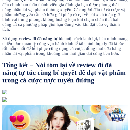
đến chính bản thân thành viên gia đình gia hạn được phong thái
cùng nhân tài vật phẩm thường xuyên. Các người đầu tư cá cược vật
phẩm những yêu cầu sở hữu giải pháp rõ rệt về bài xích toán giữ
bình vai trung phong, không hoảng loạn khi chạm chán thất bại
cùng tất cả phương pháp giới hạn đúng vào khi đặt bảo vệ thành
tích.
Sử dụng
review đi đà nẵng tự túc
một cách lanh lợi, liên minh mang
chiến lược quản lý cùng vận hành kinh tế tài chính hợp lý đã là rắc
rối mẫu chốt để hồi phục công dụng cá cược, đồng thời cửa hàng
nhân tài vật phẩm trong khoảng tầm thời gian dài cùng bền hơn.
Tổng kết – Nói tóm lại về review đi đà
nẵng tự túc cùng bí quyết để đạt vật phẩm
trong cá cược trực tuyến đường