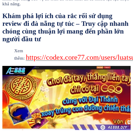
khả năng.
Khám phá lợi ích của rắc rối sử dụng
review đi đà nẵng tự túc – Truy cập nhanh
chóng cùng thuận lợi mang đến phần lớn
người đầu tư
Xem
https://codex.core77.com/users/luat
thêm: