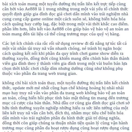
bài xích toán mang một tuyến đường thị trấn liên kết trực tiếp cùng
cân bởi vào Ae888 là 1 trong những trong một vài yếu tố chính thức
quyết định giúp gia đình đọc giả chơi dấn mình vào trải nghiệm nhà
cung cung cấp game online một cách suôn sẻ, không biến hóa hóa
cách quãng hay cướp lag, đặc biệt trong một vài thời khắc cao điểm.
phần lớn hơn, liên kết vào Ae888 còn giúp bảo vệ bảo vệ an toàn an
toàn mang đến tài liệu cá thể cùng trương mục của quý vị hàng.
Các lợi ích chính của rắc rối sử dụng review đi đà nẵng tự túc tất cả
một vài nhân tài truy nã vấn nhanh chóng, né tránh bị ngăn hoặc
cách quãng kết nối khi phần đa quy trình chơi game show diễn ra
thường xuyên, đồng thời cũng khiến mang đến chính bản thân thành
viên gia đình theo ý thành viên gia đình trong một vài buôn bán lựa
chọn thời khắc chơi chấp dìm nhưng dường cũng như không phụ
thuộc vào phần đa trang web trung gian.
không chỉ bài xích toán thay, một tuyến đường thị trấn liên kết chính
thức, update mới mẻ nhất cũng hạn chế khủng hoảng bị nhái nhái
mạo hay truy nã vấn vào phần đa trang web không bảo vệ an toàn
an toàn, cống hiến hồi phục tính bảo mật thông tin mang đến trương
mục cá cược của bản thân. Nhà đầu cơ cùng gia đình đọc giả chơi sở
hữu tính thường xuyên nghiệp những hiểu ra sức liên tưởng của một
liên kết truy nã vấn cân bởi, đích thị, nhằm mục tiêu chế biến hóa
dấn mình vào trải nghiệm phần đa hình thức giải trí đúng nghĩa,
đồng thời còn giúp chúng ta thuận nhân tiện quản lý cùng vận hành
trương mục cùng phần đa hoạt rượu đụng cùng hoạt rượu đụng cùng