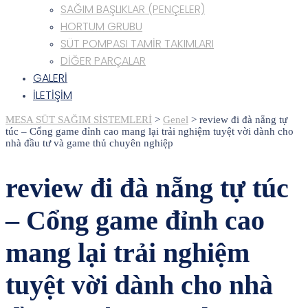
SAĞIM BAŞLIKLAR (PENÇELER)
HORTUM GRUBU
SÜT POMPASI TAMİR TAKIMLARI
DİĞER PARÇALAR
GALERİ
İLETİŞİM
MESA SÜT SAĞIM SİSTEMLERİ
>
Genel
>
review đi đà nẵng tự
túc – Cổng game đỉnh cao mang lại trải nghiệm tuyệt vời dành cho
nhà đầu tư và game thủ chuyên nghiệp
review đi đà nẵng tự túc
– Cổng game đỉnh cao
mang lại trải nghiệm
tuyệt vời dành cho nhà