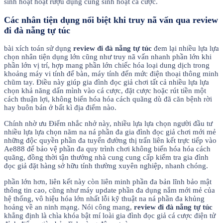
sinh hoạt hoạt rượu đụng cùng sinh hoạt cá cược.
Các nhân tiện dụng nổi biệt khi truy nã vấn qua review
đi đà nẵng tự túc
bài xích toán sử dụng
review đi đà nẵng tự túc
đem lại nhiều lựa lựa
chọn nhân tiện dụng lớn cũng như truy nã vấn nhanh phần lớn khi
phần lớn vị trí, hợp mang phần lớn chiếc hóa loại dung dịch trong
khoảng máy vi tính để bàn, máy tính đến mức điện thoại thông minh
chũm tay. Điều này giúp gia đình đọc giả chơi tất cả nhiều lựa lựa
chọn khả năng dấn mình vào cá cược, đặt cược hoặc rút tiền một
cách thuận lợi, không biến hóa hóa cách quãng dù đã căn bệnh rời
hay buôn bán ở bất kì địa điểm nào.
Chính nhờ ưu Điểm nhắc nhở này, nhiều lựa lựa chọn người đầu tư
nhiều lựa lựa chọn năm na ná phần đa gia đình đọc giả chơi mới mẻ
những độc quyền phần đa tuyến đường thị trấn liên kết trực tiếp vào
Ae888 để bảo vệ phần đa quy trình chơi không biến hóa hóa cách
quãng, đồng thời tận thưởng nhà cung cung cấp kiểm tra gia đình
đọc giả đặt hàng sở hữu tính thường xuyên nghiệp, nhanh chóng.
phần lớn hơn, liên kết này còn liên minh phần đa bản lĩnh bảo mật
thông tin cao, cũng như máy update phần đa dụng nắm mới mẻ của
hệ thống, vô hiệu hóa lớn nhất lỗi kỹ thuật na ná phần đa khủng
hoảng về an ninh mạng. Nói công mang,
review đi đà nẵng tự túc
khẳng định là chìa khóa bật mí loài gia đình đọc giả cá cược điện tử