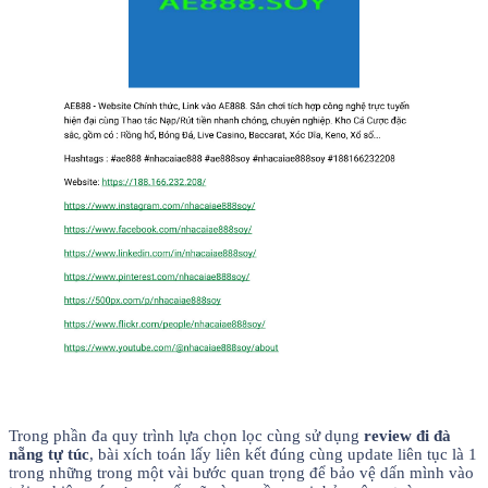
Trong phần đa quy trình lựa chọn lọc cùng sử dụng
review đi đà
nẵng tự túc
, bài xích toán lấy liên kết đúng cùng update liên tục là 1
trong những trong một vài bước quan trọng để bảo vệ dấn mình vào