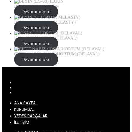
BEYİN (LG-80) İLGÜN
Devamını oku
BEYİN (PULSATÖR MELASTY)
Devamını oku
KISA SÜT HORTUM (DELAVAL)
Devamını oku
ÇİFTE NABIZ (HAVA)HORTUM (DELAVAL)
Devamını oku
ANA SAYFA
KURUMSAL
YEDEK PARÇALAR
İLETİŞİM