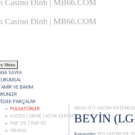
m Casino Đỉnh | MB66.COM
m Casino Đỉnh | MB66.COM
ry Menu
ANA SAYFA
KURUMSAL
TAMİR VE BAKIM
ÜRÜNLER
YEDEK PARÇALAR
PULSATÖRLER
MESA SÜT SAĞIM SİSTEMLE
Açıklama
BEYİN (LG
KADEH ( MEME LASTİK KILIFLAR)
FMP 55 / FMP 110
Değerlendirmeler
(0)
YIKAMA
Kategoriler:
PULSATÖRLER
,
Y