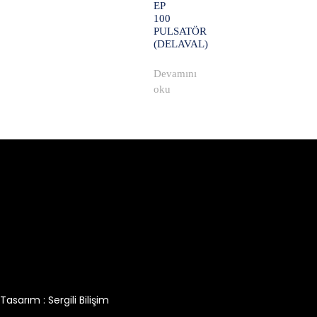
EP
100
PULSATÖR
(DELAVAL)
Devamını
oku
 Tasarım :
Sergili Bilişim