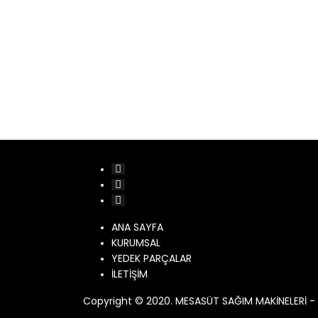
ANA SAYFA
KURUMSAL
YEDEK PARÇALAR
İLETİŞİM
Copyright © 2020. MESASÜT SAĞIM MAKİNELERİ -